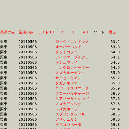
美浦のみ
栗東のみ
ラスト１Ｆ
２Ｆ
３Ｆ
４Ｆ
　ソート　
戻る
栗東	20110506	
ジョウノエンドレス
		53.2 	-	39.9 	-	26.7 	-	13.3

栗東	20110506	
オーバーヘッド　　
		53.8 	-	39.2 	-	25.8 	-	13.2

栗東	20110506	
グッドカフェ　　　
		54.0 	-	39.1 	-	25.7 	-	13.0

栗東	20110506	
アイファープルクラ
		54.1 	-	39.8 	-	25.9 	-	12.9

栗東	20110506	
キシュウライ　　　
		54.5 	-	39.8 	-	26.4 	-	13.4

栗東	20110506	
キングロンピーター
		54.9 	-	40.8 	-	26.4 	-	12.8

栗東	20110506	
スズカルーセント　
		55.0 	-	40.4 	-	26.8 	-	14.2

栗東	20110506	
サクセスリアン　　
		55.2 	-	40.3 	-	25.9 	-	12.8

栗東	20110506	
タガノキズナ　　　
		55.3 	-	40.7 	-	26.7 	-	13.3

栗東	20110506	
ネバーミスザマーク
		55.9 	-	43.2 	-	29.5 	-	15.3

栗東	20110506	
グローバルチャージ
		56.9 	-	40.7 	-	27.0 	-	13.4

栗東	20110506	
リアリーサムシング
		57.6 	-	42.9 	-	28.7 	-	14.8

栗東	20110506	
スズカアクシオ　　
		57.6 	-	42.9 	-	28.9 	-	14.7

栗東	20110506	
スズカホープ　　　
		58.4 	-	43.6 	-	29.5 	-	15.1

栗東	20110506	
スプリングレベル　
		58.5 	-	43.6 	-	29.1 	-	14.5

栗東	20110506	
アサケムサシ　　　
		59.6 	-	44.2 	-	28.9 	-	13.7

栗東	20110506	
ドラゴンベータ　　
		59.8 	-	44.5 	-	30.1 	-	15.2
