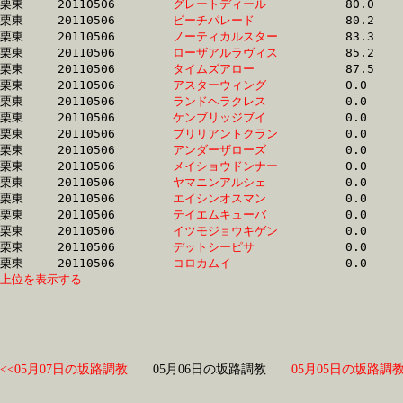
栗東	20110506	
グレートディール　
		80.0 	-	59.3 	-	39.9 	-	20.1

栗東	20110506	
ビーチパレード　　
		80.2 	-	58.9 	-	39.7 	-	19.6

栗東	20110506	
ノーティカルスター
		83.3 	-	61.3 	-	41.2 	-	20.0

栗東	20110506	
ローザアルラヴィス
		85.2 	-	61.9 	-	40.6 	-	19.9

栗東	20110506	
タイムズアロー　　
		87.5 	-	63.0 	-	41.4 	-	20.8

栗東	20110506	
アスターウィング　
		0.0 	-	0.0 	-	0.0 	-	0.0 

栗東	20110506	
ランドヘラクレス　
		0.0 	-	0.0 	-	0.0 	-	0.0 

栗東	20110506	
ケンブリッジブイ　
		0.0 	-	0.0 	-	0.0 	-	0.0 

栗東	20110506	
ブリリアントクラン
		0.0 	-	0.0 	-	0.0 	-	0.0 

栗東	20110506	
アンダーザローズ　
		0.0 	-	0.0 	-	0.0 	-	0.0 

栗東	20110506	
メイショウドンナー
		0.0 	-	49.7 	-	0.0 	-	15.9

栗東	20110506	
ヤマニンアルシェ　
		0.0 	-	0.0 	-	0.0 	-	0.0 

栗東	20110506	
エイシンオスマン　
		0.0 	-	0.0 	-	0.0 	-	0.0 

栗東	20110506	
テイエムキューバ　
		0.0 	-	0.0 	-	0.0 	-	0.0 

栗東	20110506	
イツモジョウキゲン
		0.0 	-	51.2 	-	34.3 	-	17.0

栗東	20110506	
デットシーピサ　　
		0.0 	-	0.0 	-	0.0 	-	0.0 

栗東	20110506	
コロカムイ　　　　
上位を表示する
<<05月07日の坂路調教
05月06日の坂路調教
05月05日の坂路調教