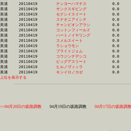
美浦	20110419	
ナンヨーハマナス　
		0.0 	-	49.7 	-	33.8 	-	17.3

美浦	20110419	
サンクスギビング　
		0.0 	-	0.0 	-	0.0 	-	0.0 

美浦	20110419	
セクシイスイート　
		0.0 	-	67.8 	-	45.0 	-	22.5

美浦	20110419	
スナオニアイシテ　
		0.0 	-	0.0 	-	0.0 	-	0.0 

美浦	20110419	
チャンピオンアラシ
		0.0 	-	46.4 	-	31.1 	-	15.7

美浦	20110419	
コットンフィールド
		0.0 	-	55.5 	-	37.1 	-	18.2

美浦	20110419	
ハートノイヤリング
		0.0 	-	0.0 	-	0.0 	-	15.0

美浦	20110419	
スメルスイート　　
		0.0 	-	50.5 	-	33.1 	-	16.5

美浦	20110419	
ラショウモン　　　
		0.0 	-	50.4 	-	33.7 	-	16.9

美浦	20110419	
ブライトジェム　　
		0.0 	-	0.0 	-	0.0 	-	0.0 

美浦	20110419	
コウジンナデシコ　
		0.0 	-	0.0 	-	0.0 	-	0.0 

美浦	20110419	
ビッグアスリート　
		0.0 	-	0.0 	-	0.0 	-	0.0 

美浦	20110419	
ヒルノヴィッラ　　
		0.0 	-	51.2 	-	34.5 	-	17.1

美浦	20110419	
キンイロノカゼ　　
上位を表示する
<<04月20日の坂路調教
04月19日の坂路調教
04月17日の坂路調教