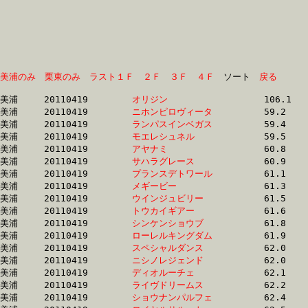
美浦のみ
栗東のみ
ラスト１Ｆ
２Ｆ
３Ｆ
４Ｆ
　ソート　
戻る
美浦	20110419	
オリジン　　　　　
		106.1 	-	81.2 	-	56.2 	-	28.9

美浦	20110419	
ニホンピロヴィータ
		59.2 	-	44.0 	-	29.5 	-	14.6

美浦	20110419	
ランパスインベガス
		59.4 	-	44.0 	-	0.0 	-	14.6

美浦	20110419	
モエレシュネル　　
		59.5 	-	44.0 	-	0.0 	-	14.5

美浦	20110419	
アヤナミ　　　　　
		60.8 	-	45.0 	-	29.8 	-	15.0

美浦	20110419	
サハラグレース　　
		60.9 	-	45.9 	-	31.2 	-	16.1

美浦	20110419	
プランスデトワール
		61.1 	-	45.7 	-	30.4 	-	15.2

美浦	20110419	
メギービー　　　　
		61.3 	-	45.5 	-	30.5 	-	15.5

美浦	20110419	
ウインジュビリー　
		61.5 	-	45.8 	-	30.9 	-	0.0 

美浦	20110419	
トウカイギアー　　
		61.6 	-	46.2 	-	31.5 	-	15.9

美浦	20110419	
シンケンショウブ　
		61.8 	-	46.1 	-	30.5 	-	15.3

美浦	20110419	
ローレルキングダム
		61.9 	-	45.8 	-	30.1 	-	14.9

美浦	20110419	
スペシャルダンス　
		62.0 	-	46.5 	-	31.2 	-	15.8

美浦	20110419	
ニシノレジェンド　
		62.0 	-	46.4 	-	30.7 	-	15.4

美浦	20110419	
ディオルーチェ　　
		62.1 	-	46.5 	-	31.1 	-	15.6

美浦	20110419	
ライヴドリームス　
		62.2 	-	46.0 	-	30.4 	-	15.0

美浦	20110419	
ショウナンパルフェ
		62.4 	-	47.2 	-	32.4 	-	16.7
