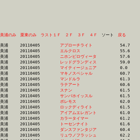
美浦のみ
栗東のみ
ラスト１Ｆ
２Ｆ
３Ｆ
４Ｆ
　ソート　
戻る
美浦	20110405	
アプローチライト　
		54.7 	-	39.9 	-	26.5 	-	13.4

美浦	20110405	
エルクロス　　　　
		55.6 	-	41.0 	-	26.9 	-	13.0

美浦	20110405	
ニホンピロヴィータ
		57.6 	-	43.3 	-	28.8 	-	14.3

美浦	20110405	
レッドグランディス
		59.0 	-	43.9 	-	28.6 	-	14.3

美浦	20110405	
マイティージュニア
		0.0 	-	44.1 	-	0.0 	-	0.0 

美浦	20110405	
マキノスペシャル　
		60.7 	-	44.2 	-	29.1 	-	14.8

美浦	20110405	
マンドルラ　　　　
		61.3 	-	44.5 	-	29.2 	-	14.4

美浦	20110405	
ラテアート　　　　
		60.6 	-	44.9 	-	29.8 	-	14.3

美浦	20110405	
スナン　　　　　　
		61.5 	-	45.0 	-	29.7 	-	14.8

美浦	20110405	
サンバホイッスル　
		61.5 	-	45.1 	-	29.3 	-	14.4

美浦	20110405	
ポレモス　　　　　
		62.0 	-	45.3 	-	29.6 	-	14.5

美浦	20110405	
ロックディライト　
		61.5 	-	45.4 	-	29.9 	-	14.3

美浦	20110405	
アイアムエレガント
		61.0 	-	45.5 	-	30.1 	-	15.2

美浦	20110405	
カラータイマー　　
		61.2 	-	45.8 	-	30.5 	-	15.4

美浦	20110405	
トーセンナイト　　
		61.6 	-	45.8 	-	30.4 	-	15.4

美浦	20110405	
ダンスファンタジア
		60.4 	-	45.8 	-	31.0 	-	16.1

美浦	20110405	
リュウノフラッシュ
		62.2 	-	45.8 	-	30.1 	-	14.8
