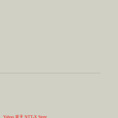
】
Yahoo
楽天
NTT-X Store