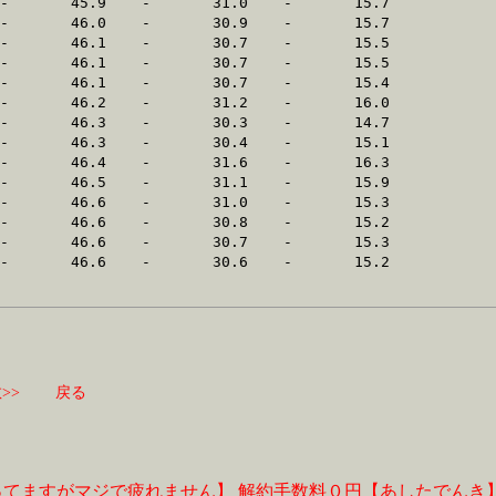
>>
戻る
ってますがマジで疲れません】
解約手数料０円【あしたでんき