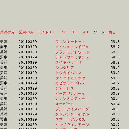
美浦のみ
栗東のみ
ラスト１Ｆ
２Ｆ
３Ｆ
４Ｆ
　ソート　
戻る
美浦	20110329	
ファンキートット　
		53.3 	-	38.6 	-	25.3 	-	12.7

栗東	20110329	
メイショウレイジョ
		58.2 	-	45.1 	-	30.6 	-	15.4

美浦	20110329	
プランスデトワール
		58.5 	-	43.7 	-	0.0 	-	14.8

栗東	20110329	
シャドウエミネンス
		58.8 	-	42.9 	-	28.3 	-	13.8

美浦	20110329	
タイキバラード　　
		58.9 	-	43.7 	-	29.5 	-	15.3

栗東	20110329	
シルダリア　　　　
		59.2 	-	43.5 	-	28.7 	-	14.5

美浦	20110329	
トウカイパルマ　　
		59.3 	-	44.0 	-	29.3 	-	14.7

美浦	20110329	
ケイアイカミカゼ　
		59.8 	-	44.5 	-	0.0 	-	15.2

栗東	20110329	
カピオラニパレス　
		59.9 	-	44.4 	-	29.7 	-	15.2

美浦	20110329	
ジャービス　　　　
		60.2 	-	45.3 	-	30.8 	-	15.4

美浦	20110329	
ピースワンボーイ　
		60.3 	-	44.4 	-	29.3 	-	14.4

栗東	20110329	
カレンミロティック
		60.4 	-	45.2 	-	30.8 	-	16.1

美浦	20110329	
オービット　　　　
		60.4 	-	0.0 	-	30.5 	-	15.4

美浦	20110329	
ブルーアイスバーグ
		60.5 	-	44.4 	-	29.2 	-	14.3

美浦	20110329	
ダンシングロイヤル
		60.5 	-	44.7 	-	29.3 	-	14.3

栗東	20110329	
スマートアルタス　
		60.6 	-	45.0 	-	29.3 	-	14.2

美浦	20110329	
ヒルノヴィンテージ
		60.7 	-	47.4 	-	34.1 	-	18.5
