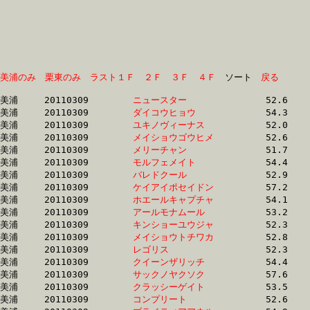
美浦のみ
栗東のみ
ラスト１Ｆ
２Ｆ
３Ｆ
４Ｆ
　ソート　
戻る
美浦	20110309	
ニュースター　　　
		52.6 	-	37.6 	-	24.2 	-	11.9

美浦	20110309	
ダイコウヒョウ　　
		54.3 	-	39.3 	-	25.1 	-	12.1

美浦	20110309	
ユキノヴィーナス　
		52.0 	-	37.4 	-	24.5 	-	12.1

美浦	20110309	
メイショウゴウヒメ
		52.6 	-	37.5 	-	24.0 	-	12.2

美浦	20110309	
メリーチャン　　　
		51.7 	-	36.9 	-	24.2 	-	12.2

美浦	20110309	
モルフェメイト　　
		54.4 	-	39.0 	-	25.0 	-	12.3

美浦	20110309	
バレドクール　　　
		52.9 	-	37.9 	-	24.5 	-	12.3

美浦	20110309	
ケイアイポセイドン
		57.2 	-	39.8 	-	25.6 	-	12.3

美浦	20110309	
ホエールキャプチャ
		54.1 	-	39.3 	-	25.2 	-	12.3

美浦	20110309	
アールモナムール　
		53.2 	-	38.1 	-	24.7 	-	12.3

美浦	20110309	
キンショーユウジャ
		52.3 	-	38.0 	-	24.5 	-	12.3

美浦	20110309	
メイショウトチワカ
		52.8 	-	38.1 	-	24.8 	-	12.3

美浦	20110309	
レゴリス　　　　　
		52.3 	-	37.7 	-	0.0 	-	12.3

美浦	20110309	
クイーンザリッチ　
		54.4 	-	39.4 	-	25.4 	-	12.3

美浦	20110309	
サックノヤクソク　
		57.6 	-	41.7 	-	26.8 	-	12.3

美浦	20110309	
クラッシーゲイト　
		53.5 	-	38.7 	-	25.6 	-	12.4

美浦	20110309	
コンプリート　　　
		52.6 	-	37.6 	-	24.5 	-	12.4
