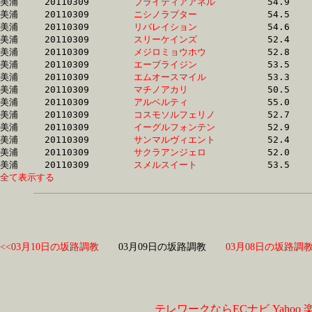
美浦	20110309	
ブライティアアネル
		54.9 	-	37.9 	-	24.3 	-	12.4

美浦	20110309	
ニシノラプター　　
		54.5 	-	39.6 	-	25.4 	-	12.4

美浦	20110309	
リバレイション　　
		54.6 	-	37.8 	-	24.4 	-	12.4

美浦	20110309	
スリーケインズ　　
		52.4 	-	38.4 	-	25.0 	-	12.4

美浦	20110309	
メジロミョウホウ　
		52.8 	-	38.0 	-	24.9 	-	12.4

美浦	20110309	
エーブライジン　　
		53.5 	-	38.4 	-	25.3 	-	12.4

美浦	20110309	
エムオースマイル　
		53.3 	-	38.9 	-	25.4 	-	12.4

美浦	20110309	
マチノアカリ　　　
		50.5 	-	37.3 	-	24.9 	-	12.5

美浦	20110309	
アルベルティ　　　
		55.0 	-	39.3 	-	26.1 	-	12.5

美浦	20110309	
コスモソルフェリノ
		52.7 	-	38.5 	-	25.1 	-	12.5

美浦	20110309	
イーグルフォンテン
		52.9 	-	37.6 	-	24.6 	-	12.5

美浦	20110309	
サンマルヴィエント
		52.4 	-	37.9 	-	25.0 	-	12.5

美浦	20110309	
サクラアンジェロ　
		52.0 	-	37.9 	-	24.9 	-	12.5

美浦	20110309	
スメルスイート　　
全て表示する
<<03月10日の坂路調教
03月09日の坂路調教
03月08日の坂路調教
テレワークならECナビ
Yahoo