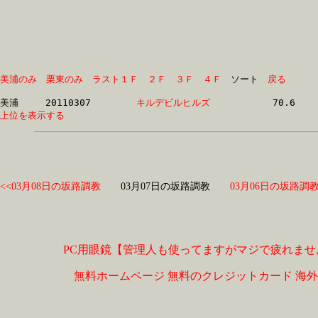
美浦のみ
栗東のみ
ラスト１Ｆ
２Ｆ
３Ｆ
４Ｆ
　ソート　
戻る
美浦	20110307	
キルデビルヒルズ　
上位を表示する
<<03月08日の坂路調教
03月07日の坂路調教
03月06日の坂路調教
PC用眼鏡【管理人も使ってますがマジで疲れませ
無料ホームページ
無料のクレジットカード
海外