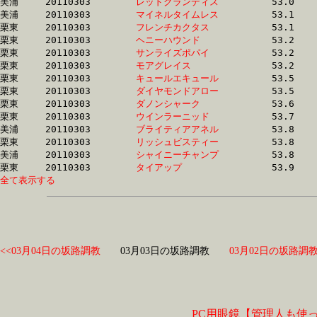
美浦	20110303	
レッドグランディス
		53.0 	-	38.7 	-	25.8 	-	13.1

美浦	20110303	
マイネルタイムレス
		53.1 	-	38.6 	-	25.6 	-	12.7

栗東	20110303	
フレンチカクタス　
		53.1 	-	38.1 	-	25.0 	-	12.8

栗東	20110303	
ヘニーハウンド　　
		53.2 	-	39.5 	-	26.0 	-	12.8

栗東	20110303	
サンライズポパイ　
		53.2 	-	39.5 	-	26.9 	-	14.1

栗東	20110303	
モアグレイス　　　
		53.2 	-	38.2 	-	24.5 	-	12.1

栗東	20110303	
キュールエキュール
		53.5 	-	39.3 	-	26.0 	-	13.3

栗東	20110303	
ダイヤモンドアロー
		53.5 	-	0.0 	-	25.4 	-	12.9

栗東	20110303	
ダノンシャーク　　
		53.6 	-	38.6 	-	0.0 	-	12.6

栗東	20110303	
ウインラーニッド　
		53.7 	-	39.8 	-	27.2 	-	14.4

美浦	20110303	
ブライティアアネル
		53.8 	-	38.1 	-	25.1 	-	12.7

栗東	20110303	
リッシュビスティー
		53.8 	-	40.0 	-	26.6 	-	13.2

美浦	20110303	
シャイニーチャンプ
		53.8 	-	38.2 	-	25.1 	-	12.7

栗東	20110303	
タイアップ　　　　
全て表示する
<<03月04日の坂路調教
03月03日の坂路調教
03月02日の坂路調教
PC用眼鏡【管理人も使