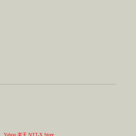
】
Yahoo
楽天
NTT-X Store