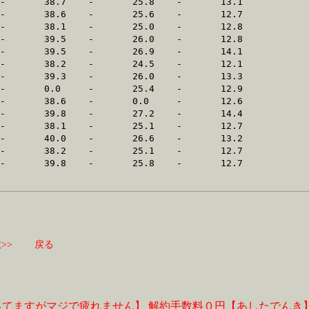
>>
戻る
ってますがマジで疲れません】
解約手数料０円【あしたでんき