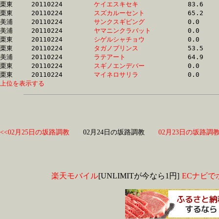
栗東	20110224	
ケイエスキセキ　　
		83.6 	-	0.0 	-	41.8 	-	21.0

栗東	20110224	
スズカルーセント　
		65.2 	-	0.0 	-	31.9 	-	15.5

美浦	20110224	
サンクスギビング　
		0.0 	-	0.0 	-	0.0 	-	0.0 

美浦	20110224	
ヤマニンクラバット
		0.0 	-	0.0 	-	0.0 	-	0.0 

栗東	20110224	
シゲルシャチョウ　
		0.0 	-	0.0 	-	0.0 	-	0.0 

栗東	20110224	
タガノプリンス　　
		53.5 	-	0.0 	-	24.6 	-	12.4

美浦	20110224	
ラテアート　　　　
		64.9 	-	0.0 	-	31.3 	-	15.4

栗東	20110224	
スギノエンデバー　
		0.0 	-	0.0 	-	0.0 	-	0.0 

栗東	20110224	
マイネロサリラ　　
上位を表示する
<<02月25日の坂路調教
02月24日の坂路調教
02月23日の坂路調教
楽天モバイル
[UNLIMITが今なら1円]
ECナビで