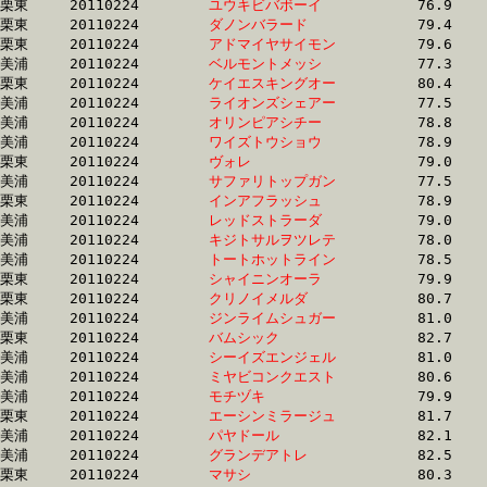
栗東	20110224	
ユウキビバボーイ　
		76.9 	-	57.7 	-	38.7 	-	19.3

栗東	20110224	
ダノンバラード　　
		79.4 	-	57.8 	-	38.2 	-	19.0

栗東	20110224	
アドマイヤサイモン
		79.6 	-	57.8 	-	37.5 	-	18.6

美浦	20110224	
ベルモントメッシ　
		77.3 	-	57.9 	-	39.1 	-	19.6

栗東	20110224	
ケイエスキングオー
		80.4 	-	57.9 	-	37.3 	-	18.4

美浦	20110224	
ライオンズシェアー
		77.5 	-	58.0 	-	39.3 	-	19.8

美浦	20110224	
オリンピアシチー　
		78.8 	-	58.2 	-	38.3 	-	19.3

美浦	20110224	
ワイズトウショウ　
		78.9 	-	58.5 	-	39.1 	-	19.8

栗東	20110224	
ヴォレ　　　　　　
		79.0 	-	58.7 	-	40.8 	-	20.6

美浦	20110224	
サファリトップガン
		77.5 	-	58.8 	-	40.3 	-	20.8

栗東	20110224	
インアフラッシュ　
		78.9 	-	59.1 	-	38.6 	-	18.0

美浦	20110224	
レッドストラーダ　
		79.0 	-	59.2 	-	39.8 	-	20.0

美浦	20110224	
キジトサルヲツレテ
		78.0 	-	59.2 	-	40.0 	-	20.1

美浦	20110224	
トートホットライン
		78.5 	-	59.4 	-	40.1 	-	20.5

栗東	20110224	
シャイニンオーラ　
		79.9 	-	59.4 	-	39.4 	-	19.8

栗東	20110224	
クリノイメルダ　　
		80.7 	-	59.6 	-	39.9 	-	20.1

美浦	20110224	
ジンライムシュガー
		81.0 	-	60.0 	-	40.4 	-	20.2

栗東	20110224	
バムシック　　　　
		82.7 	-	60.2 	-	39.5 	-	19.2

美浦	20110224	
シーイズエンジェル
		81.0 	-	60.5 	-	41.0 	-	20.9

美浦	20110224	
ミヤビコンクエスト
		80.6 	-	60.6 	-	40.7 	-	20.0

美浦	20110224	
モチヅキ　　　　　
		79.9 	-	60.7 	-	41.0 	-	21.2

栗東	20110224	
エーシンミラージュ
		81.7 	-	60.7 	-	40.0 	-	19.4

美浦	20110224	
パヤドール　　　　
		82.1 	-	61.8 	-	42.2 	-	21.4

美浦	20110224	
グランデアトレ　　
		82.5 	-	61.9 	-	42.1 	-	21.5

栗東	20110224	
マサシ　　　　　　
		80.3 	-	62.0 	-	42.1 	-	21.5
