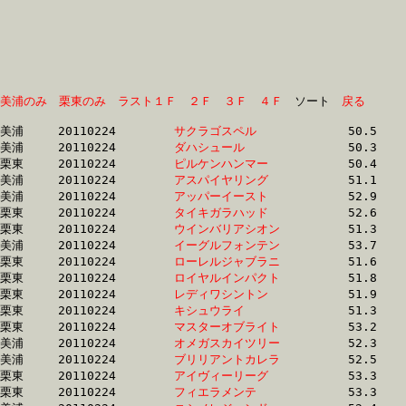
美浦のみ
栗東のみ
ラスト１Ｆ
２Ｆ
３Ｆ
４Ｆ
　ソート　
戻る
美浦	20110224	
サクラゴスペル　　
		50.5 	-	36.0 	-	24.0 	-	12.3

美浦	20110224	
ダハシュール　　　
		50.3 	-	36.1 	-	24.0 	-	12.3

栗東	20110224	
ピルケンハンマー　
		50.4 	-	36.8 	-	24.6 	-	12.7

美浦	20110224	
アスパイヤリング　
		51.1 	-	36.8 	-	0.0 	-	12.6

美浦	20110224	
アッパーイースト　
		52.9 	-	37.3 	-	23.8 	-	11.9

栗東	20110224	
タイキガラハッド　
		52.6 	-	37.7 	-	24.6 	-	12.3

栗東	20110224	
ウインバリアシオン
		51.3 	-	37.7 	-	24.8 	-	12.5

美浦	20110224	
イーグルフォンテン
		53.7 	-	37.8 	-	24.8 	-	12.2

栗東	20110224	
ローレルジャブラニ
		51.6 	-	37.9 	-	25.0 	-	12.6

栗東	20110224	
ロイヤルインパクト
		51.8 	-	37.9 	-	25.5 	-	13.0

栗東	20110224	
レディワシントン　
		51.9 	-	38.0 	-	25.6 	-	13.1

栗東	20110224	
キシュウライ　　　
		51.3 	-	38.0 	-	25.7 	-	13.4

栗東	20110224	
マスターオブライト
		53.2 	-	38.2 	-	25.0 	-	12.5

美浦	20110224	
オメガスカイツリー
		52.3 	-	38.3 	-	25.5 	-	12.9

美浦	20110224	
ブリリアントカレラ
		52.5 	-	38.5 	-	25.7 	-	13.0

栗東	20110224	
アイヴィーリーグ　
		53.3 	-	38.5 	-	24.9 	-	12.5

栗東	20110224	
フィエラメンテ　　
		53.3 	-	38.6 	-	25.7 	-	12.8
