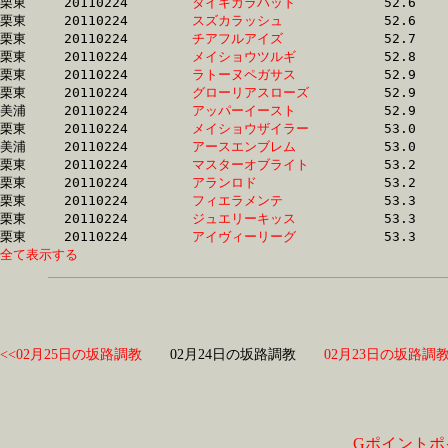
栗東	20110224	
タイキガラハッド　
		52.6 	-	37.7 	-	24.6 	-	12.3

栗東	20110224	
スズカラッシュ　　
		52.6 	-	39.1 	-	26.4 	-	13.0

栗東	20110224	
チアフルアイズ　　
		52.7 	-	38.8 	-	25.8 	-	12.8

栗東	20110224	
メイショウツルギ　
		52.8 	-	38.8 	-	25.1 	-	12.3

栗東	20110224	
ラトーヌペガサス　
		52.9 	-	38.7 	-	26.0 	-	13.6

栗東	20110224	
グローリアスローズ
		52.9 	-	38.7 	-	26.1 	-	13.7

美浦	20110224	
アッパーイースト　
		52.9 	-	37.3 	-	23.8 	-	11.9

栗東	20110224	
メイショウザイラー
		53.0 	-	39.2 	-	26.6 	-	13.8

美浦	20110224	
アースエンブレム　
		53.0 	-	38.7 	-	25.3 	-	13.0

栗東	20110224	
マスターオブライト
		53.2 	-	38.2 	-	25.0 	-	12.5

栗東	20110224	
アランロド　　　　
		53.2 	-	38.9 	-	25.3 	-	12.7

栗東	20110224	
フィエラメンテ　　
		53.3 	-	38.6 	-	25.7 	-	12.8

栗東	20110224	
ジュエリーキッス　
		53.3 	-	39.0 	-	25.4 	-	12.8

栗東	20110224	
アイヴィーリーグ　
全て表示する
<<02月25日の坂路調教
02月24日の坂路調教
02月23日の坂路調教
Gポイントポ