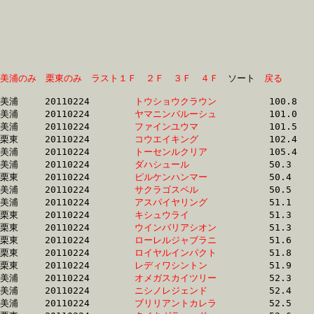
美浦のみ
栗東のみ
ラスト１Ｆ
２Ｆ
３Ｆ
４Ｆ
　ソート　
戻る
美浦	20110224	
トウショウクラウン
		100.8 	-	71.7 	-	45.5 	-	22.4

美浦	20110224	
ヤマニンバルーシュ
		101.0 	-	75.4 	-	49.0 	-	23.6

美浦	20110224	
ファインユウマ　　
		101.5 	-	74.8 	-	49.2 	-	23.8

栗東	20110224	
コウエイキング　　
		102.4 	-	74.1 	-	48.2 	-	23.5

美浦	20110224	
トーセンルクリア　
		105.4 	-	78.0 	-	51.8 	-	26.2

美浦	20110224	
ダハシュール　　　
		50.3 	-	36.1 	-	24.0 	-	12.3

栗東	20110224	
ピルケンハンマー　
		50.4 	-	36.8 	-	24.6 	-	12.7

美浦	20110224	
サクラゴスペル　　
		50.5 	-	36.0 	-	24.0 	-	12.3

美浦	20110224	
アスパイヤリング　
		51.1 	-	36.8 	-	0.0 	-	12.6

栗東	20110224	
キシュウライ　　　
		51.3 	-	38.0 	-	25.7 	-	13.4

栗東	20110224	
ウインバリアシオン
		51.3 	-	37.7 	-	24.8 	-	12.5

栗東	20110224	
ローレルジャブラニ
		51.6 	-	37.9 	-	25.0 	-	12.6

栗東	20110224	
ロイヤルインパクト
		51.8 	-	37.9 	-	25.5 	-	13.0

栗東	20110224	
レディワシントン　
		51.9 	-	38.0 	-	25.6 	-	13.1

美浦	20110224	
オメガスカイツリー
		52.3 	-	38.3 	-	25.5 	-	12.9

美浦	20110224	
ニシノレジェンド　
		52.4 	-	38.6 	-	25.6 	-	12.9

美浦	20110224	
ブリリアントカレラ
		52.5 	-	38.5 	-	25.7 	-	13.0
