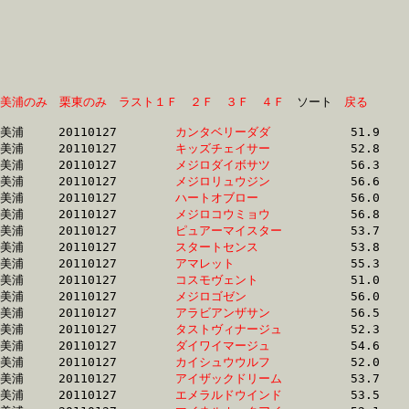
美浦のみ
栗東のみ
ラスト１Ｆ
２Ｆ
３Ｆ
４Ｆ
　ソート　
戻る
美浦	20110127	
カンタベリーダダ　
		51.9 	-	37.7 	-	24.7 	-	12.2

美浦	20110127	
キッズチェイサー　
		52.8 	-	38.5 	-	25.1 	-	12.2

美浦	20110127	
メジロダイボサツ　
		56.3 	-	37.5 	-	24.5 	-	12.3

美浦	20110127	
メジロリュウジン　
		56.6 	-	36.8 	-	24.2 	-	12.3

美浦	20110127	
ハートオブロー　　
		56.0 	-	37.5 	-	24.5 	-	12.4

美浦	20110127	
メジロコウミョウ　
		56.8 	-	37.6 	-	24.5 	-	12.4

美浦	20110127	
ピュアーマイスター
		53.7 	-	39.0 	-	25.3 	-	12.4

美浦	20110127	
スタートセンス　　
		53.8 	-	38.3 	-	25.2 	-	12.5

美浦	20110127	
アマレット　　　　
		55.3 	-	40.0 	-	26.0 	-	12.6

美浦	20110127	
コスモヴェント　　
		51.0 	-	37.6 	-	25.1 	-	12.7

美浦	20110127	
メジロゴゼン　　　
		56.0 	-	40.3 	-	26.1 	-	12.7

美浦	20110127	
アラビアンザサン　
		56.5 	-	40.5 	-	26.1 	-	12.7

美浦	20110127	
タストヴィナージュ
		52.3 	-	38.3 	-	25.1 	-	12.8

美浦	20110127	
ダイワイマージュ　
		54.6 	-	40.5 	-	26.5 	-	12.8

美浦	20110127	
カイシュウウルフ　
		52.0 	-	38.0 	-	25.3 	-	12.9

美浦	20110127	
アイザックドリーム
		53.7 	-	38.0 	-	25.4 	-	12.9

美浦	20110127	
エメラルドウインド
		53.5 	-	38.0 	-	25.4 	-	12.9
