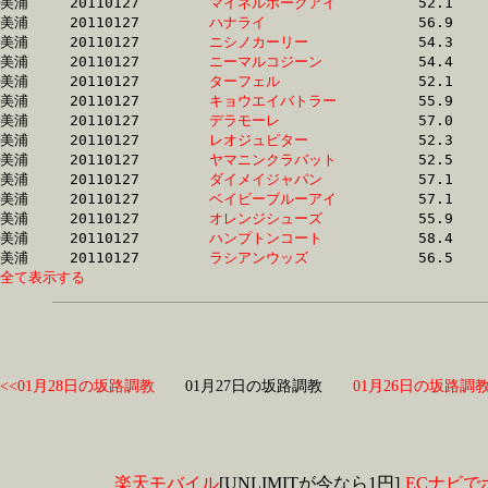
美浦	20110127	
マイネルホークアイ
		52.1 	-	38.4 	-	25.6 	-	12.9

美浦	20110127	
ハナライ　　　　　
		56.9 	-	41.2 	-	26.6 	-	13.0

美浦	20110127	
ニシノカーリー　　
		54.3 	-	39.7 	-	26.0 	-	13.0

美浦	20110127	
ニーマルコジーン　
		54.4 	-	39.9 	-	26.0 	-	13.0

美浦	20110127	
ターフェル　　　　
		52.1 	-	38.3 	-	25.5 	-	13.0

美浦	20110127	
キョウエイバトラー
		55.9 	-	41.0 	-	26.6 	-	13.0

美浦	20110127	
デラモーレ　　　　
		57.0 	-	41.2 	-	26.7 	-	13.0

美浦	20110127	
レオジュピター　　
		52.3 	-	38.4 	-	25.7 	-	13.0

美浦	20110127	
ヤマニンクラバット
		52.5 	-	38.5 	-	25.7 	-	13.2

美浦	20110127	
ダイメイジャパン　
		57.1 	-	40.8 	-	26.6 	-	13.4

美浦	20110127	
ベイビーブルーアイ
		57.1 	-	40.8 	-	26.6 	-	13.4

美浦	20110127	
オレンジシューズ　
		55.9 	-	41.5 	-	27.3 	-	13.5

美浦	20110127	
ハンプトンコート　
		58.4 	-	43.2 	-	28.2 	-	13.7

美浦	20110127	
ラシアンウッズ　　
全て表示する
<<01月28日の坂路調教
01月27日の坂路調教
01月26日の坂路調教
楽天モバイル
[UNLIMITが今なら1円]
ECナビで