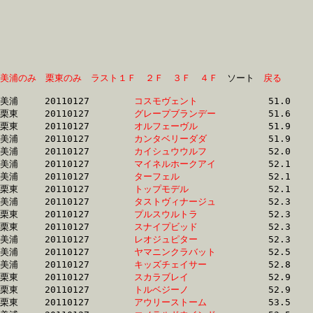
美浦のみ
栗東のみ
ラスト１Ｆ
２Ｆ
３Ｆ
４Ｆ
　ソート　
戻る
美浦	20110127	
コスモヴェント　　
		51.0 	-	37.6 	-	25.1 	-	12.7

栗東	20110127	
グレープブランデー
		51.6 	-	38.0 	-	24.7 	-	12.2

栗東	20110127	
オルフェーヴル　　
		51.9 	-	38.0 	-	25.0 	-	12.3

美浦	20110127	
カンタベリーダダ　
		51.9 	-	37.7 	-	24.7 	-	12.2

美浦	20110127	
カイシュウウルフ　
		52.0 	-	38.0 	-	25.3 	-	12.9

美浦	20110127	
マイネルホークアイ
		52.1 	-	38.4 	-	25.6 	-	12.9

美浦	20110127	
ターフェル　　　　
		52.1 	-	38.3 	-	25.5 	-	13.0

栗東	20110127	
トップモデル　　　
		52.1 	-	38.6 	-	25.6 	-	13.1

美浦	20110127	
タストヴィナージュ
		52.3 	-	38.3 	-	25.1 	-	12.8

栗東	20110127	
プルスウルトラ　　
		52.3 	-	38.3 	-	25.2 	-	12.4

栗東	20110127	
スナイプビッド　　
		52.3 	-	38.2 	-	25.3 	-	12.8

美浦	20110127	
レオジュピター　　
		52.3 	-	38.4 	-	25.7 	-	13.0

美浦	20110127	
ヤマニンクラバット
		52.5 	-	38.5 	-	25.7 	-	13.2

美浦	20110127	
キッズチェイサー　
		52.8 	-	38.5 	-	25.1 	-	12.2

栗東	20110127	
スカラブレイ　　　
		52.9 	-	38.8 	-	25.3 	-	12.7

栗東	20110127	
トルベジーノ　　　
		52.9 	-	38.5 	-	25.5 	-	13.2

栗東	20110127	
アウリーストーム　
		53.5 	-	40.0 	-	0.0 	-	13.8
