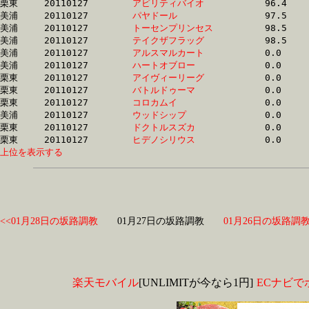
栗東	20110127	
アビリティバイオ　
		96.4 	-	72.3 	-	49.1 	-	24.9

美浦	20110127	
パヤドール　　　　
		97.5 	-	71.9 	-	47.9 	-	24.0

美浦	20110127	
トーセンプリンセス
		98.5 	-	73.3 	-	48.8 	-	23.3

美浦	20110127	
テイクザフラッグ　
		98.5 	-	73.5 	-	49.1 	-	24.1

美浦	20110127	
アルスマルカート　
		0.0 	-	0.0 	-	0.0 	-	0.0 

美浦	20110127	
ハートオブロー　　
		0.0 	-	0.0 	-	0.0 	-	0.0 

栗東	20110127	
アイヴィーリーグ　
		0.0 	-	51.9 	-	0.0 	-	0.0 

栗東	20110127	
バトルドゥーマ　　
		0.0 	-	0.0 	-	0.0 	-	0.0 

栗東	20110127	
コロカムイ　　　　
		0.0 	-	0.0 	-	33.5 	-	16.6

美浦	20110127	
ウッドシップ　　　
		0.0 	-	55.5 	-	37.6 	-	18.7

栗東	20110127	
ドクトルスズカ　　
		0.0 	-	0.0 	-	0.0 	-	0.0 

栗東	20110127	
ヒデノシリウス　　
上位を表示する
<<01月28日の坂路調教
01月27日の坂路調教
01月26日の坂路調教
楽天モバイル
[UNLIMITが今なら1円]
ECナビで