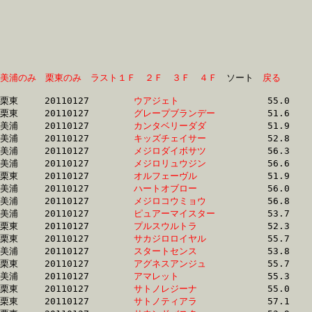
美浦のみ
栗東のみ
ラスト１Ｆ
２Ｆ
３Ｆ
４Ｆ
　ソート　
戻る
栗東	20110127	
ウアジェト　　　　
		55.0 	-	39.2 	-	25.0 	-	12.1

栗東	20110127	
グレープブランデー
		51.6 	-	38.0 	-	24.7 	-	12.2

美浦	20110127	
カンタベリーダダ　
		51.9 	-	37.7 	-	24.7 	-	12.2

美浦	20110127	
キッズチェイサー　
		52.8 	-	38.5 	-	25.1 	-	12.2

美浦	20110127	
メジロダイボサツ　
		56.3 	-	37.5 	-	24.5 	-	12.3

美浦	20110127	
メジロリュウジン　
		56.6 	-	36.8 	-	24.2 	-	12.3

栗東	20110127	
オルフェーヴル　　
		51.9 	-	38.0 	-	25.0 	-	12.3

美浦	20110127	
ハートオブロー　　
		56.0 	-	37.5 	-	24.5 	-	12.4

美浦	20110127	
メジロコウミョウ　
		56.8 	-	37.6 	-	24.5 	-	12.4

美浦	20110127	
ピュアーマイスター
		53.7 	-	39.0 	-	25.3 	-	12.4

栗東	20110127	
プルスウルトラ　　
		52.3 	-	38.3 	-	25.2 	-	12.4

栗東	20110127	
サカジロロイヤル　
		55.7 	-	39.8 	-	25.6 	-	12.5

美浦	20110127	
スタートセンス　　
		53.8 	-	38.3 	-	25.2 	-	12.5

栗東	20110127	
アグネスアンジュ　
		55.7 	-	39.0 	-	25.0 	-	12.5

美浦	20110127	
アマレット　　　　
		55.3 	-	40.0 	-	26.0 	-	12.6

栗東	20110127	
サトノレジーナ　　
		55.0 	-	40.0 	-	25.8 	-	12.6

栗東	20110127	
サトノティアラ　　
		57.1 	-	39.7 	-	25.2 	-	12.6
