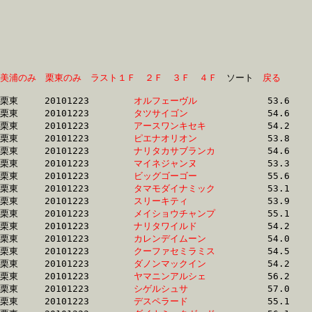
美浦のみ
栗東のみ
ラスト１Ｆ
２Ｆ
３Ｆ
４Ｆ
　ソート　
戻る
栗東	20101223	
オルフェーヴル　　
		53.6 	-	38.5 	-	25.5 	-	12.6

栗東	20101223	
タツサイゴン　　　
		54.6 	-	38.9 	-	25.8 	-	12.9

栗東	20101223	
アースワンキセキ　
		54.2 	-	39.3 	-	25.6 	-	12.9

栗東	20101223	
ピエナオリオン　　
		53.8 	-	39.4 	-	26.4 	-	13.6

栗東	20101223	
ナリタカサブランカ
		54.6 	-	39.4 	-	25.7 	-	12.9

栗東	20101223	
マイネジャンヌ　　
		53.3 	-	39.5 	-	26.1 	-	12.9

栗東	20101223	
ビッグゴーゴー　　
		55.6 	-	39.6 	-	25.2 	-	12.5

栗東	20101223	
タマモダイナミック
		53.1 	-	39.7 	-	26.8 	-	13.3

栗東	20101223	
スリーキティ　　　
		53.9 	-	39.7 	-	26.3 	-	13.2

栗東	20101223	
メイショウチャンプ
		55.1 	-	39.8 	-	25.5 	-	12.3

栗東	20101223	
ナリタワイルド　　
		54.2 	-	39.8 	-	26.4 	-	13.4

栗東	20101223	
カレンデイムーン　
		54.0 	-	39.9 	-	26.1 	-	13.1

栗東	20101223	
クーファセミラミス
		54.5 	-	40.0 	-	27.0 	-	13.9

栗東	20101223	
ダノンマックイン　
		54.2 	-	40.1 	-	26.8 	-	13.4

栗東	20101223	
ヤマニンアルシェ　
		56.2 	-	40.3 	-	26.4 	-	13.3

栗東	20101223	
シゲルシュサ　　　
		57.0 	-	40.4 	-	26.1 	-	12.9

栗東	20101223	
デスペラード　　　
		55.1 	-	40.5 	-	26.7 	-	12.9
