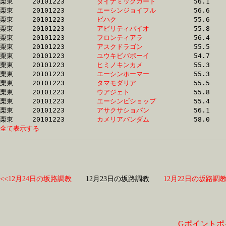
栗東	20101223	
ダイナミックガード
		56.1 	-	40.6 	-	26.3 	-	12.7

栗東	20101223	
エーシンジョイフル
		56.6 	-	40.6 	-	26.3 	-	12.9

栗東	20101223	
ビハク　　　　　　
		55.6 	-	40.7 	-	27.1 	-	13.8

栗東	20101223	
アビリティバイオ　
		55.8 	-	40.8 	-	26.3 	-	13.2

栗東	20101223	
フロンティアラ　　
		56.4 	-	40.8 	-	26.4 	-	12.9

栗東	20101223	
アスクドラゴン　　
		55.5 	-	40.9 	-	27.3 	-	13.7

栗東	20101223	
ユウキビバボーイ　
		54.7 	-	40.9 	-	27.7 	-	14.5

栗東	20101223	
ヒミノキンカメ　　
		55.3 	-	41.0 	-	27.3 	-	13.8

栗東	20101223	
エーシンホーマー　
		55.3 	-	41.0 	-	27.3 	-	13.8

栗東	20101223	
タマモダリア　　　
		55.5 	-	41.0 	-	26.8 	-	13.3

栗東	20101223	
ウアジェト　　　　
		55.8 	-	41.1 	-	26.6 	-	13.3

栗東	20101223	
エーシンビショップ
		55.4 	-	41.2 	-	0.0 	-	13.4

栗東	20101223	
アサクサショパン　
		56.1 	-	41.2 	-	26.6 	-	12.7

栗東	20101223	
カメリアバンダム　
全て表示する
<<12月24日の坂路調教
12月23日の坂路調教
12月22日の坂路調教
Gポイントポ