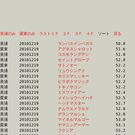
美浦のみ
栗東のみ
ラスト１Ｆ
２Ｆ
３Ｆ
４Ｆ
　ソート　
戻る
美浦	20101219	
ランパスインベガス
		50.8 	-	37.3 	-	25.2 	-	0.0 

栗東	20101219	
アグネスシャロット
		51.6 	-	37.9 	-	25.3 	-	13.0

美浦	20101219	
コスモラングデン　
		51.8 	-	37.6 	-	24.7 	-	12.5

美浦	20101219	
セイントグローブ　
		52.0 	-	38.4 	-	25.5 	-	12.7

栗東	20101219	
サトノオー　　　　
		52.2 	-	0.0 	-	25.6 	-	13.2

美浦	20101219	
リュウシンアド　　
		52.2 	-	38.5 	-	25.8 	-	13.2

栗東	20101219	
カリスマミッキー　
		52.2 	-	38.7 	-	25.9 	-	13.3

美浦	20101219	
ヒラボクマジック　
		52.2 	-	38.3 	-	25.5 	-	12.9

美浦	20101219	
トキノサコン　　　
		52.2 	-	38.0 	-	25.3 	-	13.1

美浦	20101219	
ミスファイアー　　
		52.4 	-	38.6 	-	25.7 	-	13.0

栗東	20101219	
メイショウヘイハチ
		52.5 	-	39.3 	-	26.8 	-	13.8

美浦	20101219	
ヘッドマスター　　
		52.7 	-	39.2 	-	26.5 	-	13.9

美浦	20101219	
ナムラエメラルド　
		52.8 	-	38.9 	-	26.0 	-	13.0

美浦	20101219	
グランマルシェ　　
		52.8 	-	38.6 	-	25.9 	-	12.7

美浦	20101219	
マイネルマルゴー　
		53.0 	-	39.2 	-	25.8 	-	12.4

栗東	20101219	
ヤマニンアーマー　
		53.1 	-	39.1 	-	26.2 	-	0.0 

美浦	20101219	
フクシア　　　　　
		53.2 	-	39.1 	-	25.8 	-	13.3
