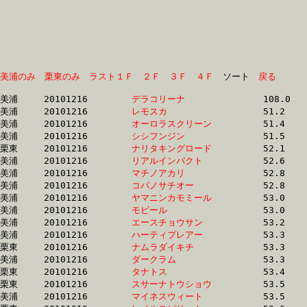
美浦のみ
栗東のみ
ラスト１Ｆ
２Ｆ
３Ｆ
４Ｆ
　ソート　
戻る
美浦	20101216	
デラコリーナ　　　
		108.0 	-	80.8 	-	54.2 	-	26.5

美浦	20101216	
レモスカ　　　　　
		51.2 	-	38.2 	-	26.1 	-	13.6

美浦	20101216	
オーロラスクリーン
		51.4 	-	37.7 	-	24.9 	-	12.6

美浦	20101216	
シシフンジン　　　
		51.5 	-	38.5 	-	26.4 	-	13.8

栗東	20101216	
ナリタキングロード
		52.1 	-	38.6 	-	25.8 	-	13.2

美浦	20101216	
リアルインパクト　
		52.6 	-	37.7 	-	24.6 	-	12.4

美浦	20101216	
マチノアカリ　　　
		52.8 	-	38.8 	-	25.9 	-	13.3

美浦	20101216	
コパノサチオー　　
		52.8 	-	38.9 	-	25.9 	-	13.3

美浦	20101216	
ヤマニンカモミール
		53.0 	-	38.9 	-	25.9 	-	13.1

美浦	20101216	
モビール　　　　　
		53.0 	-	36.7 	-	24.1 	-	12.2

美浦	20101216	
エースチョウサン　
		53.2 	-	39.1 	-	26.2 	-	13.6

美浦	20101216	
ハーティプレアー　
		53.3 	-	38.7 	-	25.8 	-	13.2

栗東	20101216	
ナムラダイキチ　　
		53.3 	-	39.0 	-	25.6 	-	13.1

美浦	20101216	
ダークラム　　　　
		53.3 	-	39.2 	-	25.4 	-	12.6

栗東	20101216	
タナトス　　　　　
		53.4 	-	39.2 	-	25.3 	-	12.6

栗東	20101216	
スサーナトウショウ
		53.5 	-	39.5 	-	26.2 	-	13.4

美浦	20101216	
マイネスウィート　
		53.5 	-	39.2 	-	25.8 	-	12.9
