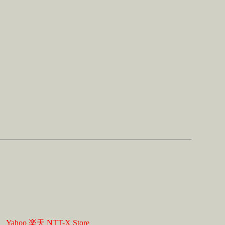
】
Yahoo
楽天
NTT-X Store