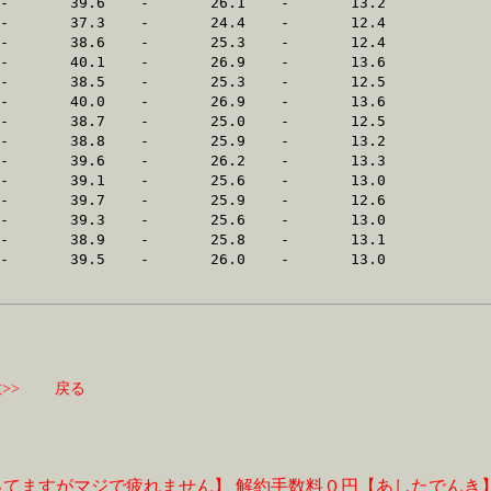
>>
戻る
ってますがマジで疲れません】
解約手数料０円【あしたでんき