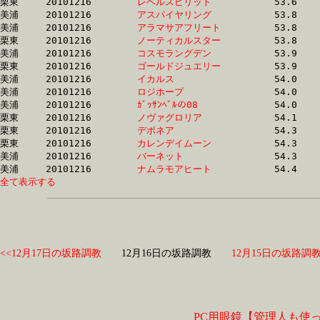
栗東	20101216	
レベルスピリット　
		53.6 	-	39.6 	-	26.1 	-	13.2

美浦	20101216	
アスパイヤリング　
		53.8 	-	37.3 	-	24.4 	-	12.4

美浦	20101216	
アラマサアフリート
		53.8 	-	38.6 	-	25.3 	-	12.4

栗東	20101216	
ノーティカルスター
		53.8 	-	40.1 	-	26.9 	-	13.6

美浦	20101216	
コスモラングデン　
		53.9 	-	38.5 	-	25.3 	-	12.5

栗東	20101216	
ゴールドジュエリー
		53.9 	-	40.0 	-	26.9 	-	13.6

美浦	20101216	
イカルス　　　　　
		54.0 	-	38.7 	-	25.0 	-	12.5

美浦	20101216	
ロジホープ　　　　
		54.0 	-	38.8 	-	25.9 	-	13.2

美浦	20101216	
ｶﾞｯｻﾝﾍﾞﾙの08　　　
		54.0 	-	39.6 	-	26.2 	-	13.3

栗東	20101216	
ノヴァグロリア　　
		54.1 	-	39.1 	-	25.6 	-	13.0

栗東	20101216	
デボネア　　　　　
		54.3 	-	39.7 	-	25.9 	-	12.6

栗東	20101216	
カレンデイムーン　
		54.3 	-	39.3 	-	25.6 	-	13.0

美浦	20101216	
バーネット　　　　
		54.3 	-	38.9 	-	25.8 	-	13.1

美浦	20101216	
ナムラモアヒート　
全て表示する
<<12月17日の坂路調教
12月16日の坂路調教
12月15日の坂路調教
PC用眼鏡【管理人も使