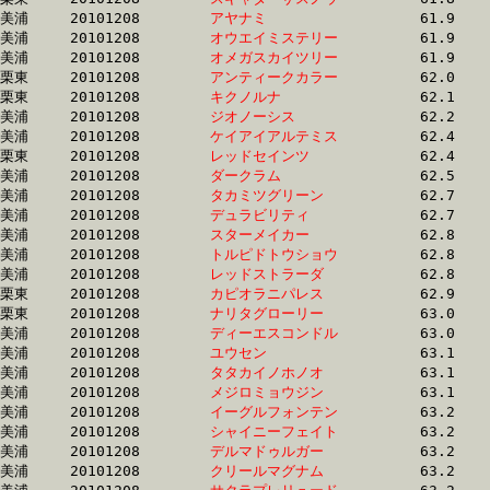
美浦	20101208	
アヤナミ　　　　　
		61.9 	-	46.1 	-	31.2 	-	16.3

美浦	20101208	
オウエイミステリー
		61.9 	-	42.4 	-	28.0 	-	14.1

美浦	20101208	
オメガスカイツリー
		61.9 	-	45.2 	-	30.0 	-	15.1

栗東	20101208	
アンティークカラー
		62.0 	-	46.6 	-	31.0 	-	15.2

栗東	20101208	
キクノルナ　　　　
		62.1 	-	45.0 	-	29.4 	-	14.9

美浦	20101208	
ジオノーシス　　　
		62.2 	-	45.7 	-	30.7 	-	15.2

美浦	20101208	
ケイアイアルテミス
		62.4 	-	47.6 	-	32.8 	-	16.9

栗東	20101208	
レッドセインツ　　
		62.4 	-	46.3 	-	31.5 	-	15.7

美浦	20101208	
ダークラム　　　　
		62.5 	-	46.9 	-	31.5 	-	15.6

美浦	20101208	
タカミツグリーン　
		62.7 	-	45.5 	-	30.0 	-	15.0

美浦	20101208	
デュラビリティ　　
		62.7 	-	46.2 	-	30.3 	-	15.0

美浦	20101208	
スターメイカー　　
		62.8 	-	43.8 	-	28.8 	-	14.5

美浦	20101208	
トルピドトウショウ
		62.8 	-	47.4 	-	31.9 	-	16.2

美浦	20101208	
レッドストラーダ　
		62.8 	-	43.9 	-	28.8 	-	14.2

栗東	20101208	
カピオラニパレス　
		62.9 	-	46.2 	-	30.1 	-	13.6

栗東	20101208	
ナリタグローリー　
		63.0 	-	47.8 	-	32.5 	-	16.8

美浦	20101208	
ディーエスコンドル
		63.0 	-	46.8 	-	30.7 	-	14.7

美浦	20101208	
ユウセン　　　　　
		63.1 	-	45.2 	-	29.5 	-	14.5

美浦	20101208	
タタカイノホノオ　
		63.1 	-	47.4 	-	32.0 	-	16.4

美浦	20101208	
メジロミョウジン　
		63.1 	-	43.9 	-	0.0 	-	14.3

美浦	20101208	
イーグルフォンテン
		63.2 	-	44.9 	-	29.4 	-	14.8

美浦	20101208	
シャイニーフェイト
		63.2 	-	43.7 	-	29.0 	-	14.6

美浦	20101208	
デルマドゥルガー　
		63.2 	-	46.2 	-	30.6 	-	15.3

美浦	20101208	
クリールマグナム　
		63.2 	-	48.3 	-	32.9 	-	16.6
