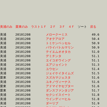
美浦のみ
栗東のみ
ラスト１Ｆ
２Ｆ
３Ｆ
４Ｆ
　ソート　
戻る
美浦	20101208	
メロークーミス　　
		49.6 	-	36.7 	-	24.8 	-	12.6

美浦	20101208	
アオテアロア　　　
		50.4 	-	37.1 	-	25.4 	-	13.2

美浦	20101208	
トミケンベッセル　
		50.9 	-	37.1 	-	24.6 	-	12.9

美浦	20101208	
パライバトルマリン
		50.9 	-	38.1 	-	26.4 	-	14.2

美浦	20101208	
テイエムオオタカ　
		51.0 	-	36.9 	-	24.3 	-	12.0

美浦	20101208	
デミチンタ　　　　
		51.1 	-	37.8 	-	25.3 	-	12.8

美浦	20101208	
エイコオウイング　
		51.1 	-	37.8 	-	25.3 	-	12.8

美浦	20101208	
エアジョイント　　
		51.3 	-	37.8 	-	25.1 	-	12.8

美浦	20101208	
ユウセン　　　　　
		51.4 	-	37.0 	-	24.7 	-	12.7

美浦	20101208	
ジェイケイタイムズ
		51.5 	-	37.9 	-	25.4 	-	12.9

栗東	20101208	
スズカマジェスタ　
		51.6 	-	38.0 	-	25.1 	-	12.6

美浦	20101208	
ユキノヴィーナス　
		51.6 	-	37.2 	-	25.1 	-	13.1

栗東	20101208	
アドマイヤセプター
		51.6 	-	37.7 	-	25.1 	-	12.7

栗東	20101208	
ダンスファンタジア
		51.7 	-	38.6 	-	0.0 	-	12.8

美浦	20101208	
セクシイスイート　
		51.8 	-	38.2 	-	25.0 	-	12.6

美浦	20101208	
ウインディーヒル　
		51.8 	-	38.1 	-	25.2 	-	12.9

美浦	20101208	
ダーリブ　　　　　
		51.9 	-	37.8 	-	25.4 	-	13.2
