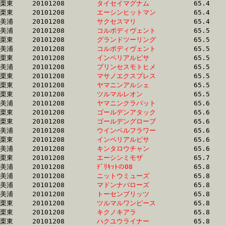
栗東	20101208	
タイセイマグナム　
		65.4 	-	49.4 	-	33.8 	-	17.8

栗東	20101208	
エーシンヒットマン
		65.4 	-	48.8 	-	33.4 	-	17.0

美浦	20101208	
サクセスマリ　　　
		65.4 	-	48.9 	-	32.3 	-	15.8

美浦	20101208	
コルポディヴェント
		65.5 	-	49.1 	-	32.9 	-	16.6

栗東	20101208	
グランドツーリング
		65.5 	-	48.3 	-	0.0 	-	16.1

美浦	20101208	
コルポディヴェント
		65.5 	-	48.6 	-	32.4 	-	16.1

栗東	20101208	
インペリアルピサ　
		65.5 	-	48.7 	-	32.9 	-	16.8

美浦	20101208	
プリンセスモトヒメ
		65.5 	-	49.5 	-	33.3 	-	17.0

栗東	20101208	
マサノエクスプレス
		65.5 	-	48.5 	-	32.5 	-	16.3

栗東	20101208	
ヤマニンアルシェ　
		65.5 	-	48.7 	-	32.4 	-	16.3

栗東	20101208	
ツルマルレオン　　
		65.5 	-	48.8 	-	32.0 	-	15.8

美浦	20101208	
ヤマニンクラバット
		65.6 	-	48.9 	-	33.8 	-	17.7

栗東	20101208	
ゴールデンアタック
		65.6 	-	48.5 	-	32.0 	-	15.6

栗東	20101208	
ゴールデングローブ
		65.6 	-	49.1 	-	32.4 	-	17.0

美浦	20101208	
ウインベルフラワー
		65.6 	-	49.2 	-	33.3 	-	17.0

栗東	20101208	
インペリアルピサ　
		65.6 	-	49.2 	-	33.5 	-	17.1

美浦	20101208	
キンタロウチャン　
		65.6 	-	48.8 	-	32.2 	-	15.8

栗東	20101208	
エーシンミモザ　　
		65.7 	-	49.9 	-	34.1 	-	17.3

美浦	20101208	
ﾃﾞﾘｷｯﾄの08　　　　
		65.8 	-	49.6 	-	33.2 	-	17.0

美浦	20101208	
ニットウミューズ　
		65.8 	-	49.2 	-	33.0 	-	16.7

美浦	20101208	
マドンナバローズ　
		65.8 	-	49.2 	-	32.9 	-	16.5

美浦	20101208	
トーセンブリッツ　
		65.8 	-	49.4 	-	32.9 	-	16.4

栗東	20101208	
ツルマルワンピース
		65.8 	-	49.0 	-	32.1 	-	16.0

栗東	20101208	
キクノキアラ　　　
		65.8 	-	49.3 	-	33.1 	-	16.7

栗東	20101208	
ハクユウライナー　
		65.8 	-	49.9 	-	34.1 	-	17.5
