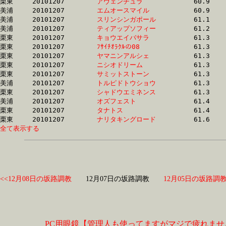
栗東	20101207	
アヴェンチュラ　　
		60.9 	-	44.0 	-	28.3 	-	13.6

美浦	20101207	
エムオースマイル　
		60.9 	-	45.7 	-	30.2 	-	15.2

美浦	20101207	
スリンシンガポール
		61.1 	-	45.7 	-	30.8 	-	15.5

美浦	20101207	
ティアップソフィー
		61.2 	-	45.7 	-	30.4 	-	15.5

栗東	20101207	
キョウエイバサラ　
		61.3 	-	46.2 	-	31.6 	-	16.2

栗東	20101207	
ﾌｻｲﾁｵﾗｸﾙの08　　　
		61.3 	-	46.2 	-	31.6 	-	16.2

栗東	20101207	
ヤマニンアルシェ　
		61.3 	-	45.1 	-	30.0 	-	14.8

栗東	20101207	
ニシオドリーム　　
		61.3 	-	45.2 	-	30.1 	-	14.7

栗東	20101207	
サミットストーン　
		61.3 	-	45.4 	-	30.8 	-	15.7

美浦	20101207	
トルピドトウショウ
		61.3 	-	45.7 	-	30.3 	-	15.5

栗東	20101207	
シャドウエミネンス
		61.3 	-	44.6 	-	29.5 	-	14.7

美浦	20101207	
オズフェスト　　　
		61.4 	-	45.5 	-	30.3 	-	14.8

栗東	20101207	
タナトス　　　　　
		61.4 	-	46.1 	-	31.2 	-	15.6

栗東	20101207	
ナリタキングロード
全て表示する
<<12月08日の坂路調教
12月07日の坂路調教
12月05日の坂路調教
PC用眼鏡【管理人も使ってますがマジで疲れませ