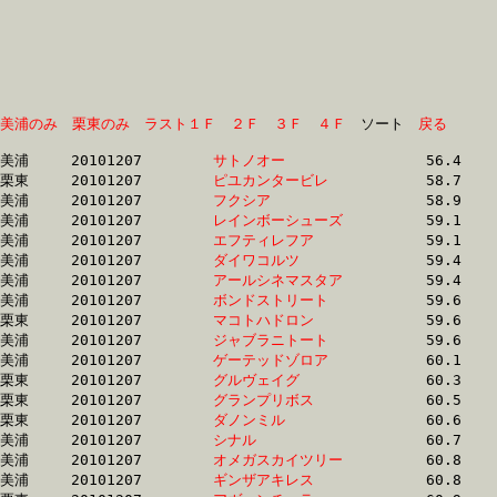
美浦のみ
栗東のみ
ラスト１Ｆ
２Ｆ
３Ｆ
４Ｆ
　ソート　
戻る
美浦	20101207	
サトノオー　　　　
		56.4 	-	42.0 	-	27.7 	-	13.7

栗東	20101207	
ピユカンタービレ　
		58.7 	-	43.5 	-	28.9 	-	0.0 

美浦	20101207	
フクシア　　　　　
		58.9 	-	44.0 	-	29.0 	-	14.2

美浦	20101207	
レインボーシューズ
		59.1 	-	44.2 	-	29.8 	-	14.9

美浦	20101207	
エフティレフア　　
		59.1 	-	43.9 	-	28.9 	-	14.4

美浦	20101207	
ダイワコルツ　　　
		59.4 	-	44.3 	-	30.1 	-	15.4

美浦	20101207	
アールシネマスタア
		59.4 	-	44.3 	-	29.9 	-	15.1

美浦	20101207	
ボンドストリート　
		59.6 	-	44.0 	-	29.8 	-	15.5

栗東	20101207	
マコトハドロン　　
		59.6 	-	44.1 	-	28.4 	-	14.3

美浦	20101207	
ジャブラニトート　
		59.6 	-	44.5 	-	29.9 	-	15.0

美浦	20101207	
ゲーテッドゾロア　
		60.1 	-	44.5 	-	30.0 	-	15.1

栗東	20101207	
グルヴェイグ　　　
		60.3 	-	44.5 	-	29.3 	-	14.6

栗東	20101207	
グランプリボス　　
		60.5 	-	45.3 	-	31.0 	-	15.7

栗東	20101207	
ダノンミル　　　　
		60.6 	-	43.9 	-	29.2 	-	14.4

美浦	20101207	
シナル　　　　　　
		60.7 	-	45.5 	-	30.5 	-	15.3

美浦	20101207	
オメガスカイツリー
		60.8 	-	46.1 	-	31.3 	-	15.9

美浦	20101207	
ギンザアキレス　　
		60.8 	-	46.2 	-	31.1 	-	15.9
