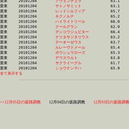
栗東	20101204	
アヴェンチュラ　　
		63.1 	-	46.0 	-	30.1 	-	14.9

栗東	20101204	
サトノサミット　　
		63.1 	-	46.1 	-	30.4 	-	15.2

栗東	20101204	
レッドシルフィア　
		65.7 	-	46.3 	-	30.8 	-	15.3

栗東	20101204	
キクノルナ　　　　
		65.2 	-	46.4 	-	30.5 	-	14.8

栗東	20101204	
ハイライトリール　
		66.0 	-	46.5 	-	30.9 	-	15.3

栗東	20101204	
クールグラン　　　
		62.9 	-	46.9 	-	31.9 	-	15.8

栗東	20101204	
デンコウジュピター
		66.4 	-	46.9 	-	29.8 	-	14.1

栗東	20101204	
ナリタサジタリウス
		63.2 	-	47.0 	-	31.5 	-	16.1

栗東	20101204	
テーオーゼウス　　
		63.7 	-	47.0 	-	31.5 	-	15.8

栗東	20101204	
ルレーヴドメール　
		65.4 	-	47.1 	-	30.7 	-	15.1

栗東	20101204	
ボウシュウローズ　
		65.3 	-	47.1 	-	30.7 	-	15.2

栗東	20101204	
デウスウルト　　　
		63.8 	-	47.2 	-	31.6 	-	15.5

栗東	20101204	
サクライーグル　　
		61.7 	-	47.4 	-	32.6 	-	16.6

栗東	20101204	
ショウナンマハ　　
全て表示する
<<12月05日の坂路調教
12月04日の坂路調教
12月03日の坂路調教