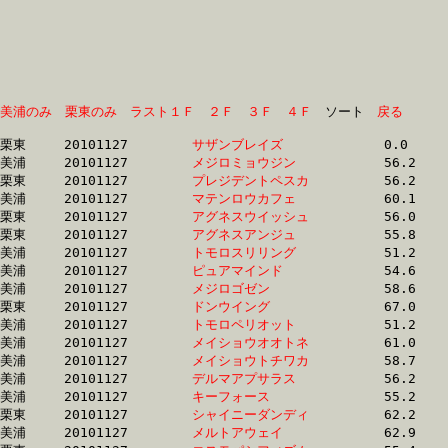
美浦のみ
栗東のみ
ラスト１Ｆ
２Ｆ
３Ｆ
４Ｆ
　ソート　
戻る
栗東	20101127	
サザンブレイズ　　
		0.0 	-	38.2 	-	24.8 	-	12.0

美浦	20101127	
メジロミョウジン　
		56.2 	-	37.6 	-	24.3 	-	12.3

栗東	20101127	
プレジデントペスカ
		56.2 	-	40.1 	-	25.6 	-	12.5

美浦	20101127	
マテンロウカフェ　
		60.1 	-	42.4 	-	26.5 	-	12.5

栗東	20101127	
アグネスウイッシュ
		56.0 	-	40.3 	-	26.1 	-	12.7

栗東	20101127	
アグネスアンジュ　
		55.8 	-	40.3 	-	26.1 	-	12.7

美浦	20101127	
トモロスリリング　
		51.2 	-	37.8 	-	25.2 	-	12.8

美浦	20101127	
ピュアマインド　　
		54.6 	-	38.8 	-	25.6 	-	12.8

美浦	20101127	
メジロゴゼン　　　
		58.6 	-	41.4 	-	26.3 	-	12.8

栗東	20101127	
ドンウイング　　　
		67.0 	-	45.6 	-	27.8 	-	12.9

美浦	20101127	
トモロペリオット　
		51.2 	-	37.7 	-	25.3 	-	12.9

美浦	20101127	
メイショウオオトネ
		61.0 	-	43.6 	-	27.5 	-	13.0

美浦	20101127	
メイショウトチワカ
		58.7 	-	42.8 	-	27.7 	-	13.1

美浦	20101127	
デルマアプサラス　
		56.2 	-	39.4 	-	26.0 	-	13.2

美浦	20101127	
キーフォース　　　
		55.2 	-	40.8 	-	26.9 	-	13.5

栗東	20101127	
シャイニーダンディ
		62.2 	-	45.6 	-	29.2 	-	13.5

美浦	20101127	
メルトアウェイ　　
		62.9 	-	45.9 	-	29.5 	-	13.6
