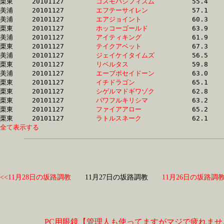
栗東	20101127	
コスモパシフィズム
		55.4 	-	40.2 	-	26.9 	-	13.6

美浦	20101127	
エフテーサイレン　
		57.1 	-	42.2 	-	0.0 	-	14.0

美浦	20101127	
エアジョイント　　
		60.3 	-	42.7 	-	28.1 	-	14.0

栗東	20101127	
ホッコーゴールド　
		63.9 	-	45.0 	-	28.4 	-	14.1

美浦	20101127	
アイティキング　　
		61.9 	-	44.6 	-	28.8 	-	14.1

栗東	20101127	
テイクアベット　　
		67.3 	-	48.8 	-	31.6 	-	14.2

美浦	20101127	
ジェイケイタイムズ
		56.5 	-	41.5 	-	28.2 	-	14.4

栗東	20101127	
リベルタス　　　　
		59.8 	-	43.2 	-	28.5 	-	14.4

美浦	20101127	
エーブポセイドーン
		63.0 	-	46.8 	-	30.6 	-	14.5

栗東	20101127	
イチドラゴン　　　
		65.1 	-	46.9 	-	29.7 	-	14.5

栗東	20101127	
シゲルマドギワゾク
		62.8 	-	44.8 	-	30.1 	-	14.8

栗東	20101127	
パワフルキリシマ　
		63.2 	-	46.2 	-	30.2 	-	14.8

栗東	20101127	
ファイアアロー　　
		65.2 	-	47.0 	-	30.2 	-	14.8

栗東	20101127	
ラトルスネーク　　
全て表示する
<<11月28日の坂路調教
11月27日の坂路調教
11月26日の坂路調教
PC用眼鏡【管理人も使ってますがマジで疲れませ