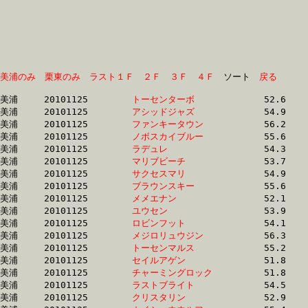
美浦のみ
栗東のみ
ラスト１Ｆ
２Ｆ
３Ｆ
４Ｆ
　ソート　
戻る
美浦	20101125	
トーセンターボ　　
		52.6 	-	38.3 	-	24.6 	-	11.9

美浦	20101125	
アシッドジャズ　　
		54.9 	-	37.8 	-	24.3 	-	12.1

美浦	20101125	
ファンキータウン　
		56.2 	-	39.9 	-	25.5 	-	12.1

美浦	20101125	
ノボスカイブルー　
		55.6 	-	38.4 	-	24.6 	-	12.2

美浦	20101125	
ラデュレ　　　　　
		54.3 	-	38.1 	-	24.5 	-	12.4

美浦	20101125	
マリブビーチ　　　
		53.7 	-	38.7 	-	24.9 	-	12.4

美浦	20101125	
サクセスマリ　　　
		54.9 	-	39.5 	-	25.6 	-	12.4

美浦	20101125	
ブラウンスキー　　
		55.6 	-	39.5 	-	25.8 	-	12.5

美浦	20101125	
メメエナン　　　　
		52.1 	-	38.2 	-	25.2 	-	12.5

美浦	20101125	
ユウセン　　　　　
		53.9 	-	38.0 	-	24.5 	-	12.5

美浦	20101125	
ロビンフット　　　
		54.1 	-	38.2 	-	24.9 	-	12.5

美浦	20101125	
メジロリュウジン　
		56.3 	-	37.0 	-	24.6 	-	12.7

美浦	20101125	
トーセンマルス　　
		55.2 	-	36.8 	-	24.4 	-	12.7

美浦	20101125	
セイルアゲン　　　
		51.8 	-	37.8 	-	25.1 	-	12.8

美浦	20101125	
チャーミングロック
		51.8 	-	37.8 	-	24.9 	-	12.8

美浦	20101125	
ラストブライト　　
		54.5 	-	38.5 	-	25.9 	-	12.9

美浦	20101125	
クリスタリン　　　
		52.9 	-	38.0 	-	25.2 	-	12.9
