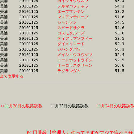
美浦	20101125	
カイシュウウルフ　
		55.4 	-	40.3 	-	26.4 	-	13.0

美浦	20101125	
デルマバフチャラ　
		54.3 	-	40.0 	-	26.3 	-	13.0

美浦	20101125	
エーブマンテン　　
		53.2 	-	38.3 	-	25.4 	-	13.0

美浦	20101125	
マスアンテロープ　
		57.6 	-	41.5 	-	26.9 	-	13.1

美浦	20101125	
シャンソン　　　　
		54.5 	-	40.3 	-	26.6 	-	13.1

美浦	20101125	
スピードサクラ　　
		54.6 	-	40.5 	-	26.3 	-	13.1

美浦	20101125	
コスモクルーズ　　
		53.6 	-	38.7 	-	25.7 	-	13.2

美浦	20101125	
ティアップソフィー
		53.5 	-	38.7 	-	25.8 	-	13.2

美浦	20101125	
ダイメイロード　　
		52.1 	-	38.7 	-	26.0 	-	13.2

美浦	20101125	
ジパングパワー　　
		50.3 	-	37.7 	-	25.6 	-	13.2

美浦	20101125	
メイショウユウゲツ
		52.4 	-	38.9 	-	26.1 	-	13.3

美浦	20101125	
トートホットライン
		52.5 	-	38.4 	-	25.8 	-	13.4

美浦	20101125	
オーロラスクリーン
		56.6 	-	41.9 	-	27.6 	-	13.5

美浦	20101125	
ラグランダム　　　
全て表示する
<<11月26日の坂路調教
11月25日の坂路調教
11月24日の坂路調教
PC用眼鏡【管理人も使ってますがマジで疲れませ