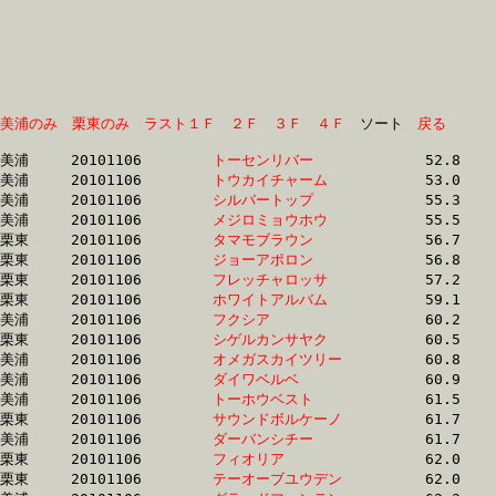
美浦のみ
栗東のみ
ラスト１Ｆ
２Ｆ
３Ｆ
４Ｆ
　ソート　
戻る
美浦	20101106	
トーセンリバー　　
		52.8 	-	38.4 	-	25.1 	-	12.6

美浦	20101106	
トウカイチャーム　
		53.0 	-	38.6 	-	24.7 	-	11.7

美浦	20101106	
シルバートップ　　
		55.3 	-	40.7 	-	26.8 	-	12.7

美浦	20101106	
メジロミョウホウ　
		55.5 	-	40.1 	-	26.1 	-	12.8

栗東	20101106	
タマモブラウン　　
		56.7 	-	40.9 	-	26.7 	-	13.4

栗東	20101106	
ジョーアポロン　　
		56.8 	-	41.1 	-	26.7 	-	13.4

栗東	20101106	
フレッチャロッサ　
		57.2 	-	41.7 	-	27.3 	-	14.0

栗東	20101106	
ホワイトアルバム　
		59.1 	-	44.1 	-	29.2 	-	14.5

美浦	20101106	
フクシア　　　　　
		60.2 	-	45.6 	-	30.7 	-	15.4

栗東	20101106	
シゲルカンサヤク　
		60.5 	-	46.0 	-	31.6 	-	15.7

美浦	20101106	
オメガスカイツリー
		60.8 	-	45.5 	-	30.4 	-	15.3

美浦	20101106	
ダイワベルベ　　　
		60.9 	-	45.0 	-	30.0 	-	15.1

美浦	20101106	
トーホウベスト　　
		61.5 	-	45.6 	-	30.1 	-	14.3

栗東	20101106	
サウンドボルケーノ
		61.7 	-	45.1 	-	29.1 	-	14.3

美浦	20101106	
ダーバンシチー　　
		61.7 	-	46.3 	-	31.0 	-	15.8

栗東	20101106	
フィオリア　　　　
		62.0 	-	45.1 	-	28.3 	-	13.8

栗東	20101106	
テーオーブユウデン
		62.0 	-	45.4 	-	29.8 	-	14.3
