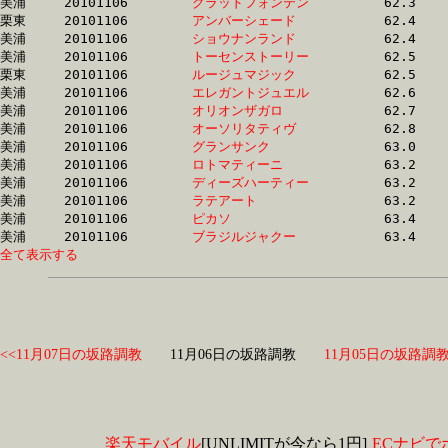
美浦	20101106	
グラッドフォンテン
		62.3 	-	46.4 	-	30.7 	-	15.3

栗東	20101106	
アンバーシェード　
		62.4 	-	46.4 	-	31.3 	-	15.8

美浦	20101106	
ショウナンランド　
		62.4 	-	46.3 	-	30.7 	-	14.9

美浦	20101106	
トーセンストーリー
		62.5 	-	46.5 	-	31.2 	-	15.2

栗東	20101106	
ルージュマジック　
		62.5 	-	46.3 	-	30.7 	-	15.5

美浦	20101106	
エレガントジュエル
		62.6 	-	46.9 	-	31.8 	-	16.3

美浦	20101106	
オリオンザガロ　　
		62.7 	-	46.5 	-	31.3 	-	15.7

美浦	20101106	
オーソリタティヴ　
		62.8 	-	45.1 	-	28.9 	-	13.7

美浦	20101106	
グランサンク　　　
		63.0 	-	47.8 	-	31.6 	-	15.6

美浦	20101106	
ロトマティーニ　　
		63.2 	-	46.9 	-	30.7 	-	14.9

美浦	20101106	
ディーズハーティー
		63.2 	-	46.9 	-	30.8 	-	15.0

美浦	20101106	
ラテアート　　　　
		63.2 	-	46.6 	-	30.8 	-	15.2

美浦	20101106	
ピカソ　　　　　　
		63.4 	-	47.1 	-	31.7 	-	16.0

美浦	20101106	
ブラジルジャクー　
全て表示する
<<11月07日の坂路調教
11月06日の坂路調教
11月05日の坂路調教
楽天モバイル
[UNLIMITが今なら1円]
ECナビで