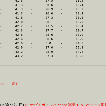
>>
戻る
MITが今なら1円]
ECナビでポインと
Yahoo
楽天
LINEがデータ消