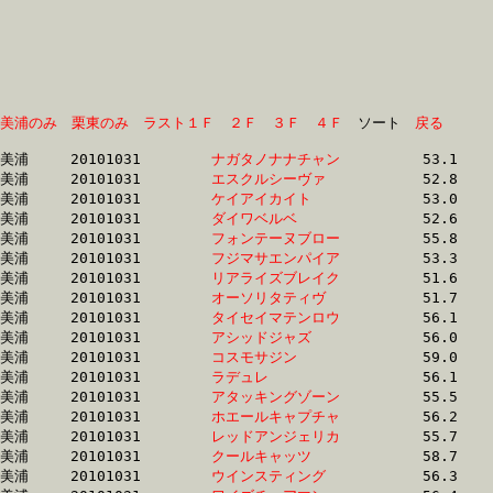
美浦のみ
栗東のみ
ラスト１Ｆ
２Ｆ
３Ｆ
４Ｆ
　ソート　
戻る
美浦	20101031	
ナガタノナナチャン
		53.1 	-	37.5 	-	24.6 	-	12.6

美浦	20101031	
エスクルシーヴァ　
		52.8 	-	37.9 	-	24.5 	-	11.7

美浦	20101031	
ケイアイカイト　　
		53.0 	-	38.3 	-	24.5 	-	11.9

美浦	20101031	
ダイワベルベ　　　
		52.6 	-	38.4 	-	24.9 	-	12.0

美浦	20101031	
フォンテーヌブロー
		55.8 	-	38.6 	-	25.6 	-	12.8

美浦	20101031	
フジマサエンパイア
		53.3 	-	38.9 	-	26.1 	-	12.8

美浦	20101031	
リアライズブレイク
		51.6 	-	39.2 	-	27.2 	-	14.0

美浦	20101031	
オーソリタティヴ　
		51.7 	-	39.3 	-	27.3 	-	14.0

美浦	20101031	
タイセイマテンロウ
		56.1 	-	39.4 	-	25.1 	-	11.8

美浦	20101031	
アシッドジャズ　　
		56.0 	-	40.2 	-	26.3 	-	12.7

美浦	20101031	
コスモサジン　　　
		59.0 	-	40.3 	-	25.9 	-	12.5

美浦	20101031	
ラデュレ　　　　　
		56.1 	-	40.3 	-	26.4 	-	12.8

美浦	20101031	
アタッキングゾーン
		55.5 	-	40.4 	-	26.3 	-	12.4

美浦	20101031	
ホエールキャプチャ
		56.2 	-	40.9 	-	27.0 	-	12.8

美浦	20101031	
レッドアンジェリカ
		55.7 	-	41.1 	-	26.9 	-	13.2

美浦	20101031	
クールキャッツ　　
		58.7 	-	41.2 	-	26.5 	-	13.0

美浦	20101031	
ウインスティング　
		56.3 	-	41.2 	-	27.5 	-	13.6
