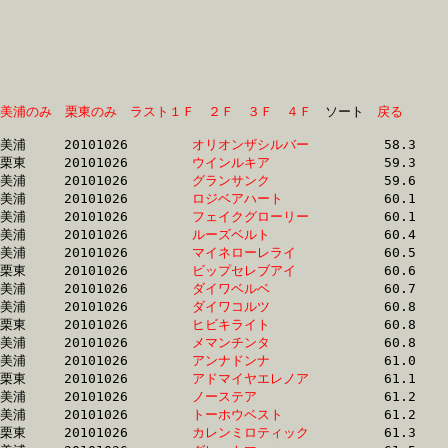
美浦のみ
栗東のみ
ラスト１Ｆ
２Ｆ
３Ｆ
４Ｆ
　ソート　
戻る
美浦	20101026	
オリオンザシルバー
		58.3	-	43.8	-	29.9	-	15.6

栗東	20101026	
ウインルキア　　　
		59.3	-	42.9	-	27.8	-	13.7

美浦	20101026	
グランサンク　　　
		59.6	-	45.4	-	31.0	-	15.8

美浦	20101026	
ロジベアハート　　
		60.1	-	44.7	-	29.9	-	15.1

美浦	20101026	
フェイクグローリー
		60.1	-	44.4	-	29.6	-	15.0

美浦	20101026	
ルーズベルト　　　
		60.4	-	45.7	-	30.8	-	15.7

美浦	20101026	
マイネローレライ　
		60.5	-	45.9	-	31.1	-	15.6

栗東	20101026	
ビップセレブアイ　
		60.6	-	44.8	-	30.1	-	15.3

美浦	20101026	
ダイワベルベ　　　
		60.7	-	45.0	-	30.4	-	15.2

美浦	20101026	
ダイワコルツ　　　
		60.8	-	45.4	-	30.1	-	14.9

栗東	20101026	
ヒビキライト　　　
		60.8	-	45.6	-	31.1	-	15.1

美浦	20101026	
メマンチンタ　　　
		60.8	-	45.6	-	30.4	-	15.2

美浦	20101026	
アンナドンナ　　　
		61.0	-	45.7	-	30.6	-	15.6

栗東	20101026	
アドマイヤエレノア
		61.1	-	46.1	-	31.1	-	15.8

美浦	20101026	
ノーステア　　　　
		61.2	-	46.4	-	31.1	-	15.7

美浦	20101026	
トーホウベスト　　
		61.2	-	45.6	-	30.5	-	15.5

栗東	20101026	
カレンミロティック
		61.3	-	44.8	-	29.6	-	14.7
