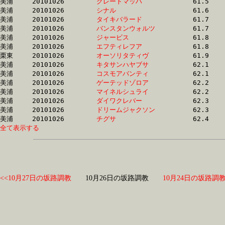
美浦	20101026	
グレートマッハ　　
		61.5	-	45.7	-	30.5	-	0.0

美浦	20101026	
シナル　　　　　　
		61.6	-	45.7	-	30.6	-	15.4

美浦	20101026	
タイキバラード　　
		61.7	-	45.5	-	30.0	-	14.9

美浦	20101026	
バンスタンウォルツ
		61.7	-	46.1	-	31.6	-	16.3

美浦	20101026	
ジャービス　　　　
		61.8	-	46.7	-	31.3	-	15.7

美浦	20101026	
エフティレフア　　
		61.8	-	45.8	-	30.5	-	15.7

栗東	20101026	
オーソリタティヴ　
		61.9	-	46.9	-	31.5	-	15.8

美浦	20101026	
キタサンハヤブサ　
		62.1	-	45.9	-	30.6	-	15.8

美浦	20101026	
コスモアバンティ　
		62.1	-	46.0	-	30.5	-	15.1

美浦	20101026	
ゲーテッドゾロア　
		62.2	-	46.9	-	31.1	-	15.9

美浦	20101026	
マイネルシュライ　
		62.2	-	46.5	-	31.7	-	15.9

美浦	20101026	
ダイワクレバー　　
		62.3	-	46.8	-	31.7	-	16.0

美浦	20101026	
ドリームジャクソン
		62.3	-	47.0	-	31.5	-	15.9

美浦	20101026	
チグサ　　　　　　
全て表示する
<<10月27日の坂路調教
10月26日の坂路調教
10月24日の坂路調教