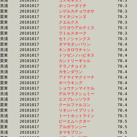
美浦	20101017	
コスモキズナ　　　
		70.3	-	52.9	-	35.1	-	17.6

美浦	20101017	
ホッコーダイチ　　
		70.3	-	52.9	-	35.6	-	17.8

栗東	20101017	
シゲルカチョウホサ
		70.3	-	52.2	-	34.6	-	17.2

栗東	20101017	
マイネジャンヌ　　
		70.3	-	51.3	-	33.8	-	16.7

栗東	20101017	
クエルクス　　　　
		70.3	-	51.3	-	33.8	-	16.8

美浦	20101017	
コウヨウアルテミス
		70.3	-	52.3	-	34.8	-	17.4

栗東	20101017	
ラトルスネーク　　
		70.3	-	51.3	-	32.9	-	16.2

美浦	20101017	
セトノシャンクス　
		70.3	-	53.3	-	36.0	-	17.7

栗東	20101017	
タマモタンバリン　
		70.4	-	53.2	-	36.4	-	18.5

美浦	20101017	
キンタロウチャン　
		70.4	-	52.1	-	34.2	-	17.0

栗東	20101017	
トツゼンノハピネス
		70.4	-	50.8	-	33.1	-	16.0

栗東	20101017	
カントリーギャル　
		70.4	-	52.7	-	35.0	-	17.7

美浦	20101017	
テラノチョイス　　
		70.4	-	52.2	-	34.2	-	16.9

美浦	20101017	
カモンダウン　　　
		70.4	-	52.7	-	35.3	-	17.7

栗東	20101017	
アドマイヤクイーナ
		70.4	-	51.7	-	34.5	-	17.3

栗東	20101017	
オペラキング　　　
		70.4	-	52.5	-	35.8	-	18.2

栗東	20101017	
ショウナンマイケル
		70.4	-	52.1	-	34.7	-	16.9

美浦	20101017	
デルマラクシュミー
		70.4	-	51.7	-	33.5	-	16.4

美浦	20101017	
エスプレッソラテ　
		70.4	-	52.3	-	34.8	-	17.3

栗東	20101017	
クールファルコン　
		70.4	-	50.1	-	32.7	-	15.8

栗東	20101017	
リネンハイブリット
		70.4	-	51.2	-	33.9	-	16.9

美浦	20101017	
トートホットライン
		70.5	-	52.6	-	35.2	-	17.5

美浦	20101017	
ピーエムヘクター　
		70.5	-	52.5	-	34.7	-	17.1

栗東	20101017	
アルボランシー　　
		70.5	-	52.8	-	35.3	-	17.6

美浦	20101017	
タマモプリン　　　
		70.5	-	52.8	-	35.4	-	17.8
