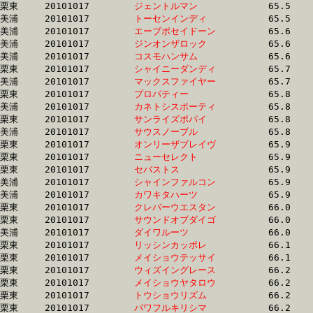
栗東	20101017	
ジェントルマン　　
		65.5	-	49.1	-	33.0	-	16.8

美浦	20101017	
トーセンインディ　
		65.5	-	48.6	-	32.6	-	16.3

美浦	20101017	
エーブポセイドーン
		65.6	-	49.0	-	33.2	-	17.0

美浦	20101017	
ジンオンザロック　
		65.6	-	49.5	-	33.2	-	16.8

美浦	20101017	
コスモハンサム　　
		65.6	-	49.7	-	33.9	-	17.4

栗東	20101017	
シャイニーダンディ
		65.7	-	48.9	-	32.5	-	16.6

美浦	20101017	
マックスファイヤー
		65.7	-	49.0	-	32.7	-	16.3

栗東	20101017	
プロパティー　　　
		65.8	-	48.3	-	32.2	-	16.2

美浦	20101017	
カネトシスポーティ
		65.8	-	49.0	-	32.8	-	16.5

栗東	20101017	
サンライズポパイ　
		65.8	-	48.6	-	32.4	-	16.0

美浦	20101017	
サウスノーブル　　
		65.8	-	49.4	-	33.3	-	16.8

栗東	20101017	
オンリーザブレイヴ
		65.9	-	48.0	-	30.9	-	15.0

栗東	20101017	
ニューセレクト　　
		65.9	-	49.2	-	33.3	-	16.9

栗東	20101017	
セバストス　　　　
		65.9	-	48.6	-	31.8	-	15.8

美浦	20101017	
シャインファルコン
		65.9	-	49.7	-	33.9	-	17.4

美浦	20101017	
カワキタハーツ　　
		65.9	-	49.3	-	33.1	-	16.7

栗東	20101017	
クレバーウエスタン
		66.0	-	49.3	-	33.3	-	16.9

栗東	20101017	
サウンドオブダイゴ
		66.0	-	49.0	-	32.7	-	16.2

美浦	20101017	
ダイワルーツ　　　
		66.0	-	49.7	-	33.5	-	16.8

栗東	20101017	
リッシンカッポレ　
		66.1	-	49.2	-	32.8	-	16.5

栗東	20101017	
メイショウテッサイ
		66.1	-	48.8	-	32.3	-	16.0

栗東	20101017	
ウィズイングレース
		66.2	-	49.6	-	33.0	-	16.7

栗東	20101017	
メイショウヤタロウ
		66.2	-	47.9	-	31.0	-	14.6

栗東	20101017	
トウショウリズム　
		66.2	-	49.7	-	33.1	-	16.9

栗東	20101017	
パワフルキリシマ　
		66.2	-	49.5	-	33.6	-	17.3
