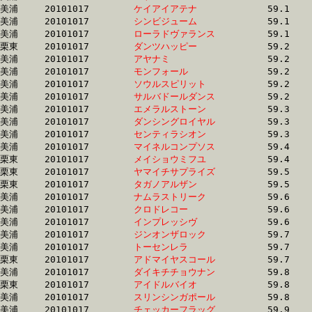
美浦	20101017	
ケイアイアテナ　　
		59.1	-	43.1	-	27.9	-	13.4

美浦	20101017	
シンビジューム　　
		59.1	-	39.4	-	25.5	-	12.7

美浦	20101017	
ローラドヴァランス
		59.1	-	44.0	-	29.5	-	14.8

栗東	20101017	
ダンツハッピー　　
		59.2	-	44.1	-	28.9	-	14.0

美浦	20101017	
アヤナミ　　　　　
		59.2	-	43.8	-	28.8	-	14.4

美浦	20101017	
モンフォール　　　
		59.2	-	39.5	-	25.5	-	12.8

美浦	20101017	
ソウルスピリット　
		59.2	-	42.9	-	27.7	-	13.7

美浦	20101017	
サルバドールダンス
		59.2	-	43.9	-	29.8	-	15.2

美浦	20101017	
エメラルストーン　
		59.3	-	43.5	-	28.6	-	14.7

美浦	20101017	
ダンシングロイヤル
		59.3	-	44.7	-	30.3	-	15.2

美浦	20101017	
センティラシオン　
		59.3	-	44.3	-	29.9	-	15.4

美浦	20101017	
マイネルコンプソス
		59.4	-	44.3	-	30.0	-	15.5

栗東	20101017	
メイショウミフユ　
		59.4	-	42.4	-	26.8	-	12.8

栗東	20101017	
ヤマイチサプライズ
		59.5	-	44.1	-	30.1	-	15.3

栗東	20101017	
タガノアルザン　　
		59.5	-	43.3	-	28.2	-	14.1

美浦	20101017	
ナムラストリーク　
		59.6	-	44.2	-	30.1	-	15.0

美浦	20101017	
クロドレコー　　　
		59.6	-	42.9	-	28.3	-	14.1

美浦	20101017	
インプレッシヴ　　
		59.6	-	45.0	-	30.0	-	14.9

美浦	20101017	
ジンオンザロック　
		59.7	-	44.8	-	30.4	-	15.9

美浦	20101017	
トーセンレラ　　　
		59.7	-	44.6	-	30.1	-	14.8

栗東	20101017	
アドマイヤスコール
		59.7	-	44.3	-	29.5	-	14.8

美浦	20101017	
ダイキチチョウナン
		59.8	-	42.2	-	27.7	-	13.7

栗東	20101017	
アイドルバイオ　　
		59.8	-	43.9	-	28.9	-	14.7

美浦	20101017	
スリンシンガポール
		59.8	-	45.0	-	30.9	-	15.4

美浦	20101017	
チェッカーフラッグ
		59.9	-	43.2	-	28.5	-	14.3
