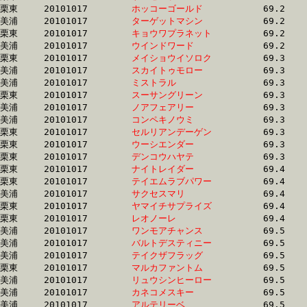
栗東	20101017	
ホッコーゴールド　
		69.2	-	50.5	-	32.8	-	16.0

美浦	20101017	
ターゲットマシン　
		69.2	-	51.8	-	34.3	-	17.0

栗東	20101017	
キョウワプラネット
		69.2	-	50.7	-	33.3	-	15.9

美浦	20101017	
ウインドワード　　
		69.2	-	51.1	-	33.7	-	16.7

栗東	20101017	
メイショウイソロク
		69.3	-	51.3	-	33.8	-	16.9

美浦	20101017	
スカイトゥモロー　
		69.3	-	51.4	-	33.5	-	16.6

美浦	20101017	
ミストラル　　　　
		69.3	-	51.3	-	34.0	-	16.9

栗東	20101017	
スーサングリーン　
		69.3	-	52.2	-	34.6	-	17.3

美浦	20101017	
ノアフェアリー　　
		69.3	-	52.6	-	35.9	-	18.3

美浦	20101017	
コンペキノウミ　　
		69.3	-	51.5	-	34.2	-	17.3

栗東	20101017	
セルリアンデーゲン
		69.3	-	51.3	-	34.1	-	17.1

栗東	20101017	
ウーシエンダー　　
		69.3	-	51.5	-	33.9	-	17.2

栗東	20101017	
デンコウハヤテ　　
		69.3	-	51.2	-	34.2	-	17.0

栗東	20101017	
ナイトレイダー　　
		69.4	-	52.1	-	35.2	-	17.7

栗東	20101017	
テイエムラブパワー
		69.4	-	49.3	-	32.2	-	16.0

美浦	20101017	
サクセスマリ　　　
		69.4	-	51.5	-	34.1	-	17.0

栗東	20101017	
ヤマイチサプライズ
		69.4	-	51.7	-	34.9	-	17.5

栗東	20101017	
レオノーレ　　　　
		69.4	-	50.7	-	33.8	-	16.6

美浦	20101017	
ワンモアチャンス　
		69.5	-	52.8	-	36.1	-	18.6

美浦	20101017	
バルトデスティニー
		69.5	-	50.7	-	32.7	-	15.6

美浦	20101017	
テイクザフラッグ　
		69.5	-	51.8	-	34.4	-	17.0

栗東	20101017	
マルカファントム　
		69.5	-	51.2	-	33.5	-	17.2

美浦	20101017	
リュウシンヒーロー
		69.5	-	52.4	-	35.4	-	17.9

美浦	20101017	
カネコメスキー　　
		69.5	-	51.8	-	35.1	-	17.8

美浦	20101017	
アルテリーベ　　　
		69.5	-	51.6	-	34.6	-	17.4
