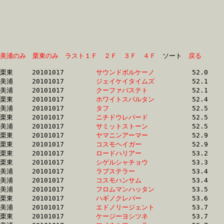
美浦のみ
栗東のみ
ラスト１Ｆ
２Ｆ
３Ｆ
４Ｆ
　ソート　
戻る
栗東	20101017	
サウンドボルケーノ
		52.0	-	37.2	-	24.3	-	12.5

美浦	20101017	
ジェイケイタイムズ
		52.1	-	38.8	-	26.5	-	13.9

美浦	20101017	
クーファバステト　
		52.1	-	38.8	-	26.5	-	13.9

栗東	20101017	
ホワイトスパルタン
		52.4	-	38.2	-	0.0	-	12.9

美浦	20101017	
タフ　　　　　　　
		52.5	-	38.6	-	26.4	-	13.6

栗東	20101017	
ニチドウレパード　
		52.5	-	38.2	-	25.1	-	12.9

美浦	20101017	
サミットストーン　
		52.5	-	39.2	-	27.1	-	14.2

栗東	20101017	
ヤマニンアーマー　
		52.9	-	38.7	-	25.4	-	13.0

栗東	20101017	
コスモヘイガー　　
		52.9	-	39.0	-	26.0	-	13.4

栗東	20101017	
ロードハリアー　　
		53.2	-	37.6	-	24.5	-	12.4

栗東	20101017	
シゲルシャチョウ　
		53.3	-	39.1	-	25.8	-	13.4

美浦	20101017	
ラブステラー　　　
		53.4	-	38.7	-	25.0	-	12.4

美浦	20101017	
コスモハンサム　　
		53.4	-	38.1	-	25.1	-	12.8

美浦	20101017	
フロムマンハッタン
		53.5	-	38.8	-	25.6	-	12.8

栗東	20101017	
ハギノクレバー　　
		53.6	-	39.7	-	26.4	-	13.4

美浦	20101017	
エドノリージェント
		53.7	-	39.0	-	25.9	-	13.3

栗東	20101017	
ケージーヨシツネ　
		53.7	-	39.7	-	26.9	-	13.7
