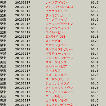
美浦	20101017	
ナイスアゲイン　　
		66.2	-	49.0	-	32.5	-	16.2

栗東	20101017	
アドマイヤネアルコ
		66.2	-	48.0	-	31.9	-	15.7

栗東	20101017	
ノヴァグロリア　　
		66.2	-	48.7	-	32.5	-	16.0

栗東	20101017	
プレミアムカード　
		66.2	-	49.2	-	32.4	-	16.3

栗東	20101017	
ワキノファイブ　　
		66.2	-	48.5	-	31.9	-	15.5

栗東	20101017	
エーシンギガウイン
		66.2	-	49.0	-	32.6	-	16.4

栗東	20101017	
ドラゴンウィンズ　
		66.3	-	47.9	-	30.8	-	14.6

栗東	20101017	
ワイルドビート　　
		66.3	-	48.0	-	31.7	-	15.4

美浦	20101017	
ﾐｽｴﾒﾗﾙﾄﾞの08　　　
		66.3	-	49.0	-	32.7	-	16.8

栗東	20101017	
スコーピオ　　　　
		66.3	-	49.2	-	32.7	-	16.7

栗東	20101017	
ヤマカツタカミ　　
		66.3	-	47.9	-	30.1	-	15.0

栗東	20101017	
サンライズレガシー
		66.3	-	48.9	-	32.5	-	16.4

美浦	20101017	
プリティーマッハ　
		66.4	-	49.7	-	33.4	-	16.8

栗東	20101017	
ツルマルワンピース
		66.4	-	48.2	-	31.4	-	15.7

美浦	20101017	
スリーケインズ　　
		66.4	-	49.9	-	34.3	-	18.0

美浦	20101017	
トルネードビア　　
		66.5	-	49.0	-	32.9	-	16.4

栗東	20101017	
フィオリア　　　　
		66.5	-	48.5	-	31.2	-	14.4

栗東	20101017	
コスモロッキー　　
		66.5	-	49.6	-	32.9	-	16.5

栗東	20101017	
スーサングリーン　
		66.5	-	50.2	-	33.1	-	16.9

栗東	20101017	
ショウナンタスク　
		66.5	-	48.8	-	33.1	-	16.7

栗東	20101017	
メイショウリョウマ
		66.5	-	48.8	-	33.3	-	17.2

栗東	20101017	
バンブーチェルシー
		66.6	-	49.5	-	32.8	-	16.3

美浦	20101017	
コーラルビュー　　
		66.6	-	48.7	-	32.1	-	16.4

美浦	20101017	
コスモリゾルヴ　　
		66.6	-	49.2	-	31.6	-	15.5

栗東	20101017	
タニノカンピョーネ
		66.6	-	49.9	-	34.2	-	17.5
