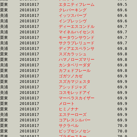
栗東	20101017	
エタニティフレーム
		69.5	-	51.1	-	34.0	-	17.2

栗東	20101017	
クレバーキング　　
		69.6	-	52.1	-	35.1	-	17.8

美浦	20101017	
イッツスパーブ　　
		69.6	-	52.5	-	35.7	-	18.4

美浦	20101017	
インプレッシヴ　　
		69.6	-	52.0	-	34.8	-	17.3

美浦	20101017	
ディーエスコンドル
		69.7	-	51.8	-	34.6	-	17.0

美浦	20101017	
マイネルハイセンス
		69.7	-	53.2	-	36.7	-	19.2

栗東	20101017	
モータウンサウンド
		69.7	-	50.4	-	33.8	-	17.1

美浦	20101017	
サクラプレリュード
		69.7	-	52.3	-	34.9	-	17.7

美浦	20101017	
ディアエスペランサ
		69.8	-	52.3	-	35.3	-	17.7

栗東	20101017	
スズカラッシュ　　
		69.8	-	51.2	-	34.4	-	17.4

栗東	20101017	
ハマノローズマリー
		69.8	-	52.5	-	35.5	-	18.3

美浦	20101017	
カンタベリーダダ　
		69.8	-	52.1	-	34.8	-	17.4

栗東	20101017	
カフェドフレール　
		69.8	-	51.0	-	33.6	-	16.5

美浦	20101017	
ゴガツノカゼ　　　
		69.9	-	51.9	-	34.7	-	17.6

栗東	20101017	
スズカマジェスタ　
		69.9	-	51.6	-	34.6	-	17.7

美浦	20101017	
アシッドジャズ　　
		69.9	-	51.9	-	34.8	-	17.1

美浦	20101017	
コスモレッドアイ　
		69.9	-	52.3	-	35.4	-	18.1

栗東	20101017	
マーベラスカイザー
		69.9	-	50.6	-	33.4	-	16.7

栗東	20101017	
メロート　　　　　
		69.9	-	52.0	-	34.1	-	17.0

栗東	20101017	
ヒミノナナ　　　　
		69.9	-	51.7	-	34.4	-	17.3

美浦	20101017	
エステーローズ　　
		69.9	-	52.2	-	35.2	-	18.2

栗東	20101017	
コアレスシルバー　
		69.9	-	52.8	-	35.7	-	17.7

栗東	20101017	
サクラベル　　　　
		70.0	-	50.9	-	33.0	-	16.2

栗東	20101017	
ビップセンノセン　
		70.0	-	50.3	-	33.3	-	16.8

栗東	20101017	
ブラボースキー　　
		70.0	-	51.1	-	33.6	-	17.0
