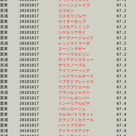
栗東	20101017	
エーシンジャイヴ　
		67.1	-	49.7	-	33.3	-	16.5

美浦	20101017	
ユウセン　　　　　
		67.2	-	49.5	-	32.9	-	16.2

美浦	20101017	
コスモリゾルヴ　　
		67.2	-	50.4	-	33.7	-	17.0

栗東	20101017	
ケイオーホップ　　
		67.2	-	49.4	-	33.0	-	16.3

美浦	20101017	
コスモアトミック　
		67.2	-	50.4	-	33.7	-	16.5

栗東	20101017	
シゲルソウサイ　　
		67.2	-	50.6	-	33.3	-	15.5

栗東	20101017	
オーヴァージョイド
		67.2	-	48.9	-	31.7	-	15.2

美浦	20101017	
レッドストラーダ　
		67.2	-	50.5	-	34.4	-	17.4

栗東	20101017	
エーシンマギー　　
		67.2	-	49.6	-	32.4	-	16.3

栗東	20101017	
マーベラスビジン　
		67.2	-	50.0	-	33.8	-	17.1

美浦	20101017	
ディアテイスティー
		67.3	-	50.0	-	32.7	-	15.7

美浦	20101017	
サウスノーブル　　
		67.3	-	50.5	-	33.9	-	16.9

栗東	20101017	
アイファーソング　
		67.3	-	50.0	-	34.3	-	18.1

栗東	20101017	
シャドウトルネード
		67.3	-	50.6	-	34.3	-	17.3

栗東	20101017	
ペプチドプレシャス
		67.3	-	51.2	-	34.9	-	17.9

栗東	20101017	
サクラプリエール　
		67.3	-	49.1	-	32.2	-	16.3

美浦	20101017	
ブラジルジャクー　
		67.3	-	51.0	-	34.6	-	17.5

栗東	20101017	
ドリームボンバー　
		67.4	-	49.2	-	32.7	-	17.0

栗東	20101017	
インペリアルピサ　
		67.4	-	50.5	-	34.0	-	17.6

栗東	20101017	
バロンルージュ　　
		67.4	-	49.7	-	32.9	-	16.5

栗東	20101017	
マルヨパトリオット
		67.4	-	48.9	-	32.4	-	16.0

美浦	20101017	
クラシフィカドール
		67.4	-	50.7	-	34.4	-	17.5

栗東	20101017	
ハードブラボー　　
		67.4	-	50.3	-	33.6	-	16.8

美浦	20101017	
アドマイヤアジナ　
		67.4	-	50.5	-	33.7	-	16.8
