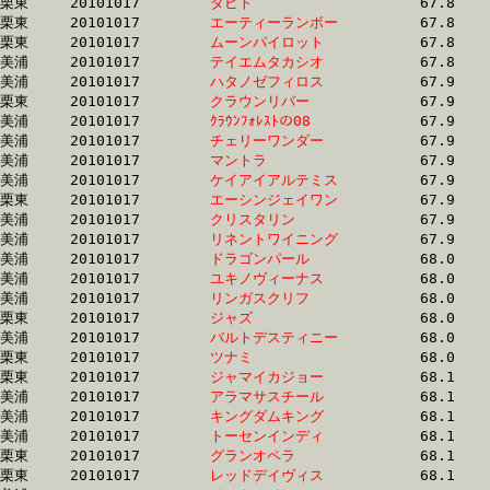
栗東	20101017	
タビト　　　　　　
		67.8	-	50.6	-	34.1	-	17.5

栗東	20101017	
エーティーランボー
		67.8	-	48.3	-	30.8	-	15.1

栗東	20101017	
ムーンパイロット　
		67.8	-	50.3	-	33.2	-	16.3

美浦	20101017	
テイエムタカシオ　
		67.8	-	49.5	-	31.7	-	15.6

美浦	20101017	
ハタノゼフィロス　
		67.9	-	50.7	-	33.9	-	17.1

栗東	20101017	
クラウンリバー　　
		67.9	-	50.2	-	33.5	-	16.8

美浦	20101017	
ｸﾗｳﾝﾌｫﾚｽﾄの08　　
		67.9	-	50.3	-	34.3	-	18.1

美浦	20101017	
チェリーワンダー　
		67.9	-	51.5	-	34.7	-	17.7

美浦	20101017	
マントラ　　　　　
		67.9	-	50.7	-	33.6	-	17.0

美浦	20101017	
ケイアイアルテミス
		67.9	-	49.3	-	33.2	-	17.0

栗東	20101017	
エーシンジェイワン
		67.9	-	49.8	-	32.9	-	16.6

美浦	20101017	
クリスタリン　　　
		67.9	-	49.4	-	32.7	-	16.0

美浦	20101017	
リネントワイニング
		67.9	-	50.0	-	33.5	-	17.1

美浦	20101017	
ドラゴンパール　　
		68.0	-	51.0	-	34.2	-	17.2

美浦	20101017	
ユキノヴィーナス　
		68.0	-	51.2	-	34.7	-	17.7

美浦	20101017	
リンガスクリフ　　
		68.0	-	50.7	-	33.9	-	16.9

栗東	20101017	
ジャズ　　　　　　
		68.0	-	49.9	-	33.1	-	16.5

美浦	20101017	
バルトデスティニー
		68.0	-	50.9	-	33.5	-	16.7

栗東	20101017	
ツナミ　　　　　　
		68.0	-	50.6	-	34.0	-	17.3

栗東	20101017	
ジャマイカジョー　
		68.1	-	50.4	-	33.4	-	17.1

美浦	20101017	
アラマサスチール　
		68.1	-	50.2	-	33.6	-	17.0

美浦	20101017	
キングダムキング　
		68.1	-	50.6	-	33.5	-	16.8

美浦	20101017	
トーセンインディ　
		68.1	-	50.4	-	34.0	-	16.7

栗東	20101017	
グランオペラ　　　
		68.1	-	50.6	-	34.3	-	17.3

栗東	20101017	
レッドデイヴィス　
		68.1	-	48.1	-	32.0	-	15.8
