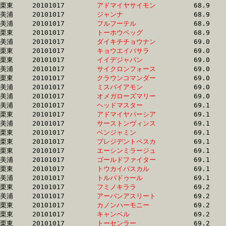
栗東	20101017	
アドマイヤサイモン
		68.9	-	49.2	-	32.0	-	15.8

美浦	20101017	
ジャンナ　　　　　
		68.9	-	51.9	-	35.3	-	18.0

美浦	20101017	
フルフーテル　　　
		68.9	-	50.8	-	34.1	-	17.0

栗東	20101017	
トーホウペッグ　　
		68.9	-	51.9	-	35.1	-	17.6

美浦	20101017	
ダイキチチョウナン
		69.0	-	50.6	-	33.4	-	15.7

栗東	20101017	
キョウエイバサラ　
		69.0	-	51.9	-	34.2	-	16.6

栗東	20101017	
イイデジャパン　　
		69.0	-	50.8	-	33.8	-	16.9

美浦	20101017	
サイクロンフォース
		69.0	-	49.4	-	31.4	-	15.0

栗東	20101017	
クラウンコマンダー
		69.0	-	51.4	-	34.6	-	17.4

美浦	20101017	
ミスバイアモン　　
		69.0	-	51.3	-	34.1	-	17.2

美浦	20101017	
オメガローズマリー
		69.0	-	51.2	-	34.7	-	16.9

美浦	20101017	
ヘッドマスター　　
		69.1	-	51.5	-	34.7	-	17.4

栗東	20101017	
アドマイヤパーシア
		69.1	-	50.0	-	33.0	-	16.3

美浦	20101017	
サーストンヴィンス
		69.1	-	53.4	-	36.7	-	18.6

栗東	20101017	
ベンジャミン　　　
		69.1	-	51.7	-	34.7	-	17.5

栗東	20101017	
プレジデントペスカ
		69.1	-	50.5	-	33.9	-	17.2

栗東	20101017	
エーシンミラージュ
		69.1	-	51.7	-	34.4	-	17.0

美浦	20101017	
ゴールドファイター
		69.1	-	51.6	-	34.1	-	17.0

栗東	20101017	
トウカイパスカル　
		69.1	-	51.8	-	35.1	-	17.5

美浦	20101017	
トルバドゥール　　
		69.1	-	51.9	-	35.7	-	18.4

栗東	20101017	
フミノキララ　　　
		69.2	-	50.4	-	32.8	-	16.0

美浦	20101017	
アーバンアスリート
		69.2	-	51.7	-	34.4	-	17.5

栗東	20101017	
カノンハーモニー　
		69.2	-	52.0	-	34.7	-	17.4

栗東	20101017	
キャンベル　　　　
		69.2	-	51.5	-	34.5	-	16.8

栗東	20101017	
トーセンラー　　　
		69.2	-	51.5	-	0.0	-	17.1
