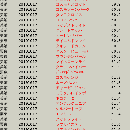
美浦	20101017	
コスモアスコット　
		59.9	-	44.6	-	29.4	-	14.1

美浦	20101017	
コスモソーンパーク
		60.0	-	43.6	-	29.0	-	14.5

美浦	20101017	
タマモクロノス　　
		60.2	-	43.2	-	28.6	-	14.4

美浦	20101017	
ココアンジュ　　　
		60.3	-	42.6	-	28.0	-	13.9

美浦	20101017	
トップストライド　
		60.3	-	44.3	-	29.5	-	14.8

美浦	20101017	
グレートマッハ　　
		60.4	-	44.6	-	29.3	-	14.8

美浦	20101017	
トーセンリバー　　
		60.4	-	44.5	-	29.6	-	14.8

栗東	20101017	
テイエムドンマイ　
		60.5	-	44.5	-	29.0	-	14.1

美浦	20101017	
タキシードカメン　
		60.6	-	44.7	-	29.8	-	15.1

栗東	20101017	
アスターヒューモア
		60.7	-	44.1	-	29.2	-	14.5

栗東	20101017	
マウンテンパール　
		60.9	-	42.2	-	25.9	-	12.8

美浦	20101017	
マイネローレライ　
		61.0	-	45.6	-	29.9	-	14.4

美浦	20101017	
クラウンハイパー　
		61.0	-	44.4	-	28.8	-	14.9

栗東	20101017	
ﾃﾞｨｱｱﾄﾞﾏｲﾔの08　　
		61.1	-	45.1	-	30.0	-	14.8

美浦	20101017	
コスモケンジ　　　
		61.2	-	45.7	-	30.8	-	15.2

美浦	20101017	
ルーズベルト　　　
		61.3	-	45.8	-	30.3	-	15.0

美浦	20101017	
チャーガンジュウ　
		61.3	-	45.8	-	30.6	-	15.2

美浦	20101017	
ミラクルレインボー
		61.4	-	45.6	-	30.8	-	15.3

美浦	20101017	
ネコチーター　　　
		61.4	-	45.4	-	30.3	-	15.0

美浦	20101017	
アンクルジュニア　
		61.4	-	45.7	-	30.5	-	15.3

美浦	20101017	
シルバートップ　　
		61.4	-	44.8	-	29.2	-	14.5

栗東	20101017	
エンリル　　　　　
		61.4	-	45.9	-	30.7	-	15.5

美浦	20101017	
グッドフライト　　
		61.5	-	45.6	-	30.6	-	15.1

栗東	20101017	
ラブリイステラ　　
		61.6	-	44.8	-	29.6	-	15.2

美浦	20101017	
リアルインパクト　
		61.6	-	45.4	-	30.4	-	15.6
