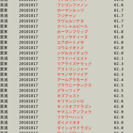
美浦	20101017	
フジゴンファノン　
		61.6	-	46.5	-	31.4	-	15.6

栗東	20101017	
ホーマンルッツ　　
		61.7	-	44.8	-	29.3	-	14.2

美浦	20101017	
フジチャン　　　　
		61.7	-	47.2	-	32.3	-	17.2

美浦	20101017	
ラヴェルソナタ　　
		61.7	-	46.8	-	31.9	-	16.4

栗東	20101017	
スペシャルピース　
		61.7	-	45.0	-	29.8	-	14.8

栗東	20101017	
ホーマンフリップ　
		61.8	-	42.9	-	25.2	-	11.8

栗東	20101017	
クリノサティーヌ　
		61.8	-	44.9	-	29.1	-	14.0

栗東	20101017	
エアポートメサ　　
		61.8	-	46.2	-	31.1	-	15.8

栗東	20101017	
コウエイオトメ　　
		62.0	-	46.0	-	30.5	-	15.3

栗東	20101017	
シゲルカイチョウ　
		62.0	-	45.3	-	30.1	-	14.8

美浦	20101017	
フライハイエスト　
		62.1	-	46.2	-	30.8	-	15.2

栗東	20101017	
リアライズナラック
		62.3	-	46.5	-	31.1	-	15.5

栗東	20101017	
アストリンジャー　
		62.3	-	47.2	-	32.3	-	16.3

栗東	20101017	
ヤマノサファイア　
		62.3	-	47.6	-	32.4	-	16.8

美浦	20101017	
アールアラモード　
		62.4	-	46.9	-	31.8	-	16.3

美浦	20101017	
ブラウニーサンクス
		62.5	-	46.5	-	30.9	-	15.8

栗東	20101017	
グラッツィア　　　
		62.5	-	45.6	-	29.6	-	14.1

美浦	20101017	
オズフェスト　　　
		62.5	-	46.1	-	30.4	-	15.4

美浦	20101017	
キリマンジャロ　　
		62.6	-	45.9	-	30.6	-	15.4

栗東	20101017	
キッスオブドラゴン
		62.8	-	46.5	-	30.9	-	15.4

美浦	20101017	
ヤマニンアンフォラ
		62.9	-	46.5	-	31.5	-	16.1

美浦	20101017	
フラワーハット　　
		62.9	-	45.7	-	29.5	-	13.6

美浦	20101017	
ダイメイネオ　　　
		63.0	-	46.5	-	31.5	-	16.4

美浦	20101017	
ダイショウドラゴン
		63.0	-	46.7	-	31.0	-	15.8
