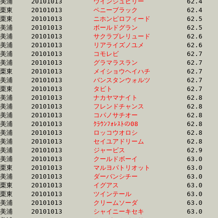
美浦	20101013	
ウインジュビリー　
		62.4	-	46.7	-	31.2	-	16.1

栗東	20101013	
ペニーブラック　　
		62.4	-	45.8	-	30.2	-	15.4

栗東	20101013	
ニホンピロフィード
		62.5	-	46.5	-	30.6	-	14.9

美浦	20101013	
ボールドグラン　　
		62.5	-	47.2	-	31.6	-	15.8

美浦	20101013	
サクラプレリュード
		62.6	-	46.7	-	30.9	-	15.4

美浦	20101013	
リアライズノユメ　
		62.6	-	47.4	-	32.1	-	16.5

美浦	20101013	
コモレビ　　　　　
		62.7	-	46.2	-	30.1	-	14.8

美浦	20101013	
グラマラスラン　　
		62.7	-	46.4	-	30.6	-	15.2

栗東	20101013	
メイショウヘイハチ
		62.7	-	46.0	-	29.7	-	14.4

美浦	20101013	
バンスタンウォルツ
		62.7	-	46.4	-	31.2	-	15.5

栗東	20101013	
タビト　　　　　　
		62.7	-	46.9	-	31.4	-	15.9

美浦	20101013	
ナカヤマナイト　　
		62.8	-	47.9	-	32.9	-	17.5

美浦	20101013	
フレンドチャンス　
		62.8	-	47.5	-	32.3	-	16.8

美浦	20101013	
コパノサチオー　　
		62.8	-	46.9	-	31.2	-	15.7

美浦	20101013	
ｸﾗｳﾝﾌｫﾚｽﾄの08　　
		62.8	-	47.8	-	33.3	-	17.3

美浦	20101013	
ロッコウオロシ　　
		62.8	-	46.5	-	30.7	-	15.4

美浦	20101013	
セイユアドリーム　
		62.8	-	45.8	-	31.0	-	15.7

美浦	20101013	
ジャービス　　　　
		62.9	-	46.3	-	30.9	-	15.5

美浦	20101013	
クールドボーイ　　
		63.0	-	46.4	-	30.9	-	15.7

栗東	20101013	
マルヨパトリオット
		63.0	-	46.2	-	29.8	-	14.6

美浦	20101013	
ダーバンシチー　　
		63.0	-	46.9	-	31.2	-	15.7

栗東	20101013	
イグアス　　　　　
		63.0	-	46.3	-	31.0	-	15.7

栗東	20101013	
ツインテール　　　
		63.0	-	47.4	-	31.7	-	15.7

美浦	20101013	
クリームソーダ　　
		63.0	-	46.6	-	30.9	-	15.7

美浦	20101013	
シャイニーキセキ　
		63.0	-	48.0	-	32.3	-	16.3
