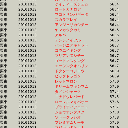
栗東	20101013	
ケイティーズジェム
		56.4	-	40.4	-	25.9	-	12.4

栗東	20101013	
ロードカナロア　　
		56.4	-	41.1	-	26.7	-	13.1

栗東	20101013	
マコトサンパギータ
		56.4	-	41.3	-	26.9	-	13.3

栗東	20101013	
スカラブレイ　　　
		56.4	-	40.7	-	26.1	-	12.9

栗東	20101013	
アンジェリカシチー
		56.4	-	40.8	-	26.9	-	13.2

栗東	20101013	
ヤマカツタカミ　　
		56.5	-	41.4	-	27.3	-	13.8

栗東	20101013	
アルバ　　　　　　
		56.5	-	40.8	-	26.8	-	13.6

栗東	20101013	
テンシノイツル　　
		56.6	-	40.2	-	25.7	-	12.6

栗東	20101013	
バージニアキャット
		56.7	-	40.9	-	26.5	-	13.4

栗東	20101013	
コウエイキング　　
		56.7	-	41.2	-	27.2	-	13.9

栗東	20101013	
マリアンヌシチー　
		56.7	-	41.6	-	27.5	-	13.9

栗東	20101013	
ゴットマスタング　
		56.7	-	41.3	-	26.7	-	13.8

栗東	20101013	
エーシンタオヘリン
		56.7	-	40.5	-	26.3	-	13.0

栗東	20101013	
ドクターコジロウ　
		56.9	-	40.6	-	26.1	-	12.4

栗東	20101013	
ビッグドラゴン　　
		56.9	-	42.2	-	27.4	-	13.5

栗東	20101013	
レッドマロン　　　
		57.0	-	40.9	-	26.1	-	12.6

栗東	20101013	
ドリームマキシマム
		57.0	-	39.6	-	25.1	-	12.4

栗東	20101013	
ダノンシャーク　　
		57.4	-	41.9	-	27.7	-	13.8

栗東	20101013	
ニチドウレパード　
		57.5	-	42.7	-	28.7	-	14.6

栗東	20101013	
ローレルマキバオー
		57.6	-	42.2	-	28.0	-	14.4

栗東	20101013	
ブライティアコート
		57.7	-	42.8	-	28.9	-	14.7

栗東	20101013	
ショウナンタスク　
		57.8	-	42.9	-	28.1	-	14.1

栗東	20101013	
ソトーグラシオ　　
		57.8	-	42.8	-	28.1	-	14.7

栗東	20101013	
プレミアムリーチ　
		57.9	-	42.7	-	28.4	-	14.4

栗東	20101013	
マジカルポケット　
		58.0	-	43.3	-	28.2	-	13.6
