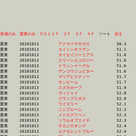
美浦のみ
栗東のみ
ラスト１Ｆ
２Ｆ
３Ｆ
４Ｆ
　ソート　
戻る
栗東	20101013	
アドマイヤサガス　
		50.3	-	37.2	-	24.8	-	12.5

栗東	20101013	
エイシンオスマン　
		51.1	-	37.3	-	24.5	-	12.3

栗東	20101013	
タイセイジーニアス
		51.6	-	38.3	-	25.7	-	13.1

栗東	20101013	
クリーンエコロジー
		51.6	-	37.0	-	24.6	-	12.7

栗東	20101013	
トウシンイーグル　
		51.6	-	37.9	-	25.1	-	13.2

栗東	20101013	
デンコウジュピター
		51.6	-	37.8	-	24.9	-	12.6

栗東	20101013	
マリアビスティー　
		51.7	-	37.7	-	24.7	-	12.5

栗東	20101013	
サンビーム　　　　
		51.7	-	37.8	-	24.9	-	13.0

栗東	20101013	
スズカホープ　　　
		51.9	-	38.6	-	26.1	-	13.7

栗東	20101013	
ヴィジャイ　　　　
		52.0	-	38.1	-	25.2	-	13.0

栗東	20101013	
グランプリボス　　
		52.0	-	37.8	-	25.0	-	12.6

栗東	20101013	
ワイズリー　　　　
		52.1	-	38.4	-	25.4	-	13.0

栗東	20101013	
ニジブルーム　　　
		52.2	-	38.4	-	25.4	-	13.1

栗東	20101013	
メトログリペン　　
		52.3	-	38.4	-	25.5	-	13.0

美浦	20101013	
ソウルオブエイチ　
		52.3	-	39.0	-	25.9	-	13.1

栗東	20101013	
サカジロキング　　
		52.4	-	38.5	-	25.6	-	12.9

美浦	20101013	
エクセレントブルー
		52.4	-	39.1	-	25.8	-	13.1
