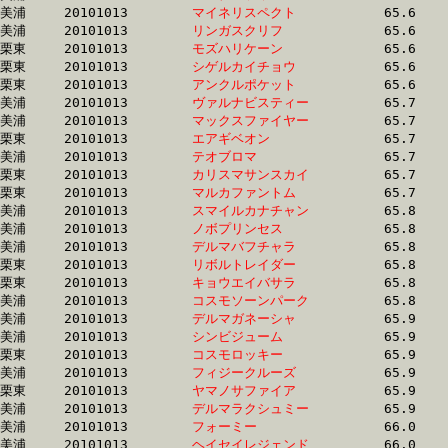
美浦	20101013	
マイネリスペクト　
		65.6	-	48.7	-	32.6	-	16.4

美浦	20101013	
リンガスクリフ　　
		65.6	-	49.4	-	33.7	-	17.0

栗東	20101013	
モズハリケーン　　
		65.6	-	49.4	-	32.6	-	16.3

栗東	20101013	
シゲルカイチョウ　
		65.6	-	48.0	-	32.1	-	16.3

栗東	20101013	
アンクルポケット　
		65.6	-	48.6	-	32.5	-	16.2

美浦	20101013	
ヴァルナビスティー
		65.7	-	48.8	-	31.9	-	15.6

美浦	20101013	
マックスファイヤー
		65.7	-	49.6	-	33.2	-	16.8

栗東	20101013	
エアギベオン　　　
		65.7	-	49.0	-	0.0	-	15.8

美浦	20101013	
テオブロマ　　　　
		65.7	-	48.6	-	32.6	-	16.4

栗東	20101013	
カリスマサンスカイ
		65.7	-	49.3	-	32.9	-	16.4

栗東	20101013	
マルカファントム　
		65.7	-	47.3	-	31.3	-	15.4

美浦	20101013	
スマイルカナチャン
		65.8	-	49.5	-	33.4	-	16.8

美浦	20101013	
ノボプリンセス　　
		65.8	-	49.1	-	33.6	-	17.4

美浦	20101013	
デルマバフチャラ　
		65.8	-	47.6	-	31.1	-	15.6

栗東	20101013	
リボルトレイダー　
		65.8	-	50.9	-	34.6	-	17.0

栗東	20101013	
キョウエイバサラ　
		65.8	-	47.7	-	31.5	-	15.9

美浦	20101013	
コスモソーンパーク
		65.8	-	48.9	-	32.7	-	16.7

美浦	20101013	
デルマガネーシャ　
		65.9	-	49.2	-	32.7	-	16.6

美浦	20101013	
シンビジューム　　
		65.9	-	49.4	-	33.8	-	17.2

栗東	20101013	
コスモロッキー　　
		65.9	-	49.7	-	33.7	-	17.0

美浦	20101013	
フィジークルーズ　
		65.9	-	48.6	-	32.0	-	15.4

栗東	20101013	
ヤマノサファイア　
		65.9	-	49.1	-	32.9	-	16.5

美浦	20101013	
デルマラクシュミー
		65.9	-	48.7	-	32.2	-	15.9

美浦	20101013	
フォーミー　　　　
		66.0	-	48.4	-	32.2	-	16.1

美浦	20101013	
ヘイセイレジェンド
		66.0	-	49.2	-	32.9	-	16.2
