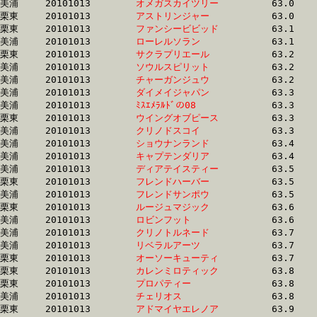
美浦	20101013	
オメガスカイツリー
		63.0	-	46.9	-	31.2	-	15.8

栗東	20101013	
アストリンジャー　
		63.0	-	46.6	-	31.1	-	15.6

栗東	20101013	
ファンシービビッド
		63.1	-	46.6	-	30.7	-	14.9

美浦	20101013	
ローレルソラン　　
		63.1	-	46.8	-	31.4	-	15.4

栗東	20101013	
サクラプリエール　
		63.2	-	46.9	-	31.8	-	16.2

美浦	20101013	
ソウルスピリット　
		63.2	-	47.2	-	31.7	-	16.0

美浦	20101013	
チャーガンジュウ　
		63.2	-	46.9	-	31.4	-	15.6

美浦	20101013	
ダイメイジャパン　
		63.3	-	47.0	-	31.5	-	15.6

美浦	20101013	
ﾐｽｴﾒﾗﾙﾄﾞの08　　　
		63.3	-	47.4	-	32.0	-	16.4

栗東	20101013	
ウイングオブピース
		63.3	-	46.3	-	31.3	-	15.6

美浦	20101013	
クリノドスコイ　　
		63.3	-	46.3	-	30.4	-	15.9

美浦	20101013	
ショウナンランド　
		63.4	-	47.1	-	30.9	-	15.4

美浦	20101013	
キャプテンダリア　
		63.4	-	47.8	-	32.6	-	17.0

美浦	20101013	
ディアテイスティー
		63.5	-	46.7	-	31.0	-	15.6

栗東	20101013	
フレンドハーバー　
		63.5	-	47.4	-	32.4	-	16.4

美浦	20101013	
フレンドサンポウ　
		63.5	-	47.7	-	32.6	-	16.7

栗東	20101013	
ルージュマジック　
		63.6	-	47.4	-	31.8	-	16.1

美浦	20101013	
ロビンフット　　　
		63.6	-	47.8	-	32.0	-	15.7

美浦	20101013	
クリノトルネード　
		63.7	-	47.1	-	31.1	-	15.2

美浦	20101013	
リベラルアーツ　　
		63.7	-	46.5	-	30.1	-	14.6

栗東	20101013	
オーソーキューティ
		63.7	-	47.1	-	31.5	-	15.6

栗東	20101013	
カレンミロティック
		63.8	-	46.7	-	31.4	-	16.1

栗東	20101013	
プロパティー　　　
		63.8	-	47.1	-	31.8	-	16.2

美浦	20101013	
チェリオス　　　　
		63.8	-	48.2	-	32.8	-	16.7

栗東	20101013	
アドマイヤエレノア
		63.9	-	47.2	-	31.5	-	15.5
