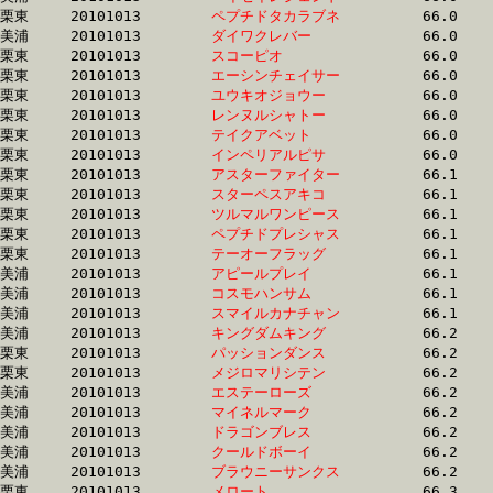
栗東	20101013	
ペプチドタカラブネ
		66.0	-	49.6	-	33.5	-	17.0

美浦	20101013	
ダイワクレバー　　
		66.0	-	48.9	-	32.6	-	16.3

栗東	20101013	
スコーピオ　　　　
		66.0	-	49.0	-	33.0	-	16.5

栗東	20101013	
エーシンチェイサー
		66.0	-	46.9	-	30.8	-	14.0

栗東	20101013	
ユウキオジョウー　
		66.0	-	47.9	-	31.9	-	16.0

栗東	20101013	
レンヌルシャトー　
		66.0	-	49.4	-	33.3	-	16.8

栗東	20101013	
テイクアベット　　
		66.0	-	48.3	-	32.1	-	15.0

栗東	20101013	
インペリアルピサ　
		66.0	-	48.8	-	31.9	-	15.9

栗東	20101013	
アスターファイター
		66.1	-	48.9	-	32.4	-	16.5

栗東	20101013	
スターペスアキコ　
		66.1	-	48.3	-	31.4	-	14.7

栗東	20101013	
ツルマルワンピース
		66.1	-	47.8	-	30.7	-	15.0

栗東	20101013	
ペプチドプレシャス
		66.1	-	49.8	-	33.5	-	16.6

栗東	20101013	
テーオーフラッグ　
		66.1	-	48.8	-	32.2	-	16.2

美浦	20101013	
アピールプレイ　　
		66.1	-	49.2	-	32.6	-	16.1

美浦	20101013	
コスモハンサム　　
		66.1	-	49.0	-	32.8	-	15.9

美浦	20101013	
スマイルカナチャン
		66.1	-	49.4	-	32.9	-	16.3

美浦	20101013	
キングダムキング　
		66.2	-	49.6	-	33.3	-	17.3

栗東	20101013	
パッションダンス　
		66.2	-	49.9	-	33.2	-	16.9

栗東	20101013	
メジロマリシテン　
		66.2	-	48.4	-	31.4	-	15.3

美浦	20101013	
エステーローズ　　
		66.2	-	48.7	-	31.9	-	16.0

美浦	20101013	
マイネルマーク　　
		66.2	-	49.0	-	32.9	-	16.3

美浦	20101013	
ドラゴンブレス　　
		66.2	-	0.0	-	32.4	-	15.8

美浦	20101013	
クールドボーイ　　
		66.2	-	49.7	-	33.2	-	16.9

美浦	20101013	
ブラウニーサンクス
		66.2	-	49.4	-	33.1	-	16.6

栗東	20101013	
メロート　　　　　
		66.3	-	50.1	-	32.7	-	16.2
