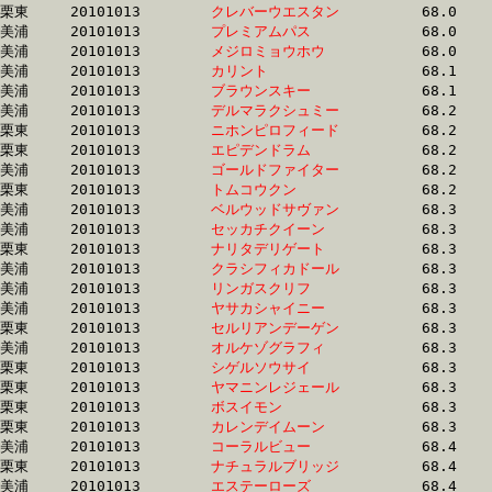
栗東	20101013	
クレバーウエスタン
		68.0	-	50.3	-	33.5	-	16.5

美浦	20101013	
プレミアムパス　　
		68.0	-	50.7	-	34.0	-	17.2

美浦	20101013	
メジロミョウホウ　
		68.0	-	50.6	-	34.2	-	17.4

美浦	20101013	
カリント　　　　　
		68.1	-	50.8	-	33.9	-	16.8

美浦	20101013	
ブラウンスキー　　
		68.1	-	51.3	-	35.1	-	17.9

美浦	20101013	
デルマラクシュミー
		68.2	-	50.9	-	34.2	-	16.6

栗東	20101013	
ニホンピロフィード
		68.2	-	50.9	-	34.1	-	17.1

栗東	20101013	
エピデンドラム　　
		68.2	-	48.7	-	31.2	-	14.5

美浦	20101013	
ゴールドファイター
		68.2	-	51.1	-	34.1	-	17.1

栗東	20101013	
トムコウクン　　　
		68.2	-	50.6	-	33.6	-	16.8

美浦	20101013	
ベルウッドサヴァン
		68.3	-	51.1	-	34.5	-	17.2

美浦	20101013	
セッカチクイーン　
		68.3	-	50.5	-	33.7	-	16.7

栗東	20101013	
ナリタデリゲート　
		68.3	-	49.7	-	32.1	-	14.9

美浦	20101013	
クラシフィカドール
		68.3	-	50.7	-	34.2	-	17.0

美浦	20101013	
リンガスクリフ　　
		68.3	-	50.8	-	34.1	-	17.0

美浦	20101013	
ヤサカシャイニー　
		68.3	-	50.4	-	33.2	-	16.2

栗東	20101013	
セルリアンデーゲン
		68.3	-	50.0	-	33.2	-	16.6

美浦	20101013	
オルケゾグラフィ　
		68.3	-	50.9	-	34.4	-	17.6

栗東	20101013	
シゲルソウサイ　　
		68.3	-	51.1	-	33.5	-	15.7

栗東	20101013	
ヤマニンレジェール
		68.3	-	50.9	-	34.1	-	17.1

栗東	20101013	
ボスイモン　　　　
		68.3	-	50.8	-	34.6	-	17.5

栗東	20101013	
カレンデイムーン　
		68.3	-	50.4	-	33.5	-	16.5

美浦	20101013	
コーラルビュー　　
		68.4	-	51.4	-	34.8	-	17.6

栗東	20101013	
ナチュラルブリッジ
		68.4	-	50.5	-	33.1	-	16.3

美浦	20101013	
エステーローズ　　
		68.4	-	50.4	-	33.4	-	16.6
