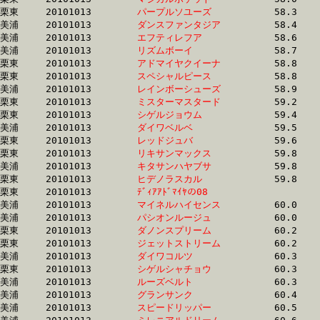
栗東	20101013	
パープルソユーズ　
		58.3	-	40.9	-	26.1	-	12.9

美浦	20101013	
ダンスファンタジア
		58.4	-	43.5	-	28.6	-	14.2

美浦	20101013	
エフティレフア　　
		58.6	-	43.7	-	29.2	-	15.4

美浦	20101013	
リズムボーイ　　　
		58.7	-	39.9	-	26.0	-	13.1

栗東	20101013	
アドマイヤクイーナ
		58.8	-	44.0	-	29.7	-	15.0

栗東	20101013	
スペシャルピース　
		58.8	-	42.9	-	28.6	-	14.3

美浦	20101013	
レインボーシューズ
		58.9	-	43.8	-	29.5	-	15.5

栗東	20101013	
ミスターマスタード
		59.2	-	44.4	-	30.2	-	15.5

栗東	20101013	
シゲルジョウム　　
		59.4	-	42.8	-	27.8	-	13.6

美浦	20101013	
ダイワベルベ　　　
		59.5	-	44.8	-	30.4	-	15.3

栗東	20101013	
レッドジュバ　　　
		59.6	-	43.9	-	29.4	-	14.7

栗東	20101013	
リキサンマックス　
		59.8	-	44.7	-	30.4	-	15.2

美浦	20101013	
キタサンハヤブサ　
		59.8	-	45.2	-	30.8	-	15.8

栗東	20101013	
ヒデノラスカル　　
		59.8	-	43.0	-	28.6	-	14.3

栗東	20101013	
ﾃﾞｨｱｱﾄﾞﾏｲﾔの08　　
		59.9	-	44.6	-	29.9	-	15.0

美浦	20101013	
マイネルハイセンス
		60.0	-	45.1	-	31.3	-	15.9

美浦	20101013	
パシオンルージュ　
		60.0	-	44.1	-	28.8	-	14.4

栗東	20101013	
ダノンスプリーム　
		60.2	-	44.0	-	29.2	-	15.0

栗東	20101013	
ジェットストリーム
		60.2	-	43.4	-	28.4	-	14.1

美浦	20101013	
ダイワコルツ　　　
		60.3	-	44.6	-	30.3	-	15.6

栗東	20101013	
シゲルシャチョウ　
		60.3	-	44.4	-	30.2	-	15.9

美浦	20101013	
ルーズベルト　　　
		60.3	-	44.5	-	30.0	-	15.2

美浦	20101013	
グランサンク　　　
		60.4	-	45.5	-	30.3	-	15.7

美浦	20101013	
スピードリッパー　
		60.5	-	45.5	-	30.6	-	15.7
