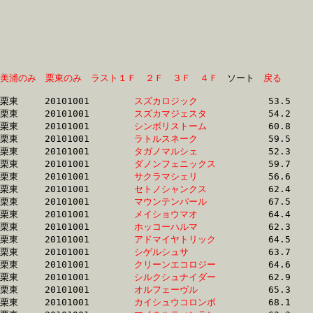
美浦のみ
栗東のみ
ラスト１Ｆ
２Ｆ
３Ｆ
４Ｆ
　ソート　
戻る
栗東	20101001	
スズカロジック　　
		53.5	-	38.5	-	25.0	-	12.6

栗東	20101001	
スズカマジェスタ　
		54.2	-	39.0	-	25.8	-	12.9

栗東	20101001	
シンボリストーム　
		60.8	-	44.0	-	28.7	-	13.6

栗東	20101001	
ラトルスネーク　　
		59.5	-	42.5	-	27.6	-	13.7

栗東	20101001	
タガノマルシェ　　
		52.3	-	38.8	-	26.4	-	13.8

栗東	20101001	
ダノンフェニックス
		59.7	-	43.5	-	28.4	-	13.8

栗東	20101001	
サクラマシェリ　　
		56.6	-	42.3	-	28.1	-	14.0

栗東	20101001	
セトノシャンクス　
		62.4	-	44.9	-	29.5	-	14.3

栗東	20101001	
マウンテンパール　
		67.5	-	48.3	-	31.3	-	14.8

栗東	20101001	
メイショウマオ　　
		64.4	-	46.2	-	30.2	-	14.8

栗東	20101001	
ホッコーハルマ　　
		62.3	-	45.4	-	29.5	-	14.8

栗東	20101001	
アドマイヤトリック
		64.5	-	47.4	-	30.6	-	14.9

栗東	20101001	
シゲルシュサ　　　
		63.7	-	46.3	-	30.4	-	14.9

栗東	20101001	
クリーンエコロジー
		64.6	-	47.4	-	30.7	-	14.9

栗東	20101001	
シルクシュナイダー
		62.9	-	46.2	-	30.6	-	14.9

栗東	20101001	
オルフェーヴル　　
		65.3	-	47.6	-	31.2	-	15.1

栗東	20101001	
カイシュウコロンボ
		68.1	-	49.9	-	32.6	-	15.1
