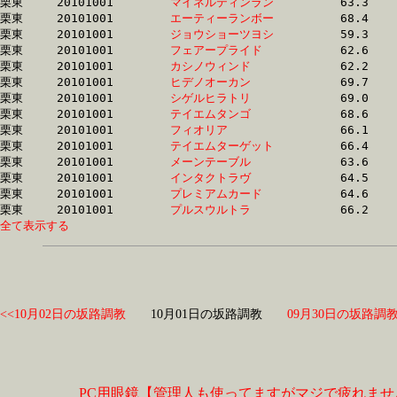
栗東	20101001	
マイネルティンラン
		63.3	-	45.9	-	30.2	-	15.2

栗東	20101001	
エーティーランボー
		68.4	-	50.1	-	32.5	-	15.2

栗東	20101001	
ジョウショーツヨシ
		59.3	-	44.1	-	29.8	-	15.2

栗東	20101001	
フェアープライド　
		62.6	-	46.2	-	30.2	-	15.2

栗東	20101001	
カシノウィンド　　
		62.2	-	46.1	-	30.7	-	15.2

栗東	20101001	
ヒデノオーカン　　
		69.7	-	51.5	-	32.1	-	15.3

栗東	20101001	
シゲルヒラトリ　　
		69.0	-	50.8	-	32.9	-	15.3

栗東	20101001	
テイエムタンゴ　　
		68.6	-	48.9	-	31.6	-	15.3

栗東	20101001	
フィオリア　　　　
		66.1	-	48.6	-	32.3	-	15.4

栗東	20101001	
テイエムターゲット
		66.4	-	48.2	-	31.4	-	15.4

栗東	20101001	
メーンテーブル　　
		63.6	-	47.4	-	31.0	-	15.4

栗東	20101001	
インタクトラヴ　　
		64.5	-	48.0	-	32.0	-	15.5

栗東	20101001	
プレミアムカード　
		64.6	-	47.6	-	31.5	-	15.5

栗東	20101001	
プルスウルトラ　　
全て表示する
<<10月02日の坂路調教
10月01日の坂路調教
09月30日の坂路調教
PC用眼鏡【管理人も使ってますがマジで疲れませ