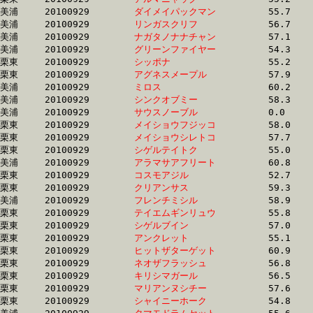
美浦	20100929	
ダイメイパックマン
		55.7	-	40.7	-	27.2	-	13.9

美浦	20100929	
リンガスクリフ　　
		56.7	-	41.2	-	27.3	-	13.9

美浦	20100929	
ナガタノナナチャン
		57.1	-	42.0	-	28.1	-	14.0

美浦	20100929	
グリーンファイヤー
		54.3	-	40.3	-	27.3	-	14.0

栗東	20100929	
シッポナ　　　　　
		55.2	-	40.3	-	27.3	-	14.0

栗東	20100929	
アグネスメープル　
		57.9	-	42.7	-	28.2	-	14.0

美浦	20100929	
ミロス　　　　　　
		60.2	-	43.2	-	28.6	-	14.0

美浦	20100929	
シンクオブミー　　
		58.3	-	41.5	-	27.2	-	14.0

美浦	20100929	
サウスノーブル　　
		0.0	-	40.9	-	27.3	-	14.1

栗東	20100929	
メイショウフジッコ
		58.0	-	42.7	-	28.3	-	14.1

栗東	20100929	
メイショウシレトコ
		57.7	-	43.3	-	28.7	-	14.1

栗東	20100929	
シゲルテイトク　　
		55.0	-	41.1	-	27.1	-	14.1

美浦	20100929	
アラマサアフリート
		60.8	-	43.6	-	28.5	-	14.1

栗東	20100929	
コスモアジル　　　
		52.7	-	39.6	-	27.0	-	14.2

栗東	20100929	
クリアンサス　　　
		59.3	-	43.5	-	28.4	-	14.2

美浦	20100929	
フレンチミシル　　
		58.9	-	42.3	-	27.9	-	14.2

栗東	20100929	
テイエムギンリュウ
		55.8	-	41.8	-	28.0	-	14.2

栗東	20100929	
シゲルブイン　　　
		57.0	-	42.9	-	28.5	-	14.2

栗東	20100929	
アンクレット　　　
		55.1	-	41.3	-	27.9	-	14.2

栗東	20100929	
ヒットザターゲット
		60.9	-	43.7	-	28.7	-	14.3

栗東	20100929	
ネオザフラッシュ　
		56.8	-	42.1	-	28.1	-	14.3

栗東	20100929	
キリシマガール　　
		56.5	-	41.7	-	27.8	-	14.3

栗東	20100929	
マリアンヌシチー　
		57.6	-	42.5	-	28.3	-	14.3

栗東	20100929	
シャイニーホーク　
		54.8	-	40.8	-	27.6	-	14.3
