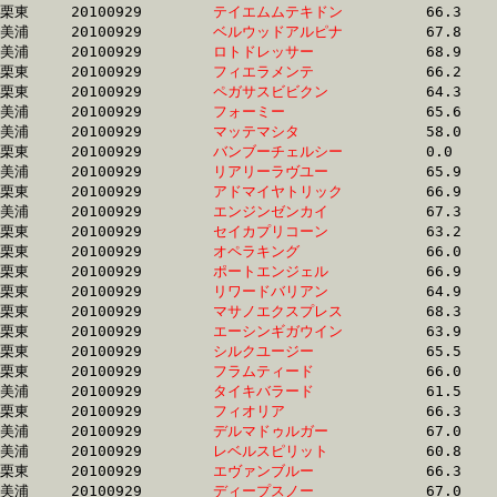
栗東	20100929	
テイエムムテキドン
		66.3	-	48.1	-	31.8	-	16.0

美浦	20100929	
ベルウッドアルピナ
		67.8	-	49.3	-	32.7	-	16.0

美浦	20100929	
ロトドレッサー　　
		68.9	-	49.9	-	32.5	-	16.0

栗東	20100929	
フィエラメンテ　　
		66.2	-	49.6	-	33.2	-	16.0

栗東	20100929	
ペガサスビビクン　
		64.3	-	47.1	-	31.6	-	16.0

美浦	20100929	
フォーミー　　　　
		65.6	-	48.2	-	32.1	-	16.0

美浦	20100929	
マッテマシタ　　　
		58.0	-	42.5	-	29.2	-	16.0

栗東	20100929	
バンブーチェルシー
		0.0	-	0.0	-	35.6	-	16.0

美浦	20100929	
リアリーラヴユー　
		65.9	-	48.7	-	32.4	-	16.0

栗東	20100929	
アドマイヤトリック
		66.9	-	49.4	-	31.8	-	16.0

美浦	20100929	
エンジンゼンカイ　
		67.3	-	49.1	-	32.1	-	16.0

栗東	20100929	
セイカプリコーン　
		63.2	-	45.4	-	30.7	-	16.1

栗東	20100929	
オペラキング　　　
		66.0	-	48.4	-	33.1	-	16.1

栗東	20100929	
ポートエンジェル　
		66.9	-	49.4	-	32.9	-	16.1

栗東	20100929	
リワードバリアン　
		64.9	-	48.5	-	32.5	-	16.1

栗東	20100929	
マサノエクスプレス
		68.3	-	50.3	-	32.7	-	16.1

栗東	20100929	
エーシンギガウイン
		63.9	-	48.1	-	32.4	-	16.1

栗東	20100929	
シルクユージー　　
		65.5	-	48.9	-	33.2	-	16.1

栗東	20100929	
フラムティード　　
		66.0	-	48.9	-	32.7	-	16.1

美浦	20100929	
タイキバラード　　
		61.5	-	45.8	-	31.0	-	16.1

栗東	20100929	
フィオリア　　　　
		66.3	-	49.7	-	33.3	-	16.1

美浦	20100929	
デルマドゥルガー　
		67.0	-	48.9	-	32.4	-	16.1

美浦	20100929	
レベルスピリット　
		60.8	-	45.8	-	31.4	-	16.1

栗東	20100929	
エヴァンブルー　　
		66.3	-	48.6	-	32.3	-	16.1

美浦	20100929	
ディープスノー　　
		67.0	-	49.3	-	32.8	-	16.1
