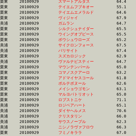
栗東	20100929	
スマートアルタス　
		64.4	-	47.4	-	31.6	-	15.3

栗東	20100929	
テイエムフブキオー
		55.1	-	41.7	-	28.7	-	15.3

栗東	20100929	
テイエムエメラルド
		64.6	-	48.1	-	32.0	-	15.3

栗東	20100929	
ヴィジャイ　　　　
		67.9	-	49.3	-	31.3	-	15.3

美浦	20100929	
ガムラン　　　　　
		64.7	-	47.4	-	31.5	-	15.3

栗東	20100929	
シルクシュナイダー
		65.5	-	48.8	-	32.1	-	15.3

栗東	20100929	
ウイングオブピース
		65.5	-	48.8	-	32.0	-	15.3

栗東	20100929	
ボウシュウローズ　
		65.2	-	47.5	-	31.0	-	15.3

美浦	20100929	
サイクロンフォース
		67.5	-	48.7	-	31.7	-	15.3

美浦	20100929	
バリサイト　　　　
		67.4	-	48.7	-	31.7	-	15.3

栗東	20100929	
スズカロジック　　
		62.9	-	46.2	-	30.8	-	15.3

美浦	20100929	
ヴァルナビスティー
		64.7	-	48.3	-	32.2	-	15.3

栗東	20100929	
マウンテンパール　
		65.0	-	47.1	-	30.9	-	15.4

栗東	20100929	
コマノスクアーロ　
		63.2	-	47.0	-	31.1	-	15.4

栗東	20100929	
アドマイヤスコール
		61.8	-	46.1	-	31.0	-	15.4

栗東	20100929	
ポルテボヌール　　
		62.6	-	47.3	-	31.4	-	15.4

栗東	20100929	
メイショウゴモン　
		63.1	-	47.3	-	31.5	-	15.4

栗東	20100929	
マルヨパトリオット
		65.0	-	48.0	-	31.7	-	15.4

栗東	20100929	
ロブストニケ　　　
		71.1	-	51.1	-	33.2	-	15.4

美浦	20100929	
ロジベアハート　　
		65.1	-	48.0	-	31.7	-	15.4

美浦	20100929	
ダイヤヘルメス　　
		70.6	-	50.1	-	32.1	-	15.4

美浦	20100929	
クリスタリン　　　
		66.0	-	48.0	-	31.4	-	15.4

美浦	20100929	
サウスノーブル　　
		62.3	-	46.1	-	30.8	-	15.5

美浦	20100929	
ニシノラヴァフロウ
		66.3	-	48.5	-	31.7	-	15.5

栗東	20100929	
フミノキララ　　　
		67.0	-	49.2	-	32.6	-	15.5
