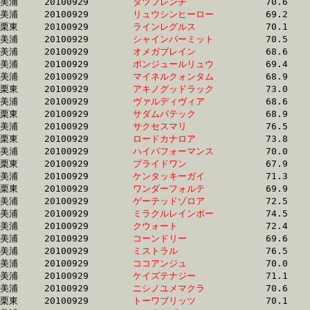
美浦	20100929	
タツフレンチ　　　
		70.6	-	52.3	-	35.6	-	17.6

美浦	20100929	
リュウシンヒーロー
		69.2	-	51.8	-	34.9	-	17.6

栗東	20100929	
ラインレグルス　　
		70.1	-	52.0	-	34.8	-	17.6

美浦	20100929	
シャインパーミット
		70.5	-	52.3	-	35.0	-	17.6

美浦	20100929	
オメガブレイン　　
		68.6	-	51.6	-	34.6	-	17.6

美浦	20100929	
ボンジュールリュウ
		69.4	-	51.7	-	34.7	-	17.7

美浦	20100929	
マイネルクォンタム
		68.9	-	51.4	-	34.6	-	17.7

栗東	20100929	
アキノグッドラック
		73.0	-	54.1	-	36.2	-	17.7

美浦	20100929	
ヴァルディヴィア　
		68.6	-	51.3	-	34.5	-	17.7

栗東	20100929	
サダムパテック　　
		68.9	-	51.8	-	34.8	-	17.7

美浦	20100929	
サクセスマリ　　　
		76.5	-	56.2	-	37.0	-	17.7

栗東	20100929	
ロードカナロア　　
		73.8	-	54.2	-	35.4	-	17.7

美浦	20100929	
ハイパフォーマンス
		70.0	-	51.4	-	34.7	-	17.7

栗東	20100929	
プライドワン　　　
		67.9	-	50.9	-	34.0	-	17.7

美浦	20100929	
ケンタッキーガイ　
		71.3	-	52.4	-	35.1	-	17.7

栗東	20100929	
ワンダーフォルテ　
		69.9	-	51.9	-	35.3	-	17.8

美浦	20100929	
ゲーテッドゾロア　
		72.5	-	53.4	-	35.7	-	17.8

美浦	20100929	
ミラクルレインボー
		74.5	-	55.3	-	36.5	-	17.8

美浦	20100929	
クウォート　　　　
		72.4	-	53.1	-	35.5	-	17.8

美浦	20100929	
コーンドリー　　　
		69.6	-	51.6	-	0.0	-	17.8

美浦	20100929	
ミストラル　　　　
		76.5	-	56.3	-	37.0	-	17.8

美浦	20100929	
ココアンジュ　　　
		70.0	-	52.9	-	35.4	-	17.8

美浦	20100929	
ケイズテナジー　　
		71.1	-	52.2	-	34.7	-	17.8

美浦	20100929	
ニシノユメマクラ　
		70.6	-	53.0	-	35.7	-	17.8

栗東	20100929	
トーワブリッツ　　
		70.1	-	52.2	-	35.1	-	17.8
