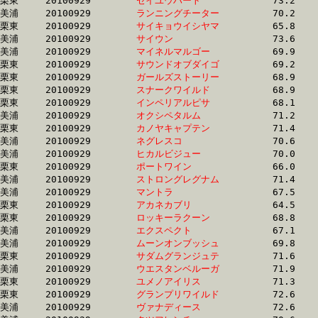
栗東	20100929	
セイユウハート　　
		73.2	-	53.3	-	34.9	-	17.5

美浦	20100929	
ランニングチーター
		70.2	-	52.2	-	34.8	-	17.5

栗東	20100929	
サイキョウイシヤマ
		65.8	-	50.2	-	34.4	-	17.5

美浦	20100929	
サイウン　　　　　
		73.6	-	53.4	-	35.2	-	17.5

美浦	20100929	
マイネルマルゴー　
		69.9	-	52.2	-	34.9	-	17.5

栗東	20100929	
サウンドオブダイゴ
		69.2	-	51.5	-	34.6	-	17.5

栗東	20100929	
ガールズストーリー
		68.9	-	50.4	-	34.0	-	17.5

栗東	20100929	
スナークワイルド　
		68.9	-	51.7	-	34.6	-	17.5

栗東	20100929	
インペリアルピサ　
		68.1	-	50.4	-	33.7	-	17.5

美浦	20100929	
オクシペタルム　　
		71.2	-	52.6	-	35.2	-	17.5

栗東	20100929	
カノヤキャプテン　
		71.4	-	53.5	-	35.6	-	17.5

美浦	20100929	
ネグレスコ　　　　
		70.6	-	52.0	-	34.5	-	17.5

美浦	20100929	
ヒカルビジュー　　
		70.0	-	51.9	-	34.9	-	17.5

栗東	20100929	
ポートワイン　　　
		66.0	-	50.2	-	34.4	-	17.5

美浦	20100929	
ストロングレグナム
		71.4	-	52.6	-	34.9	-	17.5

美浦	20100929	
マントラ　　　　　
		67.5	-	50.9	-	34.7	-	17.5

栗東	20100929	
アカネカブリ　　　
		64.5	-	49.0	-	33.8	-	17.5

栗東	20100929	
ロッキーラクーン　
		68.8	-	51.6	-	34.5	-	17.6

美浦	20100929	
エクスペクト　　　
		67.1	-	50.2	-	34.1	-	17.6

美浦	20100929	
ムーンオンブッシュ
		69.8	-	51.9	-	34.8	-	17.6

栗東	20100929	
サダムグランジュテ
		71.6	-	52.7	-	35.4	-	17.6

美浦	20100929	
ウエスタンベルーガ
		71.9	-	53.0	-	35.1	-	17.6

栗東	20100929	
ユメノアイリス　　
		71.3	-	53.0	-	35.3	-	17.6

栗東	20100929	
グランプリワイルド
		72.6	-	54.7	-	36.0	-	17.6

美浦	20100929	
ヴァナディース　　
		72.6	-	54.0	-	35.7	-	17.6
