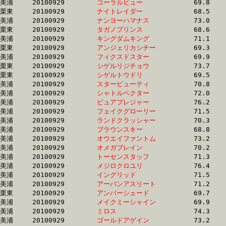
美浦	20100929	
コーラルビュー　　
		69.8	-	51.8	-	34.7	-	17.8

栗東	20100929	
ナイトレイダー　　
		68.5	-	52.0	-	35.6	-	17.8

美浦	20100929	
ナンヨーハマナス　
		73.0	-	53.4	-	35.3	-	17.8

栗東	20100929	
タガノプリンス　　
		68.6	-	52.1	-	35.4	-	17.8

美浦	20100929	
キングダムキング　
		71.1	-	53.0	-	35.2	-	17.8

栗東	20100929	
アンジェリカシチー
		69.3	-	51.9	-	34.9	-	17.8

美浦	20100929	
フィクスドスター　
		69.9	-	51.6	-	34.6	-	17.8

栗東	20100929	
シゲルリジチョウ　
		73.7	-	53.8	-	35.8	-	17.8

栗東	20100929	
シゲルトウドリ　　
		69.5	-	51.9	-	35.2	-	17.8

美浦	20100929	
スタービューティ　
		70.8	-	53.2	-	35.5	-	17.8

美浦	20100929	
シャトルベクター　
		72.0	-	53.0	-	35.1	-	17.8

美浦	20100929	
ピュアプレジャー　
		76.2	-	55.2	-	36.4	-	17.8

美浦	20100929	
フェイクグローリー
		71.5	-	52.4	-	35.0	-	17.9

美浦	20100929	
ランドクラッシャー
		70.3	-	51.9	-	34.7	-	17.9

美浦	20100929	
ブラウンスキー　　
		68.8	-	51.4	-	34.8	-	17.9

美浦	20100929	
オウエイファントム
		73.2	-	54.3	-	36.1	-	17.9

美浦	20100929	
オメガブレイン　　
		70.2	-	52.1	-	35.1	-	17.9

美浦	20100929	
トーセンスタッフ　
		71.3	-	52.6	-	35.3	-	17.9

美浦	20100929	
メジロクロユリ　　
		76.4	-	55.4	-	36.6	-	17.9

美浦	20100929	
イングリッド　　　
		71.5	-	53.3	-	35.8	-	17.9

美浦	20100929	
アーバンアスリート
		71.2	-	53.1	-	35.4	-	17.9

栗東	20100929	
アンバーシェード　
		69.7	-	50.7	-	34.5	-	17.9

美浦	20100929	
メイクミーシャイン
		69.9	-	52.3	-	35.3	-	17.9

美浦	20100929	
ミロス　　　　　　
		74.3	-	54.5	-	35.9	-	17.9

美浦	20100929	
ゴールドアゲイン　
		73.2	-	53.7	-	35.8	-	17.9
