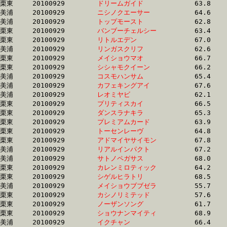
栗東	20100929	
ドリームガイド　　
		63.8	-	47.3	-	31.2	-	15.5

美浦	20100929	
ニシノクエーサー　
		64.6	-	47.2	-	31.0	-	15.5

美浦	20100929	
トップモースト　　
		62.8	-	46.6	-	31.0	-	15.6

栗東	20100929	
バンブーチェルシー
		63.4	-	47.3	-	31.5	-	15.6

栗東	20100929	
リトルエデン　　　
		67.0	-	48.5	-	32.1	-	15.6

美浦	20100929	
リンガスクリフ　　
		62.6	-	46.4	-	30.9	-	15.6

栗東	20100929	
メイショウマオ　　
		66.7	-	48.2	-	31.5	-	15.6

栗東	20100929	
シシャモクイーン　
		66.2	-	48.8	-	32.2	-	15.6

美浦	20100929	
コスモハンサム　　
		65.4	-	48.5	-	32.0	-	15.6

美浦	20100929	
カフェキングアイ　
		67.6	-	48.9	-	32.0	-	15.6

美浦	20100929	
レオミヤビ　　　　
		62.1	-	45.9	-	31.2	-	15.6

栗東	20100929	
プリティスカイ　　
		66.5	-	48.4	-	31.8	-	15.6

栗東	20100929	
ダンスラナキラ　　
		65.3	-	48.0	-	31.5	-	15.6

栗東	20100929	
プレミアムカード　
		63.9	-	47.5	-	31.2	-	15.6

栗東	20100929	
トーセンレーヴ　　
		64.8	-	48.3	-	31.3	-	15.6

栗東	20100929	
アドマイヤサイモン
		67.8	-	49.5	-	32.3	-	15.6

美浦	20100929	
リアルインパクト　
		67.2	-	48.2	-	31.1	-	15.7

美浦	20100929	
サトノペガサス　　
		68.0	-	49.6	-	32.5	-	15.7

栗東	20100929	
カレンミロティック
		64.2	-	46.9	-	31.3	-	15.7

栗東	20100929	
シゲルヒラトリ　　
		68.5	-	49.8	-	32.1	-	15.7

美浦	20100929	
メイショウブブゼラ
		55.7	-	41.9	-	29.3	-	15.7

栗東	20100929	
カシノリミテッド　
		57.6	-	42.6	-	29.2	-	15.7

栗東	20100929	
ノーザンソング　　
		61.7	-	45.4	-	31.1	-	15.7

栗東	20100929	
ショウナンマイティ
		68.9	-	50.0	-	31.9	-	15.7

美浦	20100929	
イクチャン　　　　
		66.4	-	49.0	-	32.4	-	15.7
