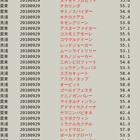
美浦	20100929	
タマモドラムセット
		55.6	-	41.0	-	27.6	-	14.3

栗東	20100929	
チカリンダ　　　　
		55.2	-	41.4	-	27.9	-	14.3

栗東	20100929	
サトノスパイダー　
		54.9	-	40.9	-	27.6	-	14.3

美浦	20100929	
キチロクアユ　　　
		52.4	-	39.7	-	27.5	-	14.4

美浦	20100929	
キモングリーン　　
		53.0	-	39.5	-	27.4	-	14.4

栗東	20100929	
アスターファイター
		57.1	-	42.0	-	27.8	-	14.4

栗東	20100929	
コスモミアモーレ　
		55.5	-	41.0	-	27.6	-	14.4

美浦	20100929	
コウマルクイーン　
		53.4	-	40.4	-	27.9	-	14.4

美浦	20100929	
レッドジョーカー　
		55.1	-	40.8	-	27.3	-	14.4

美浦	20100929	
ムーンライトリリー
		53.1	-	39.5	-	27.4	-	14.4

栗東	20100929	
オカノジョーカー　
		61.1	-	44.2	-	29.0	-	14.4

栗東	20100929	
ニホンピロフィード
		54.6	-	40.6	-	27.4	-	14.5

美浦	20100929	
ショウナンランパス
		53.5	-	40.1	-	27.5	-	14.5

美浦	20100929	
スズカキュート　　
		58.4	-	43.4	-	29.0	-	14.5

栗東	20100929	
アスカノタップ　　
		56.4	-	42.0	-	28.2	-	14.5

美浦	20100929	
オービット　　　　
		58.0	-	42.4	-	28.2	-	14.5

美浦	20100929	
ゴールドフェスタ　
		58.4	-	43.4	-	29.0	-	14.5

美浦	20100929	
クニノガンバレー　
		62.0	-	45.5	-	29.6	-	14.6

栗東	20100929	
マイネルティンラン
		55.4	-	41.2	-	27.8	-	14.6

栗東	20100929	
アドマイヤクイーナ
		67.4	-	49.4	-	32.0	-	14.7

栗東	20100929	
ヤマニンパピオネ　
		62.4	-	44.3	-	29.3	-	14.8

栗東	20100929	
ヒラボクウィン　　
		61.5	-	44.7	-	29.0	-	14.8

美浦	20100929	
ミラクルカクテル　
		61.3	-	44.7	-	29.6	-	14.8

栗東	20100929	
レッドマロン　　　
		57.0	-	41.6	-	28.3	-	14.8

美浦	20100929	
ボールドグローリ　
		53.5	-	40.4	-	27.9	-	14.8
