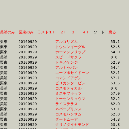
美浦のみ
栗東のみ
ラスト１Ｆ
２Ｆ
３Ｆ
４Ｆ
　ソート　
戻る
栗東	20100929	
アルゴリズム　　　
		55.1	-	40.0	-	25.5	-	12.0

栗東	20100929	
トウシンイーグル　
		52.5	-	37.8	-	24.5	-	12.3

栗東	20100929	
ホーマンフリップ　
		54.0	-	39.4	-	25.3	-	12.4

美浦	20100929	
スピードサクラ　　
		0.0	-	40.0	-	25.5	-	12.4

栗東	20100929	
トキノゲンジ　　　
		52.9	-	37.8	-	24.7	-	12.4

栗東	20100929	
アルトゥバン　　　
		54.4	-	39.9	-	25.7	-	12.5

美浦	20100929	
エーブポセイドーン
		52.1	-	38.0	-	24.9	-	12.5

美浦	20100929	
コマンドアゲン　　
		57.1	-	41.4	-	26.5	-	12.5

栗東	20100929	
ピユカンタービレ　
		53.5	-	38.3	-	24.9	-	12.5

美浦	20100929	
コスモティカル　　
		0.0	-	0.0	-	25.6	-	12.5

栗東	20100929	
ミスチフキッツ　　
		57.0	-	39.5	-	24.8	-	12.5

美浦	20100929	
トーセンリョウマ　
		52.2	-	38.1	-	25.0	-	12.6

美浦	20100929	
ライステラス　　　
		62.0	-	41.2	-	25.8	-	12.6

栗東	20100929	
ネバープリンス　　
		53.1	-	38.1	-	24.8	-	12.6

美浦	20100929	
コスモハンサム　　
		52.0	-	37.7	-	24.9	-	12.6

栗東	20100929	
ダートムーア　　　
		54.8	-	39.4	-	25.6	-	12.6

栗東	20100929	
クリノダイヤモンド
		53.8	-	39.8	-	25.7	-	12.6
