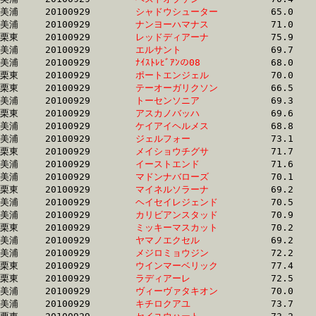
美浦	20100929	
シャドウシューター
		65.0	-	48.7	-	0.0	-	17.4

美浦	20100929	
ナンヨーハマナス　
		71.0	-	52.7	-	35.4	-	17.4

栗東	20100929	
レッドディアーナ　
		75.9	-	55.0	-	35.8	-	17.4

美浦	20100929	
エルサント　　　　
		69.7	-	51.9	-	34.8	-	17.4

美浦	20100929	
ﾅｲｽﾄﾚﾋﾞｱﾝの08　　
		68.0	-	50.4	-	34.0	-	17.4

栗東	20100929	
ポートエンジェル　
		70.0	-	51.4	-	34.5	-	17.4

栗東	20100929	
テーオーガリクソン
		66.5	-	49.1	-	33.0	-	17.4

美浦	20100929	
トーセンソニア　　
		69.3	-	51.3	-	34.0	-	17.4

栗東	20100929	
アスカノバッハ　　
		69.6	-	52.0	-	34.9	-	17.4

美浦	20100929	
ケイアイヘルメス　
		68.8	-	51.3	-	34.8	-	17.4

美浦	20100929	
ジェルフォー　　　
		73.1	-	54.0	-	35.7	-	17.4

栗東	20100929	
メイショウチグサ　
		71.7	-	53.9	-	35.4	-	17.4

美浦	20100929	
イーストエンド　　
		71.6	-	52.6	-	34.9	-	17.4

美浦	20100929	
マドンナバローズ　
		70.1	-	52.1	-	34.7	-	17.4

栗東	20100929	
マイネルソラーナ　
		69.2	-	51.7	-	35.0	-	17.5

美浦	20100929	
ヘイセイレジェンド
		70.5	-	52.1	-	34.9	-	17.5

美浦	20100929	
カリビアンスタッド
		70.9	-	52.4	-	35.1	-	17.5

栗東	20100929	
ミッキーマスカット
		70.2	-	52.7	-	35.3	-	17.5

美浦	20100929	
ヤマノエクセル　　
		69.2	-	50.5	-	34.2	-	17.5

美浦	20100929	
メジロミョウジン　
		72.2	-	52.5	-	35.1	-	17.5

栗東	20100929	
ウインマーベリック
		77.4	-	55.4	-	36.3	-	17.5

栗東	20100929	
ラディアーレ　　　
		72.5	-	52.4	-	35.1	-	17.5

美浦	20100929	
ヴィーヴァタキオン
		70.0	-	51.7	-	34.3	-	17.5

美浦	20100929	
キチロクアユ　　　
		73.7	-	53.9	-	35.5	-	17.5
