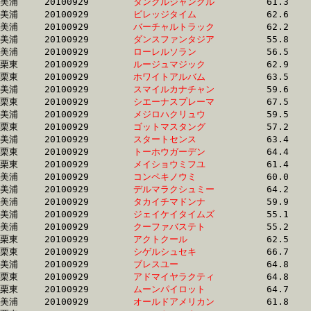
美浦	20100929	
タングルジャングル
		61.3	-	45.1	-	29.9	-	14.8

美浦	20100929	
ビレッジタイム　　
		62.6	-	46.2	-	30.5	-	14.8

美浦	20100929	
バーチャルトラック
		62.2	-	45.7	-	29.9	-	14.8

美浦	20100929	
ダンスファンタジア
		55.8	-	41.2	-	28.0	-	14.9

美浦	20100929	
ローレルソラン　　
		56.5	-	42.0	-	28.5	-	14.9

栗東	20100929	
ルージュマジック　
		62.9	-	45.8	-	29.7	-	14.9

栗東	20100929	
ホワイトアルバム　
		63.5	-	46.9	-	31.4	-	14.9

美浦	20100929	
スマイルカナチャン
		59.6	-	44.6	-	30.0	-	14.9

栗東	20100929	
シエーナスプレーマ
		67.5	-	48.6	-	31.8	-	14.9

美浦	20100929	
メジロハクリュウ　
		59.5	-	44.3	-	29.8	-	14.9

栗東	20100929	
ゴットマスタング　
		57.2	-	43.2	-	29.3	-	15.0

美浦	20100929	
スタートセンス　　
		63.4	-	46.7	-	30.9	-	15.0

栗東	20100929	
トーホウガーデン　
		64.4	-	47.2	-	30.9	-	15.0

栗東	20100929	
メイショウミフユ　
		61.4	-	44.9	-	30.0	-	15.0

美浦	20100929	
コンペキノウミ　　
		60.0	-	44.8	-	30.1	-	15.0

美浦	20100929	
デルマラクシュミー
		64.2	-	46.6	-	30.8	-	15.0

美浦	20100929	
タカイチマドンナ　
		59.9	-	44.8	-	30.0	-	15.0

美浦	20100929	
ジェイケイタイムズ
		55.1	-	41.6	-	28.6	-	15.0

美浦	20100929	
クーファバステト　
		55.2	-	41.6	-	28.6	-	15.1

栗東	20100929	
アクトクール　　　
		62.5	-	46.0	-	30.1	-	15.1

栗東	20100929	
シゲルシュセキ　　
		66.7	-	47.8	-	31.2	-	15.2

美浦	20100929	
ブレスユー　　　　
		64.8	-	47.0	-	31.1	-	15.2

栗東	20100929	
アドマイヤラクティ
		64.8	-	47.7	-	31.4	-	15.2

栗東	20100929	
ムーンパイロット　
		64.7	-	47.6	-	31.1	-	15.2

美浦	20100929	
オールドアメリカン
		61.8	-	45.0	-	30.1	-	15.3
