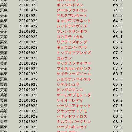
美浦	20100929	
ボンバルドマン　　
		66.8	-	49.2	-	32.6	-	16.5

栗東	20100929	
クールファルコン　
		74.6	-	52.7	-	33.5	-	16.5

美浦	20100929	
アルスマルカート　
		64.5	-	48.4	-	32.5	-	16.5

栗東	20100929	
キョウワプラネット
		64.8	-	48.1	-	32.2	-	16.5

栗東	20100929	
レッドデイヴィス　
		64.5	-	47.5	-	32.4	-	16.5

美浦	20100929	
フレンドサンポウ　
		65.0	-	48.7	-	32.7	-	16.5

美浦	20100929	
コスモティカル　　
		66.1	-	48.0	-	32.0	-	16.5

栗東	20100929	
リアライズキング　
		65.4	-	48.3	-	32.7	-	16.5

栗東	20100929	
キョウエイバサラ　
		66.3	-	48.8	-	32.2	-	16.5

美浦	20100929	
トップオブプレイズ
		67.6	-	50.6	-	33.8	-	16.5

美浦	20100929	
ガムラン　　　　　
		66.2	-	49.5	-	33.4	-	16.5

美浦	20100929	
マックスファイヤー
		66.5	-	49.3	-	32.8	-	16.5

美浦	20100929	
マイネルハイセンス
		67.7	-	51.0	-	33.8	-	16.5

栗東	20100929	
ケイティーズジェム
		68.7	-	50.6	-	33.5	-	16.5

栗東	20100929	
ショウナンマイケル
		67.0	-	49.9	-	33.0	-	16.5

栗東	20100929	
シゲルシュサ　　　
		66.3	-	48.2	-	32.2	-	16.5

美浦	20100929	
ビッグロマンス　　
		67.4	-	50.0	-	33.0	-	16.5

美浦	20100929	
ゲームオブモレッタ
		65.6	-	48.1	-	32.2	-	16.6

栗東	20100929	
ケイオーレデイ　　
		69.2	-	51.0	-	33.9	-	16.6

栗東	20100929	
バージニアキャット
		67.7	-	50.0	-	33.1	-	16.6

美浦	20100929	
グランデティアモ　
		70.6	-	50.5	-	32.9	-	16.6

美浦	20100929	
ハタノゼフィロス　
		68.0	-	49.5	-	33.3	-	16.6

栗東	20100929	
ナムラエバーグリン
		68.3	-	49.4	-	32.8	-	16.6

栗東	20100929	
パープルキンセイ　
		72.2	-	52.5	-	34.4	-	16.6
