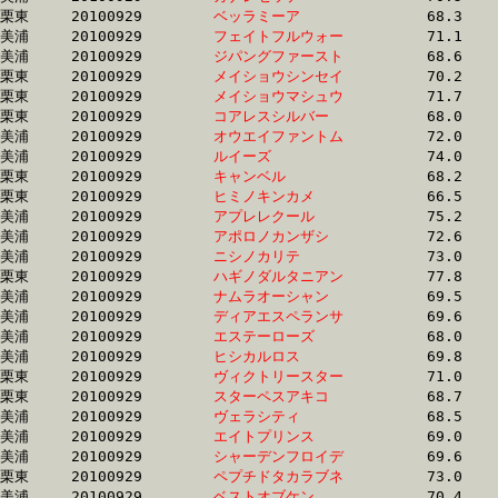
栗東	20100929	
ベッラミーア　　　
		68.3	-	50.8	-	34.5	-	17.3

美浦	20100929	
フェイトフルウォー
		71.1	-	52.6	-	35.0	-	17.3

美浦	20100929	
ジパングファースト
		68.6	-	51.3	-	34.1	-	17.3

栗東	20100929	
メイショウシンセイ
		70.2	-	52.0	-	34.9	-	17.3

栗東	20100929	
メイショウマシュウ
		71.7	-	53.9	-	35.4	-	17.3

栗東	20100929	
コアレスシルバー　
		68.0	-	50.7	-	33.9	-	17.3

美浦	20100929	
オウエイファントム
		72.0	-	53.2	-	35.3	-	17.3

美浦	20100929	
ルイーズ　　　　　
		74.0	-	54.0	-	35.3	-	17.3

栗東	20100929	
キャンベル　　　　
		68.2	-	50.6	-	34.3	-	17.3

栗東	20100929	
ヒミノキンカメ　　
		66.5	-	49.5	-	33.5	-	17.3

美浦	20100929	
アプレレクール　　
		75.2	-	55.2	-	35.5	-	17.3

美浦	20100929	
アポロノカンザシ　
		72.6	-	52.8	-	35.2	-	17.3

美浦	20100929	
ニシノカリテ　　　
		73.0	-	52.9	-	34.6	-	17.3

栗東	20100929	
ハギノダルタニアン
		77.8	-	55.3	-	35.9	-	17.3

美浦	20100929	
ナムラオーシャン　
		69.5	-	52.0	-	34.5	-	17.3

美浦	20100929	
ディアエスペランサ
		69.6	-	52.1	-	34.6	-	17.4

美浦	20100929	
エステーローズ　　
		68.0	-	50.0	-	33.4	-	17.4

美浦	20100929	
ヒシカルロス　　　
		69.8	-	51.6	-	34.3	-	17.4

栗東	20100929	
ヴィクトリースター
		71.0	-	52.1	-	34.7	-	17.4

栗東	20100929	
スターペスアキコ　
		68.7	-	51.7	-	34.4	-	17.4

美浦	20100929	
ヴェラシティ　　　
		68.5	-	51.7	-	34.6	-	17.4

美浦	20100929	
エイトプリンス　　
		69.0	-	51.6	-	34.7	-	17.4

美浦	20100929	
シャーデンフロイデ
		69.6	-	51.8	-	34.7	-	17.4

栗東	20100929	
ペプチドタカラブネ
		73.0	-	53.7	-	35.6	-	17.4

美浦	20100929	
ベストオブケン　　
		70.4	-	52.3	-	34.8	-	17.4
