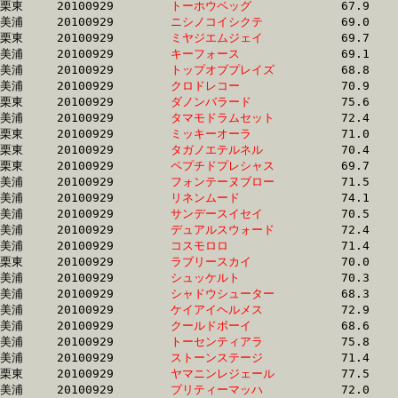
栗東	20100929	
トーホウペッグ　　
		67.9	-	51.6	-	35.4	-	17.9

美浦	20100929	
ニシノコイシクテ　
		69.0	-	53.0	-	35.7	-	17.9

栗東	20100929	
ミヤジエムジェイ　
		69.7	-	52.7	-	35.4	-	17.9

美浦	20100929	
キーフォース　　　
		69.1	-	51.7	-	35.0	-	17.9

美浦	20100929	
トップオブプレイズ
		68.8	-	51.9	-	35.3	-	17.9

美浦	20100929	
クロドレコー　　　
		70.9	-	52.9	-	35.2	-	17.9

栗東	20100929	
ダノンバラード　　
		75.6	-	54.8	-	36.5	-	18.0

美浦	20100929	
タマモドラムセット
		72.4	-	53.7	-	36.0	-	18.0

栗東	20100929	
ミッキーオーラ　　
		71.0	-	52.9	-	35.2	-	18.0

栗東	20100929	
タガノエテルネル　
		70.4	-	52.8	-	35.8	-	18.0

栗東	20100929	
ペプチドプレシャス
		69.7	-	52.8	-	35.5	-	18.0

美浦	20100929	
フォンテーヌブロー
		71.5	-	52.6	-	35.4	-	18.0

美浦	20100929	
リネンムード　　　
		74.1	-	53.9	-	36.0	-	18.0

美浦	20100929	
サンデースイセイ　
		70.5	-	52.6	-	35.4	-	18.0

美浦	20100929	
デュアルスウォード
		72.4	-	53.3	-	35.8	-	18.0

美浦	20100929	
コスモロロ　　　　
		71.4	-	53.2	-	35.5	-	18.0

栗東	20100929	
ラブリースカイ　　
		70.0	-	52.3	-	35.4	-	18.0

美浦	20100929	
シュッケルト　　　
		70.3	-	52.8	-	35.5	-	18.0

美浦	20100929	
シャドウシューター
		68.3	-	51.5	-	34.9	-	18.0

美浦	20100929	
ケイアイヘルメス　
		72.9	-	53.8	-	35.9	-	18.0

美浦	20100929	
クールドボーイ　　
		68.6	-	51.2	-	34.7	-	18.0

美浦	20100929	
トーセンティアラ　
		75.8	-	54.6	-	35.7	-	18.0

美浦	20100929	
ストーンステージ　
		71.4	-	53.0	-	35.4	-	18.1

栗東	20100929	
ヤマニンレジェール
		77.5	-	56.6	-	37.0	-	18.1

美浦	20100929	
プリティーマッハ　
		72.0	-	53.5	-	35.8	-	18.1
