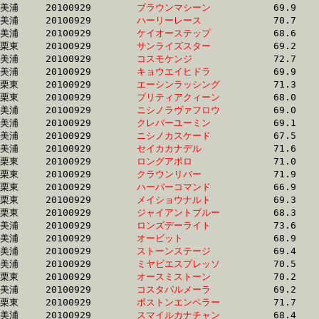
美浦	20100929	
ブラウンマシーン　
		69.9	-	51.8	-	34.4	-	17.1

美浦	20100929	
ハーリーレース　　
		70.7	-	51.4	-	34.3	-	17.1

美浦	20100929	
ケイオーステップ　
		68.6	-	51.3	-	34.0	-	17.1

栗東	20100929	
サンライズスター　
		69.2	-	51.6	-	34.4	-	17.1

美浦	20100929	
コスモケンジ　　　
		72.7	-	53.0	-	35.1	-	17.1

美浦	20100929	
キョウエイヒドラ　
		69.9	-	52.0	-	34.8	-	17.1

栗東	20100929	
エーシンラッシング
		71.3	-	51.8	-	33.8	-	17.1

栗東	20100929	
プリティアクィーン
		68.0	-	49.7	-	33.6	-	17.1

美浦	20100929	
ニシノラヴァフロウ
		69.0	-	50.8	-	33.7	-	17.1

美浦	20100929	
クレバーユーミン　
		69.1	-	51.3	-	34.3	-	17.1

美浦	20100929	
ニシノカスケード　
		67.5	-	49.9	-	33.7	-	17.1

美浦	20100929	
セイカカナデル　　
		71.6	-	52.1	-	34.6	-	17.1

栗東	20100929	
ロングアポロ　　　
		71.0	-	52.6	-	34.6	-	17.1

栗東	20100929	
クラウンリバー　　
		71.9	-	52.6	-	34.3	-	17.1

栗東	20100929	
ハーバーコマンド　
		66.9	-	50.6	-	33.9	-	17.1

栗東	20100929	
メイショウナルト　
		69.3	-	51.2	-	34.3	-	17.1

栗東	20100929	
ジャイアントブルー
		68.3	-	50.9	-	34.1	-	17.1

美浦	20100929	
ロンズデーライト　
		73.6	-	53.5	-	34.8	-	17.1

美浦	20100929	
オービット　　　　
		68.9	-	50.8	-	33.8	-	17.1

美浦	20100929	
ストーンステージ　
		69.4	-	51.7	-	34.5	-	17.1

美浦	20100929	
ミヤビエスプレッソ
		70.5	-	51.6	-	34.2	-	17.2

栗東	20100929	
オースミストーン　
		70.2	-	52.0	-	34.8	-	17.2

美浦	20100929	
コスタパルメーラ　
		69.2	-	50.4	-	33.1	-	17.2

栗東	20100929	
ボストンエンペラー
		71.7	-	53.4	-	35.6	-	17.2

美浦	20100929	
スマイルカナチャン
		68.4	-	50.8	-	34.0	-	17.2
