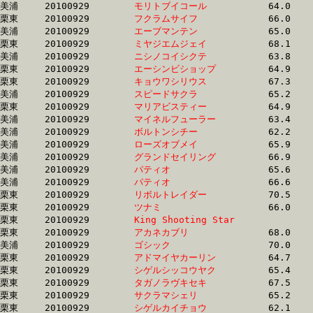
美浦	20100929	
モリトブイコール　
		64.0	-	47.1	-	31.5	-	15.7

栗東	20100929	
フクラムサイフ　　
		66.0	-	47.9	-	31.4	-	15.7

美浦	20100929	
エーブマンテン　　
		65.0	-	48.6	-	32.3	-	15.8

栗東	20100929	
ミヤジエムジェイ　
		68.1	-	50.6	-	33.3	-	15.8

美浦	20100929	
ニシノコイシクテ　
		63.8	-	47.4	-	31.4	-	15.8

栗東	20100929	
エーシンビショップ
		64.9	-	48.5	-	32.0	-	15.8

栗東	20100929	
キョウワシリウス　
		67.3	-	49.4	-	32.5	-	15.8

美浦	20100929	
スピードサクラ　　
		65.2	-	48.5	-	32.1	-	15.8

栗東	20100929	
マリアビスティー　
		64.9	-	47.4	-	31.6	-	15.8

美浦	20100929	
マイネルフューラー
		63.4	-	47.5	-	31.6	-	15.8

美浦	20100929	
ボルトンシチー　　
		62.2	-	46.0	-	31.3	-	15.8

美浦	20100929	
ローズオブメイ　　
		65.9	-	48.6	-	32.3	-	15.9

美浦	20100929	
グランドセイリング
		66.9	-	49.2	-	32.5	-	15.9

美浦	20100929	
パティオ　　　　　
		65.6	-	47.5	-	31.3	-	15.9

美浦	20100929	
パティオ　　　　　
		66.6	-	48.6	-	31.8	-	15.9

栗東	20100929	
リボルトレイダー　
		70.5	-	52.8	-	34.2	-	15.9

栗東	20100929	
ツナミ　　　　　　
		66.0	-	48.5	-	32.0	-	15.9

栗東	20100929	
King Shooting Star
		64.9	-	48.2	-	32.1	-	15.9

栗東	20100929	
アカネカブリ　　　
		68.0	-	49.8	-	32.9	-	15.9

美浦	20100929	
ゴシック　　　　　
		70.0	-	51.1	-	33.2	-	15.9

栗東	20100929	
アドマイヤカーリン
		64.7	-	48.2	-	32.1	-	15.9

栗東	20100929	
シゲルシッコウヤク
		65.4	-	48.2	-	32.2	-	16.0

栗東	20100929	
タガノラヴキセキ　
		67.5	-	49.1	-	32.9	-	16.0

栗東	20100929	
サクラマシェリ　　
		65.2	-	47.9	-	31.2	-	16.0

栗東	20100929	
シゲルカイチョウ　
		62.1	-	46.6	-	31.7	-	16.0
