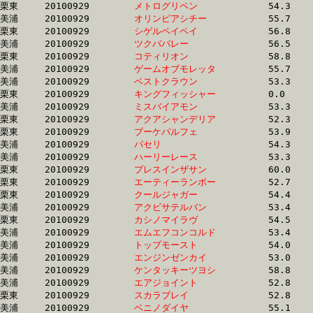
栗東	20100929	
メトログリペン　　
		54.3	-	39.1	-	25.9	-	13.2

美浦	20100929	
オリンピアシチー　
		55.7	-	41.2	-	27.1	-	13.2

栗東	20100929	
シゲルペイペイ　　
		56.8	-	41.6	-	27.4	-	13.2

美浦	20100929	
ツクババレー　　　
		56.5	-	40.8	-	26.8	-	13.2

栗東	20100929	
コティリオン　　　
		58.8	-	41.4	-	26.9	-	13.3

美浦	20100929	
ゲームオブモレッタ
		55.7	-	40.7	-	26.9	-	13.3

美浦	20100929	
ベストクラウン　　
		53.3	-	39.0	-	26.2	-	13.3

栗東	20100929	
キングフィッシャー
		0.0	-	38.0	-	25.6	-	13.3

美浦	20100929	
ミスバイアモン　　
		53.3	-	39.0	-	26.1	-	13.3

栗東	20100929	
アクアシャンデリア
		52.3	-	38.7	-	25.8	-	13.3

栗東	20100929	
ブーケパルフェ　　
		53.9	-	39.2	-	25.9	-	13.3

美浦	20100929	
パセリ　　　　　　
		54.3	-	39.8	-	26.1	-	13.3

美浦	20100929	
ハーリーレース　　
		53.3	-	38.9	-	26.1	-	13.3

栗東	20100929	
プレスインザサン　
		60.0	-	42.2	-	26.8	-	13.3

栗東	20100929	
エーティーランボー
		52.7	-	39.1	-	0.0	-	13.3

栗東	20100929	
クールジャガー　　
		54.4	-	39.5	-	25.8	-	13.3

美浦	20100929	
アクビサテルバン　
		53.4	-	38.7	-	25.6	-	13.3

栗東	20100929	
カシノマイラヴ　　
		54.5	-	40.6	-	26.5	-	13.3

美浦	20100929	
エムエフコンコルド
		53.4	-	39.1	-	25.9	-	13.3

美浦	20100929	
トップモースト　　
		54.0	-	39.3	-	26.2	-	13.3

美浦	20100929	
エンジンゼンカイ　
		53.0	-	38.2	-	25.5	-	13.3

美浦	20100929	
ケンタッキーツヨシ
		58.8	-	42.7	-	27.7	-	13.3

美浦	20100929	
エアジョイント　　
		52.8	-	39.2	-	26.3	-	13.3

栗東	20100929	
スカラブレイ　　　
		52.8	-	38.5	-	25.6	-	13.4

美浦	20100929	
ベニノダイヤ　　　
		55.1	-	40.1	-	26.7	-	13.4
