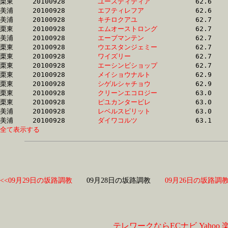
栗東	20100928	
ユースティティア　
		62.6	-	45.8	-	30.1	-	14.9

美浦	20100928	
エフティレフア　　
		62.6	-	47.8	-	32.0	-	15.5

美浦	20100928	
キチロクアユ　　　
		62.7	-	46.5	-	30.9	-	15.4

栗東	20100928	
エムオーストロング
		62.7	-	48.0	-	32.8	-	16.2

美浦	20100928	
エーブマンテン　　
		62.7	-	46.5	-	30.9	-	15.7

栗東	20100928	
ウエスタンジェミー
		62.7	-	44.6	-	29.8	-	15.2

栗東	20100928	
ワイズリー　　　　
		62.7	-	47.2	-	31.6	-	16.0

栗東	20100928	
エーシンビショップ
		62.7	-	46.4	-	30.7	-	15.2

栗東	20100928	
メイショウナルト　
		62.9	-	46.0	-	30.3	-	14.8

栗東	20100928	
シゲルシャチョウ　
		62.9	-	47.6	-	31.9	-	16.4

栗東	20100928	
クリーンエコロジー
		63.0	-	46.4	-	30.5	-	15.1

栗東	20100928	
ピユカンタービレ　
		63.0	-	0.0	-	31.5	-	15.9

美浦	20100928	
レベルスピリット　
		63.0	-	47.0	-	31.6	-	15.9

美浦	20100928	
ダイワコルツ　　　
全て表示する
<<09月29日の坂路調教
09月28日の坂路調教
09月26日の坂路調教
テレワークならECナビ
Yahoo