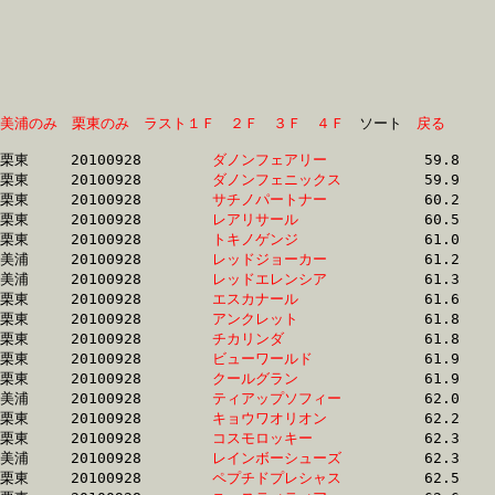
美浦のみ
栗東のみ
ラスト１Ｆ
２Ｆ
３Ｆ
４Ｆ
　ソート　
戻る
栗東	20100928	
ダノンフェアリー　
		59.8	-	44.2	-	29.5	-	15.0

栗東	20100928	
ダノンフェニックス
		59.9	-	44.3	-	29.5	-	15.0

栗東	20100928	
サチノパートナー　
		60.2	-	44.4	-	29.5	-	14.7

栗東	20100928	
レアリサール　　　
		60.5	-	45.5	-	30.9	-	15.2

栗東	20100928	
トキノゲンジ　　　
		61.0	-	46.0	-	31.5	-	16.6

美浦	20100928	
レッドジョーカー　
		61.2	-	46.1	-	30.7	-	15.8

美浦	20100928	
レッドエレンシア　
		61.3	-	46.2	-	31.3	-	15.9

栗東	20100928	
エスカナール　　　
		61.6	-	45.3	-	29.7	-	14.7

栗東	20100928	
アンクレット　　　
		61.8	-	46.0	-	30.8	-	15.5

栗東	20100928	
チカリンダ　　　　
		61.8	-	46.0	-	30.8	-	15.5

栗東	20100928	
ビューワールド　　
		61.9	-	46.3	-	31.1	-	15.6

栗東	20100928	
クールグラン　　　
		61.9	-	47.1	-	31.9	-	15.9

美浦	20100928	
ティアップソフィー
		62.0	-	46.7	-	31.5	-	15.5

栗東	20100928	
キョウワオリオン　
		62.2	-	46.2	-	31.3	-	15.9

栗東	20100928	
コスモロッキー　　
		62.3	-	46.4	-	31.0	-	15.7

美浦	20100928	
レインボーシューズ
		62.3	-	47.1	-	31.8	-	15.8

栗東	20100928	
ペプチドプレシャス
		62.5	-	47.6	-	32.1	-	15.9
