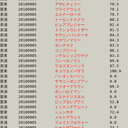
栗東	20100905	
アサヒチェリー　　
		79.5	-	59.3	-	40.0	-	19.8

栗東	20100905	
フライアウェイ　　
		79.1	-	59.3	-	39.4	-	19.6

美浦	20100905	
エステーローズ　　
		79.7	-	59.6	-	40.0	-	20.0

美浦	20100905	
トーセンナスクラ　
		80.2	-	60.3	-	40.6	-	20.0

美浦	20100905	
ピュアプレジャー　
		82.4	-	60.9	-	40.7	-	20.5

美浦	20100905	
トウショウレイザー
		81.5	-	61.0	-	40.5	-	20.1

美浦	20100905	
ヤマニンパンケーキ
		84.3	-	61.6	-	40.9	-	21.1

美浦	20100905	
ケガワノマリー　　
		84.3	-	61.8	-	40.9	-	21.2

栗東	20100905	
ダンテスク　　　　
		83.5	-	62.2	-	42.0	-	21.3

美浦	20100905	
コンプリート　　　
		88.1	-	63.3	-	40.5	-	18.9

栗東	20100905	
シゲルシッコウヤク
		83.3	-	63.3	-	43.0	-	21.7

美浦	20100905	
コンペキノウミ　　
		89.6	-	64.5	-	41.6	-	19.9

美浦	20100905	
ウエスタンベッラ　
		87.5	-	65.5	-	44.3	-	22.1

栗東	20100905	
キョウエイバサラ　
		100.9	-	77.6	-	54.1	-	28.2

美浦	20100905	
パシオンルージュ　
		0.0	-	0.0	-	0.0	-	0.0

栗東	20100905	
ヤマニンボンプアン
		0.0	-	0.0	-	0.0	-	0.0

美浦	20100905	
ケイオークラウン　
		69.3	-	0.0	-	32.8	-	15.6

美浦	20100905	
ボンバルドマン　　
		0.0	-	0.0	-	25.1	-	12.8

栗東	20100905	
ピエナクリスタル　
		0.0	-	0.0	-	0.0	-	0.0

栗東	20100905	
ビップセレブアイ　
		52.8	-	0.0	-	24.8	-	12.2

美浦	20100905	
トミケンデアムート
		0.0	-	0.0	-	0.0	-	0.0

栗東	20100905	
シュンサチ　　　　
		72.4	-	0.0	-	36.2	-	18.0

美浦	20100905	
メルトアウェイ　　
		0.0	-	0.0	-	0.0	-	0.0

美浦	20100905	
フェイトフルウォー
		0.0	-	0.0	-	0.0	-	0.0

美浦	20100905	
ヒールザワールド　