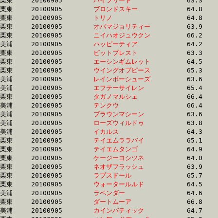
栗東	20100905	
ハイフリート　　　
		63.3	-	47.0	-	31.9	-	16.5

栗東	20100905	
ブロンドスキー　　
		64.8	-	47.2	-	31.1	-	15.8

栗東	20100905	
トリノ　　　　　　
		64.8	-	47.2	-	31.0	-	15.8

栗東	20100905	
オバマジョリティー
		63.9	-	47.3	-	31.6	-	15.9

栗東	20100905	
ニイハオジュウクン
		66.2	-	47.3	-	32.0	-	16.3

美浦	20100905	
ハッピーティア　　
		64.2	-	47.4	-	30.9	-	14.6

栗東	20100905	
ビットプレスト　　
		63.3	-	47.4	-	32.0	-	15.9

栗東	20100905	
エーシンギムレット
		64.5	-	47.5	-	31.2	-	15.5

栗東	20100905	
ウイングオブピース
		65.3	-	47.5	-	31.1	-	15.4

美浦	20100905	
レインボーシューズ
		63.6	-	47.6	-	32.8	-	16.8

美浦	20100905	
エフテーサイレン　
		65.4	-	47.6	-	30.4	-	14.9

栗東	20100905	
タガノマルシェ　　
		66.4	-	47.6	-	29.7	-	14.2

美浦	20100905	
テンクウ　　　　　
		66.4	-	47.6	-	30.8	-	15.3

美浦	20100905	
ブラウンマシーン　
		63.6	-	47.7	-	32.2	-	16.6

美浦	20100905	
ローズウィルドゥ　
		63.8	-	47.8	-	31.7	-	15.8

美浦	20100905	
イカルス　　　　　
		64.3	-	47.8	-	32.2	-	16.3

栗東	20100905	
テイエムララバイ　
		65.1	-	47.8	-	31.5	-	15.3

栗東	20100905	
テイエムタンゴ　　
		64.9	-	47.8	-	31.5	-	15.3

栗東	20100905	
ケージーヨシツネ　
		64.0	-	47.8	-	32.6	-	16.3

栗東	20100905	
ネオザフラッシュ　
		63.9	-	47.9	-	32.4	-	16.8

栗東	20100905	
ラプスドール　　　
		65.7	-	48.0	-	31.3	-	15.3

栗東	20100905	
ウォータールルド　
		64.5	-	48.0	-	31.7	-	15.7

美浦	20100905	
ラベンダー　　　　
		64.6	-	48.1	-	32.2	-	16.2

栗東	20100905	
ダートムーア　　　
		66.8	-	48.2	-	31.1	-	15.0

美浦	20100905	
カインバティック　
		64.7	-	48.2	-	32.5	-	16.4
