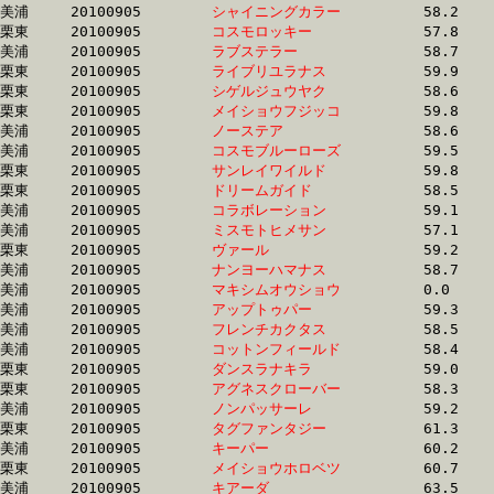
美浦	20100905	
シャイニングカラー
		58.2	-	43.2	-	28.4	-	13.7

栗東	20100905	
コスモロッキー　　
		57.8	-	43.3	-	29.0	-	14.6

美浦	20100905	
ラブステラー　　　
		58.7	-	43.3	-	28.9	-	14.3

栗東	20100905	
ライブリユラナス　
		59.9	-	43.3	-	28.1	-	14.0

栗東	20100905	
シゲルジュウヤク　
		58.6	-	43.4	-	28.3	-	13.9

栗東	20100905	
メイショウフジッコ
		59.8	-	43.4	-	28.4	-	13.9

美浦	20100905	
ノーステア　　　　
		58.6	-	43.5	-	29.1	-	15.0

美浦	20100905	
コスモブルーローズ
		59.5	-	43.6	-	28.2	-	12.9

栗東	20100905	
サンレイワイルド　
		59.8	-	43.6	-	28.6	-	14.1

栗東	20100905	
ドリームガイド　　
		58.5	-	43.6	-	28.9	-	14.7

美浦	20100905	
コラボレーション　
		59.1	-	43.6	-	28.7	-	14.4

美浦	20100905	
ミスモトヒメサン　
		57.1	-	43.6	-	29.5	-	15.1

栗東	20100905	
ヴァール　　　　　
		59.2	-	43.7	-	29.6	-	15.4

美浦	20100905	
ナンヨーハマナス　
		58.7	-	43.7	-	28.9	-	14.1

美浦	20100905	
マキシムオウショウ
		0.0	-	43.7	-	28.9	-	15.2

美浦	20100905	
アップトゥパー　　
		59.3	-	43.8	-	29.0	-	14.5

美浦	20100905	
フレンチカクタス　
		58.5	-	43.8	-	29.4	-	14.4

美浦	20100905	
コットンフィールド
		58.4	-	43.8	-	29.4	-	14.9

栗東	20100905	
ダンスラナキラ　　
		59.0	-	43.9	-	28.8	-	14.1

栗東	20100905	
アグネスクローバー
		58.3	-	43.9	-	29.6	-	14.9

美浦	20100905	
ノンパッサーレ　　
		59.2	-	43.9	-	28.8	-	14.0

栗東	20100905	
タグファンタジー　
		61.3	-	44.0	-	27.7	-	13.9

美浦	20100905	
キーパー　　　　　
		60.2	-	44.0	-	28.7	-	14.1

栗東	20100905	
メイショウホロベツ
		60.7	-	44.0	-	29.5	-	15.1

美浦	20100905	
キアーダ　　　　　
		63.5	-	44.1	-	28.9	-	14.4
