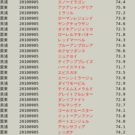
美浦	20100905	
スノードラゴン　　
		74.4	-	54.2	-	36.5	-	18.5

栗東	20100905	
アクアシャンデリア
		75.9	-	54.2	-	35.0	-	17.2

美浦	20100905	
ミラソル　　　　　
		72.2	-	54.2	-	36.3	-	18.3

栗東	20100905	
ローマンレジェンド
		73.0	-	54.3	-	36.5	-	18.4

美浦	20100905	
ヤングチョウサン　
		74.6	-	54.3	-	35.5	-	17.1

美浦	20100905	
タイキアンジェリカ
		72.5	-	54.3	-	36.6	-	18.4

栗東	20100905	
ローレルマキバオー
		71.8	-	54.3	-	36.8	-	19.0

栗東	20100905	
レッドマーベル　　
		74.3	-	54.4	-	35.5	-	18.0

美浦	20100905	
ブルーアンブロシア
		73.6	-	54.4	-	36.3	-	18.6

栗東	20100905	
ホクセツダンス　　
		76.6	-	54.5	-	34.9	-	16.6

美浦	20100905	
ジュクセイ　　　　
		73.3	-	54.5	-	36.3	-	18.6

美浦	20100905	
ティアップブレイズ
		73.9	-	54.6	-	36.1	-	18.4

栗東	20100905	
ハーイスマイル　　
		71.7	-	54.6	-	36.9	-	18.9

栗東	20100905	
エビスガオ　　　　
		73.5	-	54.7	-	36.1	-	17.6

栗東	20100905	
エーシンミラージュ
		73.9	-	54.7	-	36.1	-	17.8

美浦	20100905	
ダイワモービル　　
		72.9	-	54.8	-	36.8	-	18.5

栗東	20100905	
テイエムエメラルド
		74.0	-	54.9	-	36.2	-	17.9

美浦	20100905	
グレイトフルレター
		73.9	-	54.9	-	37.0	-	18.5

栗東	20100905	
ダンツファイト　　
		72.8	-	54.9	-	36.8	-	18.4

美浦	20100905	
デルマシヴァ　　　
		72.7	-	54.9	-	36.3	-	17.7

栗東	20100905	
ゴールドルースター
		74.1	-	54.9	-	35.5	-	18.5

美浦	20100905	
イットーアンファン
		73.8	-	54.9	-	37.1	-	18.9

栗東	20100905	
ポートエンジェル　
		74.0	-	54.9	-	36.3	-	17.9

美浦	20100905	
アカシサフィア　　
		74.1	-	54.9	-	36.9	-	18.6

栗東	20100905	
シッポナ　　　　　
		74.2	-	55.0	-	36.8	-	18.0
