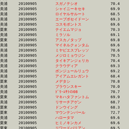
美浦	20100905	
スガノテシオ　　　
		70.4	-	51.7	-	34.3	-	17.3

美浦	20100905	
シャイニーキセキ　
		69.9	-	51.7	-	34.3	-	16.6

美浦	20100905	
ロイヤルサルート　
		68.5	-	51.7	-	35.2	-	18.2

美浦	20100905	
エーブポセイドーン
		69.3	-	51.7	-	34.5	-	17.2

美浦	20100905	
コスモポントス　　
		69.6	-	51.7	-	35.1	-	18.1

栗東	20100905	
テイエムマジョ　　
		70.3	-	51.8	-	34.3	-	17.0

美浦	20100905	
ミラソル　　　　　
		69.1	-	51.8	-	34.6	-	17.0

栗東	20100905	
アスカノタップ　　
		69.8	-	51.8	-	34.6	-	17.2

美浦	20100905	
マイネルクォンタム
		69.6	-	51.8	-	34.8	-	17.7

美浦	20100905	
ミヤビエスプレッソ
		70.6	-	51.9	-	34.5	-	17.3

美浦	20100905	
メジロミョウジン　
		70.5	-	51.9	-	34.5	-	17.2

美浦	20100905	
タイキアンジェリカ
		70.4	-	51.9	-	34.9	-	17.6

美浦	20100905	
クラウディア　　　
		69.3	-	51.9	-	34.7	-	17.6

美浦	20100905	
ボンジュールリュウ
		69.2	-	51.9	-	35.2	-	17.9

美浦	20100905	
アイアムエレガント
		68.4	-	52.0	-	34.6	-	16.9

栗東	20100905	
メデタシ　　　　　
		70.8	-	52.0	-	34.6	-	17.0

美浦	20100905	
ブラウンスキー　　
		70.0	-	52.0	-	35.3	-	18.0

美浦	20100905	
ﾄﾞﾘｰﾑｻﾗの08　　　
		70.7	-	52.0	-	34.9	-	17.8

栗東	20100905	
マキハタファントム
		69.9	-	52.0	-	35.0	-	18.0

美浦	20100905	
リサーチアゲン　　
		68.7	-	52.0	-	35.5	-	18.4

栗東	20100905	
ドンウイング　　　
		68.3	-	52.0	-	34.6	-	17.0

栗東	20100905	
マウンテンパール　
		72.7	-	52.0	-	33.8	-	16.1

美浦	20100905	
ハロータマ　　　　
		69.6	-	52.0	-	34.9	-	17.6

栗東	20100905	
ヒミノキンカメ　　
		69.6	-	52.0	-	35.6	-	18.0

栗東	20100905	
リワードバリアン　
		69.5	-	52.1	-	35.3	-	17.9
