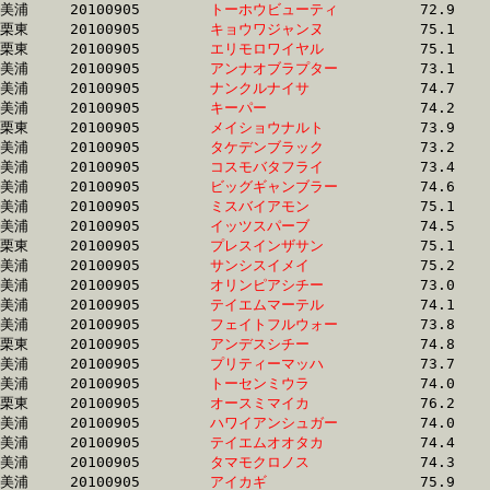
美浦	20100905	
トーホウビューティ
		72.9	-	55.0	-	37.3	-	19.3

栗東	20100905	
キョウワジャンヌ　
		75.1	-	55.0	-	36.2	-	17.9

栗東	20100905	
エリモロワイヤル　
		75.1	-	55.0	-	36.2	-	17.9

美浦	20100905	
アンナオブラプター
		73.1	-	55.0	-	37.3	-	18.7

美浦	20100905	
ナンクルナイサ　　
		74.7	-	55.0	-	36.7	-	18.9

美浦	20100905	
キーパー　　　　　
		74.2	-	55.1	-	36.8	-	18.3

栗東	20100905	
メイショウナルト　
		73.9	-	55.1	-	37.1	-	18.7

美浦	20100905	
タケデンブラック　
		73.2	-	55.2	-	37.2	-	18.7

美浦	20100905	
コスモバタフライ　
		73.4	-	55.2	-	37.2	-	18.9

美浦	20100905	
ビッグギャンブラー
		74.6	-	55.2	-	36.9	-	18.5

美浦	20100905	
ミスバイアモン　　
		75.1	-	55.2	-	37.0	-	18.9

美浦	20100905	
イッツスパーブ　　
		74.5	-	55.3	-	36.9	-	18.6

栗東	20100905	
プレスインザサン　
		75.1	-	55.3	-	37.8	-	19.3

美浦	20100905	
サンシスイメイ　　
		75.2	-	55.4	-	36.9	-	18.5

美浦	20100905	
オリンピアシチー　
		73.0	-	55.4	-	37.7	-	19.2

美浦	20100905	
テイエムマーテル　
		74.1	-	55.4	-	37.7	-	19.2

美浦	20100905	
フェイトフルウォー
		73.8	-	55.4	-	36.0	-	17.4

栗東	20100905	
アンデスシチー　　
		74.8	-	55.5	-	37.5	-	19.1

美浦	20100905	
プリティーマッハ　
		73.7	-	55.5	-	37.9	-	19.5

美浦	20100905	
トーセンミウラ　　
		74.0	-	55.7	-	37.5	-	19.1

栗東	20100905	
オースミマイカ　　
		76.2	-	55.7	-	37.1	-	18.2

美浦	20100905	
ハワイアンシュガー
		74.0	-	55.8	-	38.4	-	19.3

美浦	20100905	
テイエムオオタカ　
		74.4	-	55.8	-	37.6	-	19.2

美浦	20100905	
タマモクロノス　　
		74.3	-	55.9	-	38.6	-	21.0

美浦	20100905	
アイカギ　　　　　
		75.9	-	56.0	-	37.5	-	19.0
