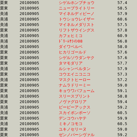
栗東	20100905	
シゲルホンブチョウ
		57.4	-	42.2	-	27.8	-	13.9

栗東	20100905	
ニューブライトリー
		58.5	-	42.3	-	27.6	-	13.8

美浦	20100905	
マイネルディビーノ
		57.9	-	42.3	-	27.6	-	13.6

美浦	20100905	
トウショウレイザー
		60.6	-	42.3	-	28.1	-	14.1

美浦	20100905	
マイネルメダリスト
		57.5	-	42.4	-	28.5	-	14.5

栗東	20100905	
リフトザウイングス
		57.8	-	42.5	-	28.0	-	14.0

美浦	20100905	
カフェヒミコ　　　
		60.9	-	42.6	-	27.8	-	13.8

美浦	20100905	
ﾄﾞﾘｰﾑｻﾗの08　　　
		56.8	-	42.6	-	29.0	-	15.3

美浦	20100905	
ダイワベルベ　　　
		58.0	-	42.6	-	27.6	-	13.4

栗東	20100905	
ヒカリゴールド　　
		57.6	-	42.6	-	27.8	-	13.8

栗東	20100905	
シゲルソウダンヤク
		57.6	-	42.6	-	28.3	-	14.4

栗東	20100905	
タマモダリア　　　
		57.7	-	42.7	-	28.4	-	14.3

美浦	20100905	
ルシャンベルタン　
		57.9	-	42.8	-	28.8	-	14.8

栗東	20100905	
コウエイニコニコ　
		57.3	-	42.8	-	28.5	-	15.3

美浦	20100905	
マスクトヒーロー　
		57.2	-	42.9	-	28.8	-	14.6

栗東	20100905	
ナムラドリーミー　
		59.0	-	42.9	-	28.5	-	14.0

栗東	20100905	
キョウワパフューム
		59.1	-	42.9	-	28.5	-	14.1

美浦	20100905	
スリースプリント　
		58.8	-	43.0	-	28.2	-	13.9

栗東	20100905	
ノヴァグロリア　　
		59.4	-	43.1	-	28.2	-	14.2

美浦	20100905	
ビービーアックス　
		59.2	-	43.1	-	28.3	-	14.6

美浦	20100905	
スカイポンポーソ　
		60.5	-	43.1	-	28.0	-	14.0

栗東	20100905	
デンコウハヤテ　　
		59.9	-	43.1	-	28.0	-	13.9

美浦	20100905	
ミキノコモコ　　　
		60.5	-	43.1	-	28.1	-	14.1

栗東	20100905	
ユキノセリーヌ　　
		59.0	-	43.2	-	29.0	-	14.7

栗東	20100905	
ゼンノパーシヴァル
		59.2	-	43.2	-	28.3	-	14.2
