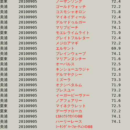
栗東	20100905	
ノーザンソング　　
		72.4	-	53.8	-	35.9	-	17.7

美浦	20100905	
ゴールドウォッチ　
		72.2	-	53.8	-	36.8	-	19.1

美浦	20100905	
コスモシャオロン　
		71.8	-	53.8	-	36.2	-	18.3

美浦	20100905	
マイネイディール　
		72.4	-	53.8	-	36.2	-	17.5

美浦	20100905	
デルマドゥルガー　
		73.5	-	53.8	-	35.1	-	17.4

美浦	20100905	
マリブビーチ　　　
		74.1	-	53.8	-	35.2	-	17.5

栗東	20100905	
モエレライムライト
		71.9	-	53.8	-	35.8	-	18.0

美浦	20100905	
グレイトフルレター
		72.4	-	53.8	-	35.2	-	17.0

美浦	20100905	
メジロアマギ　　　
		72.2	-	53.8	-	35.4	-	17.8

美浦	20100905	
エルサント　　　　
		69.9	-	53.9	-	36.9	-	18.8

美浦	20100905	
ブレインウェーブ　
		74.1	-	53.9	-	35.2	-	17.5

栗東	20100905	
マリアンヌシチー　
		71.6	-	53.9	-	36.1	-	18.3

美浦	20100905	
オーパルス　　　　
		72.5	-	53.9	-	36.3	-	17.8

美浦	20100905	
キンショーユウジャ
		71.4	-	53.9	-	37.5	-	19.6

美浦	20100905	
デルマヤクシー　　
		72.3	-	54.0	-	35.6	-	17.9

美浦	20100905	
ミズーラ　　　　　
		73.3	-	54.0	-	35.1	-	17.5

美浦	20100905	
オクシペタルム　　
		71.9	-	54.0	-	36.0	-	17.9

美浦	20100905	
ブレスユー　　　　
		73.2	-	54.0	-	34.9	-	17.0

美浦	20100905	
イーガービーヴァー
		72.8	-	54.1	-	35.9	-	17.4

美浦	20100905	
ノアフェアリー　　
		71.6	-	54.1	-	36.6	-	19.0

栗東	20100905	
マイネクラレット　
		72.5	-	54.1	-	36.4	-	18.5

栗東	20100905	
デーヴァローカ　　
		72.2	-	54.1	-	36.1	-	18.3

美浦	20100905	
ﾋｶﾙﾕｳﾄｳｾｲの08　　
		74.1	-	54.1	-	35.7	-	18.0

美浦	20100905	
ハーリーレース　　
		74.1	-	54.2	-	35.6	-	17.8

美浦	20100905	
ｼｰｷﾝｸﾞﾊｰﾌｫｰﾁｭﾝの08
		72.4	-	54.2	-	36.5	-	17.9
