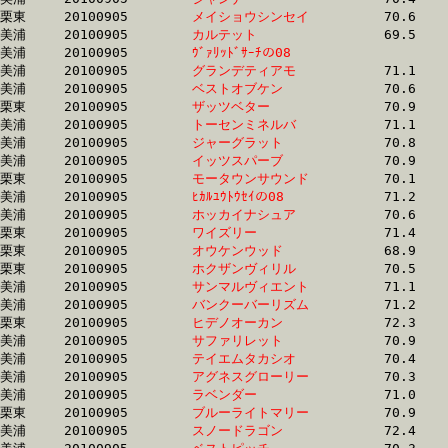
栗東	20100905	
メイショウシンセイ
		70.6	-	52.5	-	35.3	-	17.7

美浦	20100905	
カルテット　　　　
		69.5	-	52.5	-	35.6	-	18.1

美浦	20100905	
ｳﾞｧﾘｯﾄﾞｻｰﾁの08　　
		68.9	-	52.5	-	35.9	-	18.4

美浦	20100905	
グランデティアモ　
		71.1	-	52.5	-	34.4	-	16.9

美浦	20100905	
ベストオブケン　　
		70.6	-	52.6	-	35.1	-	17.3

栗東	20100905	
ザッツベター　　　
		70.9	-	52.6	-	35.4	-	17.9

美浦	20100905	
トーセンミネルバ　
		71.1	-	52.6	-	34.9	-	17.1

美浦	20100905	
ジャーグラット　　
		70.8	-	52.6	-	34.7	-	17.3

美浦	20100905	
イッツスパーブ　　
		70.9	-	52.6	-	35.3	-	17.8

栗東	20100905	
モータウンサウンド
		70.1	-	52.6	-	35.6	-	18.1

美浦	20100905	
ﾋｶﾙﾕｳﾄｳｾｲの08　　
		71.2	-	52.6	-	34.5	-	17.1

美浦	20100905	
ホッカイナシュア　
		70.6	-	52.7	-	35.1	-	17.5

栗東	20100905	
ワイズリー　　　　
		71.4	-	52.7	-	35.2	-	18.5

栗東	20100905	
オウケンウッド　　
		68.9	-	52.7	-	35.0	-	17.3

栗東	20100905	
ホクザンヴィリル　
		70.5	-	52.7	-	35.5	-	18.0

美浦	20100905	
サンマルヴィエント
		71.1	-	52.7	-	34.9	-	17.2

美浦	20100905	
バンクーバーリズム
		71.2	-	52.7	-	34.9	-	17.2

栗東	20100905	
ヒデノオーカン　　
		72.3	-	52.8	-	35.4	-	18.6

美浦	20100905	
サファリレット　　
		70.9	-	52.8	-	35.9	-	18.6

美浦	20100905	
テイエムタカシオ　
		70.4	-	52.8	-	35.5	-	17.9

美浦	20100905	
アグネスグローリー
		70.3	-	52.8	-	35.2	-	17.3

美浦	20100905	
ラベンダー　　　　
		71.0	-	52.8	-	35.7	-	17.8

栗東	20100905	
ブルーライトマリー
		70.9	-	52.8	-	35.2	-	18.1

美浦	20100905	
スノードラゴン　　
		72.4	-	52.8	-	34.6	-	17.2
