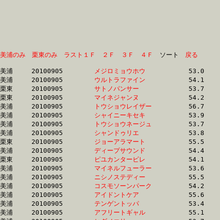
美浦のみ
栗東のみ
ラスト１Ｆ
２Ｆ
３Ｆ
４Ｆ
　ソート　
戻る
美浦	20100905	
メジロミョウホウ　
		53.0	-	38.3	-	25.1	-	12.5

美浦	20100905	
ウルトラファイン　
		54.1	-	38.5	-	25.4	-	13.0

栗東	20100905	
サトノパンサー　　
		53.7	-	38.7	-	25.3	-	12.3

栗東	20100905	
マイネジャンヌ　　
		54.2	-	38.9	-	25.4	-	12.8

美浦	20100905	
トウショウレイザー
		56.7	-	39.3	-	25.8	-	12.9

美浦	20100905	
シャイニーキセキ　
		53.9	-	39.3	-	26.4	-	13.6

美浦	20100905	
トウショウネージュ
		53.7	-	39.4	-	25.8	-	12.8

美浦	20100905	
シャンドゥリエ　　
		53.8	-	39.4	-	26.5	-	13.7

栗東	20100905	
ジョーアラマート　
		55.5	-	39.5	-	25.6	-	12.8

美浦	20100905	
ディープサウンド　
		54.4	-	39.5	-	26.2	-	13.2

栗東	20100905	
ピユカンタービレ　
		54.1	-	39.5	-	26.2	-	13.2

美浦	20100905	
マイネルフューラー
		53.6	-	39.6	-	26.2	-	13.2

美浦	20100905	
ニシノステディー　
		55.5	-	39.6	-	25.8	-	12.8

美浦	20100905	
コスモソーンパーク
		54.2	-	39.6	-	25.7	-	12.7

美浦	20100905	
アイドントケア　　
		55.6	-	39.7	-	26.2	-	13.2

美浦	20100905	
テンゲントッパ　　
		53.4	-	39.7	-	25.5	-	12.6

美浦	20100905	
アフリートギャル　
		55.1	-	39.8	-	26.5	-	13.9
