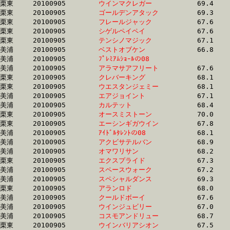
栗東	20100905	
ウインマクレガー　
		69.4	-	49.8	-	32.7	-	16.1

栗東	20100905	
ゴールデンアタック
		69.3	-	49.8	-	32.7	-	16.1

栗東	20100905	
フレールジャック　
		67.6	-	49.8	-	32.6	-	15.5

栗東	20100905	
シゲルペイペイ　　
		67.6	-	49.8	-	33.2	-	16.8

栗東	20100905	
テンシノマジック　
		67.1	-	50.0	-	32.5	-	15.9

美浦	20100905	
ベストオブケン　　
		66.8	-	50.0	-	33.3	-	16.6

美浦	20100905	
ﾌﾟﾚﾐｱﾑｼｮｰﾙの08　　
		68.0	-	50.0	-	33.4	-	16.5

美浦	20100905	
アラマサアフリート
		67.6	-	50.0	-	33.3	-	16.3

栗東	20100905	
クレバーキング　　
		68.1	-	50.0	-	32.9	-	16.6

栗東	20100905	
ウエスタンジェミー
		68.1	-	50.1	-	32.9	-	16.6

美浦	20100905	
エアジョイント　　
		67.1	-	50.1	-	33.9	-	16.9

美浦	20100905	
カルテット　　　　
		68.4	-	50.2	-	33.5	-	17.1

栗東	20100905	
オースミストーン　
		70.0	-	50.2	-	32.7	-	17.0

栗東	20100905	
エーシンギガウイン
		67.8	-	50.2	-	33.3	-	16.2

美浦	20100905	
ｱｲﾄﾞﾙﾀﾚﾝﾄの08　　
		68.1	-	50.3	-	33.0	-	16.2

美浦	20100905	
アクビサテルバン　
		68.9	-	50.3	-	33.4	-	16.4

美浦	20100905	
オマワリサン　　　
		68.2	-	50.3	-	33.0	-	16.1

栗東	20100905	
エクスプライド　　
		67.3	-	50.3	-	33.6	-	16.5

美浦	20100905	
スペースウォーク　
		67.2	-	50.3	-	33.8	-	17.2

美浦	20100905	
スペシャルダンス　
		69.3	-	50.3	-	33.6	-	16.8

栗東	20100905	
アランロド　　　　
		68.0	-	50.3	-	33.5	-	17.1

美浦	20100905	
クールドボーイ　　
		67.6	-	50.4	-	33.9	-	16.8

美浦	20100905	
ウインジュビリー　
		67.0	-	50.5	-	34.3	-	17.9

美浦	20100905	
コスモアンドリュー
		68.7	-	50.5	-	33.0	-	16.3

栗東	20100905	
ウインバリアシオン
		67.5	-	50.5	-	33.9	-	16.6
