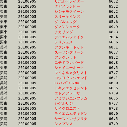
栗東	20100905	
リボルトレイダー　
		66.2	-	49.1	-	33.1	-	16.7

栗東	20100905	
タガノランビー　　
		65.2	-	49.1	-	32.8	-	16.3

栗東	20100905	
シシャモクイーン　
		66.2	-	49.1	-	33.1	-	16.7

美浦	20100905	
スリーケインズ　　
		65.8	-	49.1	-	32.8	-	16.8

栗東	20100905	
ダブルエッグ　　　
		65.6	-	49.1	-	32.6	-	16.5

栗東	20100905	
ダノンシャーク　　
		69.9	-	49.2	-	31.9	-	15.6

栗東	20100905	
チカリンダ　　　　
		68.3	-	49.3	-	32.9	-	16.2

栗東	20100905	
テイエムシェイク　
		70.4	-	49.4	-	30.4	-	13.2

栗東	20100905	
レリシェス　　　　
		66.6	-	49.4	-	33.5	-	17.0

美浦	20100905	
ファンキートット　
		68.1	-	49.4	-	32.4	-	15.7

栗東	20100905	
スーサングリーン　
		66.7	-	49.4	-	31.9	-	15.8

栗東	20100905	
アンクレット　　　
		68.2	-	49.5	-	32.3	-	15.8

栗東	20100905	
ニチドウレパード　
		66.8	-	49.5	-	33.6	-	17.0

栗東	20100905	
シャイニーホーク　
		66.5	-	49.5	-	32.8	-	16.5

美浦	20100905	
マイネルメダリスト
		67.7	-	49.5	-	32.9	-	16.5

美浦	20100905	
コウヨウレジェンド
		66.1	-	49.5	-	33.6	-	17.0

美浦	20100905	
ﾛﾏﾝｽﾚﾃﾞｨｰの08　　
		66.0	-	49.5	-	33.1	-	16.9

美浦	20100905	
トキノエクセレント
		66.5	-	49.6	-	33.0	-	16.3

美浦	20100905	
エドノフレーザ　　
		67.9	-	49.6	-	32.8	-	16.1

美浦	20100905	
アミフジエンブレム
		66.5	-	49.6	-	33.0	-	16.3

栗東	20100905	
シゲルリジ　　　　
		67.7	-	49.6	-	32.7	-	16.5

栗東	20100905	
サイクロニスト　　
		67.3	-	49.7	-	32.7	-	15.9

栗東	20100905	
テイエムムテキドン
		69.0	-	49.7	-	32.7	-	16.6

美浦	20100905	
サーストンサブリナ
		66.5	-	49.7	-	33.1	-	16.9

美浦	20100905	
シノプシス　　　　
		67.9	-	49.7	-	32.8	-	16.2
