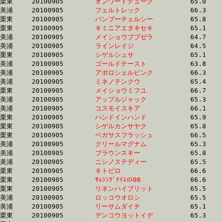
栗東	20100905	
オンワードデューク
		65.0	-	48.3	-	31.8	-	16.0

美浦	20100905	
フェルトレック　　
		66.3	-	48.3	-	32.0	-	16.3

栗東	20100905	
バンブーチェルシー
		65.8	-	48.3	-	31.8	-	15.7

栗東	20100905	
キミニアエタキセキ
		65.1	-	48.4	-	32.5	-	15.8

美浦	20100905	
メイショウブブゼラ
		64.7	-	48.4	-	32.8	-	16.8

美浦	20100905	
ラインレイジ　　　
		64.5	-	48.4	-	31.9	-	15.5

栗東	20100905	
シゲルシュサ　　　
		65.1	-	48.5	-	31.9	-	16.0

美浦	20100905	
ゴールドテースト　
		63.8	-	48.6	-	33.1	-	16.6

美浦	20100905	
アポロシェルピンク
		66.3	-	48.6	-	31.7	-	15.7

美浦	20100905	
ミネノテンクウ　　
		65.4	-	48.6	-	32.0	-	16.0

栗東	20100905	
メイショウミフユ　
		66.7	-	48.6	-	31.9	-	15.9

美浦	20100905	
アップルジャック　
		65.3	-	48.7	-	32.9	-	17.0

美浦	20100905	
コスモイスキア　　
		66.1	-	48.7	-	32.4	-	16.1

栗東	20100905	
ハンドインハンド　
		65.9	-	48.7	-	31.9	-	15.8

栗東	20100905	
シゲルカンサヤク　
		65.8	-	48.8	-	32.2	-	15.6

栗東	20100905	
ペガサスフラッシュ
		66.5	-	48.8	-	32.7	-	16.3

美浦	20100905	
クリールマグナム　
		65.3	-	48.8	-	32.9	-	16.5

美浦	20100905	
ブラウンスキー　　
		65.8	-	48.8	-	32.6	-	16.4

美浦	20100905	
ニシノステディー　
		65.5	-	48.9	-	32.9	-	16.5

栗東	20100905	
キトピロ　　　　　
		66.6	-	48.9	-	32.8	-	17.0

栗東	20100905	
ｻﾑｼﾝｸﾞﾅｲｽの08　　
		66.6	-	48.9	-	32.7	-	17.0

栗東	20100905	
リネンハイブリット
		65.5	-	49.0	-	33.2	-	16.3

美浦	20100905	
ロッコウオロシ　　
		65.5	-	49.0	-	32.6	-	16.7

美浦	20100905	
リーサムダイチ　　
		65.1	-	49.0	-	33.0	-	16.8

栗東	20100905	
デンコウヨットイデ
		65.3	-	49.0	-	33.1	-	16.5
