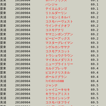
栗東	20100904	
ネバープリンス　　
		69.1	-	50.0	-	32.4	-	16.1

美浦	20100904	
パンジャ　　　　　
		69.1	-	51.3	-	34.1	-	17.3

栗東	20100904	
テイエムタンゴ　　
		69.1	-	50.1	-	32.7	-	15.6

栗東	20100904	
リトルダーリン　　
		69.2	-	50.9	-	33.9	-	17.2

美浦	20100904	
トーセンミネルバ　
		69.2	-	51.6	-	34.4	-	17.3

美浦	20100904	
コスモハーヴェスト
		69.2	-	53.6	-	36.0	-	18.3

栗東	20100904	
ウインテイクオフ　
		69.2	-	50.1	-	32.5	-	16.2

美浦	20100904	
コスモデナリ　　　
		69.2	-	51.1	-	34.0	-	17.4

栗東	20100904	
ヤマニンボンプアン
		69.2	-	51.8	-	34.7	-	17.1

美浦	20100904	
ビービーアックス　
		69.2	-	51.5	-	34.3	-	17.4

栗東	20100904	
マスターグレイマン
		69.3	-	51.7	-	33.8	-	16.7

栗東	20100904	
シゲルカンサヤク　
		69.3	-	52.3	-	35.8	-	18.1

美浦	20100904	
コスモアスコット　
		69.3	-	51.4	-	34.0	-	16.6

美浦	20100904	
トウショウクラウン
		69.3	-	51.2	-	34.3	-	16.8

美浦	20100904	
マイネルメダリスト
		69.3	-	51.4	-	34.3	-	17.6

栗東	20100904	
ニューブライトリー
		69.3	-	51.6	-	34.9	-	17.7

栗東	20100904	
カルドブレッサ　　
		69.4	-	49.5	-	32.2	-	15.6

栗東	20100904	
ピエナクリスタル　
		69.4	-	50.7	-	33.7	-	16.8

美浦	20100904	
ボールドグラン　　
		69.4	-	51.7	-	34.5	-	17.1

美浦	20100904	
ﾌｧｲﾝｶﾌｪの08　　　
		69.4	-	51.7	-	34.2	-	17.4

美浦	20100904	
ジャンナ　　　　　
		69.5	-	51.6	-	34.1	-	17.0

美浦	20100904	
シャイニーキセキ　
		69.5	-	51.7	-	34.2	-	17.0

栗東	20100904	
キラウェアミスト　
		69.5	-	50.7	-	33.4	-	16.4

美浦	20100904	
トウカイシャンテ　
		69.5	-	52.1	-	34.7	-	16.9

美浦	20100904	
コスモバタフライ　
		69.5	-	52.3	-	35.1	-	17.6
