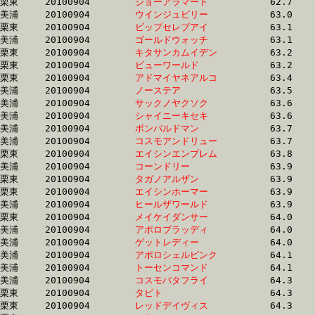
栗東	20100904	
ジョーアラマート　
		62.7	-	46.7	-	30.9	-	15.6

美浦	20100904	
ウインジュビリー　
		63.0	-	46.2	-	30.8	-	15.5

栗東	20100904	
ビップセレブアイ　
		63.1	-	46.4	-	31.1	-	15.8

美浦	20100904	
ゴールドウォッチ　
		63.1	-	47.2	-	32.0	-	16.2

栗東	20100904	
キタサンカムイデン
		63.2	-	46.8	-	30.6	-	14.7

栗東	20100904	
ビューワールド　　
		63.2	-	46.8	-	31.6	-	16.1

栗東	20100904	
アドマイヤネアルコ
		63.4	-	46.8	-	31.1	-	15.5

美浦	20100904	
ノーステア　　　　
		63.5	-	47.9	-	32.1	-	16.2

美浦	20100904	
サックノヤクソク　
		63.6	-	47.6	-	32.2	-	17.1

美浦	20100904	
シャイニーキセキ　
		63.6	-	47.5	-	31.4	-	15.3

美浦	20100904	
ボンバルドマン　　
		63.7	-	47.2	-	31.5	-	15.4

美浦	20100904	
コスモアンドリュー
		63.7	-	47.5	-	31.5	-	16.0

栗東	20100904	
エイシンエンブレム
		63.8	-	47.4	-	31.5	-	16.0

美浦	20100904	
コーンドリー　　　
		63.9	-	48.0	-	32.4	-	16.4

栗東	20100904	
タガノアルザン　　
		63.9	-	46.9	-	31.3	-	15.9

栗東	20100904	
エイシンホーマー　
		63.9	-	46.9	-	31.3	-	15.9

美浦	20100904	
ヒールザワールド　
		63.9	-	48.2	-	32.7	-	16.6

栗東	20100904	
メイケイダンサー　
		64.0	-	46.9	-	31.3	-	15.8

美浦	20100904	
アポロブラッディ　
		64.0	-	46.1	-	29.3	-	14.3

美浦	20100904	
ゲットレディー　　
		64.0	-	47.9	-	32.0	-	16.4

美浦	20100904	
アポロシェルピンク
		64.1	-	46.2	-	29.4	-	14.3

美浦	20100904	
トーセンコマンド　
		64.1	-	47.7	-	31.7	-	15.9

美浦	20100904	
コスモバタフライ　
		64.3	-	47.9	-	32.1	-	16.2

栗東	20100904	
タビト　　　　　　
		64.3	-	48.7	-	33.3	-	17.0

栗東	20100904	
レッドデイヴィス　
		64.3	-	47.3	-	31.9	-	16.5
