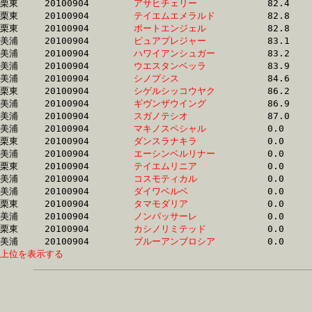
栗東	20100904	
アサヒチェリー　　
		82.4	-	61.4	-	40.6	-	19.8

栗東	20100904	
テイエムエメラルド
		82.8	-	60.6	-	39.0	-	19.0

栗東	20100904	
ポートエンジェル　
		82.8	-	60.6	-	39.0	-	19.1

美浦	20100904	
ピュアプレジャー　
		83.1	-	62.4	-	42.3	-	20.0

美浦	20100904	
ハワイアンシュガー
		83.2	-	61.2	-	40.9	-	20.5

美浦	20100904	
ウエスタンベッラ　
		83.9	-	62.7	-	41.9	-	20.9

美浦	20100904	
シノプシス　　　　
		84.6	-	61.2	-	40.0	-	20.1

栗東	20100904	
シゲルシッコウヤク
		86.2	-	65.3	-	44.5	-	23.3

美浦	20100904	
ギヴンザウイング　
		86.9	-	65.0	-	43.0	-	20.8

美浦	20100904	
スガノテシオ　　　
		87.0	-	65.2	-	43.2	-	20.9

美浦	20100904	
マキノスペシャル　
		0.0	-	0.0	-	0.0	-	0.0

栗東	20100904	
ダンスラナキラ　　
		0.0	-	49.1	-	32.8	-	16.4

美浦	20100904	
エーシンベルリナー
		0.0	-	49.1	-	32.7	-	16.2

栗東	20100904	
テイエムリニア　　
		0.0	-	51.7	-	33.5	-	16.9

美浦	20100904	
コスモティカル　　
		0.0	-	0.0	-	0.0	-	0.0

美浦	20100904	
ダイワベルベ　　　
		0.0	-	0.0	-	0.0	-	0.0

栗東	20100904	
タマモダリア　　　
		0.0	-	57.4	-	39.0	-	19.5

美浦	20100904	
ノンパッサーレ　　
		0.0	-	0.0	-	0.0	-	0.0

栗東	20100904	
カシノリミテッド　
		0.0	-	0.0	-	0.0	-	0.0

美浦	20100904	
ブルーアンブロシア
上位を表示する