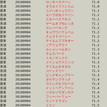
栗東	20100904	
ロッキーラクーン　
		71.0	-	53.9	-	36.6	-	18.5

美浦	20100904	
オウエイファントム
		71.0	-	53.5	-	36.6	-	18.1

栗東	20100904	
ニイハオジュウクン
		71.1	-	51.5	-	34.0	-	17.3

美浦	20100904	
エーブポセイドーン
		71.1	-	53.2	-	35.5	-	18.1

栗東	20100904	
スターペスアキコ　
		71.1	-	52.4	-	35.0	-	17.9

美浦	20100904	
ゲームオブモレッタ
		71.1	-	52.9	-	35.2	-	17.3

栗東	20100904	
クレバーキング　　
		71.2	-	53.2	-	35.6	-	18.0

栗東	20100904	
キョウワパフューム
		71.2	-	52.7	-	34.2	-	16.1

栗東	20100904	
ナムラドリーミー　
		71.2	-	52.6	-	34.2	-	16.1

栗東	20100904	
テイエムフブキオー
		71.2	-	51.6	-	33.5	-	16.7

美浦	20100904	
ノアフェアリー　　
		71.2	-	52.9	-	35.2	-	17.5

美浦	20100904	
ルシャンベルタン　
		71.3	-	53.3	-	36.4	-	18.7

栗東	20100904	
ナムラバーク　　　
		71.3	-	53.0	-	34.9	-	17.2

美浦	20100904	
ミネノテンクウ　　
		71.3	-	53.1	-	35.3	-	17.5

栗東	20100904	
メイショウフジッコ
		71.3	-	52.3	-	34.1	-	16.5

美浦	20100904	
テイエムオオタカ　
		71.3	-	54.2	-	37.2	-	19.1

美浦	20100904	
コーンドリー　　　
		71.3	-	54.0	-	36.2	-	18.3

美浦	20100904	
ビッグギャンブラー
		71.3	-	52.8	-	35.1	-	17.6

美浦	20100904	
タケデンブラック　
		71.4	-	53.2	-	35.3	-	17.5

栗東	20100904	
ウイングオブピース
		71.4	-	52.1	-	34.4	-	16.9

美浦	20100904	
イットーアンファン
		71.4	-	53.8	-	36.0	-	18.5

栗東	20100904	
シゲルソウダンヤク
		71.4	-	52.2	-	35.0	-	17.1

美浦	20100904	
フィーバーフュー　
		71.5	-	53.4	-	35.6	-	17.6

美浦	20100904	
スノードラゴン　　
		71.5	-	52.9	-	35.2	-	17.4

栗東	20100904	
トリノ　　　　　　
		71.5	-	53.3	-	35.6	-	17.9
