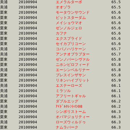
美浦	20100904	
エメラルターボ　　
		65.5	-	48.5	-	32.3	-	16.6

美浦	20100904	
オオゾラ　　　　　
		65.5	-	48.4	-	32.5	-	16.6

栗東	20100904	
モータウンサウンド
		65.6	-	49.4	-	33.2	-	16.9

栗東	20100904	
ビットスターダム　
		65.6	-	51.1	-	36.4	-	19.0

栗東	20100904	
メイショウマオ　　
		65.6	-	48.2	-	31.7	-	15.7

栗東	20100904	
ゼンノルジェロ　　
		65.6	-	48.6	-	32.4	-	15.6

栗東	20100904	
カフナ　　　　　　
		65.6	-	48.5	-	32.4	-	15.5

栗東	20100904	
エクスプライド　　
		65.6	-	49.5	-	33.2	-	16.8

栗東	20100904	
セイカプリコーン　
		65.6	-	49.1	-	33.7	-	17.4

美浦	20100904	
コパノハリケーン　
		65.7	-	48.4	-	31.9	-	15.8

美浦	20100904	
アンナオブラプター
		65.7	-	49.0	-	32.8	-	16.7

栗東	20100904	
ゼンノパーシヴァル
		65.8	-	49.1	-	32.7	-	16.4

栗東	20100904	
ニホンピロフィード
		65.8	-	48.1	-	31.4	-	15.3

美浦	20100904	
エーシンベルリナー
		65.8	-	49.4	-	33.0	-	16.4

栗東	20100904	
プレスインザサン　
		65.8	-	47.9	-	31.3	-	15.3

栗東	20100904	
リネンハイブリット
		65.9	-	48.7	-	32.4	-	16.1

美浦	20100904	
エステーローズ　　
		66.1	-	48.6	-	32.2	-	15.9

美浦	20100904	
ミラソル　　　　　
		66.1	-	49.3	-	32.6	-	16.1

美浦	20100904	
アフリートギャル　
		66.1	-	48.8	-	32.6	-	16.4

栗東	20100904	
ダブルエッグ　　　
		66.2	-	49.8	-	33.8	-	17.4

美浦	20100904	
ｱｲﾄﾞﾙﾀﾚﾝﾄの08　　
		66.2	-	48.8	-	32.5	-	16.1

栗東	20100904	
シンボリストーム　
		66.3	-	47.6	-	32.0	-	15.7

栗東	20100904	
オバマジョリティー
		66.3	-	49.4	-	0.0	-	16.6

美浦	20100904	
ローズウィルドゥ　
		66.3	-	50.0	-	34.1	-	16.2

栗東	20100904	
ナムラバーク　　　
		66.3	-	50.1	-	33.4	-	17.1
