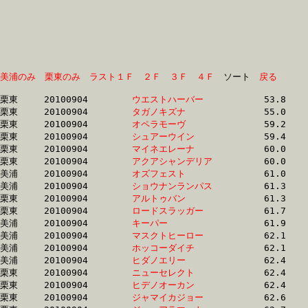
美浦のみ
栗東のみ
ラスト１Ｆ
２Ｆ
３Ｆ
４Ｆ
　ソート　
戻る
栗東	20100904	
ウエストハーバー　
		53.8	-	38.5	-	25.2	-	12.6

栗東	20100904	
タガノキズナ　　　
		55.0	-	40.6	-	26.4	-	12.9

栗東	20100904	
オペラモーヴ　　　
		59.2	-	42.8	-	28.3	-	13.8

栗東	20100904	
シュアーウイン　　
		59.4	-	43.7	-	28.7	-	14.1

栗東	20100904	
マイネエレーナ　　
		60.0	-	43.5	-	28.8	-	14.2

栗東	20100904	
アクアシャンデリア
		60.0	-	44.7	-	30.4	-	15.1

美浦	20100904	
オズフェスト　　　
		61.0	-	45.1	-	30.0	-	14.8

美浦	20100904	
ショウナンランパス
		61.3	-	45.7	-	30.6	-	15.2

栗東	20100904	
アルトゥバン　　　
		61.3	-	45.8	-	31.1	-	15.8

栗東	20100904	
ロードスラッガー　
		61.7	-	45.1	-	29.6	-	14.7

美浦	20100904	
キーパー　　　　　
		61.9	-	45.8	-	30.3	-	14.9

美浦	20100904	
マスクトヒーロー　
		62.1	-	47.3	-	32.2	-	16.0

美浦	20100904	
ホッコーダイチ　　
		62.1	-	45.5	-	29.7	-	14.8

美浦	20100904	
ヒダノエリー　　　
		62.4	-	46.5	-	31.1	-	15.3

栗東	20100904	
ニューセレクト　　
		62.4	-	46.5	-	31.6	-	16.2

栗東	20100904	
ヒデノオーカン　　
		62.4	-	46.4	-	31.6	-	15.9

栗東	20100904	
ジャマイカジョー　
		62.6	-	46.3	-	31.5	-	16.1
