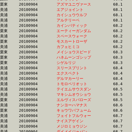
栗東	20100904	
アズマユニヴァース
		68.1	-	51.4	-	34.0	-	17.4

美浦	20100904	
エアジョイント　　
		68.1	-	50.8	-	34.3	-	17.4

美浦	20100904	
カイシュウウルフ　
		68.1	-	50.4	-	33.8	-	17.3

美浦	20100904	
アルテリーベ　　　
		68.1	-	51.0	-	33.9	-	17.3

美浦	20100904	
カインバティック　
		68.2	-	51.5	-	34.8	-	17.8

栗東	20100904	
エーティーガンダム
		68.2	-	51.5	-	34.8	-	17.0

美浦	20100904	
スペースウォーク　
		68.2	-	51.2	-	34.1	-	17.2

栗東	20100904	
モスカートローザ　
		68.2	-	49.7	-	32.8	-	16.6

美浦	20100904	
カフェヒミコ　　　
		68.2	-	50.5	-	33.6	-	16.8

栗東	20100904	
メイショウスピード
		68.3	-	50.0	-	33.0	-	16.6

栗東	20100904	
ハネムーンゴシップ
		68.3	-	48.4	-	31.3	-	14.9

栗東	20100904	
シゲルリジ　　　　
		68.3	-	50.6	-	33.4	-	16.8

美浦	20100904	
スリースプリント　
		68.4	-	51.2	-	34.2	-	16.8

美浦	20100904	
エクスペクト　　　
		68.4	-	51.0	-	33.8	-	16.8

美浦	20100904	
デルマカーリー　　
		68.4	-	51.3	-	34.6	-	18.0

美浦	20100904	
トモロペリオット　
		68.4	-	50.8	-	34.3	-	17.6

美浦	20100904	
テイエムサウスダン
		68.5	-	52.4	-	36.1	-	18.5

美浦	20100904	
マキシムオウショウ
		68.5	-	51.8	-	35.7	-	18.8

栗東	20100904	
エルヴィスバローズ
		68.5	-	49.1	-	32.8	-	16.3

美浦	20100904	
ナンヨーハマナス　
		68.6	-	51.2	-	34.0	-	16.7

栗東	20100904	
キョウワパフューム
		68.6	-	50.7	-	34.1	-	17.0

美浦	20100904	
フェイトフルウォー
		68.7	-	51.0	-	33.0	-	16.8

美浦	20100904	
ナイスアゲイン　　
		68.7	-	51.4	-	34.5	-	17.3

美浦	20100904	
メジロミョウジン　
		68.7	-	50.6	-	34.2	-	17.5

美浦	20100904	
ダイメイジャパン　
		68.7	-	51.2	-	34.1	-	17.3
