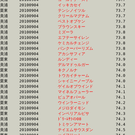
美浦	20100904	
イッキカセイ　　　
		73.7	-	55.3	-	37.2	-	18.8

栗東	20100904	
テンシノイツル　　
		73.7	-	55.7	-	37.3	-	18.1

美浦	20100904	
クリールマグナム　
		73.7	-	55.9	-	38.2	-	19.6

美浦	20100904	
ベストオブケン　　
		73.7	-	55.1	-	36.7	-	18.2

美浦	20100904	
ブラウンスキー　　
		73.8	-	55.7	-	37.9	-	19.3

美浦	20100904	
ミズーラ　　　　　
		73.8	-	55.3	-	36.4	-	18.2

美浦	20100904	
エフテーサイレン　
		73.8	-	54.0	-	35.9	-	17.8

美浦	20100904	
ケミカルチェンジ　
		73.8	-	54.2	-	35.7	-	17.7

美浦	20100904	
バンクーバーリズム
		73.8	-	54.2	-	35.9	-	17.9

美浦	20100904	
アカシサフィア　　
		73.8	-	55.0	-	36.6	-	18.5

栗東	20100904	
ルンディー　　　　
		73.9	-	54.7	-	36.1	-	18.5

美浦	20100904	
デルマドゥルガー　
		74.0	-	54.0	-	35.2	-	17.4

栗東	20100904	
キクノルナ　　　　
		74.0	-	54.0	-	36.4	-	17.6

美浦	20100904	
トウカイチャーム　
		74.0	-	54.2	-	35.7	-	17.7

栗東	20100904	
シャイニーノーブル
		74.0	-	53.7	-	35.6	-	17.8

美浦	20100904	
ゲイルオブウインド
		74.1	-	55.4	-	37.4	-	19.2

美浦	20100904	
マイネルフューラー
		74.1	-	54.0	-	36.4	-	18.7

美浦	20100904	
ピュアオパール　　
		74.1	-	54.6	-	35.6	-	17.4

栗東	20100904	
ウインラーニッド　
		74.2	-	53.7	-	35.6	-	17.9

美浦	20100904	
メジロダイモン　　
		74.3	-	54.4	-	36.0	-	17.5

栗東	20100904	
インペリアルピサ　
		74.3	-	55.7	-	37.6	-	18.5

美浦	20100904	
ﾄﾞﾘｰﾑｻﾗの08　　　
		74.3	-	54.2	-	34.7	-	17.3

美浦	20100904	
トミケンアマート　
		74.4	-	55.0	-	36.2	-	17.5

美浦	20100904	
テイエムサウスダン
		74.5	-	55.9	-	38.0	-	19.5
