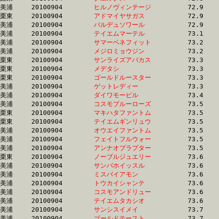
美浦	20100904	
ヒルノヴィンテージ
		72.9	-	56.6	-	39.2	-	19.9

栗東	20100904	
アドマイヤサガス　
		72.9	-	53.8	-	34.9	-	17.2

美浦	20100904	
バルデュソワール　
		72.9	-	53.1	-	33.8	-	17.2

美浦	20100904	
テイエムマーテル　
		73.1	-	55.1	-	37.5	-	19.1

美浦	20100904	
サマーベネフィット
		73.2	-	54.8	-	36.9	-	19.3

美浦	20100904	
メジロミョウジン　
		73.2	-	54.1	-	36.0	-	17.9

栗東	20100904	
サンライズアバカス
		73.3	-	54.6	-	36.6	-	18.1

栗東	20100904	
メデタシ　　　　　
		73.3	-	54.5	-	36.6	-	18.1

栗東	20100904	
ゴールドルースター
		73.3	-	54.3	-	36.4	-	17.9

美浦	20100904	
ゲットレディー　　
		73.3	-	55.2	-	37.1	-	18.5

美浦	20100904	
ダイワモービル　　
		73.4	-	55.1	-	36.9	-	18.5

美浦	20100904	
コスモブルーローズ
		73.5	-	54.1	-	35.6	-	17.2

栗東	20100904	
マキハタファントム
		73.5	-	53.7	-	36.7	-	18.5

栗東	20100904	
テイエムギンリュウ
		73.5	-	53.3	-	34.6	-	17.3

美浦	20100904	
オウエイファントム
		73.5	-	54.9	-	37.1	-	18.3

美浦	20100904	
フェイトフルウォー
		73.5	-	54.3	-	35.9	-	18.0

美浦	20100904	
アンナオブラプター
		73.5	-	55.1	-	37.2	-	18.9

栗東	20100904	
ノーブルジュエリー
		73.6	-	53.2	-	35.6	-	17.6

美浦	20100904	
サンバホイッスル　
		73.6	-	52.8	-	34.8	-	17.0

美浦	20100904	
ミスバイアモン　　
		73.6	-	54.0	-	36.1	-	17.4

美浦	20100904	
トウカイシャンテ　
		73.6	-	55.3	-	37.1	-	18.4

美浦	20100904	
コスモアンドリュー
		73.6	-	55.2	-	37.1	-	18.5

美浦	20100904	
テイエムタカシオ　
		73.6	-	56.9	-	38.8	-	20.3

美浦	20100904	
サンシスイメイ　　
		73.7	-	54.1	-	35.8	-	17.7

美浦	20100904	
ゴールドテースト　
		73.7	-	55.9	-	37.7	-	18.4
