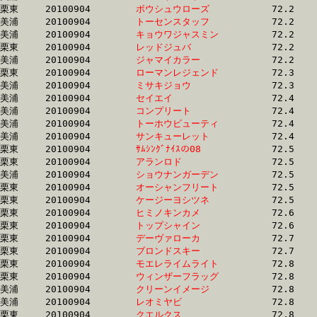
栗東	20100904	
ボウシュウローズ　
		72.2	-	52.9	-	34.6	-	17.0

美浦	20100904	
トーセンスタッフ　
		72.2	-	54.6	-	37.3	-	18.7

美浦	20100904	
キョウワジャスミン
		72.2	-	54.0	-	35.2	-	17.6

栗東	20100904	
レッドジュバ　　　
		72.2	-	52.9	-	35.1	-	17.4

美浦	20100904	
ジャマイカラー　　
		72.2	-	53.0	-	34.6	-	17.0

栗東	20100904	
ローマンレジェンド
		72.3	-	53.1	-	35.2	-	17.7

美浦	20100904	
ミサキジョウ　　　
		72.3	-	53.3	-	35.1	-	17.2

美浦	20100904	
セイエイ　　　　　
		72.4	-	53.1	-	34.6	-	16.9

美浦	20100904	
コンプリート　　　
		72.4	-	52.6	-	35.0	-	17.4

美浦	20100904	
トーホウビューティ
		72.4	-	54.3	-	36.3	-	18.5

美浦	20100904	
サンキューレット　
		72.4	-	54.9	-	37.5	-	19.3

栗東	20100904	
ｻﾑｼﾝｸﾞﾅｲｽの08　　
		72.5	-	54.1	-	36.3	-	18.1

栗東	20100904	
アランロド　　　　
		72.5	-	53.3	-	35.2	-	17.5

美浦	20100904	
ショウナンガーデン
		72.5	-	54.4	-	36.6	-	18.1

栗東	20100904	
オーシャンフリート
		72.5	-	54.2	-	36.3	-	18.1

栗東	20100904	
ケージーヨシツネ　
		72.5	-	54.8	-	36.1	-	17.8

栗東	20100904	
ヒミノキンカメ　　
		72.6	-	54.6	-	36.8	-	18.2

栗東	20100904	
トップシャイン　　
		72.6	-	54.6	-	37.1	-	18.8

栗東	20100904	
デーヴァローカ　　
		72.7	-	53.7	-	35.4	-	17.8

栗東	20100904	
ブロンドスキー　　
		72.7	-	55.0	-	37.5	-	19.1

栗東	20100904	
モエレライムライト
		72.8	-	53.7	-	35.5	-	17.9

栗東	20100904	
ウィンザーフラッグ
		72.8	-	54.7	-	37.2	-	19.1

美浦	20100904	
クリーンイメージ　
		72.8	-	54.5	-	36.7	-	18.8

美浦	20100904	
レオミヤビ　　　　
		72.8	-	54.8	-	36.5	-	18.0

栗東	20100904	
クエルクス　　　　
		72.8	-	52.0	-	33.3	-	16.1
