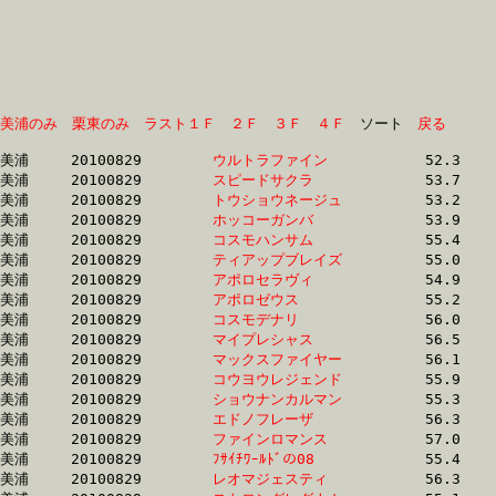
美浦のみ
栗東のみ
ラスト１Ｆ
２Ｆ
３Ｆ
４Ｆ
　ソート　
戻る
美浦	20100829	
ウルトラファイン　
		52.3	-	37.7	-	24.4	-	12.2

美浦	20100829	
スピードサクラ　　
		53.7	-	38.6	-	25.3	-	12.7

美浦	20100829	
トウショウネージュ
		53.2	-	38.9	-	25.4	-	12.7

美浦	20100829	
ホッコーガンバ　　
		53.9	-	39.0	-	24.7	-	11.6

美浦	20100829	
コスモハンサム　　
		55.4	-	39.1	-	25.1	-	12.2

美浦	20100829	
ティアップブレイズ
		55.0	-	39.5	-	25.7	-	12.3

美浦	20100829	
アポロセラヴィ　　
		54.9	-	39.6	-	25.4	-	12.2

美浦	20100829	
アポロゼウス　　　
		55.2	-	39.8	-	25.5	-	12.4

美浦	20100829	
コスモデナリ　　　
		56.0	-	39.9	-	25.8	-	12.8

美浦	20100829	
マイプレシャス　　
		56.5	-	40.1	-	25.6	-	12.4

美浦	20100829	
マックスファイヤー
		56.1	-	40.2	-	25.9	-	12.8

美浦	20100829	
コウヨウレジェンド
		55.9	-	40.2	-	26.2	-	13.2

美浦	20100829	
ショウナンカルマン
		55.3	-	40.4	-	26.3	-	13.2

美浦	20100829	
エドノフレーザ　　
		56.3	-	40.4	-	26.1	-	12.9

美浦	20100829	
ファインロマンス　
		57.0	-	40.6	-	26.0	-	12.9

美浦	20100829	
ﾌｻｲﾁﾜｰﾙﾄﾞの08　　
		55.4	-	40.7	-	26.8	-	13.2

美浦	20100829	
レオマジェスティ　
		56.3	-	40.7	-	26.4	-	13.3
