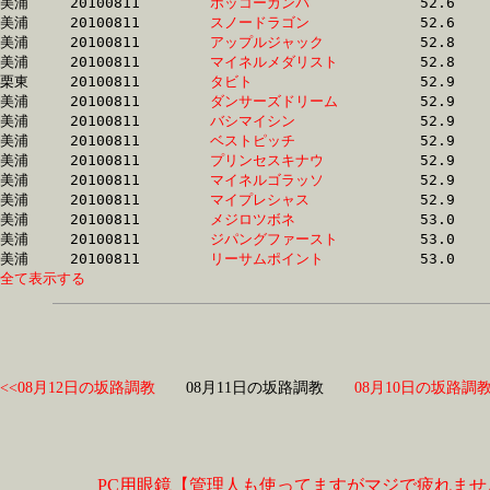
美浦	20100811	
ホッコーガンバ　　
		52.6	-	37.9	-	24.6	-	12.3

美浦	20100811	
スノードラゴン　　
		52.6	-	37.6	-	24.3	-	12.2

美浦	20100811	
アップルジャック　
		52.8	-	38.4	-	25.3	-	12.7

美浦	20100811	
マイネルメダリスト
		52.8	-	37.7	-	24.5	-	12.3

栗東	20100811	
タビト　　　　　　
		52.9	-	38.8	-	25.9	-	13.5

美浦	20100811	
ダンサーズドリーム
		52.9	-	38.4	-	25.3	-	12.5

美浦	20100811	
バシマイシン　　　
		52.9	-	39.3	-	26.4	-	13.8

美浦	20100811	
ベストピッチ　　　
		52.9	-	0.0	-	25.1	-	12.5

美浦	20100811	
プリンセスキナウ　
		52.9	-	39.2	-	26.0	-	13.2

美浦	20100811	
マイネルゴラッソ　
		52.9	-	38.1	-	24.9	-	12.3

美浦	20100811	
マイプレシャス　　
		52.9	-	38.9	-	26.2	-	13.7

美浦	20100811	
メジロツボネ　　　
		53.0	-	38.0	-	24.8	-	12.4

美浦	20100811	
ジパングファースト
		53.0	-	39.1	-	25.5	-	12.3

美浦	20100811	
リーサムポイント　
全て表示する
<<08月12日の坂路調教
08月11日の坂路調教
08月10日の坂路調教
PC用眼鏡【管理人も使ってますがマジで疲れませ