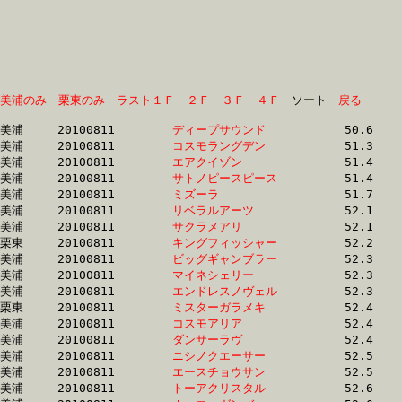
美浦のみ
栗東のみ
ラスト１Ｆ
２Ｆ
３Ｆ
４Ｆ
　ソート　
戻る
美浦	20100811	
ディープサウンド　
		50.6	-	36.8	-	24.8	-	13.0

美浦	20100811	
コスモラングデン　
		51.3	-	36.5	-	24.1	-	12.4

美浦	20100811	
エアクイゾン　　　
		51.4	-	37.9	-	25.4	-	13.0

美浦	20100811	
サトノピースピース
		51.4	-	37.1	-	24.6	-	12.6

美浦	20100811	
ミズーラ　　　　　
		51.7	-	37.8	-	25.3	-	12.9

美浦	20100811	
リベラルアーツ　　
		52.1	-	38.0	-	25.3	-	13.1

美浦	20100811	
サクラメアリ　　　
		52.1	-	38.8	-	26.3	-	13.6

栗東	20100811	
キングフィッシャー
		52.2	-	37.9	-	24.9	-	12.7

美浦	20100811	
ビッグギャンブラー
		52.3	-	38.1	-	25.1	-	12.6

美浦	20100811	
マイネシェリー　　
		52.3	-	38.5	-	25.7	-	13.1

美浦	20100811	
エンドレスノヴェル
		52.3	-	38.2	-	25.6	-	13.3

栗東	20100811	
ミスターガラメキ　
		52.4	-	38.8	-	25.8	-	13.2

美浦	20100811	
コスモアリア　　　
		52.4	-	38.2	-	24.9	-	12.4

美浦	20100811	
ダンサーラヴ　　　
		52.4	-	37.8	-	24.5	-	12.0

美浦	20100811	
ニシノクエーサー　
		52.5	-	38.0	-	24.7	-	12.5

美浦	20100811	
エースチョウサン　
		52.5	-	38.9	-	26.4	-	13.8

美浦	20100811	
トーアクリスタル　
		52.6	-	37.9	-	24.7	-	12.3
