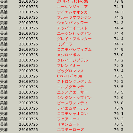
美浦	20100725	
ｽﾌﾟﾘﾝｸﾞｿﾈｯﾄの08　
		73.8	-	53.5	-	35.5	-	18.0

美浦	20100725	
エーシンジュニア　
		74.1	-	55.8	-	37.3	-	18.3

美浦	20100725	
テイエムオオタカ　
		74.3	-	55.3	-	36.9	-	18.7

美浦	20100725	
フルーツマウンテン
		74.3	-	52.4	-	33.6	-	15.6

美浦	20100725	
シャンパンタワー　
		74.3	-	54.5	-	36.1	-	17.6

美浦	20100725	
アッパーイースト　
		74.4	-	54.6	-	36.3	-	17.9

美浦	20100725	
エーシンビッグガン
		74.4	-	55.8	-	37.5	-	18.9

美浦	20100725	
グレイトフルレター
		74.4	-	56.3	-	37.9	-	18.7

美浦	20100725	
ミズーラ　　　　　
		74.7	-	55.2	-	36.9	-	18.5

美浦	20100725	
コスモパシフィズム
		74.9	-	56.3	-	38.3	-	19.2

美浦	20100725	
メジロツボネ　　　
		75.0	-	55.5	-	36.7	-	18.1

美浦	20100725	
クレバージブラル　
		75.2	-	55.9	-	37.5	-	19.0

美浦	20100725	
フレンドミー　　　
		75.3	-	56.6	-	38.5	-	18.9

美浦	20100725	
ビッグロマンス　　
		75.4	-	56.6	-	37.8	-	18.4

美浦	20100725	
ｷｬｯﾄﾆｯﾌﾟの08　　　
		75.5	-	56.3	-	37.9	-	19.4

美浦	20100725	
ストロングレグナム
		75.5	-	55.8	-	36.4	-	17.7

美浦	20100725	
コルノグランデ　　
		75.5	-	56.7	-	38.2	-	18.7

美浦	20100725	
ニシノクエーサー　
		75.5	-	56.7	-	37.9	-	19.5

美浦	20100725	
シングントップガン
		75.6	-	55.8	-	36.4	-	18.3

美浦	20100725	
ピースワンレディ　
		75.8	-	56.9	-	38.5	-	19.4

美浦	20100725	
テイエムマーテル　
		75.9	-	57.2	-	38.8	-	19.6

美浦	20100725	
コスモシャオロン　
		76.1	-	57.4	-	38.3	-	18.9

美浦	20100725	
フェアユース　　　
		76.2	-	57.3	-	38.5	-	19.2

美浦	20100725	
リネンムード　　　
		76.5	-	56.1	-	36.8	-	18.5

美浦	20100725	
エステーローズ　　
		76.5	-	56.1	-	36.9	-	18.6
