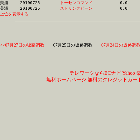
美浦	20100725	
トーセンコマンド　
		0.0	-	0.0	-	0.0	-	0.0

美浦	20100725	
ストリングビーン　
上位を表示する
<<07月27日の坂路調教
07月25日の坂路調教
07月24日の坂路調教
テレワークならECナビ
Yahoo
無料ホームページ
無料のクレジットカー