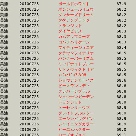
美浦	20100725	
ボールドホワイト　
		67.9	-	51.0	-	34.5	-	17.3

美浦	20100725	
ボンジュールリュウ
		68.2	-	51.0	-	34.4	-	17.3

美浦	20100725	
ダンサーズドリーム
		68.2	-	50.9	-	34.2	-	17.2

美浦	20100725	
タケデンブラック　
		68.2	-	50.6	-	33.7	-	17.2

美浦	20100725	
トランジット　　　
		68.2	-	51.2	-	34.2	-	17.3

美浦	20100725	
ダイヤピアス　　　
		68.3	-	50.9	-	33.2	-	16.5

美浦	20100725	
カムアップローズ　
		68.3	-	50.8	-	34.0	-	17.0

美浦	20100725	
コパノハリケーン　
		68.3	-	50.5	-	33.4	-	16.2

美浦	20100725	
マイティージュニア
		68.4	-	50.4	-	33.5	-	16.4

美浦	20100725	
クラウンフィデリオ
		68.5	-	50.9	-	34.1	-	16.8

美浦	20100725	
バンクーバーリズム
		68.5	-	51.6	-	34.9	-	17.8

美浦	20100725	
ミッドナイトブルー
		68.5	-	50.6	-	33.9	-	16.5

美浦	20100725	
サトノヴィクトリア
		68.5	-	50.8	-	34.0	-	17.2

美浦	20100725	
ｷｮｳｴｲﾋﾟｭｱの08　　
		68.5	-	51.2	-	34.6	-	17.3

美浦	20100725	
ショウナンカライス
		68.6	-	51.3	-	34.5	-	17.2

美浦	20100725	
ピースワンレディ　
		68.8	-	52.1	-	35.0	-	18.0

美浦	20100725	
クレバージブラル　
		68.8	-	50.6	-	32.7	-	16.1

美浦	20100725	
ショウナンガーデン
		68.8	-	51.2	-	33.9	-	16.2

美浦	20100725	
トランジット　　　
		68.9	-	51.3	-	33.8	-	16.8

美浦	20100725	
トーセンリョウマ　
		68.9	-	51.4	-	34.2	-	17.2

美浦	20100725	
グレイトフルレター
		68.9	-	51.1	-	34.8	-	17.7

美浦	20100725	
エーシンビッグガン
		68.9	-	51.3	-	34.6	-	17.3

美浦	20100725	
シャイニングカラー
		68.9	-	50.8	-	33.8	-	17.1

美浦	20100725	
ピーエムヘクター　
		69.0	-	51.2	-	34.2	-	17.1

美浦	20100725	
ローズオブメイ　　
		69.1	-	51.5	-	34.0	-	16.6
