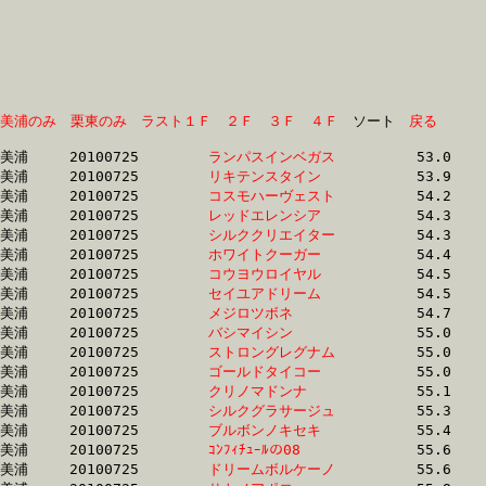
美浦のみ
栗東のみ
ラスト１Ｆ
２Ｆ
３Ｆ
４Ｆ
　ソート　
戻る
美浦	20100725	
ランパスインベガス
		53.0	-	39.2	-	26.1	-	13.0

美浦	20100725	
リキテンスタイン　
		53.9	-	0.0	-	25.2	-	12.3

美浦	20100725	
コスモハーヴェスト
		54.2	-	39.6	-	27.0	-	12.9

美浦	20100725	
レッドエレンシア　
		54.3	-	40.3	-	26.5	-	13.2

美浦	20100725	
シルククリエイター
		54.3	-	39.0	-	25.7	-	13.1

美浦	20100725	
ホワイトクーガー　
		54.4	-	39.6	-	25.5	-	12.3

美浦	20100725	
コウヨウロイヤル　
		54.5	-	39.7	-	25.6	-	12.3

美浦	20100725	
セイユアドリーム　
		54.5	-	39.9	-	26.3	-	13.3

美浦	20100725	
メジロツボネ　　　
		54.7	-	39.1	-	24.9	-	11.8

美浦	20100725	
バシマイシン　　　
		55.0	-	40.2	-	26.7	-	13.6

美浦	20100725	
ストロングレグナム
		55.0	-	39.6	-	25.2	-	12.0

美浦	20100725	
ゴールドタイコー　
		55.0	-	39.7	-	26.6	-	12.5

美浦	20100725	
クリノマドンナ　　
		55.1	-	40.3	-	26.9	-	13.7

美浦	20100725	
シルクグラサージュ
		55.3	-	40.0	-	26.7	-	12.6

美浦	20100725	
ブルボンノキセキ　
		55.4	-	41.5	-	27.7	-	13.8

美浦	20100725	
ｺﾝﾌｨﾁｭｰﾙの08　　　
		55.6	-	39.3	-	25.9	-	13.3

美浦	20100725	
ドリームボルケーノ
		55.6	-	40.0	-	25.8	-	12.4
