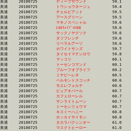
美浦	20100725	
ディープサウンド　
		59.1	-	43.2	-	28.7	-	14.1

美浦	20100725	
トウショウネージュ
		59.4	-	44.0	-	29.6	-	15.4

美浦	20100725	
チェルビアット　　
		59.5	-	43.5	-	29.4	-	14.9

美浦	20100725	
アースグリーン　　
		59.5	-	44.0	-	28.9	-	14.4

美浦	20100725	
マキノスペシャル　
		59.6	-	42.1	-	26.5	-	12.9

美浦	20100725	
ﾋｶﾙｳｪｲﾌﾞの08　　　
		59.6	-	43.2	-	28.7	-	14.0

美浦	20100725	
サックノヤクソク　
		59.6	-	42.3	-	26.4	-	12.2

美浦	20100725	
タツフレンチ　　　
		59.6	-	43.5	-	28.8	-	13.8

美浦	20100725	
リベラルアーツ　　
		59.6	-	43.2	-	27.5	-	13.2

美浦	20100725	
ホワイトサンズ　　
		59.7	-	42.2	-	26.6	-	12.9

美浦	20100725	
タイセイマテンロウ
		59.8	-	43.5	-	28.4	-	13.7

美浦	20100725	
マッコリ　　　　　
		60.1	-	43.2	-	27.1	-	13.3

美浦	20100725	
トーセンコマンド　
		60.1	-	44.1	-	29.4	-	14.8

美浦	20100725	
プルーフオブライフ
		60.2	-	42.5	-	27.7	-	13.6

美浦	20100725	
ミヤビヘレネ　　　
		60.5	-	44.1	-	28.7	-	14.2

美浦	20100725	
ベルモントスコッチ
		60.6	-	41.6	-	26.5	-	12.9

美浦	20100725	
モエレフォルテ　　
		60.6	-	44.9	-	30.1	-	15.2

美浦	20100725	
ピュアオパール　　
		60.7	-	43.8	-	28.4	-	14.0

美浦	20100725	
カフェローレル　　
		60.7	-	42.0	-	26.7	-	13.2

美浦	20100725	
サンライトムーン　
		60.7	-	41.9	-	26.7	-	13.2

美浦	20100725	
トーセンリョウマ　
		60.7	-	45.4	-	30.2	-	14.9

美浦	20100725	
キスミーハニー　　
		60.8	-	45.0	-	30.3	-	15.1

美浦	20100725	
ホッカイサイモン　
		60.8	-	45.2	-	30.3	-	15.3

美浦	20100725	
タカラバクシンオー
		61.0	-	45.2	-	30.8	-	15.6

美浦	20100725	
マスクトヒーロー　
		61.0	-	45.3	-	30.7	-	15.6
