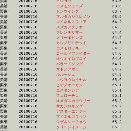
美浦	20100716	
ヒショウ　　　　　
		63.6	-	47.3	-	31.2	-	15.5

美浦	20100716	
コスモソユーズ　　
		63.6	-	47.6	-	31.9	-	16.0

栗東	20100716	
ドンウイング　　　
		63.7	-	48.5	-	32.9	-	16.7

美浦	20100716	
マルタカシクレノン
		63.9	-	48.0	-	32.1	-	16.0

美浦	20100716	
マイネルスフィア　
		64.2	-	48.3	-	32.3	-	16.3

栗東	20100716	
スズカアクシオ　　
		64.3	-	47.5	-	31.7	-	16.3

美浦	20100716	
フレンチサマー　　
		64.4	-	47.4	-	31.9	-	16.1

栗東	20100716	
メリーポピンズ　　
		64.4	-	47.7	-	31.7	-	16.0

栗東	20100716	
カシノリミテッド　
		64.5	-	48.4	-	32.0	-	16.0

栗東	20100716	
コスモロッキー　　
		64.5	-	47.2	-	31.1	-	15.2

美浦	20100716	
ゴールドファイター
		64.6	-	47.8	-	32.0	-	16.2

栗東	20100716	
オウエイロブロイ　
		64.6	-	48.5	-	32.1	-	16.0

栗東	20100716	
バラードソング　　
		64.7	-	48.0	-	32.0	-	16.1

美浦	20100716	
サトノアポロ　　　
		64.7	-	48.8	-	32.9	-	16.5

美浦	20100716	
ルルーシュ　　　　
		64.9	-	48.3	-	32.5	-	16.7

美浦	20100716	
コウヨウロイヤル　
		65.0	-	47.6	-	31.3	-	16.0

栗東	20100716	
ヒデノオーカン　　
		65.1	-	49.3	-	34.2	-	18.3

栗東	20100716	
エスタンシア　　　
		65.1	-	47.5	-	31.5	-	15.6

栗東	20100716	
フェローチェ　　　
		65.1	-	46.7	-	30.8	-	15.3

美浦	20100716	
オメガスカイツリー
		65.2	-	49.1	-	33.2	-	17.0

栗東	20100716	
サカジロキング　　
		65.2	-	49.8	-	34.2	-	17.1

栗東	20100716	
アスターエナジー　
		65.2	-	48.6	-	31.7	-	15.7

美浦	20100716	
マイネルゴラッソ　
		65.2	-	48.2	-	32.3	-	15.6

栗東	20100716	
シゲルシャチョウ　
		65.2	-	49.2	-	33.4	-	17.1

美浦	20100716	
クリーンイメージ　
		65.3	-	47.8	-	30.5	-	14.2
