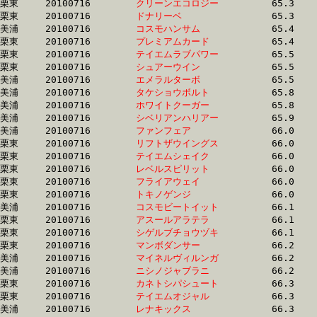
栗東	20100716	
クリーンエコロジー
		65.3	-	46.6	-	30.1	-	14.9

栗東	20100716	
ドナリーベ　　　　
		65.3	-	46.6	-	30.1	-	14.9

美浦	20100716	
コスモハンサム　　
		65.4	-	50.1	-	34.6	-	17.9

栗東	20100716	
プレミアムカード　
		65.4	-	49.3	-	33.2	-	16.6

栗東	20100716	
テイエムラブパワー
		65.5	-	48.1	-	30.8	-	14.3

栗東	20100716	
シュアーウイン　　
		65.5	-	47.9	-	31.6	-	15.5

美浦	20100716	
エメラルターボ　　
		65.5	-	49.3	-	32.7	-	16.3

美浦	20100716	
タケショウボルト　
		65.8	-	49.3	-	32.9	-	16.6

美浦	20100716	
ホワイトクーガー　
		65.8	-	48.3	-	31.4	-	15.0

美浦	20100716	
シベリアンハリアー
		65.9	-	49.1	-	32.8	-	16.3

美浦	20100716	
ファンフェア　　　
		66.0	-	49.6	-	33.4	-	16.9

栗東	20100716	
リフトザウイングス
		66.0	-	48.7	-	32.4	-	16.5

栗東	20100716	
テイエムシェイク　
		66.0	-	48.4	-	31.8	-	15.3

栗東	20100716	
レベルスピリット　
		66.0	-	48.8	-	33.0	-	16.5

栗東	20100716	
フライアウェイ　　
		66.0	-	48.8	-	32.5	-	16.6

栗東	20100716	
トキノゲンジ　　　
		66.0	-	49.0	-	32.7	-	16.5

美浦	20100716	
コスモビートイット
		66.1	-	48.2	-	31.8	-	15.8

栗東	20100716	
アスールアラテラ　
		66.1	-	48.7	-	31.6	-	15.8

栗東	20100716	
シゲルブチョウヅキ
		66.1	-	48.4	-	31.6	-	15.6

栗東	20100716	
マンボダンサー　　
		66.2	-	48.3	-	32.0	-	15.9

美浦	20100716	
マイネルヴィルンガ
		66.2	-	49.0	-	32.8	-	16.5

美浦	20100716	
ニシノジャブラニ　
		66.2	-	49.5	-	33.0	-	16.4

栗東	20100716	
カネトシパシュート
		66.3	-	48.7	-	32.3	-	16.1

栗東	20100716	
テイエムオジャル　
		66.3	-	49.1	-	33.2	-	16.6

美浦	20100716	
レナキックス　　　
		66.3	-	49.2	-	32.2	-	16.0
