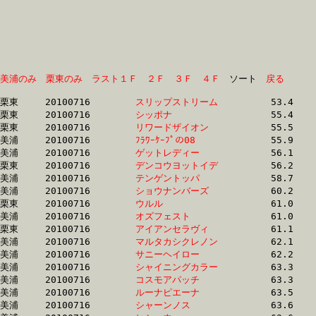
美浦のみ
栗東のみ
ラスト１Ｆ
２Ｆ
３Ｆ
４Ｆ
　ソート　
戻る
栗東	20100716	
スリップストリーム
		53.4	-	38.7	-	25.0	-	12.5

栗東	20100716	
シッポナ　　　　　
		55.4	-	40.1	-	26.3	-	13.2

栗東	20100716	
リワードザイオン　
		55.5	-	40.1	-	26.4	-	13.8

美浦	20100716	
ﾌﾗﾜｰｹｰﾌﾟの08　　　
		55.9	-	40.0	-	26.4	-	13.2

美浦	20100716	
ゲットレディー　　
		56.1	-	40.2	-	26.3	-	13.1

栗東	20100716	
デンコウヨットイデ
		56.2	-	39.8	-	26.3	-	13.7

美浦	20100716	
テンゲントッパ　　
		58.7	-	42.1	-	26.7	-	12.8

美浦	20100716	
ショウナンバーズ　
		60.2	-	44.6	-	29.5	-	14.3

栗東	20100716	
ウルル　　　　　　
		61.0	-	45.3	-	29.9	-	15.3

美浦	20100716	
オズフェスト　　　
		61.0	-	44.2	-	28.5	-	14.5

栗東	20100716	
アイアンセラヴィ　
		61.1	-	0.0	-	0.0	-	0.0

美浦	20100716	
マルタカシクレノン
		62.1	-	46.1	-	30.7	-	15.4

美浦	20100716	
サニーヘイロー　　
		62.2	-	0.0	-	30.1	-	14.5

美浦	20100716	
シャイニングカラー
		63.3	-	47.5	-	31.8	-	16.0

美浦	20100716	
コスモアパッチ　　
		63.3	-	47.5	-	31.8	-	15.9

美浦	20100716	
ルーナピエーナ　　
		63.5	-	47.8	-	32.3	-	16.2

美浦	20100716	
シャーンノス　　　
		63.6	-	47.3	-	31.2	-	15.5
