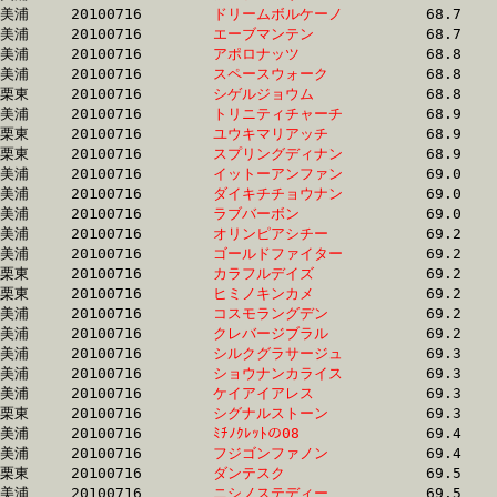
美浦	20100716	
ドリームボルケーノ
		68.7	-	50.2	-	33.0	-	16.6

美浦	20100716	
エーブマンテン　　
		68.7	-	51.3	-	34.4	-	17.4

美浦	20100716	
アポロナッツ　　　
		68.8	-	51.4	-	34.5	-	17.6

美浦	20100716	
スペースウォーク　
		68.8	-	51.9	-	34.6	-	17.4

栗東	20100716	
シゲルジョウム　　
		68.8	-	51.6	-	34.3	-	17.2

美浦	20100716	
トリニティチャーチ
		68.9	-	51.7	-	34.6	-	17.3

栗東	20100716	
ユウキマリアッチ　
		68.9	-	51.3	-	34.7	-	17.5

栗東	20100716	
スプリングディナン
		68.9	-	51.9	-	34.4	-	16.8

美浦	20100716	
イットーアンファン
		69.0	-	51.5	-	34.2	-	17.3

美浦	20100716	
ダイキチチョウナン
		69.0	-	51.4	-	34.4	-	16.9

美浦	20100716	
ラブバーボン　　　
		69.0	-	51.4	-	34.2	-	17.2

美浦	20100716	
オリンピアシチー　
		69.2	-	52.3	-	35.4	-	17.8

美浦	20100716	
ゴールドファイター
		69.2	-	51.2	-	33.8	-	17.0

栗東	20100716	
カラフルデイズ　　
		69.2	-	51.4	-	34.5	-	17.3

栗東	20100716	
ヒミノキンカメ　　
		69.2	-	51.8	-	34.5	-	17.2

美浦	20100716	
コスモラングデン　
		69.2	-	52.3	-	35.8	-	18.2

美浦	20100716	
クレバージブラル　
		69.2	-	51.1	-	33.5	-	16.6

美浦	20100716	
シルクグラサージュ
		69.3	-	51.2	-	33.3	-	16.4

美浦	20100716	
ショウナンカライス
		69.3	-	51.3	-	33.9	-	16.7

美浦	20100716	
ケイアイアレス　　
		69.3	-	51.6	-	34.2	-	17.1

栗東	20100716	
シグナルストーン　
		69.3	-	50.5	-	32.6	-	15.9

美浦	20100716	
ﾐﾁﾉｸﾚｯﾄの08　　　
		69.4	-	52.4	-	35.0	-	17.7

美浦	20100716	
フジゴンファノン　
		69.4	-	51.9	-	34.8	-	17.6

栗東	20100716	
ダンテスク　　　　
		69.5	-	50.8	-	33.3	-	16.0

美浦	20100716	
ニシノステディー　
		69.5	-	0.0	-	34.1	-	17.0
