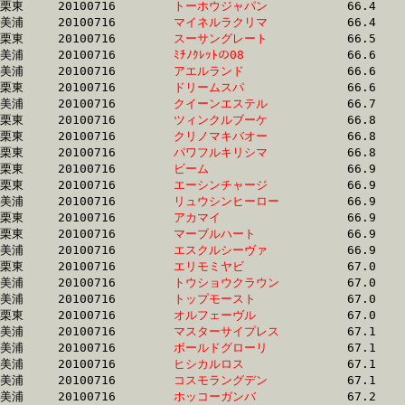
栗東	20100716	
トーホウジャパン　
		66.4	-	48.4	-	31.7	-	15.5

美浦	20100716	
マイネルラクリマ　
		66.4	-	49.2	-	32.8	-	16.3

栗東	20100716	
スーサングレート　
		66.5	-	50.7	-	34.2	-	17.1

美浦	20100716	
ﾐﾁﾉｸﾚｯﾄの08　　　
		66.6	-	49.2	-	33.0	-	16.5

美浦	20100716	
アエルランド　　　
		66.6	-	50.0	-	33.5	-	16.8

栗東	20100716	
ドリームスパ　　　
		66.6	-	49.8	-	33.2	-	16.6

美浦	20100716	
クイーンエステル　
		66.7	-	49.1	-	32.6	-	16.0

栗東	20100716	
ツィンクルブーケ　
		66.8	-	50.1	-	33.7	-	16.8

栗東	20100716	
クリノマキバオー　
		66.8	-	48.9	-	32.5	-	16.1

栗東	20100716	
パワフルキリシマ　
		66.8	-	50.3	-	34.2	-	17.5

栗東	20100716	
ビーム　　　　　　
		66.9	-	49.5	-	33.0	-	16.5

栗東	20100716	
エーシンチャージ　
		66.9	-	48.7	-	31.2	-	14.4

美浦	20100716	
リュウシンヒーロー
		66.9	-	50.6	-	34.4	-	17.6

栗東	20100716	
アカマイ　　　　　
		66.9	-	48.6	-	31.8	-	15.5

栗東	20100716	
マーブルハート　　
		66.9	-	50.4	-	34.3	-	17.5

美浦	20100716	
エスクルシーヴァ　
		66.9	-	49.2	-	32.3	-	15.9

栗東	20100716	
エリモミヤビ　　　
		67.0	-	50.2	-	33.3	-	16.2

美浦	20100716	
トウショウクラウン
		67.0	-	49.8	-	33.4	-	16.6

美浦	20100716	
トップモースト　　
		67.0	-	49.7	-	33.3	-	16.6

栗東	20100716	
オルフェーヴル　　
		67.0	-	49.2	-	32.7	-	16.6

美浦	20100716	
マスターサイプレス
		67.1	-	49.8	-	33.5	-	16.7

美浦	20100716	
ボールドグローリ　
		67.1	-	50.1	-	33.1	-	16.7

美浦	20100716	
ヒシカルロス　　　
		67.1	-	50.2	-	34.2	-	17.3

美浦	20100716	
コスモラングデン　
		67.1	-	49.8	-	33.0	-	16.3

美浦	20100716	
ホッコーガンバ　　
		67.2	-	50.6	-	34.2	-	17.2
