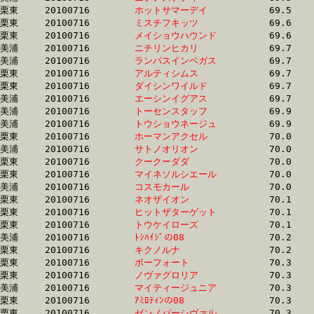
栗東	20100716	
ホットサマーデイ　
		69.5	-	50.7	-	33.4	-	0.0

栗東	20100716	
ミスチフキッツ　　
		69.6	-	51.2	-	34.5	-	16.6

栗東	20100716	
メイショウハウンド
		69.6	-	51.7	-	34.3	-	17.0

美浦	20100716	
ニチリンヒカリ　　
		69.7	-	52.6	-	35.1	-	17.5

美浦	20100716	
ランパスインベガス
		69.7	-	51.8	-	34.6	-	17.2

栗東	20100716	
アルティシムス　　
		69.7	-	51.5	-	33.9	-	17.1

栗東	20100716	
ダイシンワイルド　
		69.7	-	50.6	-	32.8	-	17.1

美浦	20100716	
エーシンイグアス　
		69.7	-	53.1	-	36.2	-	18.3

美浦	20100716	
トーセンスタッフ　
		69.9	-	51.1	-	34.4	-	17.2

美浦	20100716	
トウショウネージュ
		69.9	-	51.6	-	34.4	-	17.7

栗東	20100716	
ホーマンアクセル　
		70.0	-	51.7	-	34.0	-	16.8

美浦	20100716	
サトノオリオン　　
		70.0	-	52.8	-	35.9	-	18.1

栗東	20100716	
クークーダダ　　　
		70.0	-	51.0	-	33.3	-	16.6

栗東	20100716	
マイネソルシエール
		70.0	-	51.9	-	34.0	-	16.7

美浦	20100716	
コスモカール　　　
		70.0	-	51.7	-	34.2	-	17.1

栗東	20100716	
ネオザイオン　　　
		70.1	-	52.4	-	34.8	-	17.7

栗東	20100716	
ヒットザターゲット
		70.1	-	52.6	-	35.0	-	17.4

栗東	20100716	
トウケイローズ　　
		70.1	-	51.1	-	33.4	-	16.7

美浦	20100716	
ﾄｼﾊｲｼﾞの08　　　　
		70.2	-	52.8	-	35.8	-	18.1

栗東	20100716	
キクノルナ　　　　
		70.2	-	51.3	-	34.1	-	17.1

栗東	20100716	
ボーフォート　　　
		70.3	-	51.3	-	33.7	-	16.5

栗東	20100716	
ノヴァグロリア　　
		70.3	-	51.7	-	33.4	-	15.7

美浦	20100716	
マイティージュニア
		70.3	-	52.6	-	35.0	-	17.6

栗東	20100716	
ｱﾐﾛﾃｨﾝの08　　　　
		70.3	-	52.3	-	34.7	-	17.5

栗東	20100716	
ゼンノパーシヴァル
		70.3	-	52.3	-	34.6	-	17.5
