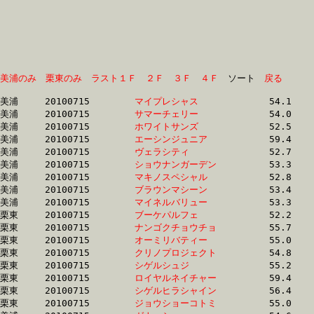
美浦のみ
栗東のみ
ラスト１Ｆ
２Ｆ
３Ｆ
４Ｆ
　ソート　
戻る
美浦	20100715	
マイプレシャス　　
		54.1	-	38.7	-	25.3	-	13.0

美浦	20100715	
サマーチェリー　　
		54.0	-	38.7	-	25.3	-	12.9

美浦	20100715	
ホワイトサンズ　　
		52.5	-	38.5	-	25.5	-	13.1

美浦	20100715	
エーシンジュニア　
		59.4	-	39.0	-	25.5	-	12.6

美浦	20100715	
ヴェラシティ　　　
		52.7	-	38.3	-	25.5	-	12.9

美浦	20100715	
ショウナンガーデン
		53.3	-	38.8	-	25.6	-	13.0

美浦	20100715	
マキノスペシャル　
		52.8	-	38.7	-	25.7	-	13.3

美浦	20100715	
ブラウンマシーン　
		53.4	-	38.9	-	25.8	-	13.0

美浦	20100715	
マイネルバリュー　
		53.3	-	38.9	-	25.9	-	13.0

栗東	20100715	
ブーケパルフェ　　
		52.2	-	39.0	-	26.0	-	13.3

栗東	20100715	
ナンゴクチョウチョ
		55.7	-	40.0	-	26.0	-	13.1

栗東	20100715	
オーミリバティー　
		55.0	-	40.0	-	26.0	-	13.1

栗東	20100715	
クリノプロジェクト
		54.8	-	39.7	-	26.1	-	13.1

栗東	20100715	
シゲルシュジ　　　
		55.2	-	40.0	-	26.2	-	13.2

栗東	20100715	
ロイヤルネイチャー
		59.4	-	41.1	-	26.3	-	13.0

栗東	20100715	
シゲルヒラシャイン
		56.4	-	40.5	-	26.4	-	13.2

栗東	20100715	
ジョウショーコトミ
		55.0	-	39.8	-	26.4	-	12.9
