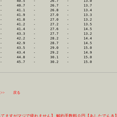
>>
戻る
ってますがマジで疲れません】
解約手数料０円【あしたでんき