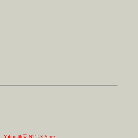
】
Yahoo
楽天
NTT-X Store