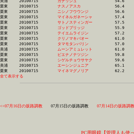
美浦	20100715	
ガナッシュ　　　　
		54.6	-	40.5	-	26.7	-	13.0

栗東	20100715	
ナスノアスカ　　　
		56.4	-	40.7	-	26.7	-	13.7

栗東	20100715	
ニシノフウウンジ　
		56.6	-	41.1	-	26.8	-	13.4

栗東	20100715	
マイネルガネーシャ
		57.4	-	41.9	-	27.0	-	13.3

栗東	20100715	
サトノスティンガー
		57.5	-	41.8	-	27.0	-	13.2

栗東	20100715	
ゴッドブリッジ　　
		55.9	-	41.2	-	27.2	-	13.5

栗東	20100715	
テイエムライジン　
		57.2	-	41.4	-	27.6	-	14.5

栗東	20100715	
クリノマキバオー　
		61.0	-	43.3	-	27.7	-	13.2

栗東	20100715	
タマモタンバリン　
		57.0	-	42.2	-	28.2	-	14.4

美浦	20100715	
ムーンアミュレット
		61.0	-	42.9	-	28.7	-	14.5

栗東	20100715	
ピエナノテツジン　
		59.8	-	43.5	-	29.0	-	15.0

栗東	20100715	
シゲルチョウサヤク
		59.6	-	43.4	-	29.2	-	14.9

美浦	20100715	
エーシンジュニア　
		65.1	-	44.8	-	30.1	-	15.0

栗東	20100715	
マイネマグノリア　
全て表示する
<<07月16日の坂路調教
07月15日の坂路調教
07月14日の坂路調教
PC用眼鏡【管理人も使