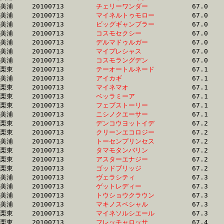
美浦	20100713	
チェリーワンダー　
		67.0	-	50.6	-	34.4	-	17.2

美浦	20100713	
マイネルトゥモロー
		67.0	-	51.0	-	34.2	-	17.0

美浦	20100713	
ビッグギャンブラー
		67.0	-	50.1	-	33.5	-	16.7

美浦	20100713	
コスモセクシー　　
		67.0	-	48.6	-	32.0	-	15.9

美浦	20100713	
デルマドゥルガー　
		67.0	-	49.1	-	32.7	-	16.7

美浦	20100713	
マイプレシャス　　
		67.0	-	50.3	-	34.5	-	17.4

美浦	20100713	
コスモラングデン　
		67.0	-	50.1	-	33.7	-	17.1

栗東	20100713	
テーオートルネード
		67.1	-	49.8	-	33.0	-	16.4

美浦	20100713	
アイカギ　　　　　
		67.1	-	50.3	-	33.9	-	17.7

栗東	20100713	
マイネマオ　　　　
		67.1	-	49.3	-	32.0	-	15.5

栗東	20100713	
ベッラミーア　　　
		67.1	-	50.3	-	34.5	-	17.3

栗東	20100713	
フェブストーリー　
		67.1	-	49.3	-	33.0	-	16.2

美浦	20100713	
ニシノクエーサー　
		67.1	-	49.7	-	32.9	-	16.6

栗東	20100713	
デンコウヨットイデ
		67.2	-	49.3	-	32.2	-	15.7

栗東	20100713	
クリーンエコロジー
		67.2	-	49.5	-	32.4	-	16.0

美浦	20100713	
トーセンプリンセス
		67.2	-	50.3	-	33.9	-	17.0

栗東	20100713	
タマモタンバリン　
		67.2	-	49.3	-	32.5	-	15.9

栗東	20100713	
アスターエナジー　
		67.2	-	51.0	-	34.3	-	17.8

栗東	20100713	
ゴッドブリッジ　　
		67.2	-	49.3	-	33.2	-	16.3

美浦	20100713	
ヴェラシティ　　　
		67.3	-	51.4	-	35.3	-	17.9

美浦	20100713	
ゲットレディー　　
		67.3	-	51.5	-	35.4	-	18.2

美浦	20100713	
トウショウクラウン
		67.3	-	50.5	-	34.0	-	17.7

美浦	20100713	
マキノスペシャル　
		67.3	-	50.5	-	34.2	-	18.0

栗東	20100713	
マイネソルシエール
		67.3	-	50.4	-	33.4	-	17.2

栗東	20100713	
フレッチャロッサ　
		67.4	-	49.9	-	33.1	-	16.4
