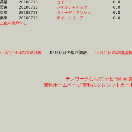
美浦	20100713	
セイエイ　　　　　
		0.0	-	0.0	-	0.0	-	0.0

栗東	20100713	
シゲルシャチョウ　
		0.0	-	50.6	-	34.4	-	17.2

栗東	20100713	
ガトーディマンシュ
		0.0	-	0.0	-	0.0	-	0.0

栗東	20100713	
テイエムリニア　　
上位を表示する
<<07月14日の坂路調教
07月13日の坂路調教
07月11日の坂路調教
テレワークならECナビ
Yahoo
無料ホームページ
無料のクレジットカー