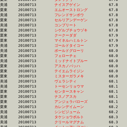
美浦	20100713	
ナイスアゲイン　　
		67.8	-	50.7	-	34.2	-	17.2

栗東	20100713	
エムオーストロング
		67.8	-	52.4	-	36.1	-	18.8

美浦	20100713	
フレンドサンポウ　
		67.8	-	50.4	-	33.9	-	17.4

栗東	20100713	
セルリアンデーゲン
		67.8	-	50.1	-	33.8	-	17.0

美浦	20100713	
コンプリート　　　
		67.8	-	50.3	-	33.3	-	16.9

栗東	20100713	
シゲルブチョウヅキ
		67.8	-	51.4	-	34.3	-	17.4

栗東	20100713	
クークーダダ　　　
		67.9	-	50.1	-	33.1	-	17.0

栗東	20100713	
マイネルハミルトン
		67.9	-	50.0	-	33.1	-	16.9

美浦	20100713	
ゴールドタイコー　
		67.9	-	50.5	-	33.4	-	16.8

美浦	20100713	
ボールドグローリ　
		68.0	-	51.1	-	33.9	-	16.2

栗東	20100713	
フェローチェ　　　
		68.0	-	49.5	-	33.1	-	16.4

美浦	20100713	
ミッドナイトブルー
		68.0	-	51.5	-	34.9	-	17.8

栗東	20100713	
アスカノバッハ　　
		68.0	-	51.6	-	34.3	-	17.3

栗東	20100713	
テイエムライジン　
		68.0	-	49.9	-	33.5	-	16.9

栗東	20100713	
ミスターガラメキ　
		68.0	-	50.8	-	34.1	-	16.8

美浦	20100713	
ヴェラシティ　　　
		68.1	-	51.3	-	34.4	-	17.0

美浦	20100713	
トーセンリョウマ　
		68.1	-	50.7	-	33.6	-	16.8

栗東	20100713	
センタースキャン　
		68.1	-	50.2	-	33.2	-	16.5

栗東	20100713	
ナスノアスカ　　　
		68.1	-	50.0	-	33.6	-	16.8

栗東	20100713	
アンジェラバローズ
		68.1	-	50.7	-	34.4	-	16.8

栗東	20100713	
カレンデイムーン　
		68.2	-	51.4	-	33.2	-	16.2

美浦	20100713	
シンビジューム　　
		68.2	-	51.4	-	34.8	-	17.8

美浦	20100713	
タケショウボルト　
		68.3	-	50.7	-	33.8	-	16.8

美浦	20100713	
クリールマグナム　
		68.3	-	51.8	-	34.9	-	17.8
