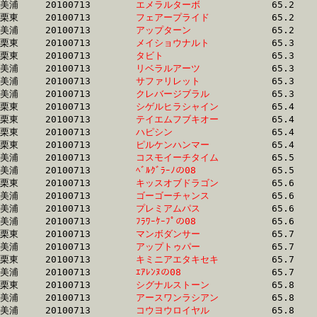
美浦	20100713	
エメラルターボ　　
		65.2	-	48.5	-	32.2	-	16.1

栗東	20100713	
フェアープライド　
		65.2	-	47.4	-	31.8	-	16.0

美浦	20100713	
アップターン　　　
		65.2	-	49.0	-	33.0	-	17.0

栗東	20100713	
メイショウナルト　
		65.3	-	49.4	-	33.3	-	16.9

栗東	20100713	
タビト　　　　　　
		65.3	-	49.8	-	33.4	-	16.6

美浦	20100713	
リベラルアーツ　　
		65.3	-	47.7	-	31.0	-	15.0

美浦	20100713	
サファリレット　　
		65.3	-	49.4	-	33.3	-	17.1

美浦	20100713	
クレバージブラル　
		65.3	-	48.3	-	31.9	-	16.2

栗東	20100713	
シゲルヒラシャイン
		65.4	-	48.4	-	32.2	-	15.9

栗東	20100713	
テイエムフブキオー
		65.4	-	48.8	-	32.4	-	16.1

栗東	20100713	
ハピシン　　　　　
		65.4	-	46.7	-	30.2	-	14.9

栗東	20100713	
ピルケンハンマー　
		65.4	-	48.7	-	32.7	-	16.5

美浦	20100713	
コスモイーチタイム
		65.5	-	48.0	-	31.4	-	15.6

美浦	20100713	
ﾍﾞﾙｸﾞﾗｰﾉの08　　　
		65.5	-	48.3	-	31.8	-	16.0

栗東	20100713	
キッスオブドラゴン
		65.6	-	48.7	-	32.3	-	16.0

美浦	20100713	
ゴーゴーチャンス　
		65.6	-	48.1	-	31.5	-	15.7

美浦	20100713	
プレミアムパス　　
		65.6	-	49.4	-	33.6	-	17.1

美浦	20100713	
ﾌﾗﾜｰｹｰﾌﾟの08　　　
		65.6	-	49.0	-	32.7	-	16.4

栗東	20100713	
マンボダンサー　　
		65.7	-	47.6	-	32.0	-	16.0

美浦	20100713	
アップトゥパー　　
		65.7	-	48.3	-	31.3	-	15.8

栗東	20100713	
キミニアエタキセキ
		65.7	-	49.2	-	33.2	-	16.7

美浦	20100713	
ｴｱﾚﾝﾇの08　　　　
		65.7	-	49.1	-	32.8	-	16.4

栗東	20100713	
シグナルストーン　
		65.8	-	48.8	-	32.0	-	16.3

美浦	20100713	
アースワンラシアン
		65.8	-	49.8	-	33.3	-	16.6

美浦	20100713	
コウヨウロイヤル　
		65.8	-	49.4	-	33.6	-	17.3
