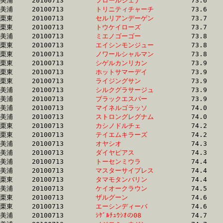
美浦	20100713	
フロールジェナ　　
		73.6	-	55.6	-	38.1	-	20.1

美浦	20100713	
トリニティチャーチ
		73.6	-	55.7	-	37.6	-	18.8

栗東	20100713	
セルリアンデーゲン
		73.7	-	54.8	-	36.6	-	18.2

栗東	20100713	
トウケイローズ　　
		73.7	-	53.3	-	34.9	-	17.3

美浦	20100713	
ミエノゴーゴー　　
		73.8	-	54.9	-	36.7	-	18.6

栗東	20100713	
エイシンモンジュー
		73.8	-	55.0	-	37.2	-	18.7

栗東	20100713	
ノワールシャルマン
		73.8	-	53.8	-	34.3	-	16.7

栗東	20100713	
シゲルカンリカン　
		73.9	-	55.5	-	37.1	-	18.4

栗東	20100713	
ホットサマーデイ　
		73.9	-	54.1	-	35.5	-	17.4

栗東	20100713	
ライジングサン　　
		73.9	-	55.5	-	37.2	-	18.4

美浦	20100713	
シルクグラサージュ
		73.9	-	54.2	-	35.2	-	17.0

美浦	20100713	
ブラックエスパー　
		73.9	-	54.4	-	35.8	-	17.9

美浦	20100713	
マイネルゴラッソ　
		74.0	-	54.9	-	36.6	-	17.5

美浦	20100713	
ストロングレグナム
		74.0	-	54.1	-	35.3	-	17.6

栗東	20100713	
カシノドルチェ　　
		74.2	-	54.0	-	35.8	-	18.2

栗東	20100713	
テイエムキラーズ　
		74.2	-	55.0	-	36.2	-	18.1

美浦	20100713	
オヤシオ　　　　　
		74.3	-	54.9	-	37.2	-	18.3

美浦	20100713	
ダイヤピアス　　　
		74.3	-	55.0	-	37.3	-	18.4

美浦	20100713	
トーセンミウラ　　
		74.4	-	55.2	-	36.3	-	18.0

美浦	20100713	
マスターサイプレス
		74.4	-	54.9	-	36.3	-	18.1

栗東	20100713	
タマモタンバリン　
		74.4	-	56.4	-	38.1	-	19.3

美浦	20100713	
ケイオークラウン　
		74.5	-	54.4	-	35.7	-	17.8

栗東	20100713	
ザルグーン　　　　
		74.6	-	54.3	-	35.9	-	17.7

栗東	20100713	
エーシンディーバ　
		74.6	-	54.3	-	35.5	-	17.2

美浦	20100713	
ｼｹﾞﾙﾁｭｳｼｵの08　　
		74.7	-	54.4	-	35.6	-	17.5
