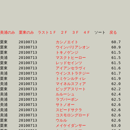
美浦のみ
栗東のみ
ラスト１Ｆ
２Ｆ
３Ｆ
４Ｆ
　ソート　
戻る
栗東	20100713	
カシノエイト　　　
		60.7	-	44.2	-	28.9	-	14.5

栗東	20100713	
ウインバリアシオン
		60.9	-	44.1	-	28.9	-	14.4

栗東	20100713	
トキノゲンジ　　　
		61.5	-	46.1	-	31.0	-	16.4

美浦	20100713	
マスクトヒーロー　
		61.5	-	46.3	-	30.9	-	15.7

栗東	20100713	
レッドセインツ　　
		61.5	-	44.9	-	29.6	-	14.6

栗東	20100713	
アイアンセラヴィ　
		61.6	-	0.0	-	31.7	-	16.0

美浦	20100713	
ウインストラテジー
		61.7	-	46.4	-	31.2	-	15.9

栗東	20100713	
トミケンルティレ　
		61.9	-	45.4	-	30.8	-	15.6

美浦	20100713	
マイネルスフィア　
		62.0	-	45.7	-	30.7	-	15.2

栗東	20100713	
ビッグアスリート　
		62.2	-	46.1	-	31.4	-	16.0

美浦	20100713	
ルルーシュ　　　　
		62.4	-	46.4	-	31.5	-	15.7

美浦	20100713	
ラブバーボン　　　
		62.5	-	46.7	-	31.1	-	15.7

美浦	20100713	
サトノオー　　　　
		62.6	-	46.7	-	31.0	-	15.7

美浦	20100713	
スピードサクラ　　
		62.6	-	47.1	-	31.3	-	15.4

美浦	20100713	
コスモロングロード
		62.6	-	46.7	-	31.1	-	15.7

栗東	20100713	
ウルル　　　　　　
		62.6	-	46.1	-	31.1	-	15.7

栗東	20100713	
メイケイダンサー　
		63.0	-	47.5	-	31.8	-	16.1
