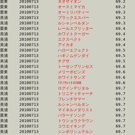
栗東	20100713	
ネオザイオン　　　
		69.2	-	50.7	-	33.9	-	17.3

栗東	20100713	
オースミマイカ　　
		69.2	-	51.7	-	34.6	-	17.2

栗東	20100713	
オーミリバティー　
		69.3	-	49.8	-	32.4	-	16.0

美浦	20100713	
ブラックエスパー　
		69.3	-	52.0	-	35.0	-	17.6

美浦	20100713	
ルシャンベルタン　
		69.3	-	52.6	-	35.8	-	18.3

栗東	20100713	
レールスプリッター
		69.4	-	50.6	-	32.7	-	15.9

美浦	20100713	
ホワイトクーガー　
		69.4	-	51.9	-	35.0	-	17.2

美浦	20100713	
エクスペクト　　　
		69.4	-	51.6	-	34.1	-	17.2

美浦	20100713	
アイカギ　　　　　
		69.4	-	51.9	-	35.2	-	17.8

栗東	20100713	
ハローエフェクト　
		69.5	-	50.2	-	32.9	-	16.2

美浦	20100713	
ハギノムゲンダイ　
		69.5	-	50.9	-	33.2	-	16.3

美浦	20100713	
チグサ　　　　　　
		69.5	-	52.6	-	35.2	-	17.6

美浦	20100713	
トーセンプリンセス
		69.6	-	52.4	-	35.1	-	17.4

栗東	20100713	
メリーポピンズ　　
		69.6	-	52.1	-	34.9	-	17.6

美浦	20100713	
ホワイトサンズ　　
		69.6	-	51.1	-	33.6	-	16.5

美浦	20100713	
ﾐﾁﾉｸﾚｯﾄの08　　　
		69.6	-	50.7	-	33.2	-	15.8

美浦	20100713	
ログインデジタル　
		69.7	-	50.8	-	32.5	-	15.0

美浦	20100713	
トリニティチャーチ
		69.7	-	51.9	-	34.9	-	17.6

美浦	20100713	
フレンチサマー　　
		69.7	-	51.6	-	34.4	-	17.3

美浦	20100713	
ルシャンベルタン　
		69.7	-	52.5	-	35.7	-	18.3

美浦	20100713	
マイネルメダリスト
		69.7	-	52.1	-	35.1	-	17.8

栗東	20100713	
バラードソング　　
		69.7	-	52.1	-	34.9	-	17.6

美浦	20100713	
トウショウクラウン
		69.7	-	52.0	-	35.3	-	18.0

栗東	20100713	
コウエイキング　　
		69.7	-	51.7	-	34.3	-	16.9

美浦	20100713	
シンボリシュテルン
		69.7	-	52.0	-	35.1	-	17.7
