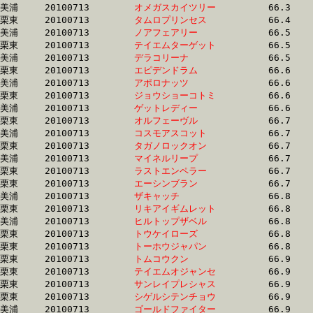
美浦	20100713	
オメガスカイツリー
		66.3	-	49.7	-	33.3	-	16.5

栗東	20100713	
タムロプリンセス　
		66.4	-	48.4	-	31.4	-	15.2

美浦	20100713	
ノアフェアリー　　
		66.5	-	49.8	-	33.6	-	17.4

栗東	20100713	
テイエムターゲット
		66.5	-	48.8	-	32.3	-	16.0

美浦	20100713	
デラコリーナ　　　
		66.5	-	49.9	-	33.6	-	17.2

栗東	20100713	
エピデンドラム　　
		66.6	-	48.7	-	32.5	-	15.8

美浦	20100713	
アポロナッツ　　　
		66.6	-	49.9	-	33.7	-	17.6

栗東	20100713	
ジョウショーコトミ
		66.6	-	48.8	-	32.1	-	16.1

美浦	20100713	
ゲットレディー　　
		66.6	-	49.8	-	33.9	-	17.4

栗東	20100713	
オルフェーヴル　　
		66.7	-	48.9	-	31.5	-	15.5

美浦	20100713	
コスモアスコット　
		66.7	-	50.6	-	34.4	-	17.5

栗東	20100713	
タガノロックオン　
		66.7	-	48.8	-	32.2	-	16.1

美浦	20100713	
マイネルリープ　　
		66.7	-	49.6	-	32.8	-	16.8

栗東	20100713	
ラストエンペラー　
		66.7	-	50.0	-	33.4	-	16.4

栗東	20100713	
エーシンブラン　　
		66.7	-	50.3	-	33.7	-	16.5

美浦	20100713	
ザキャッチ　　　　
		66.8	-	50.4	-	33.7	-	17.0

栗東	20100713	
リキアイギムレット
		66.8	-	48.1	-	31.9	-	15.9

美浦	20100713	
ヒルトップザベル　
		66.8	-	50.8	-	34.5	-	17.7

栗東	20100713	
トウケイローズ　　
		66.8	-	49.3	-	32.6	-	16.6

栗東	20100713	
トーホウジャパン　
		66.8	-	48.1	-	31.9	-	15.9

栗東	20100713	
トムコウクン　　　
		66.9	-	49.8	-	34.1	-	17.5

栗東	20100713	
テイエムオジャンセ
		66.9	-	49.9	-	33.7	-	17.2

栗東	20100713	
サンレイプレシャス
		66.9	-	49.8	-	34.1	-	17.5

栗東	20100713	
シゲルシテンチョウ
		66.9	-	50.3	-	34.2	-	17.2

美浦	20100713	
ゴールドファイター
		66.9	-	49.7	-	33.1	-	16.8
