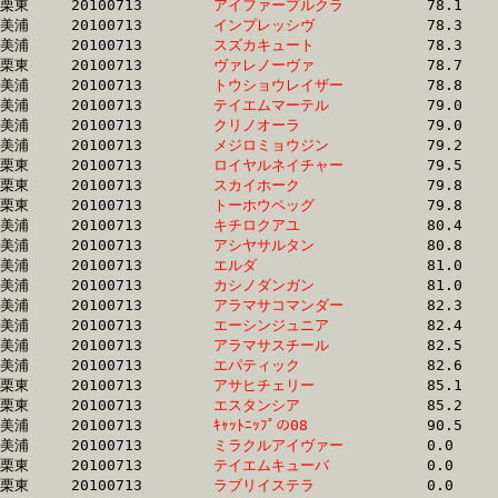
栗東	20100713	
アイファープルクラ
		78.1	-	57.5	-	38.3	-	19.0

美浦	20100713	
インプレッシヴ　　
		78.3	-	57.9	-	38.9	-	19.4

美浦	20100713	
スズカキュート　　
		78.3	-	58.1	-	39.3	-	20.5

栗東	20100713	
ヴァレノーヴァ　　
		78.7	-	57.1	-	38.1	-	19.3

美浦	20100713	
トウショウレイザー
		78.8	-	58.4	-	39.2	-	19.4

美浦	20100713	
テイエムマーテル　
		79.0	-	58.6	-	39.0	-	19.3

美浦	20100713	
クリノオーラ　　　
		79.0	-	58.5	-	38.9	-	19.5

美浦	20100713	
メジロミョウジン　
		79.2	-	59.3	-	39.5	-	20.0

栗東	20100713	
ロイヤルネイチャー
		79.5	-	57.5	-	37.7	-	18.3

栗東	20100713	
スカイホーク　　　
		79.8	-	57.7	-	37.8	-	18.4

栗東	20100713	
トーホウペッグ　　
		79.8	-	57.6	-	37.8	-	18.4

美浦	20100713	
キチロクアユ　　　
		80.4	-	59.6	-	39.8	-	19.5

美浦	20100713	
アシヤサルタン　　
		80.8	-	59.6	-	39.1	-	19.4

美浦	20100713	
エルダ　　　　　　
		81.0	-	59.8	-	40.3	-	21.1

美浦	20100713	
カシノダンガン　　
		81.0	-	60.8	-	41.3	-	21.1

美浦	20100713	
アラマサコマンダー
		82.3	-	61.3	-	40.4	-	20.0

美浦	20100713	
エーシンジュニア　
		82.4	-	61.5	-	41.6	-	20.9

美浦	20100713	
アラマサスチール　
		82.5	-	61.5	-	40.8	-	20.3

美浦	20100713	
エパティック　　　
		82.6	-	60.6	-	40.3	-	20.4

栗東	20100713	
アサヒチェリー　　
		85.1	-	64.0	-	42.9	-	21.1

栗東	20100713	
エスタンシア　　　
		85.2	-	61.9	-	41.7	-	20.9

美浦	20100713	
ｷｬｯﾄﾆｯﾌﾟの08　　　
		90.5	-	67.3	-	44.6	-	22.5

美浦	20100713	
ミラクルアイヴァー
		0.0	-	0.0	-	0.0	-	0.0

栗東	20100713	
テイエムキューバ　
		0.0	-	53.4	-	35.8	-	18.0

栗東	20100713	
ラブリイステラ　　
		0.0	-	0.0	-	0.0	-	0.0
