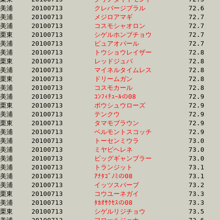
美浦	20100713	
クレバージブラル　
		72.6	-	53.0	-	34.7	-	17.1

美浦	20100713	
メジロアマギ　　　
		72.7	-	53.5	-	35.9	-	17.5

美浦	20100713	
コスモシャオロン　
		72.7	-	55.1	-	36.5	-	17.4

栗東	20100713	
シゲルホンブチョウ
		72.7	-	55.1	-	36.8	-	18.5

美浦	20100713	
ピュアオパール　　
		72.7	-	54.3	-	37.0	-	18.4

美浦	20100713	
トウショウレイザー
		72.8	-	54.6	-	36.3	-	18.1

栗東	20100713	
レッドジュバ　　　
		72.8	-	54.7	-	36.3	-	18.2

美浦	20100713	
マイネルタイムレス
		72.8	-	54.5	-	36.3	-	17.8

栗東	20100713	
ドリームガン　　　
		72.8	-	54.2	-	36.3	-	18.6

美浦	20100713	
コスモカール　　　
		72.8	-	54.7	-	36.5	-	18.4

美浦	20100713	
ｺﾝﾌｨﾁｭｰﾙの08　　　
		72.9	-	54.3	-	36.3	-	18.7

栗東	20100713	
ボウシュウローズ　
		72.9	-	53.0	-	34.5	-	17.1

美浦	20100713	
テンクウ　　　　　
		72.9	-	55.0	-	36.7	-	18.3

栗東	20100713	
タマモブラウン　　
		72.9	-	53.8	-	36.2	-	18.4

美浦	20100713	
ベルモントスコッチ
		72.9	-	52.8	-	34.1	-	16.9

美浦	20100713	
トーセンミウラ　　
		73.0	-	53.6	-	35.3	-	17.7

美浦	20100713	
ミヤビヘレネ　　　
		73.0	-	53.5	-	35.6	-	17.4

美浦	20100713	
ビッグギャンブラー
		73.0	-	55.0	-	37.1	-	19.1

美浦	20100713	
トランジット　　　
		73.1	-	54.2	-	36.5	-	0.0

美浦	20100713	
ｱﾅﾀｺﾞﾉﾐの08　　　
		73.1	-	55.2	-	36.7	-	18.3

美浦	20100713	
イッツスパーブ　　
		73.2	-	54.8	-	37.1	-	18.9

栗東	20100713	
コウユーネガイ　　
		73.3	-	54.5	-	36.4	-	18.3

美浦	20100713	
ﾀｶｵｻｸｾｽの08　　　
		73.3	-	55.3	-	37.0	-	18.3

栗東	20100713	
シゲルリジチョウ　
		73.5	-	55.9	-	37.5	-	18.9
