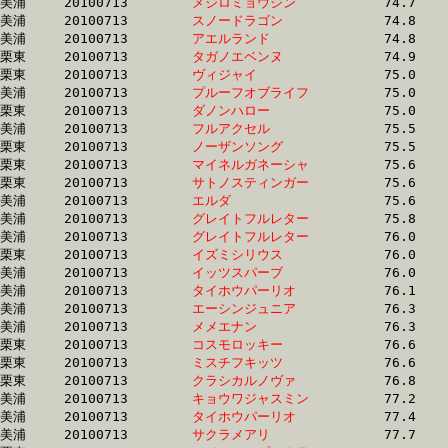
美浦	20100713	
メジロミョウジン　
		74.7	-	56.0	-	38.0	-	19.0

美浦	20100713	
スノードラゴン　　
		74.8	-	55.5	-	35.9	-	17.3

美浦	20100713	
アエルランド　　　
		74.8	-	54.5	-	35.5	-	17.3

栗東	20100713	
タガノエベンヌ　　
		74.9	-	55.4	-	37.2	-	18.7

栗東	20100713	
ヴィジャイ　　　　
		75.0	-	53.8	-	34.7	-	16.4

美浦	20100713	
プルーフオブライフ
		75.0	-	55.3	-	36.5	-	18.4

栗東	20100713	
ダノンハロー　　　
		75.0	-	53.9	-	34.8	-	16.5

美浦	20100713	
フルアクセル　　　
		75.5	-	55.2	-	36.0	-	18.3

栗東	20100713	
ノーザンソング　　
		75.5	-	58.5	-	41.8	-	21.4

栗東	20100713	
マイネルガネーシャ
		75.6	-	55.5	-	36.4	-	17.9

栗東	20100713	
サトノスティンガー
		75.6	-	55.5	-	36.5	-	17.9

美浦	20100713	
エルダ　　　　　　
		75.6	-	55.9	-	36.9	-	18.1

美浦	20100713	
グレイトフルレター
		75.8	-	56.4	-	37.7	-	19.2

美浦	20100713	
グレイトフルレター
		76.0	-	57.1	-	38.3	-	19.7

栗東	20100713	
イズミシリウス　　
		76.0	-	56.6	-	38.3	-	19.4

美浦	20100713	
イッツスパーブ　　
		76.0	-	57.5	-	38.0	-	18.9

美浦	20100713	
タイホウパーリオ　
		76.1	-	57.8	-	39.2	-	19.3

美浦	20100713	
エーシンジュニア　
		76.3	-	57.1	-	38.3	-	19.3

美浦	20100713	
メメエナン　　　　
		76.3	-	57.0	-	38.2	-	18.6

栗東	20100713	
コスモロッキー　　
		76.6	-	56.9	-	38.0	-	19.1

栗東	20100713	
ミスチフキッツ　　
		76.6	-	57.3	-	38.0	-	17.6

栗東	20100713	
クラシカルノヴァ　
		76.8	-	56.7	-	38.0	-	19.2

美浦	20100713	
キョウワジャスミン
		77.2	-	57.6	-	38.7	-	19.2

美浦	20100713	
タイホウパーリオ　
		77.4	-	58.3	-	39.5	-	20.1

美浦	20100713	
サクラメアリ　　　
		77.7	-	57.5	-	38.4	-	19.4
