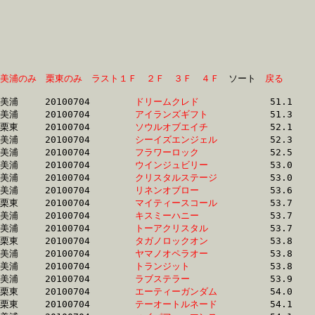
美浦のみ
栗東のみ
ラスト１Ｆ
２Ｆ
３Ｆ
４Ｆ
　ソート　
戻る
美浦	20100704	
ドリームクレド　　
		51.1	-	37.4	-	25.6	-	13.3

美浦	20100704	
アイランズギフト　
		51.3	-	37.7	-	24.9	-	12.7

栗東	20100704	
ソウルオブエイチ　
		52.1	-	38.5	-	26.1	-	13.3

美浦	20100704	
シーイズエンジェル
		52.3	-	38.7	-	25.6	-	12.7

美浦	20100704	
フラワーロック　　
		52.5	-	37.2	-	24.3	-	12.2

美浦	20100704	
ウインジュビリー　
		53.0	-	38.9	-	25.7	-	12.9

美浦	20100704	
クリスタルステージ
		53.0	-	38.7	-	25.2	-	12.5

美浦	20100704	
リネンオブロー　　
		53.6	-	38.9	-	25.3	-	12.9

栗東	20100704	
マイティースコール
		53.7	-	39.5	-	26.1	-	13.1

美浦	20100704	
キスミーハニー　　
		53.7	-	39.4	-	25.8	-	13.0

美浦	20100704	
トーアクリスタル　
		53.7	-	40.0	-	26.6	-	13.2

栗東	20100704	
タガノロックオン　
		53.8	-	39.4	-	26.1	-	13.1

美浦	20100704	
ヤマノオペラオー　
		53.8	-	38.7	-	25.1	-	12.7

美浦	20100704	
トランジット　　　
		53.8	-	39.9	-	26.9	-	13.9

美浦	20100704	
ラブステラー　　　
		53.9	-	40.0	-	26.6	-	13.2

栗東	20100704	
エーティーガンダム
		54.0	-	39.6	-	25.9	-	13.1

栗東	20100704	
テーオートルネード
		54.1	-	39.5	-	26.1	-	13.1
