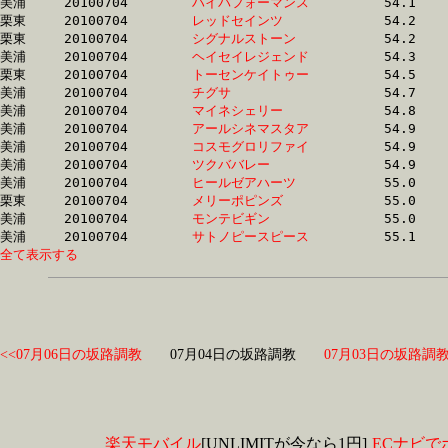
美浦	20100704	
ハイパフォーマンス
		54.1	-	39.8	-	25.8	-	12.8

栗東	20100704	
レッドセインツ　　
		54.2	-	40.4	-	27.3	-	13.6

栗東	20100704	
シグナルストーン　
		54.2	-	40.3	-	26.9	-	13.3

美浦	20100704	
ヘイセイレジェンド
		54.3	-	40.5	-	27.1	-	13.7

栗東	20100704	
トーセンケイトゥー
		54.5	-	39.7	-	26.3	-	13.1

美浦	20100704	
チグサ　　　　　　
		54.7	-	39.9	-	26.1	-	12.7

美浦	20100704	
マイネシェリー　　
		54.8	-	40.0	-	26.8	-	13.3

美浦	20100704	
アールシネマスタア
		54.9	-	39.9	-	25.8	-	12.8

美浦	20100704	
コスモグロリファイ
		54.9	-	39.0	-	25.2	-	12.4

美浦	20100704	
ツクババレー　　　
		54.9	-	40.1	-	26.8	-	13.5

美浦	20100704	
ヒールゼアハーツ　
		55.0	-	39.5	-	25.8	-	13.0

栗東	20100704	
メリーポピンズ　　
		55.0	-	40.9	-	27.5	-	13.9

美浦	20100704	
モンテビギン　　　
		55.0	-	40.2	-	26.8	-	13.5

美浦	20100704	
サトノピースピース
全て表示する
<<07月06日の坂路調教
07月04日の坂路調教
07月03日の坂路調教
楽天モバイル
[UNLIMITが今なら1円]
ECナビで