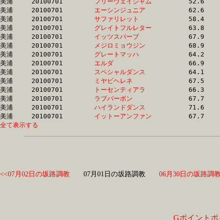
美浦	20100701	
フリーウェイジャム
		52.6	-	39.8	-	27.3	-	14.3

美浦	20100701	
エーシンジュニア　
		62.6	-	43.6	-	28.8	-	14.4

美浦	20100701	
サファリレット　　
		58.4	-	43.2	-	28.9	-	14.3

美浦	20100701	
グレイトフルレター
		63.8	-	43.9	-	29.0	-	14.4

美浦	20100701	
イッツスパーブ　　
		67.9	-	46.4	-	30.6	-	15.3

美浦	20100701	
メジロミョウジン　
		68.9	-	46.8	-	30.9	-	15.5

美浦	20100701	
グレートマッハ　　
		64.2	-	47.0	-	31.3	-	16.0

美浦	20100701	
エルダ　　　　　　
		66.9	-	48.7	-	32.1	-	15.8

美浦	20100701	
スペシャルダンス　
		64.1	-	48.3	-	32.5	-	16.1

美浦	20100701	
ミヤビヘレネ　　　
		67.5	-	49.1	-	32.5	-	15.9

美浦	20100701	
トーセンティアラ　
		66.3	-	49.3	-	32.7	-	16.3

美浦	20100701	
ラブバーボン　　　
		67.7	-	50.1	-	33.0	-	17.1

美浦	20100701	
ハイランドダンス　
		71.6	-	51.6	-	33.0	-	16.2

美浦	20100701	
イットーアンファン
全て表示する
<<07月02日の坂路調教
07月01日の坂路調教
06月30日の坂路調教
Gポイントポ