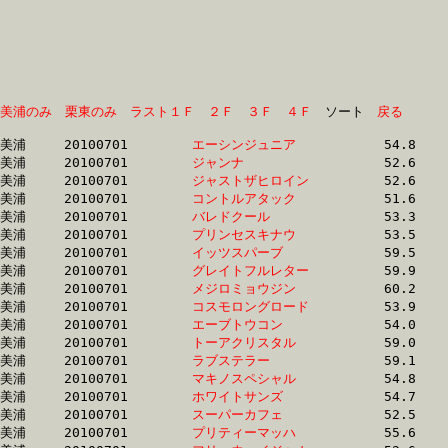
美浦のみ
栗東のみ
ラスト１Ｆ
２Ｆ
３Ｆ
４Ｆ
　ソート　
戻る
美浦	20100701	
エーシンジュニア　
		54.8	-	37.2	-	24.0	-	11.9

美浦	20100701	
ジャンナ　　　　　
		52.6	-	37.4	-	24.1	-	12.0

美浦	20100701	
ジャストザヒロイン
		52.6	-	37.6	-	24.2	-	12.0

美浦	20100701	
コントルアタック　
		51.6	-	37.4	-	24.7	-	12.5

美浦	20100701	
バレドクール　　　
		53.3	-	38.9	-	25.3	-	12.7

美浦	20100701	
プリンセスキナウ　
		53.5	-	39.0	-	25.5	-	12.9

美浦	20100701	
イッツスパーブ　　
		59.5	-	39.9	-	25.8	-	12.7

美浦	20100701	
グレイトフルレター
		59.9	-	39.8	-	25.8	-	12.6

美浦	20100701	
メジロミョウジン　
		60.2	-	40.0	-	25.8	-	12.7

美浦	20100701	
コスモロングロード
		53.9	-	39.7	-	26.4	-	13.3

美浦	20100701	
エーブトウコン　　
		54.0	-	39.8	-	26.5	-	13.4

美浦	20100701	
トーアクリスタル　
		59.0	-	41.5	-	26.8	-	13.1

美浦	20100701	
ラブステラー　　　
		59.1	-	41.6	-	26.8	-	13.1

美浦	20100701	
マキノスペシャル　
		54.8	-	40.4	-	27.2	-	13.7

美浦	20100701	
ホワイトサンズ　　
		54.7	-	40.4	-	27.2	-	13.6

美浦	20100701	
スーパーカフェ　　
		52.5	-	39.7	-	27.2	-	14.2

美浦	20100701	
プリティーマッハ　
		55.6	-	41.0	-	27.2	-	14.0
