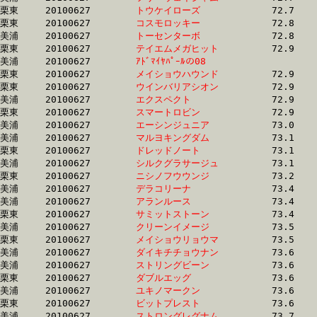
栗東	20100627	
トウケイローズ　　
		72.7	-	54.0	-	35.7	-	17.5

栗東	20100627	
コスモロッキー　　
		72.8	-	52.2	-	34.4	-	17.0

美浦	20100627	
トーセンターボ　　
		72.8	-	54.2	-	35.4	-	17.4

栗東	20100627	
テイエムメガヒット
		72.9	-	54.6	-	36.9	-	18.7

美浦	20100627	
ｱﾄﾞﾏｲﾔﾊﾟｰﾙの08　　
		72.9	-	55.2	-	37.5	-	19.0

栗東	20100627	
メイショウハウンド
		72.9	-	54.5	-	36.5	-	17.9

栗東	20100627	
ウインバリアシオン
		72.9	-	54.6	-	36.5	-	17.8

美浦	20100627	
エクスペクト　　　
		72.9	-	52.7	-	35.0	-	17.4

栗東	20100627	
スマートロビン　　
		72.9	-	50.8	-	32.3	-	15.4

美浦	20100627	
エーシンジュニア　
		73.0	-	55.8	-	38.0	-	19.5

美浦	20100627	
マルヨキングダム　
		73.1	-	55.7	-	37.5	-	19.2

栗東	20100627	
ドレッドノート　　
		73.1	-	54.5	-	35.6	-	17.5

美浦	20100627	
シルクグラサージュ
		73.1	-	54.2	-	36.1	-	17.6

栗東	20100627	
ニシノフウウンジ　
		73.2	-	54.6	-	36.3	-	18.0

美浦	20100627	
デラコリーナ　　　
		73.4	-	54.8	-	37.2	-	18.7

美浦	20100627	
アランルース　　　
		73.4	-	54.1	-	36.1	-	18.0

栗東	20100627	
サミットストーン　
		73.4	-	55.0	-	35.9	-	17.5

美浦	20100627	
クリーンイメージ　
		73.5	-	55.5	-	37.8	-	19.8

栗東	20100627	
メイショウリョウマ
		73.5	-	54.9	-	36.4	-	17.9

美浦	20100627	
ダイキチチョウナン
		73.6	-	54.3	-	35.8	-	0.0

美浦	20100627	
ストリングビーン　
		73.6	-	54.5	-	36.4	-	18.2

栗東	20100627	
ダブルエッグ　　　
		73.6	-	53.3	-	34.5	-	17.0

美浦	20100627	
ユキノマークン　　
		73.6	-	0.0	-	0.0	-	19.0

栗東	20100627	
ビットプレスト　　
		73.6	-	53.6	-	35.0	-	16.8

美浦	20100627	
ストロングレグナム
		73.7	-	55.0	-	36.3	-	17.7
