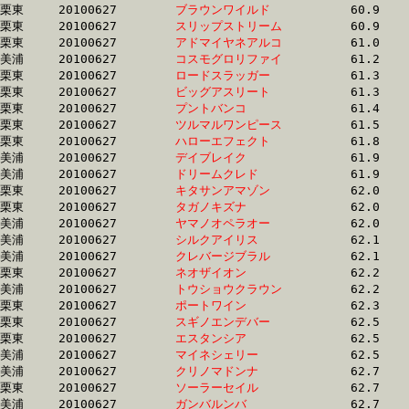
栗東	20100627	
ブラウンワイルド　
		60.9	-	45.5	-	30.7	-	15.4

栗東	20100627	
スリップストリーム
		60.9	-	43.6	-	28.1	-	13.7

栗東	20100627	
アドマイヤネアルコ
		61.0	-	44.0	-	29.2	-	15.1

美浦	20100627	
コスモグロリファイ
		61.2	-	44.9	-	29.5	-	14.9

栗東	20100627	
ロードスラッガー　
		61.3	-	44.5	-	29.1	-	14.6

栗東	20100627	
ビッグアスリート　
		61.3	-	44.3	-	29.0	-	14.2

栗東	20100627	
プントバンコ　　　
		61.4	-	45.5	-	30.4	-	15.1

栗東	20100627	
ツルマルワンピース
		61.5	-	45.7	-	30.4	-	15.5

栗東	20100627	
ハローエフェクト　
		61.8	-	46.1	-	31.1	-	15.8

美浦	20100627	
デイブレイク　　　
		61.9	-	45.3	-	29.6	-	13.0

美浦	20100627	
ドリームクレド　　
		61.9	-	45.8	-	31.0	-	15.8

栗東	20100627	
キタサンアマゾン　
		62.0	-	45.4	-	30.5	-	15.1

栗東	20100627	
タガノキズナ　　　
		62.0	-	44.9	-	29.3	-	14.7

美浦	20100627	
ヤマノオペラオー　
		62.0	-	44.9	-	29.1	-	14.4

美浦	20100627	
シルクアイリス　　
		62.1	-	45.6	-	30.4	-	14.9

美浦	20100627	
クレバージブラル　
		62.1	-	45.2	-	29.2	-	14.5

栗東	20100627	
ネオザイオン　　　
		62.2	-	45.3	-	30.2	-	15.3

美浦	20100627	
トウショウクラウン
		62.2	-	45.9	-	30.4	-	15.4

栗東	20100627	
ポートワイン　　　
		62.3	-	43.8	-	28.5	-	13.6

栗東	20100627	
スギノエンデバー　
		62.5	-	46.0	-	31.0	-	15.3

栗東	20100627	
エスタンシア　　　
		62.5	-	46.4	-	30.7	-	15.5

美浦	20100627	
マイネシェリー　　
		62.5	-	44.5	-	29.9	-	15.4

美浦	20100627	
クリノマドンナ　　
		62.7	-	45.3	-	30.7	-	15.7

栗東	20100627	
ソーラーセイル　　
		62.7	-	46.7	-	30.8	-	15.4

美浦	20100627	
ガンバルンバ　　　
		62.7	-	46.2	-	31.3	-	16.1
