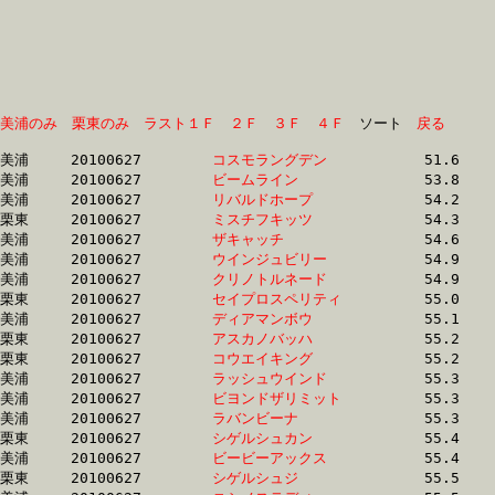
美浦のみ
栗東のみ
ラスト１Ｆ
２Ｆ
３Ｆ
４Ｆ
　ソート　
戻る
美浦	20100627	
コスモラングデン　
		51.6	-	37.0	-	24.5	-	12.5

美浦	20100627	
ビームライン　　　
		53.8	-	39.7	-	26.5	-	13.5

美浦	20100627	
リバルドホープ　　
		54.2	-	39.2	-	25.7	-	13.0

栗東	20100627	
ミスチフキッツ　　
		54.3	-	39.3	-	25.8	-	13.1

美浦	20100627	
ザキャッチ　　　　
		54.6	-	39.5	-	25.9	-	12.9

美浦	20100627	
ウインジュビリー　
		54.9	-	40.2	-	26.2	-	13.0

美浦	20100627	
クリノトルネード　
		54.9	-	39.5	-	26.0	-	12.6

栗東	20100627	
セイプロスペリティ
		55.0	-	39.5	-	25.6	-	12.5

美浦	20100627	
ディアマンボウ　　
		55.1	-	38.7	-	25.2	-	12.3

栗東	20100627	
アスカノバッハ　　
		55.2	-	40.7	-	27.2	-	13.9

栗東	20100627	
コウエイキング　　
		55.2	-	40.7	-	27.3	-	13.9

美浦	20100627	
ラッシュウインド　
		55.3	-	40.8	-	27.0	-	13.4

美浦	20100627	
ビヨンドザリミット
		55.3	-	40.8	-	27.0	-	13.4

美浦	20100627	
ラバンビーナ　　　
		55.3	-	41.0	-	26.8	-	13.5

栗東	20100627	
シゲルシュカン　　
		55.4	-	40.9	-	27.0	-	13.7

美浦	20100627	
ビービーアックス　
		55.4	-	41.5	-	27.6	-	13.6

栗東	20100627	
シゲルシュジ　　　
		55.5	-	41.2	-	27.0	-	13.4
