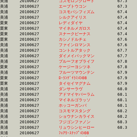
美浦	20100627	
コスモロングロード
		67.3	-	50.5	-	34.2	-	17.3

美浦	20100627	
エーブトウコン　　
		67.3	-	50.6	-	34.2	-	17.3

美浦	20100627	
コスモパシフィズム
		67.4	-	51.6	-	35.1	-	17.6

美浦	20100627	
シルクアイリス　　
		67.4	-	49.5	-	32.5	-	15.4

栗東	20100627	
レディダイヤ　　　
		67.4	-	50.3	-	33.4	-	16.4

栗東	20100627	
マイネルメガロス　
		67.4	-	48.6	-	30.7	-	14.9

栗東	20100627	
スナークビーナス　
		67.4	-	49.6	-	32.9	-	16.5

栗東	20100627	
カシノドルチェ　　
		67.6	-	50.0	-	33.3	-	17.1

美浦	20100627	
ファインロマンス　
		67.6	-	49.6	-	31.9	-	14.9

美浦	20100627	
コントルアタック　
		67.7	-	49.4	-	32.1	-	15.5

美浦	20100627	
ダイメイパックマン
		67.7	-	50.6	-	33.9	-	17.1

美浦	20100627	
プルーフオブライフ
		67.8	-	50.7	-	34.4	-	17.0

栗東	20100627	
ケージーヨシツネ　
		67.8	-	50.7	-	33.4	-	17.0

美浦	20100627	
フルーツマウンテン
		67.9	-	48.5	-	32.2	-	15.6

栗東	20100627	
ﾛｰﾗﾝﾃﾞｲﾗﾐの08　　
		67.9	-	50.3	-	33.6	-	17.2

栗東	20100627	
タイセイマグナム　
		67.9	-	47.5	-	30.5	-	14.9

美浦	20100627	
ダンサーラヴ　　　
		68.0	-	49.8	-	32.5	-	15.5

美浦	20100627	
アドマイヤバーラム
		68.1	-	50.9	-	34.2	-	16.7

美浦	20100627	
マイネルゴラッソ　
		68.1	-	51.4	-	34.9	-	17.3

美浦	20100627	
ホッコーガンバ　　
		68.1	-	51.7	-	35.0	-	17.7

美浦	20100627	
コスモマスタング　
		68.2	-	52.3	-	35.6	-	18.0

美浦	20100627	
ショウナンカライス
		68.2	-	50.6	-	33.9	-	16.6

美浦	20100627	
フジゴンファノン　
		68.3	-	51.3	-	33.9	-	17.3

美浦	20100627	
リュウシンヒーロー
		68.3	-	50.9	-	33.8	-	16.9

美浦	20100627	
ﾌｪｱﾘｰｽﾃｯﾌﾟの08　　
		68.3	-	50.8	-	33.8	-	16.8
