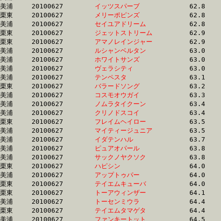
美浦	20100627	
イッツスパーブ　　
		62.8	-	44.3	-	29.2	-	14.4

栗東	20100627	
メリーポピンズ　　
		62.8	-	46.8	-	31.6	-	16.2

美浦	20100627	
セイユアドリーム　
		62.8	-	45.3	-	30.8	-	15.7

栗東	20100627	
ジェットストリーム
		62.9	-	45.1	-	29.5	-	14.2

栗東	20100627	
アマノレインジャー
		62.9	-	45.9	-	29.9	-	15.1

美浦	20100627	
ルシャンベルタン　
		63.0	-	45.0	-	29.4	-	14.3

美浦	20100627	
ホワイトサンズ　　
		63.0	-	44.6	-	29.0	-	14.4

美浦	20100627	
ヴェラシティ　　　
		63.0	-	47.0	-	32.0	-	16.1

美浦	20100627	
テンペスタ　　　　
		63.1	-	45.4	-	30.3	-	15.1

栗東	20100627	
バラードソング　　
		63.2	-	47.8	-	32.3	-	16.5

美浦	20100627	
コスモオウガイ　　
		63.3	-	44.8	-	29.3	-	14.6

美浦	20100627	
ノムラタイクーン　
		63.4	-	43.7	-	28.3	-	14.1

美浦	20100627	
クリノドスコイ　　
		63.4	-	46.7	-	30.1	-	14.8

栗東	20100627	
フレイムヘイロー　
		63.5	-	46.2	-	30.5	-	15.4

美浦	20100627	
マイティージュニア
		63.5	-	46.1	-	29.8	-	15.1

美浦	20100627	
イダテンハル　　　
		63.7	-	44.1	-	28.6	-	14.5

美浦	20100627	
ピュアオパール　　
		63.8	-	46.3	-	29.5	-	14.6

美浦	20100627	
サックノヤクソク　
		63.8	-	44.2	-	28.7	-	14.5

栗東	20100627	
ハピシン　　　　　
		64.0	-	47.5	-	31.5	-	15.6

美浦	20100627	
アップトゥパー　　
		64.0	-	47.6	-	31.5	-	15.7

栗東	20100627	
テイエムキューバ　
		64.0	-	47.3	-	31.6	-	15.8

栗東	20100627	
トーアウィンザー　
		64.1	-	46.3	-	30.2	-	15.2

美浦	20100627	
トーセンミウラ　　
		64.4	-	47.4	-	31.2	-	15.7

栗東	20100627	
テイエムタマゲタ　
		64.4	-	46.9	-	30.6	-	15.1

美浦	20100627	
ファンキートット　
		64.5	-	48.0	-	32.3	-	16.2
