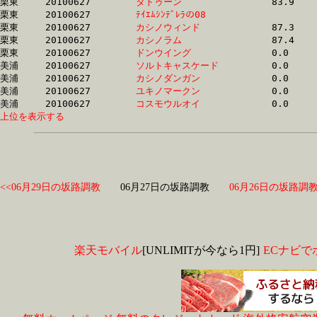
栗東	20100627	
タトゥーン　　　　
		83.9	-	61.9	-	41.2	-	20.5

栗東	20100627	
ﾃｲｴﾑｼﾝﾃﾞﾚﾗの08　　
		84.8	-	59.4	-	38.7	-	19.3

栗東	20100627	
カシノウィンド　　
		87.3	-	65.5	-	43.3	-	22.2

栗東	20100627	
カシノラム　　　　
		87.4	-	65.6	-	43.3	-	22.2

栗東	20100627	
ドンウイング　　　
		0.0	-	0.0	-	0.0	-	0.0

美浦	20100627	
ソルトキャスケード
		0.0	-	0.0	-	0.0	-	0.0

美浦	20100627	
カシノダンガン　　
		0.0	-	0.0	-	0.0	-	0.0

美浦	20100627	
ユキノマークン　　
		0.0	-	0.0	-	26.9	-	13.5

美浦	20100627	
コスモウルオイ　　
上位を表示する
<<06月29日の坂路調教
06月27日の坂路調教
06月26日の坂路調教
楽天モバイル
[UNLIMITが今なら1円]
ECナビで