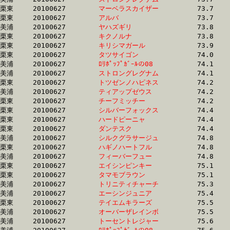
栗東	20100627	
マーベラスカイザー
		73.7	-	54.1	-	36.1	-	17.8

栗東	20100627	
アルバ　　　　　　
		73.7	-	54.1	-	36.4	-	18.6

美浦	20100627	
ヤハズギリ　　　　
		73.8	-	55.0	-	36.9	-	18.4

栗東	20100627	
キクノルナ　　　　
		73.8	-	53.4	-	34.5	-	17.3

栗東	20100627	
キリシマガール　　
		73.9	-	54.2	-	36.2	-	17.9

栗東	20100627	
タツサイゴン　　　
		74.0	-	54.8	-	0.0	-	18.0

美浦	20100627	
ﾛﾘﾎﾟｯﾌﾟｶﾞｰﾙの08　
		74.1	-	54.2	-	35.6	-	17.8

美浦	20100627	
ストロングレグナム
		74.1	-	54.8	-	35.6	-	17.6

栗東	20100627	
トツゼンノハピネス
		74.2	-	54.7	-	36.8	-	18.5

美浦	20100627	
ティアップゼウス　
		74.2	-	55.3	-	36.4	-	17.9

栗東	20100627	
チーフミッチー　　
		74.2	-	55.0	-	36.4	-	18.2

栗東	20100627	
シルバーフォックス
		74.4	-	50.2	-	31.8	-	14.9

栗東	20100627	
ハードピーニャ　　
		74.4	-	55.3	-	37.1	-	18.1

栗東	20100627	
ダンテスク　　　　
		74.4	-	55.2	-	36.3	-	17.8

美浦	20100627	
シルクグラサージュ
		74.8	-	55.6	-	36.8	-	18.0

栗東	20100627	
ハギノハートフル　
		74.8	-	50.5	-	32.0	-	15.1

美浦	20100627	
フィーバーフュー　
		74.8	-	55.1	-	36.4	-	17.8

栗東	20100627	
エイシンピンキー　
		75.1	-	55.4	-	36.7	-	18.1

栗東	20100627	
タマモブラウン　　
		75.1	-	55.3	-	37.2	-	18.7

美浦	20100627	
トリニティチャーチ
		75.3	-	55.1	-	36.9	-	19.2

美浦	20100627	
エーシンジュニア　
		75.4	-	57.8	-	39.3	-	20.1

栗東	20100627	
テイエムキラーズ　
		75.5	-	53.3	-	33.4	-	15.2

美浦	20100627	
オーバーザレインボ
		75.5	-	55.0	-	36.6	-	18.5

美浦	20100627	
トーセントレジャー
		75.6	-	56.1	-	36.9	-	18.6
