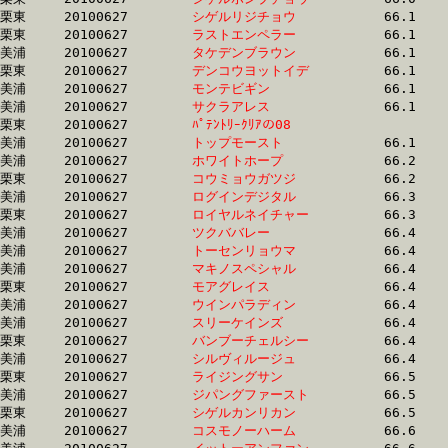
栗東	20100627	
シゲルリジチョウ　
		66.1	-	49.6	-	33.0	-	15.9

栗東	20100627	
ラストエンペラー　
		66.1	-	49.0	-	32.8	-	16.1

美浦	20100627	
タケデンブラウン　
		66.1	-	49.5	-	33.0	-	16.4

栗東	20100627	
デンコウヨットイデ
		66.1	-	49.9	-	33.4	-	16.9

美浦	20100627	
モンテビギン　　　
		66.1	-	47.9	-	30.7	-	14.4

美浦	20100627	
サクラアレス　　　
		66.1	-	49.5	-	32.9	-	16.2

栗東	20100627	
ﾊﾟﾃﾝﾄﾘｰｸﾘｱの08　　
		66.1	-	49.1	-	32.7	-	16.6

美浦	20100627	
トップモースト　　
		66.1	-	48.6	-	32.5	-	16.0

美浦	20100627	
ホワイトホープ　　
		66.2	-	47.9	-	31.5	-	15.3

栗東	20100627	
コウミョウガツジ　
		66.2	-	49.1	-	32.7	-	16.5

美浦	20100627	
ログインデジタル　
		66.3	-	49.3	-	33.2	-	16.8

栗東	20100627	
ロイヤルネイチャー
		66.3	-	47.9	-	30.6	-	14.8

美浦	20100627	
ツクババレー　　　
		66.4	-	48.2	-	31.2	-	14.5

美浦	20100627	
トーセンリョウマ　
		66.4	-	50.3	-	34.0	-	17.0

美浦	20100627	
マキノスペシャル　
		66.4	-	49.7	-	33.9	-	17.5

栗東	20100627	
モアグレイス　　　
		66.4	-	48.9	-	32.9	-	17.2

美浦	20100627	
ウインパラディン　
		66.4	-	48.2	-	31.0	-	14.5

美浦	20100627	
スリーケインズ　　
		66.4	-	49.7	-	32.9	-	16.4

栗東	20100627	
バンブーチェルシー
		66.4	-	49.1	-	33.1	-	16.0

美浦	20100627	
シルヴィルージュ　
		66.4	-	49.7	-	33.0	-	16.4

栗東	20100627	
ライジングサン　　
		66.5	-	49.2	-	32.4	-	16.3

美浦	20100627	
ジパングファースト
		66.5	-	50.1	-	33.5	-	16.9

栗東	20100627	
シゲルカンリカン　
		66.5	-	49.2	-	32.4	-	16.3

美浦	20100627	
コスモノーハーム　
		66.6	-	48.7	-	32.2	-	16.0
