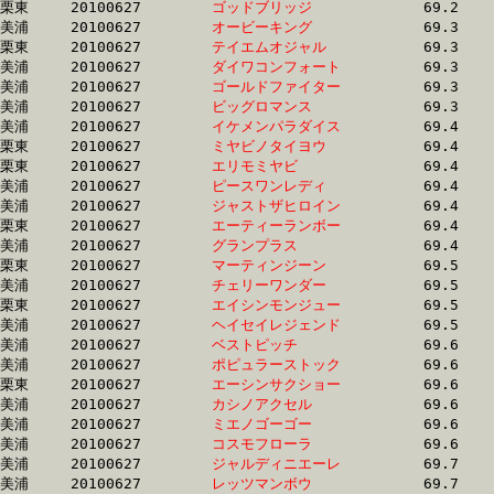
栗東	20100627	
ゴッドブリッジ　　
		69.2	-	52.5	-	35.3	-	17.5

美浦	20100627	
オービーキング　　
		69.3	-	51.6	-	35.2	-	17.6

栗東	20100627	
テイエムオジャル　
		69.3	-	52.5	-	36.8	-	19.2

美浦	20100627	
ダイワコンフォート
		69.3	-	51.8	-	34.9	-	17.6

美浦	20100627	
ゴールドファイター
		69.3	-	51.9	-	35.0	-	17.7

美浦	20100627	
ビッグロマンス　　
		69.3	-	50.9	-	33.9	-	17.1

美浦	20100627	
イケメンパラダイス
		69.4	-	51.6	-	34.6	-	16.9

栗東	20100627	
ミヤビノタイヨウ　
		69.4	-	51.6	-	34.3	-	17.2

栗東	20100627	
エリモミヤビ　　　
		69.4	-	52.0	-	34.4	-	16.7

美浦	20100627	
ピースワンレディ　
		69.4	-	51.4	-	33.8	-	16.2

美浦	20100627	
ジャストザヒロイン
		69.4	-	52.7	-	35.5	-	18.0

栗東	20100627	
エーティーランボー
		69.4	-	50.2	-	33.2	-	0.0

美浦	20100627	
グランプラス　　　
		69.4	-	51.7	-	34.6	-	17.3

栗東	20100627	
マーティンジーン　
		69.5	-	50.9	-	33.2	-	17.0

美浦	20100627	
チェリーワンダー　
		69.5	-	52.3	-	35.2	-	18.2

栗東	20100627	
エイシンモンジュー
		69.5	-	51.7	-	34.5	-	17.2

美浦	20100627	
ヘイセイレジェンド
		69.5	-	51.2	-	33.6	-	16.3

美浦	20100627	
ベストピッチ　　　
		69.6	-	52.5	-	35.6	-	17.9

美浦	20100627	
ポピュラーストック
		69.6	-	52.1	-	0.0	-	17.4

栗東	20100627	
エーシンサクショー
		69.6	-	50.3	-	33.4	-	16.8

美浦	20100627	
カシノアクセル　　
		69.6	-	52.1	-	35.0	-	17.6

美浦	20100627	
ミエノゴーゴー　　
		69.6	-	52.0	-	35.2	-	18.0

美浦	20100627	
コスモフローラ　　
		69.6	-	51.4	-	34.4	-	17.4

美浦	20100627	
ジャルディニエーレ
		69.7	-	52.4	-	35.2	-	18.2

美浦	20100627	
レッツマンボウ　　
		69.7	-	51.8	-	34.4	-	17.0
