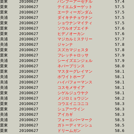
栗東	20100627	
バンブーアーセナル
		57.4	-	42.5	-	27.9	-	13.7

栗東	20100627	
テイエムターゲット
		57.5	-	42.5	-	28.3	-	14.3

栗東	20100627	
エーティーガンダム
		57.5	-	42.1	-	27.3	-	12.9

美浦	20100627	
ダイキチチョウナン
		57.5	-	42.1	-	28.2	-	13.9

栗東	20100627	
ショウナンマイティ
		57.5	-	42.2	-	28.2	-	14.4

栗東	20100627	
ソウルオブエイチ　
		57.6	-	43.1	-	28.5	-	14.7

栗東	20100627	
ヒデノオーカン　　
		57.6	-	42.3	-	28.3	-	14.6

美浦	20100627	
マジカルミステリー
		57.7	-	39.3	-	25.4	-	12.8

美浦	20100627	
ジャンナ　　　　　
		57.8	-	42.0	-	27.4	-	13.4

栗東	20100627	
スズカマジェスタ　
		57.8	-	42.4	-	27.8	-	14.1

栗東	20100627	
フレッチャロッサ　
		57.9	-	41.9	-	26.2	-	12.4

美浦	20100627	
シーイズエンジェル
		57.9	-	42.0	-	27.4	-	13.5

栗東	20100627	
ネバープリンス　　
		58.0	-	42.5	-	28.2	-	14.3

栗東	20100627	
マスターグレイマン
		58.1	-	42.6	-	28.3	-	14.4

美浦	20100627	
ホワイトホープ　　
		58.1	-	40.7	-	26.2	-	12.9

美浦	20100627	
ハイパフォーマンス
		58.1	-	43.4	-	28.3	-	13.6

美浦	20100627	
コスモメサイア　　
		58.1	-	41.5	-	27.1	-	13.0

栗東	20100627	
シゲルジュウヤク　
		58.1	-	42.1	-	27.0	-	12.9

美浦	20100627	
メジロミョウジン　
		58.2	-	39.9	-	26.4	-	13.7

栗東	20100627	
コウエイニコニコ　
		58.3	-	42.7	-	28.0	-	13.7

栗東	20100627	
シュアーウイン　　
		58.3	-	42.9	-	28.0	-	13.6

美浦	20100627	
アイカギ　　　　　
		58.3	-	42.7	-	28.2	-	14.0

美浦	20100627	
フォーエバーマーク
		58.5	-	40.6	-	26.1	-	13.0

栗東	20100627	
ガトーディマンシュ
		58.5	-	42.7	-	28.1	-	14.0

栗東	20100627	
ドリームガン　　　
		58.6	-	43.9	-	29.2	-	14.4
