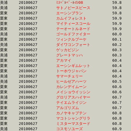
美浦	20100627	
ﾐｽﾍﾞﾙﾍﾞｰﾙの08　　
		59.8	-	43.4	-	28.5	-	13.9

美浦	20100627	
サトノピースピース
		59.8	-	43.4	-	28.5	-	14.0

栗東	20100627	
エーシンブラン　　
		59.8	-	43.6	-	29.0	-	14.7

栗東	20100627	
カムイフォレスト　
		59.9	-	43.9	-	29.0	-	14.7

栗東	20100627	
マイティースコール
		59.9	-	43.0	-	27.8	-	13.7

栗東	20100627	
テーオートルネード
		59.9	-	42.9	-	27.7	-	13.7

美浦	20100627	
ゴールドファイター
		60.0	-	44.0	-	29.0	-	14.3

栗東	20100627	
ツィンクルブーケ　
		60.1	-	44.4	-	29.5	-	14.6

美浦	20100627	
ダイワコンフォート
		60.2	-	44.2	-	29.1	-	14.3

栗東	20100627	
ゲッカビジン　　　
		60.3	-	43.5	-	28.6	-	14.1

美浦	20100627	
グレートマッハ　　
		60.3	-	0.0	-	0.0	-	14.8

栗東	20100627	
アカマイ　　　　　
		60.4	-	43.1	-	28.0	-	13.8

栗東	20100627	
エーシンギムレット
		60.4	-	43.6	-	28.6	-	14.2

栗東	20100627	
トーホウジャパン　
		60.4	-	43.2	-	28.0	-	13.8

美浦	20100627	
サマーチェリー　　
		60.4	-	45.0	-	30.6	-	15.1

美浦	20100627	
ヒールゼアハーツ　
		60.5	-	42.6	-	27.5	-	13.6

栗東	20100627	
カレンデイムーン　
		60.6	-	44.1	-	28.4	-	13.8

栗東	20100627	
メイショウイッシン
		60.6	-	43.5	-	28.0	-	13.7

美浦	20100627	
グロリアスハイヤー
		60.7	-	45.2	-	30.4	-	15.8

栗東	20100627	
テイエムライジン　
		60.7	-	44.8	-	29.6	-	14.9

栗東	20100627	
アルゴリズム　　　
		60.7	-	42.6	-	25.6	-	12.1

栗東	20100627	
カノヤキャプテン　
		60.8	-	45.4	-	30.6	-	15.3

栗東	20100627	
マコトシャングリラ
		60.8	-	44.4	-	29.0	-	14.6

栗東	20100627	
ミスターマスタード
		60.8	-	43.9	-	28.8	-	14.4

美浦	20100627	
コスモソユーズ　　
		60.9	-	44.9	-	29.6	-	14.7
