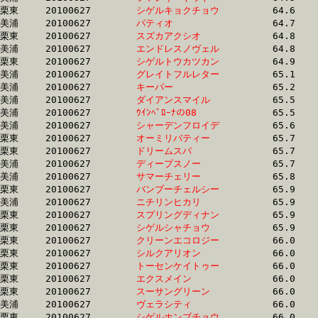
栗東	20100627	
シゲルキョクチョウ
		64.6	-	46.7	-	28.5	-	12.9

美浦	20100627	
パティオ　　　　　
		64.7	-	48.9	-	33.2	-	17.2

栗東	20100627	
スズカアクシオ　　
		64.8	-	48.0	-	32.0	-	16.1

美浦	20100627	
エンドレスノヴェル
		64.8	-	46.6	-	30.4	-	14.5

栗東	20100627	
シゲルトウカツカン
		64.9	-	49.1	-	33.6	-	17.4

美浦	20100627	
グレイトフルレター
		65.1	-	46.2	-	30.7	-	15.4

美浦	20100627	
キーパー　　　　　
		65.2	-	49.7	-	33.3	-	16.3

美浦	20100627	
ダイアンスマイル　
		65.5	-	48.1	-	32.0	-	15.6

美浦	20100627	
ｳｲﾝﾍﾞﾛｰﾅの08　　　
		65.5	-	49.5	-	33.3	-	16.6

美浦	20100627	
シャーデンフロイデ
		65.6	-	48.2	-	31.9	-	15.5

栗東	20100627	
オーミリバティー　
		65.7	-	47.8	-	31.4	-	15.6

栗東	20100627	
ドリームスパ　　　
		65.7	-	48.2	-	31.9	-	15.9

美浦	20100627	
ディープスノー　　
		65.7	-	48.2	-	32.0	-	15.8

美浦	20100627	
サマーチェリー　　
		65.8	-	49.2	-	33.2	-	16.7

栗東	20100627	
バンブーチェルシー
		65.9	-	48.9	-	32.5	-	16.2

美浦	20100627	
ニチリンヒカリ　　
		65.9	-	48.7	-	32.8	-	16.5

栗東	20100627	
スプリングディナン
		65.9	-	47.9	-	32.3	-	16.8

栗東	20100627	
シゲルシャチョウ　
		65.9	-	49.7	-	33.1	-	16.7

栗東	20100627	
クリーンエコロジー
		66.0	-	47.9	-	31.3	-	15.6

栗東	20100627	
シルクアリオン　　
		66.0	-	48.1	-	31.6	-	16.0

栗東	20100627	
トーセンケイトゥー
		66.0	-	47.4	-	31.3	-	15.2

栗東	20100627	
エクスメイン　　　
		66.0	-	48.1	-	31.6	-	15.6

栗東	20100627	
スーサングリーン　
		66.0	-	49.6	-	33.4	-	16.8

美浦	20100627	
ヴェラシティ　　　
		66.0	-	49.7	-	33.3	-	16.2

栗東	20100627	
シゲルホンブチョウ
		66.0	-	50.0	-	34.1	-	17.3
