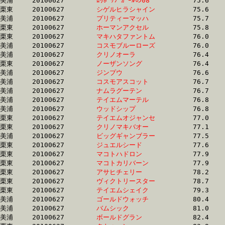
美浦	20100627	
ﾛﾘﾎﾟｯﾌﾟｶﾞｰﾙの08　
		75.6	-	56.4	-	37.2	-	18.5

栗東	20100627	
シゲルヒラシャイン
		75.6	-	55.3	-	37.1	-	18.9

美浦	20100627	
プリティーマッハ　
		75.7	-	56.1	-	37.8	-	18.8

栗東	20100627	
ホーマンアクセル　
		75.8	-	56.2	-	37.1	-	18.0

栗東	20100627	
マキハタファントム
		76.0	-	52.5	-	33.3	-	15.2

美浦	20100627	
コスモブルーローズ
		76.0	-	56.7	-	36.4	-	17.0

美浦	20100627	
クリノオーラ　　　
		76.4	-	56.3	-	37.2	-	18.8

栗東	20100627	
ノーザンソング　　
		76.4	-	55.1	-	37.0	-	18.5

美浦	20100627	
ジンプウ　　　　　
		76.6	-	57.1	-	38.5	-	19.3

美浦	20100627	
コスモアスコット　
		76.7	-	56.8	-	37.8	-	18.8

美浦	20100627	
ナムラグーテン　　
		76.7	-	57.7	-	38.5	-	19.2

美浦	20100627	
テイエムマーテル　
		76.8	-	56.8	-	37.6	-	18.9

美浦	20100627	
ウッドシップ　　　
		76.8	-	57.7	-	38.5	-	19.1

栗東	20100627	
テイエムオジャンセ
		77.0	-	58.2	-	39.7	-	19.8

栗東	20100627	
クリノマキバオー　
		77.1	-	54.6	-	35.2	-	17.3

美浦	20100627	
ビッグギャンブラー
		77.5	-	57.7	-	38.3	-	19.2

栗東	20100627	
ジュエルシード　　
		77.6	-	57.0	-	38.6	-	20.9

栗東	20100627	
マコトハドロン　　
		77.9	-	57.4	-	37.7	-	18.6

栗東	20100627	
マコトカリバーン　
		77.9	-	57.7	-	38.7	-	19.7

栗東	20100627	
アサヒチェリー　　
		78.2	-	57.6	-	37.8	-	18.9

栗東	20100627	
ヴィクトリースター
		78.7	-	56.9	-	37.2	-	18.6

栗東	20100627	
テイエムシェイク　
		79.3	-	55.2	-	35.6	-	17.2

美浦	20100627	
ゴールドウォッチ　
		80.4	-	60.2	-	40.9	-	21.0

美浦	20100627	
バムシック　　　　
		81.0	-	61.0	-	41.3	-	21.1

美浦	20100627	
ボールドグラン　　
		82.4	-	61.0	-	41.9	-	21.0
