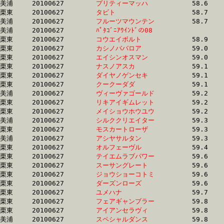
美浦	20100627	
プリティーマッハ　
		58.6	-	43.3	-	28.9	-	14.2

栗東	20100627	
タビト　　　　　　
		58.7	-	44.2	-	29.9	-	15.0

美浦	20100627	
フルーツマウンテン
		58.7	-	41.5	-	27.0	-	12.8

美浦	20100627	
ﾊﾟﾀｺﾞﾆｱｳｲﾝﾄﾞの08　
		58.8	-	40.9	-	26.3	-	12.9

栗東	20100627	
コウエイボルト　　
		58.9	-	43.2	-	28.5	-	14.1

栗東	20100627	
カシノババロア　　
		59.0	-	42.5	-	28.2	-	14.4

栗東	20100627	
エイシンオスマン　
		59.0	-	43.7	-	30.1	-	15.8

栗東	20100627	
ナスノアスカ　　　
		59.1	-	43.5	-	28.8	-	14.6

栗東	20100627	
ダイヤノゲンセキ　
		59.1	-	42.6	-	27.5	-	13.6

栗東	20100627	
クークーダダ　　　
		59.1	-	43.5	-	28.7	-	14.6

美浦	20100627	
ヴィーヴァゴールド
		59.2	-	43.4	-	29.2	-	14.6

栗東	20100627	
リキアイギムレット
		59.2	-	43.3	-	28.6	-	13.9

栗東	20100627	
メイショウホウユウ
		59.2	-	43.4	-	28.6	-	14.0

美浦	20100627	
シルククリエイター
		59.3	-	41.3	-	26.5	-	13.1

栗東	20100627	
モスカートローザ　
		59.3	-	44.2	-	29.7	-	14.5

美浦	20100627	
アシヤサルタン　　
		59.3	-	43.4	-	29.2	-	14.7

栗東	20100627	
オルフェーヴル　　
		59.4	-	44.3	-	29.8	-	14.5

栗東	20100627	
テイエムラブパワー
		59.6	-	43.3	-	28.4	-	14.2

栗東	20100627	
スーサングレート　
		59.6	-	43.6	-	28.6	-	14.3

栗東	20100627	
ジョウショーコトミ
		59.6	-	42.9	-	28.0	-	14.1

栗東	20100627	
ダーズンローズ　　
		59.6	-	45.1	-	29.8	-	15.0

栗東	20100627	
ユメハナ　　　　　
		59.7	-	43.9	-	28.9	-	14.7

栗東	20100627	
フェアギャンブラー
		59.8	-	43.7	-	29.1	-	14.7

栗東	20100627	
アイアンセラヴィ　
		59.8	-	45.1	-	30.4	-	15.4

美浦	20100627	
スペシャルダンス　
		59.8	-	43.6	-	28.7	-	14.2
