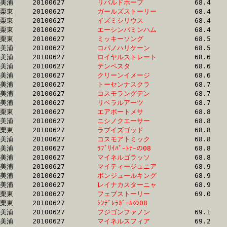
美浦	20100627	
リバルドホープ　　
		68.4	-	50.2	-	33.2	-	16.9

栗東	20100627	
ガールズストーリー
		68.4	-	51.3	-	34.7	-	17.4

栗東	20100627	
イズミシリウス　　
		68.4	-	50.8	-	33.4	-	15.6

栗東	20100627	
エーシンバミンハム
		68.4	-	50.2	-	33.4	-	16.2

栗東	20100627	
ミッキーソング　　
		68.5	-	51.5	-	34.7	-	17.5

美浦	20100627	
コパノハリケーン　
		68.5	-	50.8	-	33.7	-	16.7

美浦	20100627	
ロイヤルストレート
		68.6	-	51.3	-	34.7	-	17.4

美浦	20100627	
テンペスタ　　　　
		68.6	-	50.4	-	31.8	-	14.9

美浦	20100627	
クリーンイメージ　
		68.6	-	50.9	-	35.2	-	18.2

美浦	20100627	
トーセンナスクラ　
		68.7	-	51.1	-	34.5	-	17.6

美浦	20100627	
コスモラングデン　
		68.7	-	51.3	-	34.8	-	17.3

美浦	20100627	
リベラルアーツ　　
		68.7	-	48.7	-	32.1	-	16.6

栗東	20100627	
エアポートメサ　　
		68.8	-	52.4	-	35.5	-	18.0

美浦	20100627	
ニシノクエーサー　
		68.8	-	51.7	-	34.7	-	17.3

栗東	20100627	
ラブイズゴッド　　
		68.8	-	50.1	-	32.3	-	15.3

美浦	20100627	
コスモアトミック　
		68.8	-	51.6	-	34.1	-	17.0

美浦	20100627	
ﾗﾌﾞﾘｲﾊﾟｰﾄﾅｰの08　
		68.8	-	51.5	-	35.0	-	17.7

美浦	20100627	
マイネルゴラッソ　
		68.8	-	51.6	-	34.9	-	17.4

美浦	20100627	
マイティージュニア
		68.9	-	51.1	-	34.0	-	16.9

美浦	20100627	
ボンジュールキング
		68.9	-	51.6	-	34.7	-	17.5

美浦	20100627	
レイナカスターニャ
		68.9	-	51.2	-	34.5	-	17.4

栗東	20100627	
フェブストーリー　
		69.0	-	52.5	-	35.3	-	17.4

栗東	20100627	
ｼﾝﾃﾞﾚﾗｶﾞｰﾙの08　　
		69.0	-	51.3	-	34.6	-	17.2

美浦	20100627	
フジゴンファノン　
		69.1	-	51.9	-	34.3	-	16.9

美浦	20100627	
マイネルスフィア　
		69.2	-	51.5	-	34.7	-	17.4
