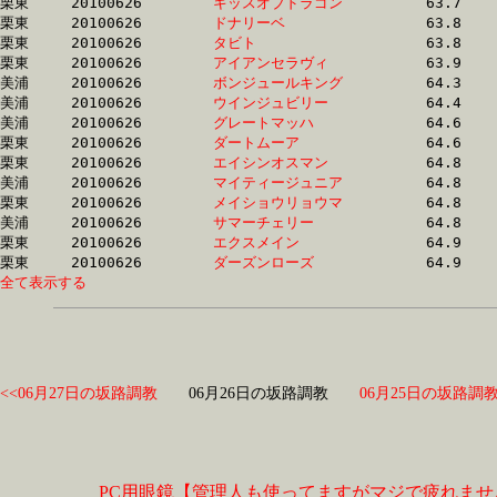
栗東	20100626	
キッスオブドラゴン
		63.7	-	46.6	-	30.6	-	15.2

栗東	20100626	
ドナリーベ　　　　
		63.8	-	46.6	-	30.7	-	15.2

栗東	20100626	
タビト　　　　　　
		63.8	-	48.2	-	32.3	-	16.1

栗東	20100626	
アイアンセラヴィ　
		63.9	-	48.5	-	32.9	-	16.7

美浦	20100626	
ボンジュールキング
		64.3	-	48.0	-	32.4	-	16.7

美浦	20100626	
ウインジュビリー　
		64.4	-	48.0	-	32.3	-	16.4

美浦	20100626	
グレートマッハ　　
		64.6	-	47.6	-	31.8	-	15.6

栗東	20100626	
ダートムーア　　　
		64.6	-	47.3	-	30.8	-	15.5

栗東	20100626	
エイシンオスマン　
		64.8	-	49.8	-	0.0	-	19.2

美浦	20100626	
マイティージュニア
		64.8	-	47.7	-	31.3	-	15.4

栗東	20100626	
メイショウリョウマ
		64.8	-	49.0	-	33.0	-	16.7

美浦	20100626	
サマーチェリー　　
		64.8	-	47.4	-	31.7	-	15.8

栗東	20100626	
エクスメイン　　　
		64.9	-	47.4	-	31.4	-	15.5

栗東	20100626	
ダーズンローズ　　
全て表示する
<<06月27日の坂路調教
06月26日の坂路調教
06月25日の坂路調教
PC用眼鏡【管理人も使ってますがマジで疲れませ