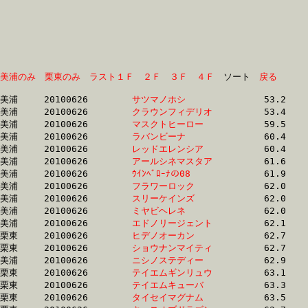
美浦のみ
栗東のみ
ラスト１Ｆ
２Ｆ
３Ｆ
４Ｆ
　ソート　
戻る
美浦	20100626	
サツマノホシ　　　
		53.2	-	38.5	-	25.1	-	12.5

美浦	20100626	
クラウンフィデリオ
		53.4	-	38.6	-	25.2	-	12.5

美浦	20100626	
マスクトヒーロー　
		59.5	-	44.9	-	30.6	-	15.4

美浦	20100626	
ラバンビーナ　　　
		60.4	-	45.7	-	30.7	-	15.5

美浦	20100626	
レッドエレンシア　
		60.4	-	45.1	-	30.4	-	15.4

美浦	20100626	
アールシネマスタア
		61.6	-	46.0	-	31.1	-	15.8

美浦	20100626	
ｳｲﾝﾍﾞﾛｰﾅの08　　　
		61.9	-	45.0	-	30.0	-	15.2

美浦	20100626	
フラワーロック　　
		62.0	-	45.6	-	30.1	-	15.0

美浦	20100626	
スリーケインズ　　
		62.0	-	44.8	-	29.8	-	15.0

美浦	20100626	
ミヤビヘレネ　　　
		62.0	-	45.6	-	30.2	-	15.0

美浦	20100626	
エドノリージェント
		62.1	-	46.2	-	31.4	-	15.8

栗東	20100626	
ヒデノオーカン　　
		62.7	-	45.4	-	0.0	-	15.5

栗東	20100626	
ショウナンマイティ
		62.7	-	45.3	-	30.3	-	15.4

美浦	20100626	
ニシノステディー　
		62.9	-	46.5	-	30.8	-	15.2

栗東	20100626	
テイエムギンリュウ
		63.1	-	46.1	-	30.3	-	15.1

栗東	20100626	
テイエムキューバ　
		63.3	-	46.8	-	31.2	-	15.8

栗東	20100626	
タイセイマグナム　
		63.5	-	46.1	-	30.3	-	15.1
