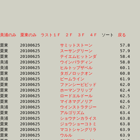
美浦のみ
栗東のみ
ラスト１Ｆ
２Ｆ
３Ｆ
４Ｆ
　ソート　
戻る
栗東	20100625	
サミットストーン　
		57.8	-	44.4	-	30.3	-	15.7

栗東	20100625	
スーサングリーン　
		57.9	-	41.2	-	27.5	-	14.2

栗東	20100625	
テイエムヒットンダ
		58.4	-	41.4	-	27.6	-	14.2

美浦	20100625	
ウインパラディン　
		58.8	-	41.4	-	27.1	-	13.9

美浦	20100625	
ヒルトップザベル　
		60.1	-	44.7	-	29.7	-	14.6

栗東	20100625	
タガノロックオン　
		60.8	-	45.5	-	31.0	-	14.9

美浦	20100625	
ビームライン　　　
		61.9	-	46.3	-	30.9	-	15.3

栗東	20100625	
ファンシービビッド
		62.0	-	46.5	-	31.0	-	15.6

栗東	20100625	
ホーマンフリップ　
		62.4	-	46.1	-	30.2	-	14.4

栗東	20100625	
ロードエルドール　
		62.5	-	45.9	-	30.8	-	15.4

栗東	20100625	
マイネマグノリア　
		62.6	-	47.1	-	31.8	-	15.9

美浦	20100625	
ウインストラテジー
		62.7	-	47.3	-	31.8	-	16.1

栗東	20100625	
アルゴリズム　　　
		63.4	-	47.3	-	31.4	-	15.5

美浦	20100625	
ショウナンカライス
		63.8	-	47.4	-	32.1	-	16.2

栗東	20100625	
ジョウショーコトミ
		63.8	-	45.9	-	30.1	-	15.0

栗東	20100625	
マコトシャングリラ
		63.9	-	48.7	-	32.6	-	16.7

栗東	20100625	
ウルル　　　　　　
		63.9	-	48.2	-	32.8	-	16.4
