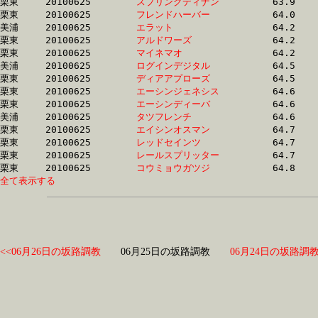
栗東	20100625	
スプリングディナン
		63.9	-	47.5	-	31.2	-	15.7

栗東	20100625	
フレンドハーバー　
		64.0	-	48.0	-	32.4	-	16.3

美浦	20100625	
エラット　　　　　
		64.2	-	47.6	-	31.4	-	15.5

栗東	20100625	
アルドワーズ　　　
		64.2	-	48.2	-	32.4	-	16.5

栗東	20100625	
マイネマオ　　　　
		64.2	-	48.5	-	32.4	-	15.9

美浦	20100625	
ログインデジタル　
		64.5	-	47.1	-	30.5	-	15.0

栗東	20100625	
ディアアプローズ　
		64.5	-	48.3	-	31.8	-	15.6

栗東	20100625	
エーシンジェネシス
		64.6	-	49.0	-	32.8	-	16.9

栗東	20100625	
エーシンディーバ　
		64.6	-	46.7	-	30.8	-	14.9

美浦	20100625	
タツフレンチ　　　
		64.6	-	47.3	-	30.8	-	15.1

栗東	20100625	
エイシンオスマン　
		64.7	-	49.3	-	33.5	-	17.0

栗東	20100625	
レッドセインツ　　
		64.7	-	48.3	-	32.4	-	16.7

栗東	20100625	
レールスプリッター
		64.7	-	48.0	-	32.1	-	16.2

栗東	20100625	
コウミョウガツジ　
全て表示する
<<06月26日の坂路調教
06月25日の坂路調教
06月24日の坂路調教