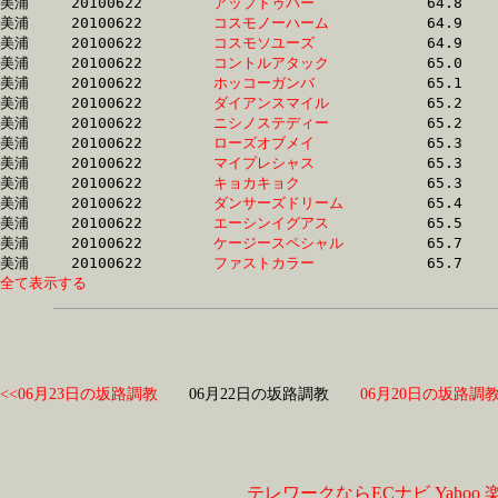
美浦	20100622	
アップトゥパー　　
		64.8	-	47.9	-	31.9	-	15.7

美浦	20100622	
コスモノーハーム　
		64.9	-	48.6	-	32.4	-	16.2

美浦	20100622	
コスモソユーズ　　
		64.9	-	48.1	-	32.2	-	15.7

美浦	20100622	
コントルアタック　
		65.0	-	48.0	-	32.0	-	15.7

美浦	20100622	
ホッコーガンバ　　
		65.1	-	49.0	-	33.2	-	16.9

美浦	20100622	
ダイアンスマイル　
		65.2	-	48.6	-	32.9	-	16.4

美浦	20100622	
ニシノステディー　
		65.2	-	48.4	-	32.3	-	16.1

美浦	20100622	
ローズオブメイ　　
		65.3	-	48.6	-	33.0	-	16.5

美浦	20100622	
マイプレシャス　　
		65.3	-	48.6	-	32.4	-	16.1

美浦	20100622	
キョカキョク　　　
		65.3	-	48.5	-	32.4	-	16.1

美浦	20100622	
ダンサーズドリーム
		65.4	-	49.1	-	32.6	-	16.1

美浦	20100622	
エーシンイグアス　
		65.5	-	49.9	-	34.2	-	17.6

美浦	20100622	
ケージースペシャル
		65.7	-	48.0	-	31.6	-	15.6

美浦	20100622	
ファストカラー　　
全て表示する
<<06月23日の坂路調教
06月22日の坂路調教
06月20日の坂路調教
テレワークならECナビ
Yahoo