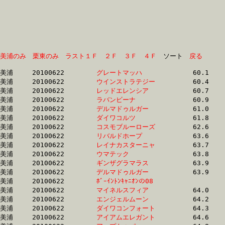
美浦のみ
栗東のみ
ラスト１Ｆ
２Ｆ
３Ｆ
４Ｆ
　ソート　
戻る
美浦	20100622	
グレートマッハ　　
		60.1	-	44.7	-	29.9	-	14.9

美浦	20100622	
ウインストラテジー
		60.4	-	45.4	-	30.7	-	15.5

美浦	20100622	
レッドエレンシア　
		60.7	-	45.6	-	30.8	-	15.8

美浦	20100622	
ラバンビーナ　　　
		60.9	-	45.7	-	30.9	-	15.6

美浦	20100622	
デルマドゥルガー　
		61.0	-	45.2	-	29.6	-	14.8

美浦	20100622	
ダイワコルツ　　　
		61.8	-	46.0	-	30.6	-	15.4

美浦	20100622	
コスモブルーローズ
		62.6	-	46.6	-	31.1	-	15.4

美浦	20100622	
リバルドホープ　　
		63.6	-	47.7	-	32.3	-	16.5

美浦	20100622	
レイナカスターニャ
		63.7	-	47.4	-	31.6	-	15.9

美浦	20100622	
ウマテック　　　　
		63.8	-	47.9	-	32.3	-	16.5

美浦	20100622	
ギンザグラマラス　
		63.9	-	0.0	-	31.3	-	14.8

美浦	20100622	
デルマドゥルガー　
		63.9	-	47.8	-	32.8	-	17.2

美浦	20100622	
ﾎﾞｰｲﾝﾄﾝｷｬﾆｵﾝの08　
		63.9	-	47.6	-	32.6	-	16.8

美浦	20100622	
マイネルスフィア　
		64.0	-	47.5	-	31.6	-	15.9

美浦	20100622	
エンジェルムーン　
		64.2	-	47.6	-	31.6	-	15.7

美浦	20100622	
ダイワコンフォート
		64.3	-	48.3	-	32.1	-	16.4

美浦	20100622	
アイアムエレガント
		64.6	-	47.6	-	31.4	-	15.6
