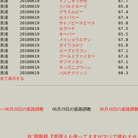
美浦	20100619	
トノニオマカセ　　
		67.7	-	49.3	-	31.3	-	14.8

美浦	20100619	
リバルドホープ　　
		65.8	-	49.5	-	33.1	-	16.5

美浦	20100619	
グラスルビー　　　
		67.4	-	49.6	-	33.0	-	16.5

美浦	20100619	
セイバリー　　　　
		67.4	-	49.7	-	32.8	-	15.7

美浦	20100619	
サトノピースピース
		65.8	-	49.7	-	33.6	-	16.9

美浦	20100619	
セラーナ　　　　　
		67.5	-	49.8	-	32.8	-	16.0

美浦	20100619	
キーパー　　　　　
		65.5	-	49.9	-	34.3	-	17.6

美浦	20100619	
メイショウエデン　
		67.8	-	49.9	-	32.9	-	16.4

美浦	20100619	
ダイワコルツ　　　
		65.8	-	49.9	-	33.4	-	17.0

美浦	20100619	
エーブトウコン　　
		67.1	-	50.1	-	33.2	-	16.6

美浦	20100619	
ゴールドファイター
		67.6	-	50.1	-	33.2	-	16.4

美浦	20100619	
サツマノホシ　　　
		67.1	-	50.2	-	33.8	-	17.3

美浦	20100619	
キッズニゴウハン　
		66.9	-	50.2	-	33.6	-	17.0

美浦	20100619	
バルチクリッジ　　
全て表示する
<<06月20日の坂路調教
06月19日の坂路調教
06月18日の坂路調教
PC用眼鏡【管理人も使ってますがマジで疲れませ