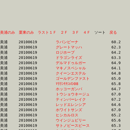
美浦のみ
栗東のみ
ラスト１Ｆ
２Ｆ
３Ｆ
４Ｆ
　ソート　
戻る
美浦	20100619	
ラバンビーナ　　　
		60.2	-	44.6	-	29.6	-	14.9

美浦	20100619	
グレートマッハ　　
		62.3	-	45.6	-	30.4	-	14.8

美浦	20100619	
ロジホープ　　　　
		64.2	-	47.3	-	31.1	-	15.4

美浦	20100619	
ドラゴンライズ　　
		63.3	-	47.4	-	31.6	-	16.1

美浦	20100619	
デルマドゥルガー　
		64.9	-	47.8	-	31.7	-	15.7

美浦	20100619	
マキノスペシャル　
		64.1	-	47.9	-	32.4	-	16.5

美浦	20100619	
クイーンエステル　
		64.8	-	48.0	-	32.4	-	16.0

美浦	20100619	
ゴールデンファスト
		65.0	-	48.2	-	31.9	-	15.8

美浦	20100619	
ﾏﾘﾘﾝﾓﾓｺの08　　　
		65.8	-	48.4	-	32.0	-	16.1

美浦	20100619	
ホッコーガンバ　　
		64.7	-	48.5	-	32.2	-	16.3

美浦	20100619	
トウショウネージュ
		67.0	-	48.8	-	32.6	-	16.5

美浦	20100619	
ティンバーレイク　
		67.2	-	48.8	-	31.9	-	15.6

美浦	20100619	
レッドエレンシア　
		64.6	-	48.8	-	33.0	-	17.1

美浦	20100619	
ホワイトサンズ　　
		67.0	-	48.9	-	32.7	-	16.5

美浦	20100619	
ヒシカルロス　　　
		65.2	-	48.9	-	32.4	-	15.8

美浦	20100619	
ウインジュビリー　
		65.6	-	49.0	-	33.0	-	16.5

美浦	20100619	
サトノピースピース
		65.3	-	49.0	-	32.8	-	16.3
