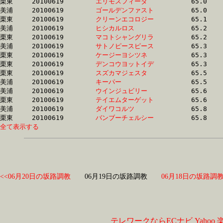
栗東	20100619	
エリモスフィーダ　
		65.0	-	48.7	-	32.8	-	16.4

美浦	20100619	
ゴールデンファスト
		65.0	-	48.2	-	31.9	-	15.8

栗東	20100619	
クリーンエコロジー
		65.1	-	47.3	-	30.3	-	14.6

美浦	20100619	
ヒシカルロス　　　
		65.2	-	48.9	-	32.4	-	15.8

栗東	20100619	
マコトシャングリラ
		65.2	-	48.7	-	32.7	-	16.3

美浦	20100619	
サトノピースピース
		65.3	-	49.0	-	32.8	-	16.3

栗東	20100619	
ケージーヨシツネ　
		65.3	-	49.0	-	33.3	-	17.0

栗東	20100619	
デンコウヨットイデ
		65.3	-	48.5	-	32.5	-	16.5

栗東	20100619	
スズカマジェスタ　
		65.5	-	48.1	-	32.3	-	16.3

美浦	20100619	
キーパー　　　　　
		65.5	-	49.9	-	34.3	-	17.6

美浦	20100619	
ウインジュビリー　
		65.6	-	49.0	-	33.0	-	16.5

栗東	20100619	
テイエムターゲット
		65.6	-	48.1	-	31.7	-	15.6

美浦	20100619	
ダイワコルツ　　　
		65.8	-	49.9	-	33.4	-	17.0

栗東	20100619	
バンブーチェルシー
全て表示する
<<06月20日の坂路調教
06月19日の坂路調教
06月18日の坂路調教
テレワークならECナビ
Yahoo