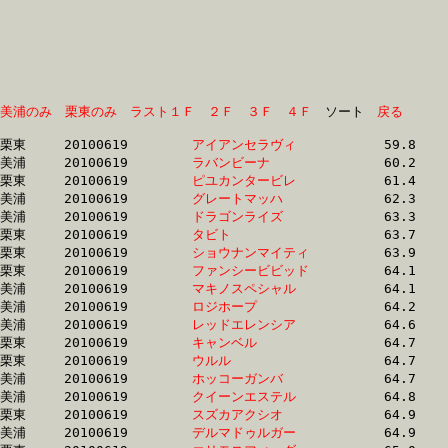
美浦のみ
栗東のみ
ラスト１Ｆ
２Ｆ
３Ｆ
４Ｆ
　ソート　
戻る
栗東	20100619	
アイアンセラヴィ　
		59.8	-	45.5	-	30.5	-	15.2

美浦	20100619	
ラバンビーナ　　　
		60.2	-	44.6	-	29.6	-	14.9

栗東	20100619	
ピユカンタービレ　
		61.4	-	47.1	-	30.6	-	14.5

美浦	20100619	
グレートマッハ　　
		62.3	-	45.6	-	30.4	-	14.8

美浦	20100619	
ドラゴンライズ　　
		63.3	-	47.4	-	31.6	-	16.1

栗東	20100619	
タビト　　　　　　
		63.7	-	46.8	-	31.7	-	16.2

栗東	20100619	
ショウナンマイティ
		63.9	-	46.8	-	31.3	-	15.9

栗東	20100619	
ファンシービビッド
		64.1	-	47.8	-	31.2	-	15.2

美浦	20100619	
マキノスペシャル　
		64.1	-	47.9	-	32.4	-	16.5

美浦	20100619	
ロジホープ　　　　
		64.2	-	47.3	-	31.1	-	15.4

美浦	20100619	
レッドエレンシア　
		64.6	-	48.8	-	33.0	-	17.1

栗東	20100619	
キャンベル　　　　
		64.7	-	46.8	-	30.7	-	15.3

栗東	20100619	
ウルル　　　　　　
		64.7	-	47.9	-	31.7	-	16.0

美浦	20100619	
ホッコーガンバ　　
		64.7	-	48.5	-	32.2	-	16.3

美浦	20100619	
クイーンエステル　
		64.8	-	48.0	-	32.4	-	16.0

栗東	20100619	
スズカアクシオ　　
		64.9	-	47.9	-	32.2	-	16.2

美浦	20100619	
デルマドゥルガー　
		64.9	-	47.8	-	31.7	-	15.7
