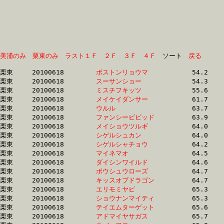
美浦のみ
栗東のみ
ラスト１Ｆ
２Ｆ
３Ｆ
４Ｆ
　ソート　
戻る
栗東	20100618	
ボストンリョウマ　
		54.2	-	39.8	-	26.2	-	13.2

栗東	20100618	
スーサンショー　　
		54.3	-	39.8	-	26.2	-	13.3

栗東	20100618	
ミスチフキッツ　　
		55.6	-	38.6	-	25.7	-	13.1

栗東	20100618	
メイケイダンサー　
		61.7	-	45.8	-	30.8	-	15.9

栗東	20100618	
ウルル　　　　　　
		63.7	-	46.9	-	31.2	-	15.8

栗東	20100618	
ファンシービビッド
		63.9	-	48.0	-	32.0	-	15.8

栗東	20100618	
メイショウツルギ　
		64.0	-	47.9	-	32.5	-	16.4

栗東	20100618	
シゲルシュカン　　
		64.0	-	47.0	-	32.5	-	16.3

栗東	20100618	
シゲルシャチョウ　
		64.2	-	47.6	-	30.9	-	0.0

栗東	20100618	
マイネマオ　　　　
		64.5	-	47.5	-	31.3	-	15.6

栗東	20100618	
ダイシンワイルド　
		64.6	-	47.4	-	31.8	-	16.0

栗東	20100618	
ボウシュウローズ　
		64.7	-	46.7	-	30.5	-	15.0

栗東	20100618	
キッスオブドラゴン
		64.7	-	46.7	-	30.5	-	15.0

栗東	20100618	
エリモミヤビ　　　
		65.3	-	48.0	-	32.1	-	16.2

栗東	20100618	
ショウナンマイティ
		65.3	-	48.9	-	33.0	-	16.6

栗東	20100618	
テイエムターゲット
		65.6	-	48.4	-	32.4	-	16.2

栗東	20100618	
アドマイヤサガス　
		65.7	-	48.5	-	32.9	-	16.5
