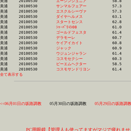
美浦	20100530	
エーシンジュニア　
		58.8	-	42.8	-	28.7	-	14.5

美浦	20100530	
サンマルフェアー　
		57.3	-	43.1	-	28.8	-	14.5

美浦	20100530	
エスクルシーヴァ　
		57.3	-	43.1	-	28.8	-	14.4

美浦	20100530	
ダイヤヘルメス　　
		63.1	-	44.6	-	28.9	-	13.7

美浦	20100530	
スタートセンス　　
		62.8	-	44.5	-	29.0	-	13.7

美浦	20100530	
ｼｬｰﾊﾟﾘの08　　　　
		61.0	-	44.4	-	29.2	-	14.5

美浦	20100530	
ゴールドフェスタ　
		61.4	-	44.8	-	29.3	-	14.5

美浦	20100530	
デラモーレ　　　　
		60.7	-	44.5	-	29.3	-	14.5

美浦	20100530	
ケイアイカイト　　
		60.8	-	44.5	-	29.4	-	15.1

美浦	20100530	
ジャック　　　　　
		60.9	-	44.6	-	29.5	-	15.3

美浦	20100530	
ウジュンジャラン　
		61.4	-	45.1	-	30.0	-	15.6

美浦	20100530	
コスモセクシー　　
		60.3	-	44.3	-	30.0	-	15.0

美浦	20100530	
ピーエムヘクター　
		58.5	-	44.6	-	30.2	-	15.0

美浦	20100530	
コスモサンドリヨン
全て表示する
<<06月01日の坂路調教
05月30日の坂路調教
05月29日の坂路調教
PC用眼鏡【管理人も使ってますがマジで疲れませ