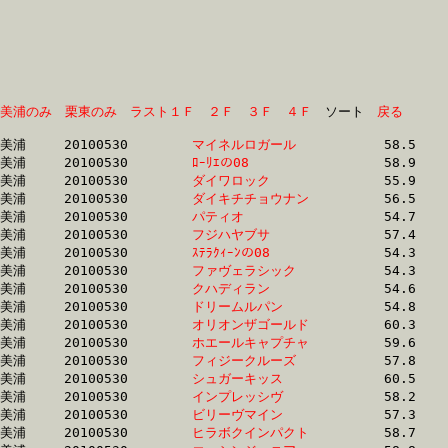
美浦のみ
栗東のみ
ラスト１Ｆ
２Ｆ
３Ｆ
４Ｆ
　ソート　
戻る
美浦	20100530	
マイネルロガール　
		58.5	-	39.8	-	25.7	-	12.3

美浦	20100530	
ﾛｰﾘｴの08　　　　　
		58.9	-	39.9	-	25.7	-	12.3

美浦	20100530	
ダイワロック　　　
		55.9	-	40.2	-	25.8	-	12.7

美浦	20100530	
ダイキチチョウナン
		56.5	-	39.4	-	25.9	-	12.7

美浦	20100530	
パティオ　　　　　
		54.7	-	39.4	-	25.9	-	12.8

美浦	20100530	
フジハヤブサ　　　
		57.4	-	40.4	-	25.9	-	12.7

美浦	20100530	
ｽﾃﾗｸｨｰﾝの08　　　
		54.3	-	39.6	-	26.1	-	13.3

美浦	20100530	
ファヴェラシック　
		54.3	-	39.5	-	26.2	-	13.3

美浦	20100530	
クハディラン　　　
		54.6	-	39.8	-	26.5	-	13.6

美浦	20100530	
ドリームルパン　　
		54.8	-	39.3	-	26.6	-	13.7

美浦	20100530	
オリオンザゴールド
		60.3	-	42.7	-	27.3	-	13.5

美浦	20100530	
ホエールキャプチャ
		59.6	-	42.8	-	27.9	-	13.7

美浦	20100530	
フィジークルーズ　
		57.8	-	42.2	-	28.0	-	14.2

美浦	20100530	
シュガーキッス　　
		60.5	-	43.2	-	28.1	-	13.3

美浦	20100530	
インプレッシヴ　　
		58.2	-	43.4	-	28.4	-	13.7

美浦	20100530	
ビリーヴマイン　　
		57.3	-	42.6	-	28.4	-	14.3

美浦	20100530	
ヒラボクインパクト
		58.7	-	43.6	-	28.6	-	14.0
