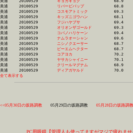
美浦	20100529	
キョカキョク　　　
		68.9	-	51.2	-	34.2	-	17.0

美浦	20100529	
リバービバップ　　
		68.8	-	51.3	-	34.4	-	17.2

美浦	20100529	
コスモアトミック　
		69.3	-	51.4	-	34.0	-	16.9

美浦	20100529	
キッズニゴウハン　
		68.1	-	51.4	-	34.7	-	17.3

美浦	20100529	
フジハヤブサ　　　
		69.4	-	51.6	-	34.2	-	17.3

美浦	20100529	
オリオンザゴールド
		69.3	-	51.8	-	34.5	-	17.6

美浦	20100529	
コパノハリケーン　
		69.4	-	51.9	-	34.6	-	17.1

美浦	20100529	
ナムラオーシャン　
		69.6	-	52.0	-	34.9	-	17.5

美浦	20100529	
ニシノクエーサー　
		68.7	-	52.0	-	34.7	-	17.7

美浦	20100529	
ピーエムヘクター　
		68.7	-	52.1	-	0.0	-	17.2

美浦	20100529	
コアヨカ　　　　　
		70.2	-	52.2	-	34.6	-	17.6

美浦	20100529	
ヤサカシャイニー　
		70.1	-	52.2	-	35.2	-	17.6

美浦	20100529	
クリールマグナム　
		68.9	-	52.3	-	35.7	-	18.3

美浦	20100529	
ディアガヤルド　　
全て表示する
<<05月30日の坂路調教
05月29日の坂路調教
05月28日の坂路調教
PC用眼鏡【管理人も使ってますがマジで疲れませ