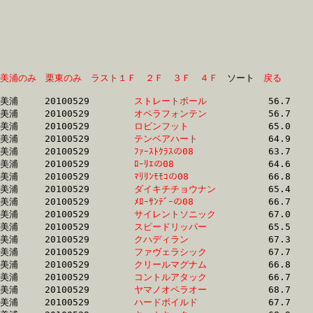
美浦のみ
栗東のみ
ラスト１Ｆ
２Ｆ
３Ｆ
４Ｆ
　ソート　
戻る
美浦	20100529	
ストレートボール　
		56.7	-	42.0	-	28.0	-	13.9

美浦	20100529	
オペラフォンテン　
		56.7	-	42.1	-	28.1	-	14.0

美浦	20100529	
ロビンフット　　　
		65.0	-	47.8	-	32.2	-	16.3

美浦	20100529	
テンベアハート　　
		64.9	-	48.2	-	32.1	-	16.4

美浦	20100529	
ﾌｧｰｽﾄｸﾗｽの08　　　
		63.7	-	48.3	-	33.0	-	17.1

美浦	20100529	
ﾛｰﾘｴの08　　　　　
		64.6	-	48.6	-	32.3	-	16.6

美浦	20100529	
ﾏﾘﾘﾝﾓﾓｺの08　　　
		66.8	-	48.8	-	32.4	-	16.2

美浦	20100529	
ダイキチチョウナン
		65.4	-	49.1	-	32.8	-	16.6

美浦	20100529	
ﾒﾛｰｻﾝﾃﾞｰの08　　　
		66.7	-	49.7	-	33.3	-	16.7

美浦	20100529	
サイレントソニック
		67.0	-	49.8	-	32.8	-	16.3

美浦	20100529	
スピードリッパー　
		65.5	-	49.9	-	33.9	-	17.2

美浦	20100529	
クハディラン　　　
		67.3	-	50.1	-	33.3	-	16.7

美浦	20100529	
ファヴェラシック　
		67.7	-	50.5	-	33.6	-	17.0

美浦	20100529	
クリールマグナム　
		66.8	-	50.6	-	34.2	-	17.6

美浦	20100529	
コントルアタック　
		66.7	-	50.8	-	34.3	-	17.6

美浦	20100529	
ヤマノオペラオー　
		68.7	-	50.9	-	34.6	-	17.5

美浦	20100529	
ハードボイルド　　
		67.7	-	50.9	-	34.2	-	17.1
