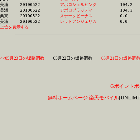
美浦	20100522	
アポロシェルピンク
		104.2	-	75.5	-	52.2	-	25.9

美浦	20100522	
アポロブラッディ　
		104.3	-	75.5	-	52.0	-	26.1

栗東	20100522	
スナークビーナス　
		0.0	-	53.3	-	35.5	-	17.7

美浦	20100522	
レッドアンジェリカ
上位を表示する
<<05月23日の坂路調教
05月22日の坂路調教
05月21日の坂路調教
Gポイントポ
無料ホームページ
楽天モバイル
[UNLIM