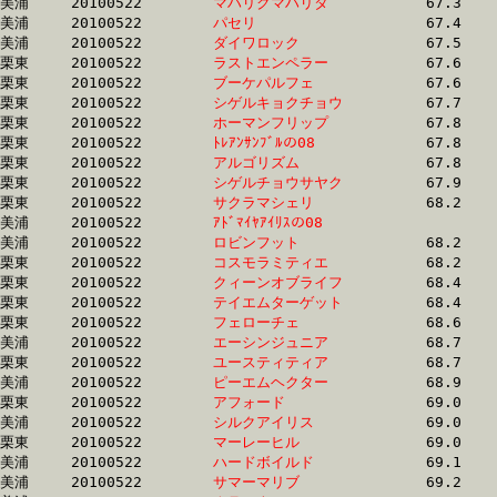
美浦	20100522	
マハリクマハリタ　
		67.3	-	49.7	-	33.3	-	16.5

美浦	20100522	
パセリ　　　　　　
		67.4	-	49.8	-	33.3	-	16.6

美浦	20100522	
ダイワロック　　　
		67.5	-	50.9	-	34.4	-	17.2

栗東	20100522	
ラストエンペラー　
		67.6	-	50.4	-	33.8	-	16.7

栗東	20100522	
ブーケパルフェ　　
		67.6	-	50.1	-	33.5	-	16.9

栗東	20100522	
シゲルキョクチョウ
		67.7	-	50.4	-	33.8	-	16.6

栗東	20100522	
ホーマンフリップ　
		67.8	-	50.1	-	33.0	-	16.4

栗東	20100522	
ﾄﾚｱﾝｻﾝﾌﾞﾙの08　　
		67.8	-	50.1	-	33.4	-	16.5

栗東	20100522	
アルゴリズム　　　
		67.8	-	50.3	-	33.7	-	17.0

栗東	20100522	
シゲルチョウサヤク
		67.9	-	51.0	-	34.4	-	17.3

栗東	20100522	
サクラマシェリ　　
		68.2	-	50.7	-	33.6	-	17.2

美浦	20100522	
ｱﾄﾞﾏｲﾔｱｲﾘｽの08　　
		68.2	-	51.0	-	34.1	-	17.3

美浦	20100522	
ロビンフット　　　
		68.2	-	51.0	-	34.2	-	17.4

栗東	20100522	
コスモラミティエ　
		68.2	-	50.4	-	33.7	-	16.8

栗東	20100522	
クィーンオブライフ
		68.4	-	51.3	-	34.2	-	17.1

栗東	20100522	
テイエムターゲット
		68.4	-	51.0	-	34.2	-	17.6

栗東	20100522	
フェローチェ　　　
		68.6	-	50.9	-	33.5	-	16.7

美浦	20100522	
エーシンジュニア　
		68.7	-	51.5	-	35.9	-	18.1

栗東	20100522	
ユースティティア　
		68.7	-	50.7	-	34.0	-	17.1

美浦	20100522	
ピーエムヘクター　
		68.9	-	51.3	-	34.6	-	17.5

栗東	20100522	
アフォード　　　　
		69.0	-	51.3	-	34.4	-	17.5

美浦	20100522	
シルクアイリス　　
		69.0	-	50.8	-	33.5	-	16.3

栗東	20100522	
マーレーヒル　　　
		69.0	-	51.3	-	34.1	-	16.8

美浦	20100522	
ハードボイルド　　
		69.1	-	51.5	-	34.6	-	17.7

美浦	20100522	
サマーマリブ　　　
		69.2	-	52.2	-	34.8	-	16.8
