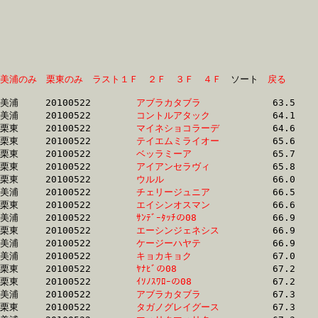
美浦のみ
栗東のみ
ラスト１Ｆ
２Ｆ
３Ｆ
４Ｆ
　ソート　
戻る
美浦	20100522	
アブラカタブラ　　
		63.5	-	48.0	-	32.5	-	16.3

美浦	20100522	
コントルアタック　
		64.1	-	47.9	-	32.1	-	16.3

栗東	20100522	
マイネショコラーデ
		64.6	-	45.5	-	29.7	-	14.5

栗東	20100522	
テイエムミライオー
		65.6	-	49.3	-	33.2	-	16.6

栗東	20100522	
ベッラミーア　　　
		65.7	-	49.5	-	33.2	-	16.7

栗東	20100522	
アイアンセラヴィ　
		65.8	-	49.5	-	33.1	-	16.6

栗東	20100522	
ウルル　　　　　　
		66.0	-	49.0	-	33.0	-	16.8

美浦	20100522	
チェリージュニア　
		66.5	-	49.6	-	33.7	-	16.9

栗東	20100522	
エイシンオスマン　
		66.6	-	50.4	-	34.4	-	17.2

美浦	20100522	
ｻﾝﾃﾞｰﾀｯﾁの08　　　
		66.9	-	49.8	-	33.6	-	17.1

栗東	20100522	
エーシンジェネシス
		66.9	-	50.7	-	34.7	-	17.2

美浦	20100522	
ケージーハヤテ　　
		66.9	-	49.2	-	33.7	-	17.6

美浦	20100522	
キョカキョク　　　
		67.0	-	48.6	-	31.5	-	15.4

栗東	20100522	
ﾔﾅﾋﾞの08　　　　　
		67.2	-	49.7	-	33.3	-	16.4

栗東	20100522	
ｲｿﾉｽﾜﾛｰの08　　　
		67.2	-	49.7	-	33.2	-	16.4

美浦	20100522	
アブラカタブラ　　
		67.3	-	49.7	-	33.2	-	16.5

栗東	20100522	
タガノグレイグース
		67.3	-	50.8	-	33.6	-	16.8
