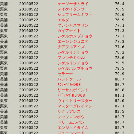
美浦	20100522	
ケージーサムライ　
		76.4	-	57.6	-	38.8	-	19.5

栗東	20100522	
メイケイダンサー　
		76.5	-	56.4	-	37.1	-	19.0

栗東	20100522	
シュプリームギフト
		76.6	-	56.2	-	38.0	-	18.6

美浦	20100522	
エルダ　　　　　　
		76.9	-	56.3	-	36.5	-	17.9

美浦	20100522	
プレシャスマリン　
		77.1	-	56.9	-	37.2	-	18.4

栗東	20100522	
カイアナイト　　　
		77.3	-	57.7	-	0.0	-	19.5

栗東	20100522	
シゲルホンブチョウ
		77.3	-	58.5	-	39.2	-	19.6

美浦	20100522	
エーシンジュニア　
		77.3	-	57.4	-	38.8	-	19.4

栗東	20100522	
チアフルアイズ　　
		77.6	-	57.0	-	38.2	-	19.0

栗東	20100522	
シゲルリジチョウ　
		78.2	-	58.6	-	39.2	-	19.6

美浦	20100522	
フレンチミシル　　
		78.6	-	58.9	-	39.3	-	19.4

栗東	20100522	
シゲルリジチョウ　
		79.5	-	58.4	-	38.5	-	18.8

栗東	20100522	
シゲルホンブチョウ
		79.5	-	58.5	-	38.5	-	18.8

美浦	20100522	
セラーナ　　　　　
		79.9	-	58.4	-	38.5	-	18.9

美浦	20100522	
バレドクール　　　
		80.7	-	59.2	-	39.7	-	20.0

美浦	20100522	
ﾁｺﾘｰﾍﾞﾙの08　　　
		80.7	-	60.1	-	40.2	-	20.3

美浦	20100522	
リーサムポイント　
		80.8	-	59.4	-	40.2	-	19.9

美浦	20100522	
ﾌｼﾞﾉﾊｺﾞﾛﾓの08　　
		81.1	-	60.6	-	40.7	-	20.4

栗東	20100522	
ヴィクトリースター
		82.0	-	62.8	-	41.8	-	20.8

栗東	20100522	
マスターグレイマン
		82.1	-	58.8	-	38.4	-	18.5

美浦	20100522	
サクラアレス　　　
		82.5	-	60.9	-	40.7	-	20.5

美浦	20100522	
レッツマンボウ　　
		83.7	-	61.2	-	41.1	-	20.5

美浦	20100522	
ドリームルパン　　
		84.7	-	63.2	-	43.8	-	22.6

栗東	20100522	
エンジョイタイム　
		85.7	-	62.4	-	41.3	-	19.8

栗東	20100522	
ジュエルシード　　
		86.2	-	65.6	-	44.2	-	22.3
