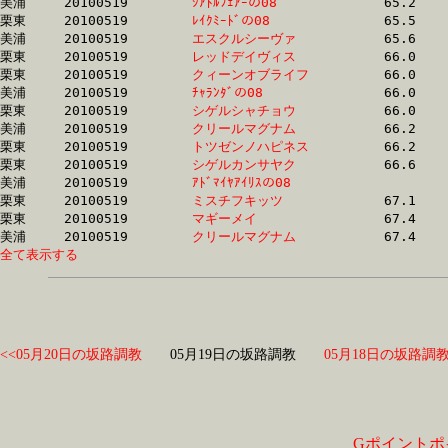
美浦	20100519	
ｼｱﾄﾙﾌｪｱｰの08　　　
		65.2	-	49.0	-	33.3	-	16.9

栗東	20100519	
ﾚｲｸﾐｰﾄﾞの08　　　
		65.5	-	48.8	-	32.5	-	16.6

美浦	20100519	
エスクルシーヴァ　
		65.6	-	49.2	-	33.3	-	16.9

栗東	20100519	
レッドデイヴィス　
		66.0	-	48.4	-	32.1	-	15.6

栗東	20100519	
クィーンオブライフ
		66.0	-	48.4	-	32.0	-	15.6

美浦	20100519	
ﾁｬﾗﾝﾀﾞの08　　　　
		66.0	-	49.5	-	33.6	-	17.0

栗東	20100519	
シゲルシャチョウ　
		66.0	-	49.9	-	34.0	-	17.3

美浦	20100519	
クリールマグナム　
		66.2	-	48.8	-	32.6	-	16.9

栗東	20100519	
トツゼンノハピネス
		66.2	-	48.4	-	31.7	-	16.0

栗東	20100519	
シゲルカンサヤク　
		66.6	-	50.0	-	33.5	-	16.6

美浦	20100519	
ｱﾄﾞﾏｲﾔｱｲﾘｽの08　　
		66.8	-	49.4	-	33.0	-	16.5

栗東	20100519	
ミスチフキッツ　　
		67.1	-	48.1	-	32.0	-	16.0

栗東	20100519	
マギーメイ　　　　
		67.4	-	50.1	-	32.9	-	16.4

美浦	20100519	
クリールマグナム　
全て表示する
<<05月20日の坂路調教
05月19日の坂路調教
05月18日の坂路調教
Gポイントポ