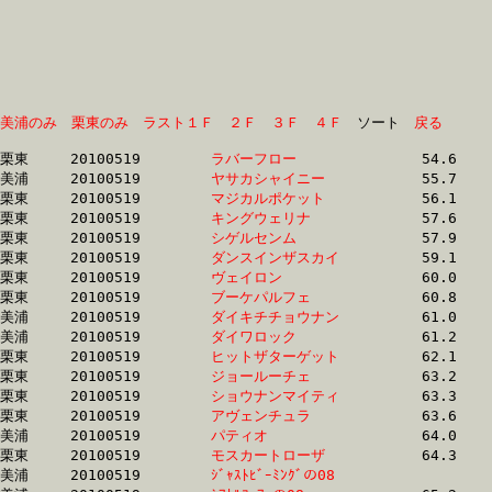
美浦のみ
栗東のみ
ラスト１Ｆ
２Ｆ
３Ｆ
４Ｆ
　ソート　
戻る
栗東	20100519	
ラバーフロー　　　
		54.6	-	41.0	-	27.5	-	14.0

美浦	20100519	
ヤサカシャイニー　
		55.7	-	40.4	-	26.8	-	13.4

栗東	20100519	
マジカルポケット　
		56.1	-	40.1	-	26.5	-	13.3

栗東	20100519	
キングウェリナ　　
		57.6	-	41.5	-	27.9	-	14.7

栗東	20100519	
シゲルセンム　　　
		57.9	-	42.0	-	27.6	-	0.0

栗東	20100519	
ダンスインザスカイ
		59.1	-	44.0	-	29.0	-	14.5

栗東	20100519	
ヴェイロン　　　　
		60.0	-	44.5	-	29.6	-	14.7

栗東	20100519	
ブーケパルフェ　　
		60.8	-	43.5	-	29.1	-	14.3

美浦	20100519	
ダイキチチョウナン
		61.0	-	45.1	-	30.2	-	15.3

美浦	20100519	
ダイワロック　　　
		61.2	-	43.6	-	27.7	-	13.6

栗東	20100519	
ヒットザターゲット
		62.1	-	45.0	-	29.9	-	15.4

栗東	20100519	
ジョールーチェ　　
		63.2	-	47.1	-	31.5	-	16.1

栗東	20100519	
ショウナンマイティ
		63.3	-	47.2	-	31.7	-	16.0

栗東	20100519	
アヴェンチュラ　　
		63.6	-	47.7	-	31.7	-	15.9

美浦	20100519	
パティオ　　　　　
		64.0	-	47.7	-	31.6	-	15.8

栗東	20100519	
モスカートローザ　
		64.3	-	47.5	-	31.3	-	15.9

美浦	20100519	
ｼﾞｬｽﾄﾋﾞｰﾐﾝｸﾞの08　
		64.5	-	48.1	-	32.1	-	16.0
