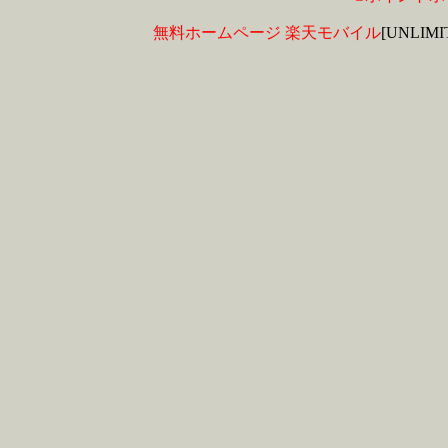
無料ホームページ
楽天モバイル
[UNLIM